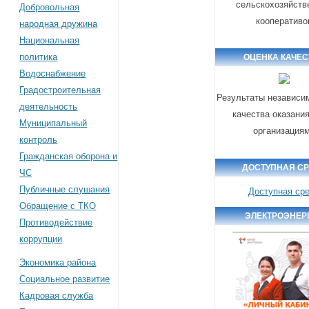
сельскохозяйств
Добровольная
кооперативо
народная дружина
Национальная
политика
ОЦЕНКА КАЧЕС
Водоснабжение
Градостроительная
Результаты независи
деятельность
качества оказани
Муниципальный
организация
контроль
Гражданская оборона и
ДОСТУПНАЯ С
ЧС
Публичные слушания
Доступная ср
Обращение с ТКО
ЭЛЕКТРОЭНЕР
Противодействие
коррупции
Экономика района
Социальное развитие
Кадровая служба