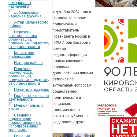
похоронного
назначения
4 декабря 2024 года в
Добровольная
народная дружина
Нижнем Новгороде
Устав Кильмезского
полномочный
района
представитель
Перечень
некоммерческих
Президента России в
организаций,
ПФО Игорь Комаров в
получивших поддержку
от органов власти
режиме
Контактная
видеоконференции
информация
провел совещание с
История района
высшими
Перечень
коммерческих
должностными лицами
организаций,
регионов по
получивших поддержку
от органов власти
актуальным вопросам
Почетные граждане
общественно-
Градостроительная
политического и
деятельность
социально-
Муниципальный
архив
экономического
Сведения
развития субъектов
подлежащие
Федерации округа.
предоставлению с
использованием
координат
Решения