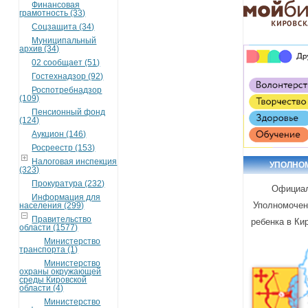
Финансовая
грамотность (33)
Соцзащита (34)
Муниципальный
архив (34)
02 сообщает (51)
Гостехнадзор (92)
Роспотребнадзор
(109)
Пенсионный фонд
(124)
Аукцион (146)
Росреестр (153)
Налоговая инспекция
УПОЛНО
(323)
Прокуратура (232)
Официал
Информация для
Уполномочен
населения (299)
Правительство
ребенка в Ки
области (1577)
Министерство
транспорта (1)
Министерство
охраны окружающей
среды Кировской
области (4)
Министерство