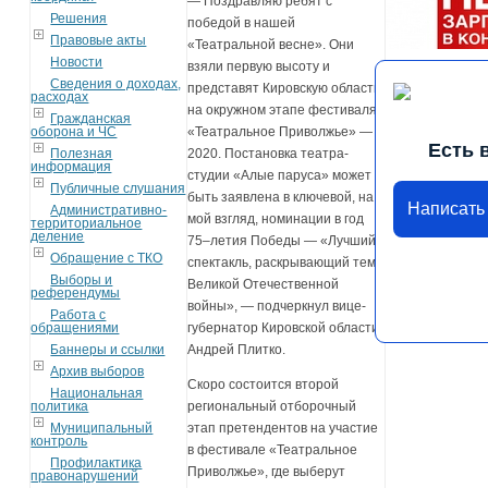
— Поздравляю ребят с
Решения
победой в нашей
Правовые акты
«Театральной весне». Они
Новости
взяли первую высоту и
Сведения о доходах,
представят Кировскую область
расходах
на окружном этапе фестиваля
Гражданская
оборона и ЧС
«Театральное Приволжье» —
Есть 
Полезная
2020. Постановка театра-
информация
студии «Алые паруса» может
Публичные слушания
быть заявлена в ключевой, на
Написать
Административно-
мой взгляд, номинации в год
территориальное
деление
75–летия Победы — «Лучший
Обращение с ТКО
спектакль, раскрывающий тему
Выборы и
Великой Отечественной
референдумы
войны», — подчеркнул вице-
Работа с
обращениями
губернатор Кировской области
Баннеры и ссылки
Андрей Плитко.
Архив выборов
Скоро состоится второй
Национальная
политика
региональный отборочный
Муниципальный
этап претендентов на участие
контроль
в фестивале «Театральное
Профилактика
Приволжье», где выберут
правонарушений