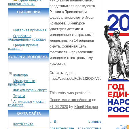
Орган опеки и
инициативе полномочного
попечительства
представителя президента
России в Приволжском
ОБРАЩЕНИЯ
федеральном округе Игоря
ГРАЖДАН
Комарова. В конкурсе
участвуют детские и
Интернет приемная
молодежные театральные
О работе с
обращениями граждан
коллективы из 14 регионов
График приема
округа. Основная цель
граждан
фестиваля – привлечение
КУЛЬТУРА, МОЛОДЕЖЬ,
молодежи к театральному
искусству.
СПОРТ, ТУРИЗМ
Скачать видео :
Культура
https://yadi.sk/d/Fe2g9J2QZkjV9g
Молодежные
программы
Физкультура и спорт
This entry was posted in
Туризм
Правительство области
on
Антинаркотическая
комиссия
31.03.2020
by
Юрий Нохрин
.
КАРТА САЙТА
←
В
Главные
Post navigation
Карта сайта
правительстве
транспортные