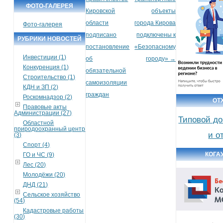
ФОТО-ГАЛЕРЕЯ
Кировской
объекты
области
города Кирова
Фото-галерея
подписано
подключены к
РУБРИКИ НОВОСТЕЙ
постановление
«Безопасному
Инвестиции (1)
об
городу»
→
Конкуренция (1)
обязательной
Строительство (1)
самоизоляции
КДН и ЗП (2)
граждан
Роскомнадзор (2)
ОТ
Правовые акты
Администрации (27)
Типовой до
Областной
природоохранный центр
и о
(3)
Спорт (4)
КОГА
ГО и ЧС (9)
Лес (20)
Молодёжи (20)
ДНД (21)
Сельское хозяйство
(54)
Кадастровые работы
(30)