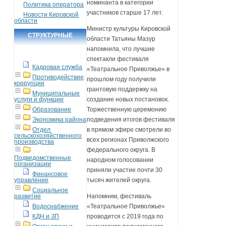
номинанта в категории
Политика оператора
участников старше 17 лет.
Новости Кировской
области
Министр культуры Кировской
СТРУКТУРНЫЕ
области Татьяны Мазур
ПОДРАЗДЕЛЕНИЯ
напомнила, что лучшие
спектакли фестиваля
Кадровая служба
«Театральное Приволжье» в
Противодействие
прошлом году получили
коррупции
грантовую поддержку на
Муниципальные
услуги и функции
создание новых постановок.
Образование
Торжественную церемонию
Экономика района
подведения итогов фестиваля
Отдел
в прямом эфире смотрели во
сельскохозяйственного
всех регионах Приволжского
производства
федерального округа. В
Подведомственные
народном голосовании
организации
приняли участие почти 30
Финансовое
управление
тысяч жителей округа.
Социальное
развитие
Напомним, фестиваль
Водоснабжение
«Театральное Приволжье»
КДН и ЗП
проводится с 2019 года по