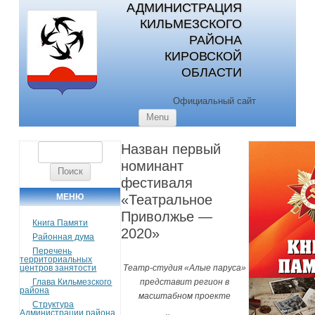
АДМИНИСТРАЦИЯ
КИЛЬМЕЗСКОГО
РАЙОНА
КИРОВСКОЙ
ОБЛАСТИ
Официальный сайт
Skip to content
Menu
Назван первый
Найти:
номинант
фестиваля
МЕНЮ
«Театральное
Приволжье —
Книга Памяти
2020»
Районная дума
Перечень
территориальных
центров занятости
Театр-студия «Алые паруса»
Глава Кильмезского
представит регион в
района
масштабном проекте
Структура
Администрации района