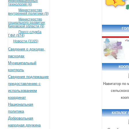
информационных
технологий (4)
Министерство
внутренней политики (9)
Министерство
социального развития
Кировской области (9)
ГОЛ
Пресс-служба
ГФИ (974)
Новости (3165)
Сведения о доходах,
расходах
Муниципальный
КООП
контроль
Сведения подлежащие
предоставлению с
Навигатор по 
использованием
сельскохо
координат
кооп
Национальная
политика
КАТАЛОГ
Добровольная
народная дружина