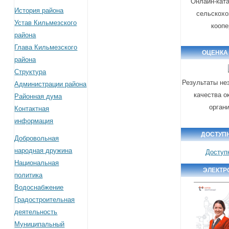
Онлайн-ката
История района
сельскохо
Устав Кильмезского
коопе
района
Глава Кильмезского
ОЦЕНКА
района
Структура
Результаты не
Администрации района
качества о
Районная дума
орган
Контактная
информация
ДОСТУП
Добровольная
народная дружина
Доступ
Национальная
ЭЛЕКТР
политика
Водоснабжение
Градостроительная
деятельность
Муниципальный