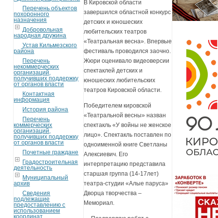
В Кировской области
Перечень объектов
завершился областной конкурс
похоронного
назначения
детских и юношеских
Добровольная
любительских театров
народная дружина
«Театральная весна». Впервые
Устав Кильмезского
района
фестиваль проводился заочно.
Перечень
Жюри оценивало видеоверсии
некоммерческих
спектаклей детских и
организаций,
получивших поддержку
юношеских любительских
от органов власти
театров Кировской области.
Контактная
информация
Победителем кировской
История района
«Театральной весны» назван
Перечень
коммерческих
спектакль «У войны не женское
организаций,
лицо». Спектакль поставлен по
получивших поддержку
от органов власти
одноименной книге Светланы
Почетные граждане
Алексиевич. Его
Градостроительная
интерпретацию представила
деятельность
старшая группа (14-17лет)
Муниципальный
архив
театра-студии «Алые паруса»
Сведения
Дворца творчества –
подлежащие
Мемориал.
предоставлению с
использованием
координат