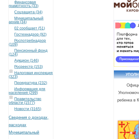
Финансовая
грамотность (33)
Соцзащита (34)
Муниципальный
архив (34)
02 сообщает (51)
Гостехнадзор (92)
Роспотребнадзор
(109)
Пенсионный фонд
(124)
Аукцион (146)
Росреестр (153)
Налоговая инспекция
УПОЛ
(323)
Прокуратура (232)
Офици
Информация для
Уполномоч
населения (299)
Правительство
ребенка в 
области (1577)
Новости (3165)
Сведения о доходах,
расходах
Муниципальный