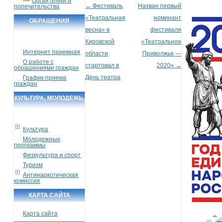
Орган опеки и
←
Фестиваль
Назван первый
попечительства
Post navigation
«Театральная
номинант
ОБРАЩЕНИЯ
весна» в
фестиваля
ГРАЖДАН
Кировской
«Театральное
Интернет приемная
области
Приволжье —
О работе с
стартовал в
2020»
→
обращениями граждан
День театра
График приема
граждан
КУЛЬТУРА, МОЛОДЕЖЬ,
СПОРТ, ТУРИЗМ
Культура
Молодежные
программы
Физкультура и спорт
Туризм
Антинаркотическая
комиссия
КАРТА САЙТА
Карта сайта