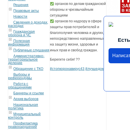
органов по делам гражданской
Решения
обороны и чрезвычайным
Правовые акты
ситуациям
Новости
органов по надзору в сфере
Сведения о доходах,
расходах
защиты прав потребителей и
Гражданская
благополучия человека и других,
оборона и ЧС
непосредственно направленных
Есть
Полезная
информация
на защиту жизни, здоровья и
Публичные слушания
иных прав и свобод граждан.
Написа
Административно-
территориальное
Берегите себя! ??
деление
Обращение с ТКО
#стопкоронавирус43
#лучшедома
Выборы и
референдумы
Работа с
обращениями
Баннеры и ссылки
Архив выборов
Национальная
политика
Муниципальный
контроль
Профилактика
правонарушений