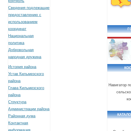
контроль
Сведения подлежащие
предоставлению с
использованием
координат
Г
Национальная
политика
Добровольная
народная дружина
История района
КО
Устав Кильмезского
района
Навигатор п
Глава Кильмезского
сельско
района
ко
Структура
Администрации района
КАТАЛО
Районная дума
Контактная
информация