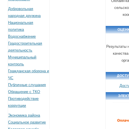
Онлайн-ка
сельско
Добровольная
коо
народная дружина
Национальная
политика
ОЦЕНК
Водоснабжение
Градостроительная
Результаты 
деятельность
качества
Муниципальный
орг
контроль
Гражданская оборона и
ДОСТУ
ЧС
Публичные слушания
Дост
Обращение с ТКО
ЭЛЕК
Противодействие
коррупции
Экономика района
Социальное развитие