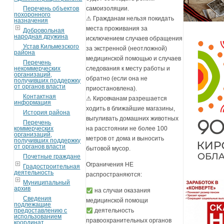
Перечень объектов
самоизоляции.
похоронного
⚠ Гражданам нельзя покидать
назначения
места проживания за
Добровольная
народная дружина
исключением случаев обращения
Устав Кильмезского
за экстренной (неотложной)
района
медицинской помощью и случаев
Перечень
некоммерческих
следования к месту работы и
организаций,
обратно (если она не
получивших поддержку
от органов власти
приостановлена).
Контактная
⚠ Кировчанам разрешается
информация
ходить в ближайшие магазины,
История района
выгуливать домашних животных
Перечень
коммерческих
на расстоянии не более 100
организаций,
метров от дома и выносить
получивших поддержку
от органов власти
бытовой мусор.
Почетные граждане
Ограничения НЕ
Градостроительная
деятельность
распространяются:
Муниципальный
архив
на случаи оказания
Сведения
медицинской помощи
подлежащие
предоставлению с
деятельность
использованием
правоохранительных органов
координат