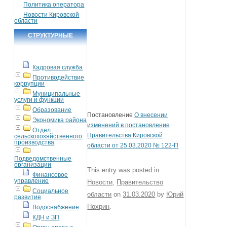
Политика оператора
Новости Кировской
области
СТРУКТУРНЫЕ
ПОДРАЗДЕЛЕНИЯ
Кадровая служба
Противодействие
коррупции
Муниципальные
услуги и функции
Образование
Постановление
О внесении
Экономика района
изменений в постановление
Отдел
Правительства Кировской
сельскохозяйственного
производства
области от 25.03.2020 № 122-П
Подведомственные
организации
This entry was posted in
Финансовое
управление
Новости
,
Правительство
Социальное
области
on
31.03.2020
by
Юрий
развитие
Нохрин
.
Водоснабжение
КДН и ЗП