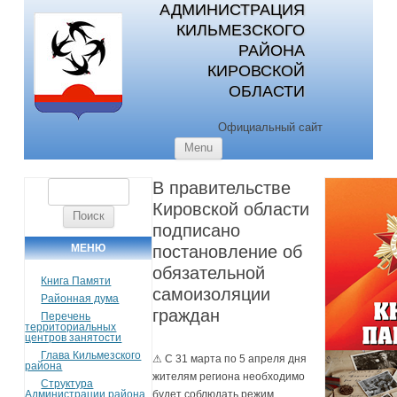
АДМИНИСТРАЦИЯ
КИЛЬМЕЗСКОГО
РАЙОНА
КИРОВСКОЙ
ОБЛАСТИ
Официальный сайт
Skip to content
Menu
В правительстве
Найти:
Кировской области
подписано
МЕНЮ
постановление об
обязательной
Книга Памяти
самоизоляции
Районная дума
граждан
Перечень
территориальных
центров занятости
Глава Кильмезского
⚠ С 31 марта по 5 апреля дня
района
жителям региона необходимо
Структура
Администрации района
будет соблюдать режим