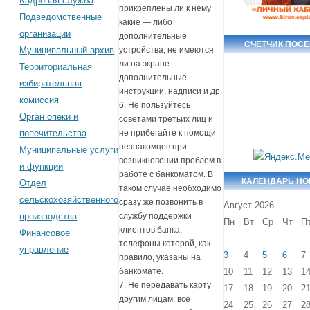
Кадровая служба
прикреплены ли к нему
Подведомственные
какие — либо
организации
дополнительные
СЧЕТЧИК ПОС
Муниципальный архив
устройства, не имеются
ли на экране
Территориальная
дополнительные
избирательная
инструкции, надписи и др.
комиссия
6. Не пользуйтесь
Орган опеки и
советами третьих лиц и
попечительства
не прибегайте к помощи
незнакомцев при
Муниципальные услуги
возникновении проблем в
и функции
работе с банкоматом. В
КАЛЕНДАРЬ Н
Отдел
таком случае необходимо
сельскохозяйственного
сразу же позвонить в
Август 2026
производства
службу поддержки
Пн
Вт
Ср
Чт
П
клиентов банка,
Финансовое
телефоны которой, как
управление
3
4
5
6
7
правило, указаны на
10
11
12
13
1
банкомате.
7. Не передавать карту
17
18
19
20
2
другим лицам, все
24
25
26
27
2