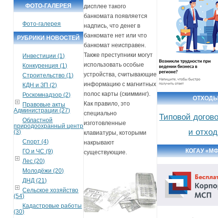
ФОТО-ГАЛЕРЕЯ
дисплее такого
банкомата появляется
Фото-галерея
надпись, что денег в
банкомате нет или что
РУБРИКИ НОВОСТЕЙ
банкомат неисправен.
Также преступники могут
Инвестиции (1)
использовать особые
Конкуренция (1)
устройства, считывающие
Строительство (1)
информацию с магнитных
КДН и ЗП (2)
полос карты (скимминг).
Роскомнадзор (2)
ОТХОД
Как правило, это
Правовые акты
Администрации (27)
специально
Типовой догов
Областной
изготовленные
природоохранный центр
и отхо
(3)
клавиатуры, которыми
Спорт (4)
накрывают
КОГАУ «М
ГО и ЧС (9)
существующие.
Лес (20)
Молодёжи (20)
ДНД (21)
Сельское хозяйство
(54)
Кадастровые работы
(30)