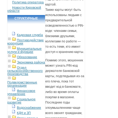
Политика оператора
картой.
Новости Кировской
Также карты могут быть
области
использованы людьми с
СТРУКТУРНЫЕ
предварительной
ПОДРАЗДЕЛЕНИЯ
осведомленностью о PIN-
коде: членами семьи,
Кадровая служба
близкими друзьями,
Противодействие
коллегами по работе —
коррупции
то есть теми, кто имеет
Муниципальные
услуги и функции
доступ к хранению карты.
Образование
Помимо этого, мошенник
Экономика района
может узнать PIN-код
Отдел
сельскохозяйственного
держателя банковской
производства
карты, подглядывая из-за
его плеча, пока тот
Подведомственные
организации
вводит код в банкомате,
Финансовое
либо во время оплаты
управление
покупки в магазине.
Социальное
развитие
Последние годы
Водоснабжение
злоумышленники чаще
КДН и ЗП
всего звонят гражданам,