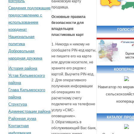
контроль
банковскую карту
продавца.
Сведения подлежащие
предоставлению с
Основные правила
использованием
безопасности для
владельцев
координат
ГОЛОСУЙ
пластиковых карт
Национальная
политика
1. Никогда н никому не
сообщаете PIN-код карты,
Добровольная
не пишите его на карте
народная дружина
или другом носителе, не
История района
храните его рядом с
КООПЕРА
картой. Выучите PIN-код.
Устав Кильмезского
2. Для оперативного
района
получения информации
Навигатор по мера
Глава Кильмезского
об операциях по
сельскохозяйс
района
расчетному счету
кооперац
Структура
подключите на телефоне
услугу «СМС-
Администрации района
оповещение».
КАТАЛОГ ПРО
Районная дума
3. Обратившись в
Контактная
обслуживающий Вас банк,
информация
установите лимит