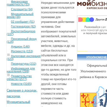
Финансовая
Нередко мошенники для
грамотность (33)
кражи денег пользуются
Соцзащита (34)
психологическими
Муниципальный
архив (34)
приемами для
02 сообщает (51)
управления действиями
Гостехнадзор (92)
человека. Они
Роспотребнадзор
изображают покупателей
(107)
автомобилей, земельных
Пенсионный фонд
участков, животных,
(124)
мебели, одежды и др. на
Аукцион (146)
сайтах бесплатных
Росреестр (153)
объявлений или в
Налоговая инспекция
УПОЛНОМОЧ
(323)
социальных сетях. При
Прокуратура (232)
этом они все находятся
Официальный
Информация для
где-то далеко, но для того
Уполномоченного 
населения (299)
чтобы вожделенный
Правительство
ребенка в Кировск
области (1577)
товар не приобрел кто-то
Новости (3165)
другой, они готовы
перевести часть
Сведения о доходах,
стоимости или даже
расходах
полную стоимость
Муниципальный
немедленно на