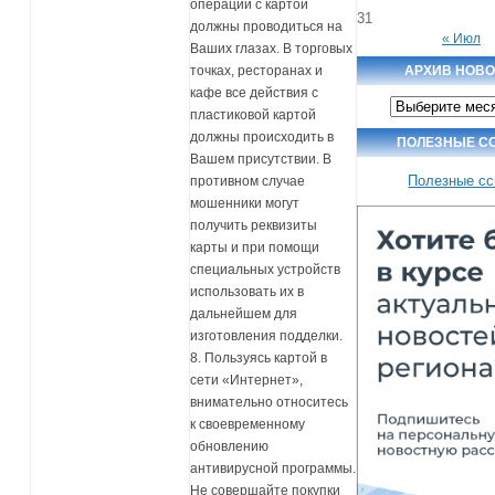
операции с картой
31
должны проводиться на
« Июл
Ваших глазах. В торговых
АРХИВ НОВ
точках, ресторанах и
кафе все действия с
Архив
новостей
пластиковой картой
должны происходить в
ПОЛЕЗНЫЕ С
Вашем присутствии. В
Полезные с
противном случае
мошенники могут
получить реквизиты
карты и при помощи
специальных устройств
использовать их в
дальнейшем для
изготовления подделки.
8. Пользуясь картой в
сети «Интернет»,
внимательно относитесь
к своевременному
обновлению
антивирусной программы.
Не совершайте покупки