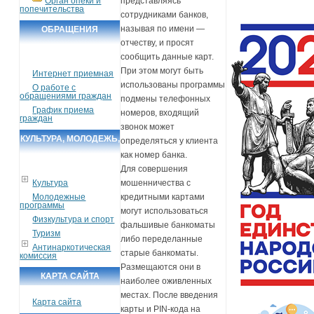
Орган опеки и
представляясь
попечительства
сотрудниками банков,
называя по имени —
ОБРАЩЕНИЯ
отчеству, и просят
ГРАЖДАН
сообщить данные карт.
При этом могут быть
Интернет приемная
использованы программы
О работе с
обращениями граждан
подмены телефонных
График приема
номеров, входящий
граждан
звонок может
КУЛЬТУРА, МОЛОДЕЖЬ,
определяться у клиента
как номер банка.
СПОРТ, ТУРИЗМ
Для совершения
Культура
мошенничества с
Молодежные
кредитными картами
программы
могут использоваться
Физкультура и спорт
фальшивые банкоматы
Туризм
либо переделанные
Антинаркотическая
старые банкоматы.
комиссия
Размещаются они в
КАРТА САЙТА
наиболее оживленных
местах. После введения
Карта сайта
карты и PIN-кода на