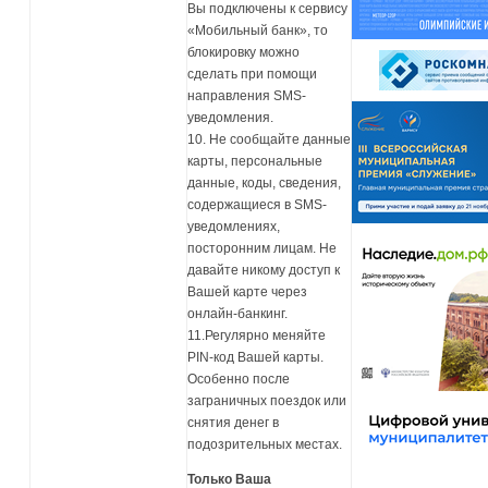
Вы подключены к сервису
«Мобильный банк», то
блокировку можно
сделать при помощи
направления SMS-
уведомления.
10. Не сообщайте данные
карты, персональные
данные, коды, сведения,
содержащиеся в SMS-
уведомлениях,
посторонним лицам. Не
давайте никому доступ к
Вашей карте через
онлайн-банкинг.
11.Регулярно меняйте
PIN-код Вашей карты.
Особенно после
заграничных поездок или
снятия денег в
подозрительных местах.
Только Ваша