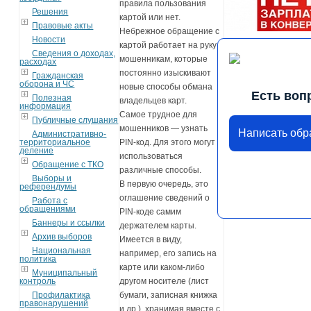
правила пользования
Решения
картой или нет.
Правовые акты
Небрежное обращение с
Новости
картой работает на руку
Сведения о доходах,
мошенникам, которые
расходах
постоянно изыскивают
Гражданская
оборона и ЧС
новые способы обмана
Есть воп
Полезная
владельцев карт.
информация
Самое трудное для
Публичные слушания
мошенников — узнать
Написать об
Административно-
территориальное
PIN-код. Для этого могут
деление
использоваться
Обращение с ТКО
различные способы.
Выборы и
В первую очередь, это
референдумы
оглашение сведений о
Работа с
обращениями
PIN-коде самим
Баннеры и ссылки
держателем карты.
Архив выборов
Имеется в виду,
Национальная
например, его запись на
политика
карте или каком-либо
Муниципальный
контроль
другом носителе (лист
Профилактика
бумаги, записная книжка
правонарушений
и др.), хранимая вместе с