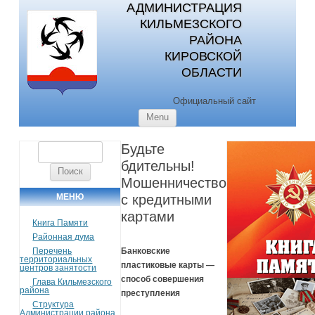
АДМИНИСТРАЦИЯ
КИЛЬМЕЗСКОГО
РАЙОНА
КИРОВСКОЙ
ОБЛАСТИ
Официальный сайт
Skip to content
Menu
Будьте
Найти:
бдительны!
Мошенничество
МЕНЮ
с кредитными
картами
Книга Памяти
Районная дума
Перечень
Банковские
территориальных
пластиковые карты —
центров занятости
способ совершения
Глава Кильмезского
района
преступления
Структура
Администрации района