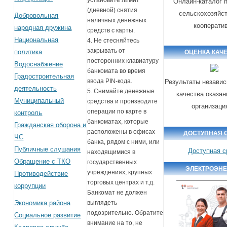
Онлайн-каталог 
(дневной) снятия
сельскохозяйс
Добровольная
наличных денежных
кооперати
народная дружина
средств с карты.
Национальная
4. Не стесняйтесь
закрывать от
политика
ОЦЕНКА КАЧ
посторонних клавиатуру
Водоснабжение
банкомата во время
Градостроительная
ввода PIN-кода.
Результаты независ
деятельность
5. Снимайте денежные
качества оказан
Муниципальный
средства и производите
организаци
операции по карте в
контроль
банкоматах, которые
Гражданская оборона и
расположены в офисах
ДОСТУПНАЯ 
ЧС
банка, рядом с ними, или
Публичные слушания
Доступная с
находящимися в
Обращение с ТКО
государственных
ЭЛЕКТРОЭН
учреждениях, крупных
Противодействие
торговых центрах и т.д.
коррупции
Банкомат не должен
Экономика района
выглядеть
подозрительно. Обратите
Социальное развитие
внимание на то, не