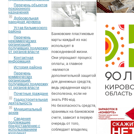
Перечень объектов
похоронного
назначения
Добровольная
народная дружина
Устав Кильмезского
района
Банковские пластиковые
Перечень
карты каждый из нас
некоммерческих
организаций,
использует в
получивших поддержку
от органов власти
повседневной жизни.
Контактная
Они упрощают процесс
информация
оплаты, а главное
История района
-являются
Перечень
дополнительной защитой
коммерческих
организаций,
для денежных средств,
получивших поддержку
от органов власти
ведь украденная карта
Почетные граждане
бесполезна, если не
Градостроительная
знать PIN-код.
деятельность
Но безопасность средств,
Муниципальный
хранимых на банковском
архив
счете, зависит в первую
Сведения
подлежащие
очередь от того,
предоставлению с
использованием
соблюдает владелец
координат