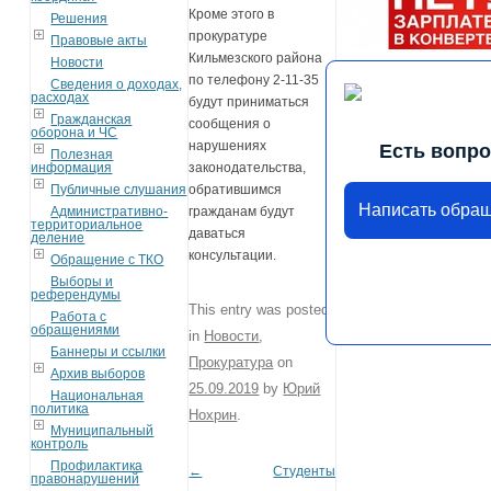
Кроме этого в
Решения
прокуратуре
Правовые акты
Кильмезского района
Новости
по телефону 2-11-35
Сведения о доходах,
расходах
будут приниматься
Гражданская
сообщения о
оборона и ЧС
нарушениях
Есть вопр
Полезная
информация
законодательства,
Публичные слушания
обратившимся
Написать обра
Административно-
гражданам будут
территориальное
даваться
деление
консультации.
Обращение с ТКО
Выборы и
референдумы
This entry was posted
Работа с
обращениями
in
Новости
,
Баннеры и ссылки
Прокуратура
on
Архив выборов
25.09.2019
by
Юрий
Национальная
политика
Нохрин
.
Муниципальный
контроль
Профилактика
←
Студенты
Post navigation
правонарушений