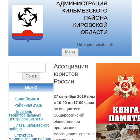
АДМИНИСТРАЦИЯ
КИЛЬМЕЗСКОГО
РАЙОНА
КИРОВСКОЙ
ОБЛАСТИ
Официальный сайт
Skip to content
Menu
Ассоциация
Найти:
юристов
России
МЕНЮ
27 сентября 2019 года
Книга Памяти
с 10-00 до 17-00 часов
Районная дума
по инициативе
Перечень
территориальных
Общероссийской
центров занятости
общественной
Глава Кильмезского
организации
района
«Ассоциация юристов
Структура
Администрации района