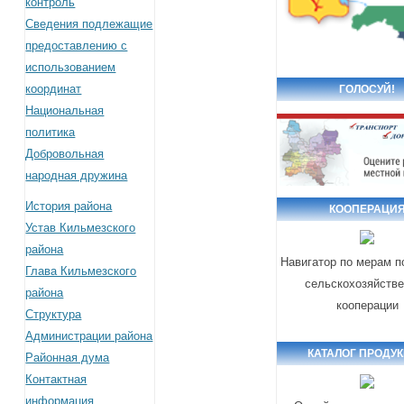
контроль
Сведения подлежащие
предоставлению с
использованием
координат
ГОЛОСУЙ!
Национальная
политика
Добровольная
народная дружина
История района
КООПЕРАЦИ
Устав Кильмезского
района
Навигатор по мерам 
Глава Кильмезского
сельскохозяйств
района
кооперации
Структура
Администрации района
КАТАЛОГ ПРОДУ
Районная дума
Контактная
информация