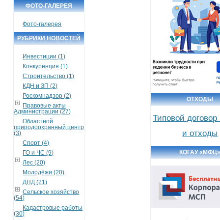
ФОТО-ГАЛЕРЕЯ
Фото-галерея
РУБРИКИ НОВОСТЕЙ
Инвестиции (1)
Конкуренция (1)
Строительство (1)
КДН и ЗП (2)
Роскомнадзор (2)
ОТХОДЫ
Правовые акты
Администрации (27)
Типовой договор
Областной
природоохранный центр
и отходы
(3)
Спорт (4)
КОГАУ «МФЦ
ГО и ЧС (9)
Лес (20)
Молодёжи (20)
ДНД (21)
Сельское хозяйство
(54)
Кадастровые работы
(30)