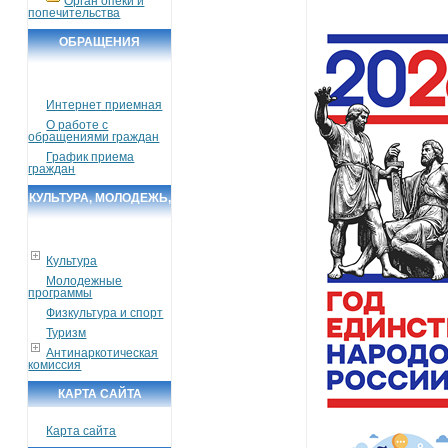
Орган опеки и
попечительства
ОБРАЩЕНИЯ
ГРАЖДАН
Интернет приемная
О работе с
обращениями граждан
График приема
граждан
КУЛЬТУРА, МОЛОДЕЖЬ,
СПОРТ, ТУРИЗМ
Культура
Молодежные
программы
Физкультура и спорт
Туризм
Антинаркотическая
комиссия
КАРТА САЙТА
Карта сайта