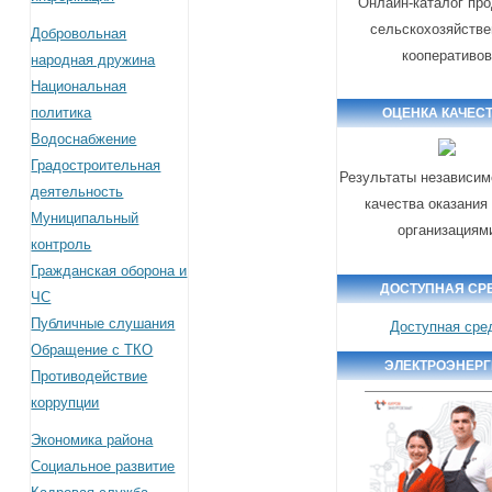
Онлайн-каталог пр
сельскохозяйств
Добровольная
кооперативо
народная дружина
Национальная
политика
ОЦЕНКА КАЧЕС
Водоснабжение
Градостроительная
Результаты независим
деятельность
качества оказания
Муниципальный
организациям
контроль
Гражданская оборона и
ДОСТУПНАЯ СР
ЧС
Публичные слушания
Доступная сре
Обращение с ТКО
ЭЛЕКТРОЭНЕР
Противодействие
коррупции
Экономика района
Социальное развитие