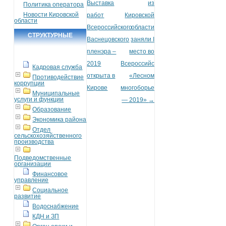
Выставка
из
Политика оператора
Новости Кировской
работ
Кировской
области
Всероссийского
области
СТРУКТУРНЫЕ
Васнецовского
заняли I
ПОДРАЗДЕЛЕНИЯ
пленэра –
место во
2019
Всероссийском
Кадровая служба
открыта в
«Лесном
Противодействие
коррупции
Кирове
многоборье
Муниципальные
услуги и функции
— 2019»
→
Образование
Экономика района
Отдел
сельскохозяйственного
производства
Подведомственные
организации
Финансовое
управление
Социальное
развитие
Водоснабжение
КДН и ЗП