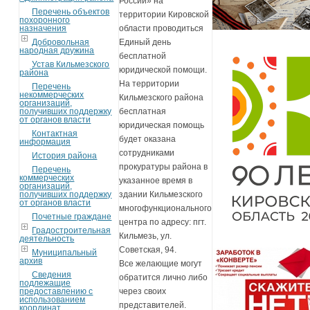
России» на
Перечень объектов
территории Кировской
похоронного
назначения
области проводиться
Добровольная
Единый день
народная дружина
бесплатной
Устав Кильмезского
юридической помощи.
района
На территории
Перечень
некоммерческих
Кильмезского района
организаций,
получивших поддержку
бесплатная
от органов власти
юридическая помощь
Контактная
будет оказана
информация
сотрудниками
История района
прокуратуры района в
Перечень
коммерческих
указанное время в
организаций,
получивших поддержку
здании Кильмезского
от органов власти
многофункционального
Почетные граждане
центра по адресу: пгт.
Градостроительная
Кильмезь, ул.
деятельность
Советская, 94.
Муниципальный
архив
Все желающие могут
Сведения
обратится лично либо
подлежащие
предоставлению с
через своих
использованием
представителей.
координат