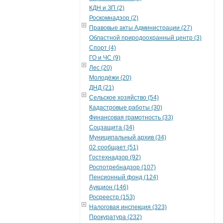
КДН и ЗП (2)
Роскомнадзор (2)
Правовые акты Администрации (27)
Областной природоохранный центр (3)
Спорт (4)
ГО и ЧС (9)
Лес (20)
Молодёжи (20)
ДНД (21)
Сельское хозяйство (54)
Кадастровые работы (30)
Финансовая грамотность (33)
Соцзащита (34)
Муниципальный архив (34)
02 сообщает (51)
Гостехнадзор (92)
Роспотребнадзор (107)
Пенсионный фонд (124)
Аукцион (146)
Росреестр (153)
Налоговая инспекция (323)
Прокуратура (232)