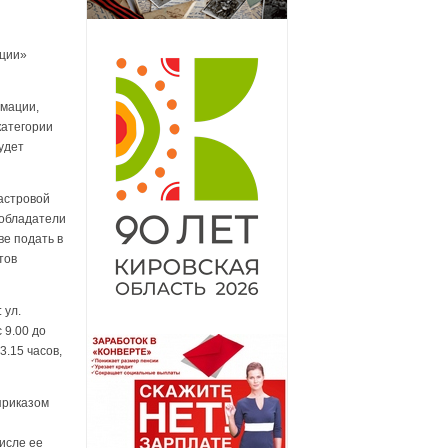
ации»
рмации,
категории
удет
астровой
ообладатели
е подать в
тов
 ул.
с 9.00 до
3.15 часов,
приказом
исле ее