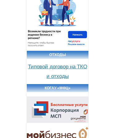
ОТХОДЫ
Типовой договор на ТКО
и отходы
КОГАУ «МФЦ»