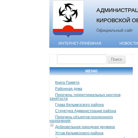
АДМИНИСТРАЦ
КИРОВСКОЙ О
Официальный сайт
ИНТЕРНЕТ-ПРИЁМНАЯ
НОВОСТИ
Найти:
МЕНЮ
Книга Памяти
Районная дума
Перечень территориальных центров
занятости
Глава Кильмезского района
Структура Администрации района
Перечень объектов похоронного
назначения
Добровольная народная дружина
Устав Кильмезского района