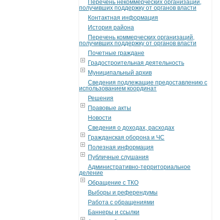
Перечень некоммерческих организаций,
получивших поддержку от органов власти
Контактная информация
История района
Перечень коммерческих организаций,
получивших поддержку от органов власти
Почетные граждане
Градостроительная деятельность
Муниципальный архив
Сведения подлежащие предоставлению с
использованием координат
Решения
Правовые акты
Новости
Сведения о доходах, расходах
Гражданская оборона и ЧС
Полезная информация
Публичные слушания
Административно-территориальное
деление
Обращение с ТКО
Выборы и референдумы
Работа с обращениями
Баннеры и ссылки