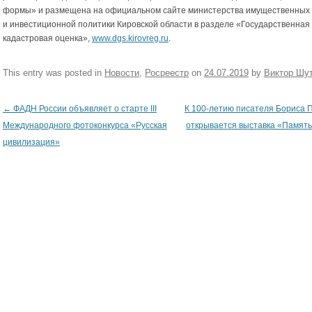
формы» и размещена на официальном сайте министерства имущественных
и инвестиционной политики Кировской области в разделе «Государственная
кадастровая оценка»,
www.dgs.kirovreg.ru
.
This entry was posted in
Новости
,
Росреестр
on
24.07.2019
by
Виктор Шу
←
ФАДН России объявляет о старте III
К 100-летию писателя Бориса
Post navigation
Международного фотоконкурса «Русская
открывается выставка «Памят
цивилизация»