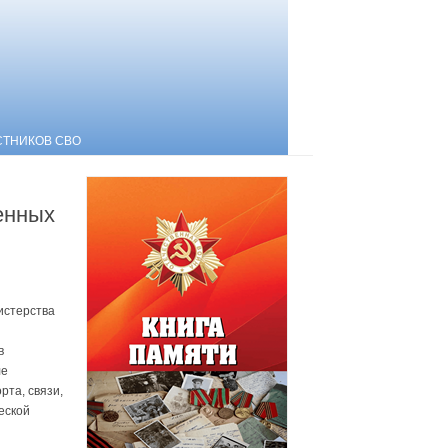
СТНИКОВ СВО
енных
истерства
в
ле
рта, связи,
еской