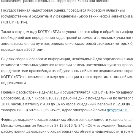
назначения, расположенных на территории Кировской области.
Государственная кадастровая оценка проводится Кировским областным
государственным бюджетным учреждением «Бюро технической инвентариз
(КОГБУ «БТИ»).
Также в текущем году КОГБУ «БТИ» осуществляется сбор и обработка инфо
необходимой для определения кадастровой стоимости земельных участков 
земель населенных пунктов, определение кадастровой стоимости которых б
проводиться в 2020 году.
В целях сбора и обработки информации, необходимой для определения кад
стоимости земельных участков категории земель населенных пунктов, прав
(представители правообладателей) указанных объектов недвижимости вправ
КОГБУ «БТИ» в письменном виде декларации о характеристиках таких объек
недвижимости.
Прием и рассмотрение деклараций осуществляется КОГБУ «БТИ» по адресу:
Воровского, д. 73, г. Киров, 610017, в рабочие дни с понедельника по четверг 
18.00 часов, в пятницу с 9.00 до 16.45 часов, обеденный перерыв с 12.30 до 1
телефон 8(833) 69-53-30, 69-95-25, адрес электронной почты
gko@bti43.ru
.
Форма декларации о характеристиках объектов недвижимости установлена 
Минэкономразвития России от 27.12.2016 № 846 «Об утверждении Порядка
рассмотрения декларации о характеристиках объекта недвижимости, в том ч