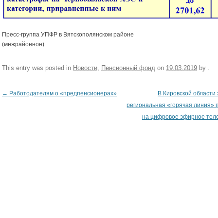
Пресс-группа УПФР в Вятскополянском районе
(межрайонное)
This entry was posted in
Новости
,
Пенсионный фонд
on
19.03.2019
by
.
←
Работодателям о «предпенсионерах»
В Кировской области
Post navigation
региональная «горячая линия» 
на цифровое эфирное тел