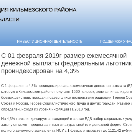
ИЯ КИЛЬМЕЗСКОГО РАЙОНА
БЛАСТИ
Skip to content
ИНВЕСТИЦИОННАЯ ДЕЯТЕЛЬНОСТЬ
ПОДДЕРЖКА УЧА
С 01 февраля 2019г размер ежемесячной
денежной выплаты федеральным льготни
проиндексирован на 4,3%
С 1 февраля на 4,3% проиндексирована ежемесячная денежная выплата (ЕД
которую в Кильмезском районе получают 1560 человек, включая инвалидов, 
боевых действий, граждан, подвергшихся воздействию радиации, Героев Сов
Союза и России, Героев Социалистического Труда и других граждан. Размер
определен, исходя из уровня инфляции за 2018 год.
На 4,3% также индексируется входящий в состав ЕДВ набор социальных услу
закону он может предоставляться в натуральной или денежной форме. Сто
полного денежного эквивалента НСУ с 1 февраля вырастет до 1121,42 рубля 