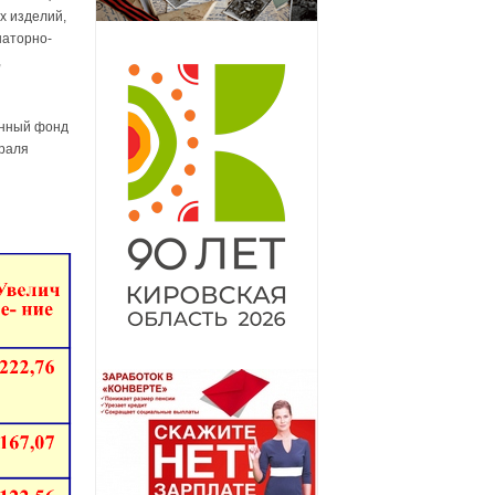
х изделий,
наторно-
,
онный фонд
раля