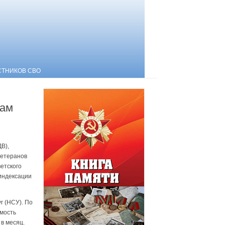
СТНИКОВ СВО
кам
В),
ветеранов
етского
 индексации
г (НСУ). По
имость
в месяц.