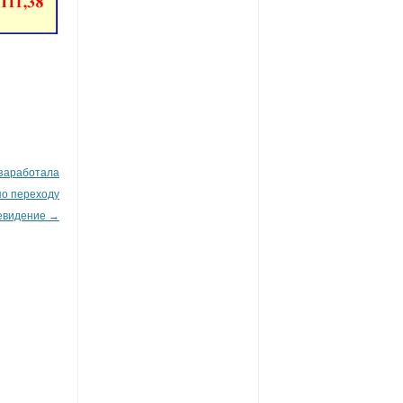
 заработала
по переходу
евидение
→