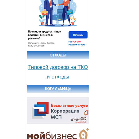
ОТХОДЫ
Типовой договор на ТКО
и отходы
КОГАУ «МФЦ»