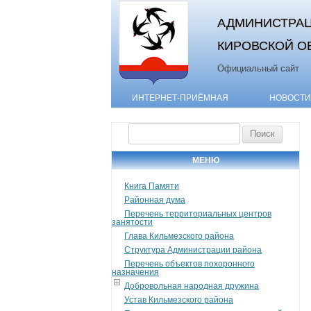
АДМИНИСТРАЦ
КИРОВСКОЙ О
Официальный сайт
ИНТЕРНЕТ-ПРИЁМНАЯ
НОВОСТИ
Найти:
МЕНЮ
Книга Памяти
Районная дума
Перечень территориальных центров
занятости
Глава Кильмезского района
Структура Администрации района
Перечень объектов похоронного
назначения
Добровольная народная дружина
Устав Кильмезского района