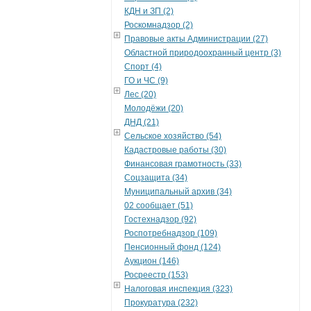
КДН и ЗП (2)
Роскомнадзор (2)
Правовые акты Администрации (27)
Областной природоохранный центр (3)
Спорт (4)
ГО и ЧС (9)
Лес (20)
Молодёжи (20)
ДНД (21)
Сельское хозяйство (54)
Кадастровые работы (30)
Финансовая грамотность (33)
Соцзащита (34)
Муниципальный архив (34)
02 сообщает (51)
Гостехнадзор (92)
Роспотребнадзор (109)
Пенсионный фонд (124)
Аукцион (146)
Росреестр (153)
Налоговая инспекция (323)
Прокуратура (232)