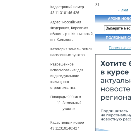
31
Кадастровый номер
« Июл
43:11:310146:426
АРХИВ НОВ
Адрес: Российская
Архив
Федерация, Кировская
новостей
область, р-н Кильмезский,
ПОЛЕЗНЫЕ С
пгт. Кильмезь.
Полезные с
Категория земель: земли
населенных пунктов.
Разрешенное
использование: для
индивидуального
жилищного
строительства.
Площадь: 900 кв.м.
Земельный
участок:
Кадастровый номер
43:11:310146:427