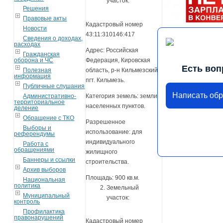
участок:
Решения
Правовые акты
Кадастровый номер
Новости
43:11:310146:417
Сведения о доходах,
расходах
Адрес: Российская
Гражданская
оборона и ЧС
Федерация, Кировская
Есть воп
Полезная
область, р-н Кильмезский,
информация
пгт. Кильмезь.
Публичные слушания
Написать об
Административно-
Категория земель: земли
территориальное
населенных пунктов.
деление
Обращение с ТКО
Разрешенное
Выборы и
использование: для
референдумы
индивидуального
Работа с
обращениями
жилищного
Баннеры и ссылки
строительства.
Архив выборов
Площадь: 900 кв.м.
Национальная
политика
Земельный
Муниципальный
участок:
контроль
Профилактика
правонарушений
Кадастровый номер