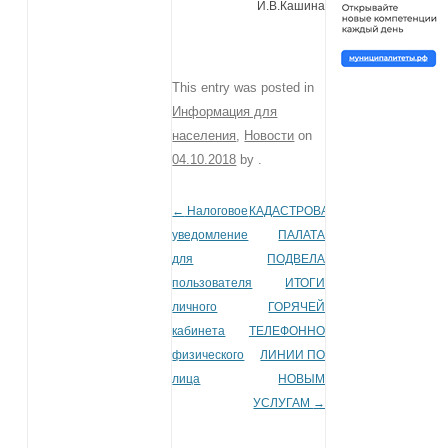
И.В.Кашина
This entry was posted in
Информация для
населения
,
Новости
on
04.10.2018
by
.
←
Налоговое
КАДАСТРОВАЯ
Post navigation
уведомление
ПАЛАТА
для
ПОДВЕЛА
пользователя
ИТОГИ
личного
ГОРЯЧЕЙ
кабинета
ТЕЛЕФОННОЙ
физического
ЛИНИИ ПО
лица
НОВЫМ
УСЛУГАМ
→