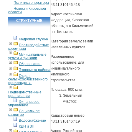
Политика оператора
43:11:310146:418
Новости Кировской
области
Адрес: Российская
Федерация, Кировская
СТРУКТУРНЫЕ
область, р-н Кильмезский,
ПОДРАЗДЕЛЕНИЯ
пгт. Кильмезь.
Кадровая служба
Категория земель: земли
Противодействие
населенных пунктов.
коррупции
Муниципальные
Разрешенное
услуги и функции
использование: для
Образование
индивидуального
Экономика района
жилищного
Отдел
сельскохозяйственного
строительства.
производства
Площадь: 900 кв.м.
Подведомственные
Земельный
организации
участок:
Финансовое
управление
Социальное
развитие
Кадастровый номер
Водоснабжение
43:11:310146:419
КДН и ЗП
Адрес: Российская