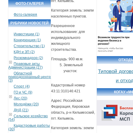
пгт. Кильмезь.
ФОТО-ГАЛЕРЕЯ
Категория земель: земли
Фото-галерея
населенных пунктов.
РУБРИКИ НОВОСТЕЙ
Разрешенное
использование: для
Инвестиции (1)
индивидуального
Конкуренция (1)
жилищного
Строительство (1)
строительства.
КДН и ЗП (2)
Роскомнадзор (2)
Площадь: 900 кв.м.
ОТХОД
Правовые акты
Земельный
Администрации (27)
Типовой догов
участок:
Областной
природоохранный центр
и отхо
(3)
Кадастровый номер
Спорт (4)
43:11:310146:421
КОГАУ «М
ГО и ЧС (9)
Лес (20)
Адрес: Российская
Молодёжи (20)
Федерация, Кировская
ДНД (21)
область, р-н Кильмезский,
Сельское хозяйство
пгт. Кильмезь.
(54)
Кадастровые работы
Категория земель: земли
(30)