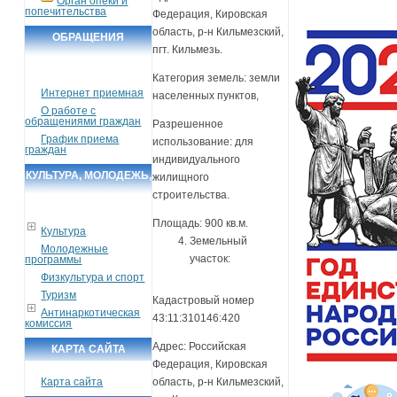
Орган опеки и
попечительства
Федерация, Кировская
область, р-н Кильмезский,
ОБРАЩЕНИЯ
пгт. Кильмезь.
ГРАЖДАН
Категория земель: земли
Интернет приемная
населенных пунктов,
О работе с
обращениями граждан
Разрешенное
График приема
использование: для
граждан
индивидуального
КУЛЬТУРА, МОЛОДЕЖЬ,
жилищного
строительства.
СПОРТ, ТУРИЗМ
Площадь: 900 кв.м.
Культура
Земельный
Молодежные
участок:
программы
Физкультура и спорт
Туризм
Кадастровый номер
Антинаркотическая
43:11:310146:420
комиссия
Адрес: Российская
КАРТА САЙТА
Федерация, Кировская
Карта сайта
область, р-н Кильмезский,