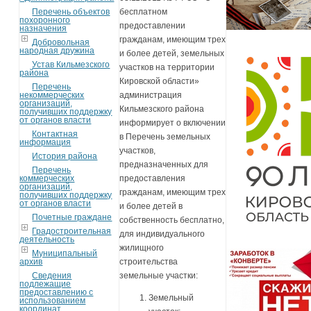
Перечень объектов
бесплатном
похоронного
предоставлении
назначения
гражданам, имеющим трех
Добровольная
народная дружина
и более детей, земельных
Устав Кильмезского
участков на территории
района
Кировской области»
Перечень
некоммерческих
администрация
организаций,
Кильмезского района
получивших поддержку
от органов власти
информирует о включении
Контактная
в Перечень земельных
информация
участков,
История района
предназначенных для
Перечень
коммерческих
предоставления
организаций,
гражданам, имеющим трех
получивших поддержку
от органов власти
и более детей в
Почетные граждане
собственность бесплатно,
Градостроительная
для индивидуального
деятельность
жилищного
Муниципальный
архив
строительства
Сведения
земельные участки:
подлежащие
предоставлению с
Земельный
использованием
координат