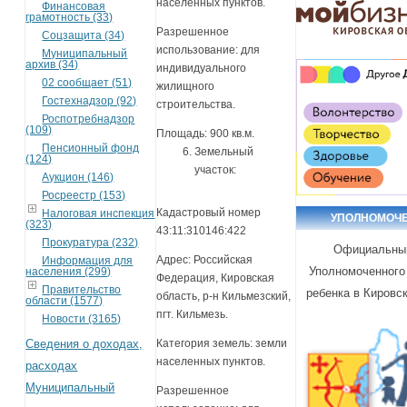
населенных пунктов.
Финансовая
грамотность (33)
Разрешенное
Соцзащита (34)
использование: для
Муниципальный
архив (34)
индивидуального
02 сообщает (51)
жилищного
Гостехнадзор (92)
строительства.
Роспотребнадзор
(109)
Площадь: 900 кв.м.
Пенсионный фонд
Земельный
(124)
участок:
Аукцион (146)
Росреестр (153)
Кадастровый номер
Налоговая инспекция
УПОЛНОМОЧ
(323)
43:11:310146:422
Прокуратура (232)
Официальны
Адрес: Российская
Информация для
Уполномоченного
населения (299)
Федерация, Кировская
Правительство
ребенка в Кировс
область, р-н Кильмезский,
области (1577)
пгт. Кильмезь.
Новости (3165)
Сведения о доходах,
Категория земель: земли
населенных пунктов.
расходах
Муниципальный
Разрешенное