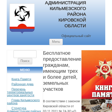
АДМИНИСТРАЦИЯ
КИЛЬМЕЗСКОГО
РАЙОНА
КИРОВСКОЙ
ОБЛАСТИ
Официальный сайт
Skip to content
Menu
Бесплатное
Найти:
предоставление
гражданам,
МЕНЮ
имеющим трех
и более детей,
Книга Памяти
земельных
Районная дума
участков
Перечень
территориальных
центров занятости
Глава Кильмезского
В соответствии с законом
района
Кировской области от
Структура
Администрации района
03.11.2011 № 74-ЗО «О