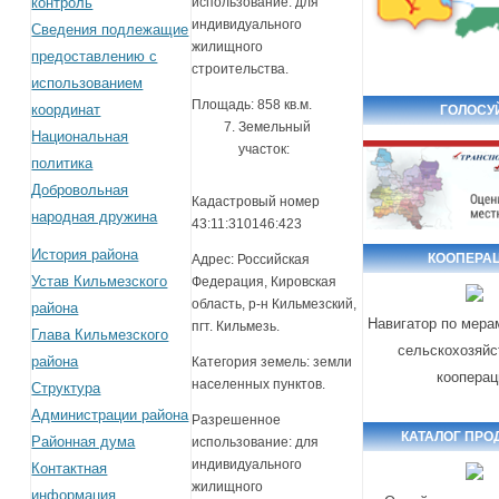
контроль
использование: для
индивидуального
Сведения подлежащие
жилищного
предоставлению с
строительства.
использованием
Площадь: 858 кв.м.
координат
ГОЛОСУ
Земельный
Национальная
участок:
политика
Добровольная
Кадастровый номер
народная дружина
43:11:310146:423
История района
КООПЕРА
Адрес: Российская
Устав Кильмезского
Федерация, Кировская
область, р-н Кильмезский,
района
Навигатор по мера
пгт. Кильмезь.
Глава Кильмезского
сельскохозяйс
района
Категория земель: земли
кооперац
населенных пунктов.
Структура
Администрации района
Разрешенное
КАТАЛОГ ПРО
Районная дума
использование: для
индивидуального
Контактная
жилищного
информация