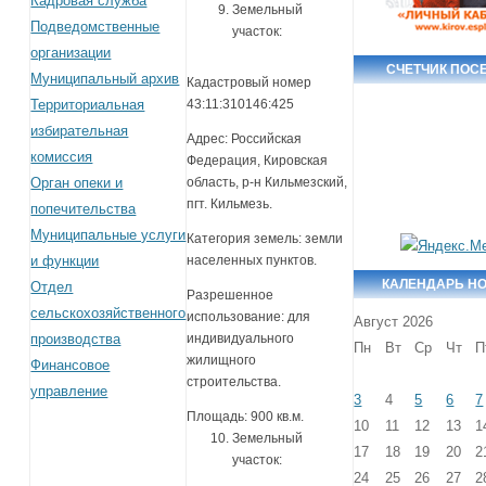
Кадровая служба
Земельный
Подведомственные
участок:
организации
СЧЕТЧИК ПОС
Муниципальный архив
Кадастровый номер
Территориальная
43:11:310146:425
избирательная
Адрес: Российская
комиссия
Федерация, Кировская
Орган опеки и
область, р-н Кильмезский,
пгт. Кильмезь.
попечительства
Муниципальные услуги
Категория земель: земли
и функции
населенных пунктов.
КАЛЕНДАРЬ Н
Отдел
Разрешенное
сельскохозяйственного
использование: для
Август 2026
производства
индивидуального
Пн
Вт
Ср
Чт
П
жилищного
Финансовое
строительства.
управление
3
4
5
6
7
Площадь: 900 кв.м.
10
11
12
13
1
Земельный
17
18
19
20
2
участок:
24
25
26
27
2