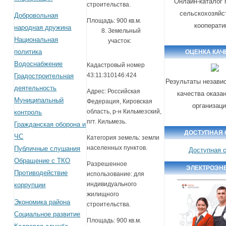
Онлайн-каталог 
строительства.
сельскохозяйс
Добровольная
Площадь: 900 кв.м.
кооперати
народная дружина
Земельный
Национальная
участок:
политика
ОЦЕНКА КАЧ
Водоснабжение
Кадастровый номер
43:11:310146:424
Градостроительная
Результаты незави
деятельность
Адрес: Российская
качества оказа
Муниципальный
Федерация, Кировская
организац
область, р-н Кильмезский,
контроль
пгт. Кильмезь.
Гражданская оборона и
ДОСТУПНАЯ 
ЧС
Категория земель: земли
населенных пунктов.
Публичные слушания
Доступная 
Обращение с ТКО
Разрешенное
ЭЛЕКТРОЭН
Противодействие
использование: для
индивидуального
коррупции
жилищного
Экономика района
строительства.
Социальное развитие
Площадь: 900 кв.м.