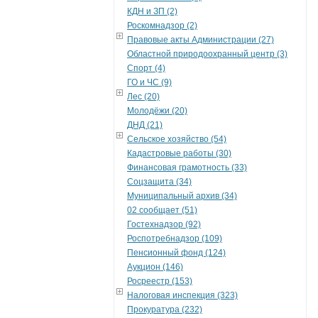
КДН и ЗП (2)
Роскомнадзор (2)
Правовые акты Администрации (27)
Областной природоохранный центр (3)
Спорт (4)
ГО и ЧС (9)
Лес (20)
Молодёжи (20)
ДНД (21)
Сельское хозяйство (54)
Кадастровые работы (30)
Финансовая грамотность (33)
Соцзащита (34)
Муниципальный архив (34)
02 сообщает (51)
Гостехнадзор (92)
Роспотребнадзор (109)
Пенсионный фонд (124)
Аукцион (146)
Росреестр (153)
Налоговая инспекция (323)
Прокуратура (232)