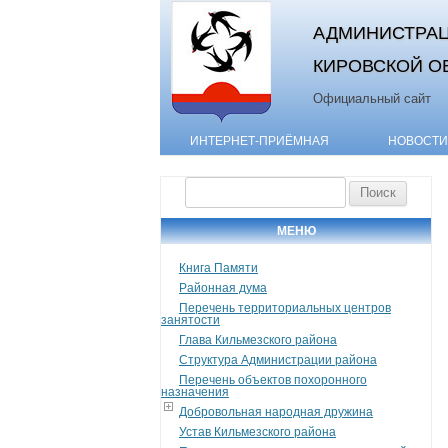
АДМИНИСТРАЦ
КИРОВСКОЙ О
Официальный сайт
ИНТЕРНЕТ-ПРИЁМНАЯ
НОВОСТИ
Найти:
МЕНЮ
Книга Памяти
Районная дума
Перечень территориальных центров
занятости
Глава Кильмезского района
Структура Администрации района
Перечень объектов похоронного
назначения
Добровольная народная дружина
Устав Кильмезского района