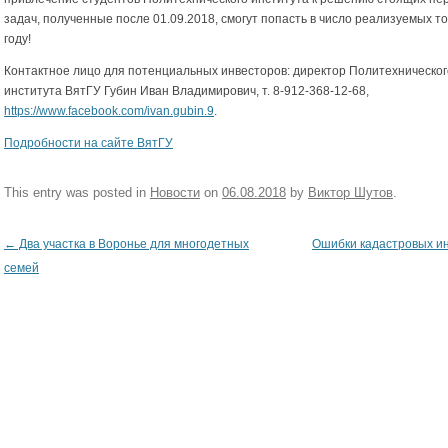
задач, полученные после 01.09.2018, смогут попасть в число реализуемых то
году!
Контактное лицо для потенциальных инвесторов: директор Политехническог
института ВятГУ Губин Иван Владимирович, т. 8-912-368-12-68,
https://www.facebook.com/ivan.gubin.9
.
Подробности на сайте ВятГУ
This entry was posted in
Новости
on
06.08.2018
by
Виктор Шутов
.
←
Два участка в Воронье для многодетных
Ошибки кадастровых и
Post navigation
семей