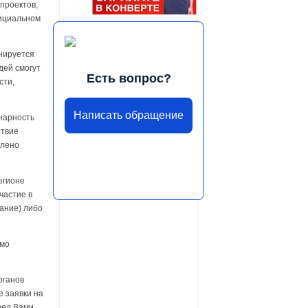
проектов,
фициальном
нируется
дей смогут
Есть вопрос?
сти,
Написать обращение
нарность
ствие
елено
егионе
частие в
ание) либо
имо
рганов
е заявки на
ред Вами