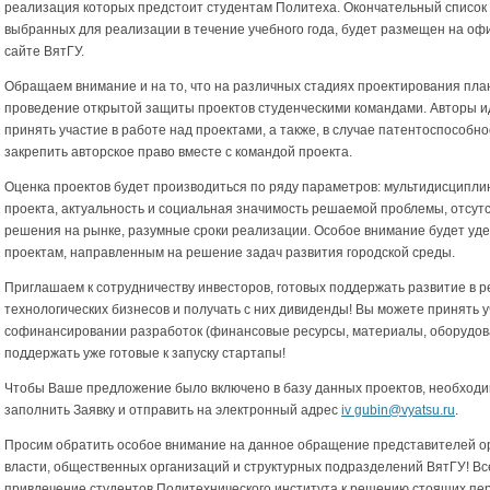
реализация которых предстоит студентам Политеха. Окончательный список 
выбранных для реализации в течение учебного года, будет размещен на о
сайте ВятГУ.
Обращаем внимание и на то, что на различных стадиях проектирования пла
проведение открытой защиты проектов студенческими командами. Авторы и
принять участие в работе над проектами, а также, в случае патентоспособно
закрепить авторское право вместе с командой проекта.
Оценка проектов будет производиться по ряду параметров: мультидисципли
проекта, актуальность и социальная значимость решаемой проблемы, отсут
решения на рынке, разумные сроки реализации. Особое внимание будет уд
проектам, направленным на решение задач развития городской среды.
Приглашаем к сотрудничеству инвесторов, готовых поддержать развитие в р
технологических бизнесов и получать с них дивиденды! Вы можете принять у
софинансировании разработок (финансовые ресурсы, материалы, оборудов
поддержать уже готовые к запуску стартапы!
Чтобы Ваше предложение было включено в базу данных проектов, необход
заполнить Заявку и отправить на электронный адрес
iv gubin@vyatsu.ru
.
Просим обратить особое внимание на данное обращение представителей о
власти, общественных организаций и структурных подразделений ВятГУ! Вс
привлечение студентов Политехнического института к решению стоящих пе