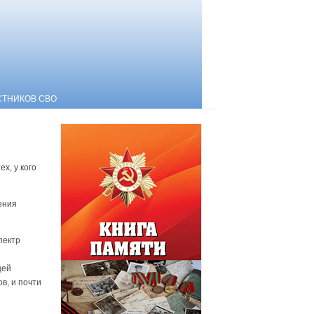
СТНИКОВ СВО
х, у кого
ения
пектр
щей
в, и почти