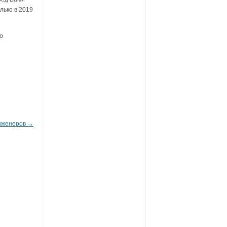
лько в 2019
о
нженеров
→