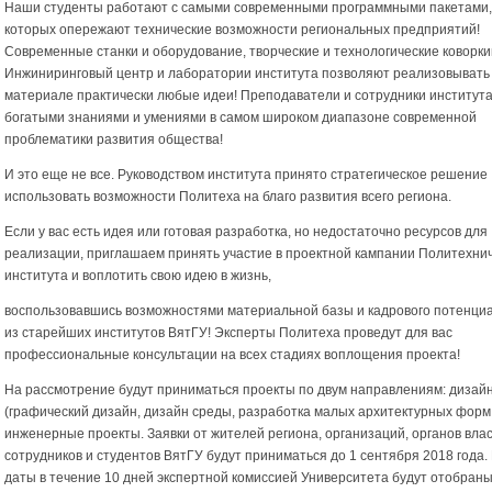
Наши студенты работают с самыми современными программными пакетами,
которых опережают технические возможности региональных предприятий!
Современные станки и оборудование, творческие и технологические коворки
Инжиниринговый центр и лаборатории института позволяют реализовывать
материале практически любые идеи! Преподаватели и сотрудники институт
богатыми знаниями и умениями в самом широком диапазоне современной
проблематики развития общества!
И это еще не все. Руководством института принято стратегическое решение
использовать возможности Политеха на благо развития всего региона.
Если у вас есть идея или готовая разработка, но недостаточно ресурсов для
реализации, приглашаем принять участие в проектной кампании Политехнич
института и воплотить свою идею в жизнь,
воспользовавшись возможностями материальной базы и кадрового потенци
из старейших институтов ВятГУ! Эксперты Политеха проведут для вас
профессиональные консультации на всех стадиях воплощения проекта!
На рассмотрение будут приниматься проекты по двум направлениям: дизай
(графический дизайн, дизайн среды, разработка малых архитектурных форм и
инженерные проекты. Заявки от жителей региона, организаций, органов влас
сотрудников и студентов ВятГУ будут приниматься до 1 сентября 2018 года.
даты в течение 10 дней экспертной комиссией Университета будут отобраны