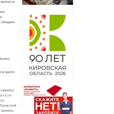
 многие из
нги,
 в
а обладают
еского
ала одного
н-проекты
 т.п.) и
ти,
 После этой
 проекты,