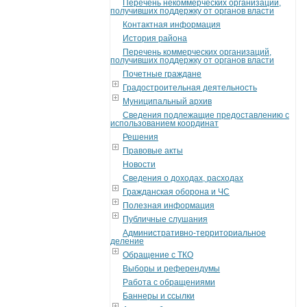
Перечень некоммерческих организаций,
получивших поддержку от органов власти
Контактная информация
История района
Перечень коммерческих организаций,
получивших поддержку от органов власти
Почетные граждане
Градостроительная деятельность
Муниципальный архив
Сведения подлежащие предоставлению с
использованием координат
Решения
Правовые акты
Новости
Сведения о доходах, расходах
Гражданская оборона и ЧС
Полезная информация
Публичные слушания
Административно-территориальное
деление
Обращение с ТКО
Выборы и референдумы
Работа с обращениями
Баннеры и ссылки