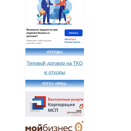
ОТХОДЫ
Типовой договор на ТКО
и отходы
КОГАУ «МФЦ»