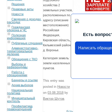
подсобного
Решения
хозяйства 2
Правовые акты
земельных участков,
Новости
расположенных по
Сведения о доходах,
адресу (описание
расходах
местоположения):
Гражданская
оборона и ЧС
Российская
Есть вопрос
Полезная
Федерация,
информация
Кировская область,
Публичные слушания
Кильмезский район,
Написать обраще
Административно-
д. Воронье.
территориальное
деление
Категория земель:
Обращение с ТКО
земли населенных
Выборы и
референдумы
пунктов.
Работа с
обращениями
Баннеры и ссылки
This entry was
Архив выборов
posted in
Новости
Национальная
on
03.08.2018
by
политика
Муниципальный
Виктор Шутов
.
контроль
Профилактика
правонарушений
←
Есть