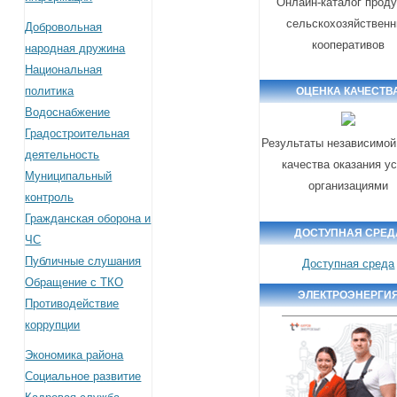
Онлайн-каталог проду
сельскохозяйствен
Добровольная
кооперативов
народная дружина
Национальная
политика
ОЦЕНКА КАЧЕСТВ
Водоснабжение
Градостроительная
Результаты независимой
деятельность
качества оказания у
Муниципальный
организациями
контроль
Гражданская оборона и
ДОСТУПНАЯ СРЕД
ЧС
Публичные слушания
Доступная среда
Обращение с ТКО
ЭЛЕКТРОЭНЕРГИ
Противодействие
коррупции
Экономика района
Социальное развитие