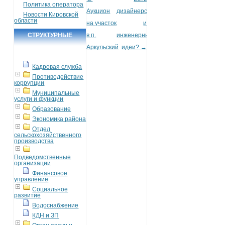
Post navigation
Политика оператора
Аукцион
дизайнерские
Новости Кировской
области
на участок
и
СТРУКТУРНЫЕ
в п.
инженерные
Аркульский
идеи?
→
ПОДРАЗДЕЛЕНИЯ
Кадровая служба
Противодействие
коррупции
Муниципальные
услуги и функции
Образование
Экономика района
Отдел
сельскохозяйственного
производства
Подведомственные
организации
Финансовое
управление
Социальное
развитие
Водоснабжение
КДН и ЗП