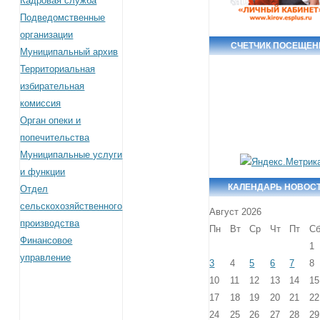
Кадровая служба
Подведомственные
организации
СЧЕТЧИК ПОСЕЩЕН
Муниципальный архив
Территориальная
избирательная
комиссия
Орган опеки и
попечительства
Муниципальные услуги
и функции
КАЛЕНДАРЬ НОВОС
Отдел
сельскохозяйственного
Август 2026
производства
Пн
Вт
Ср
Чт
Пт
С
Финансовое
1
управление
3
4
5
6
7
8
10
11
12
13
14
15
17
18
19
20
21
22
24
25
26
27
28
29