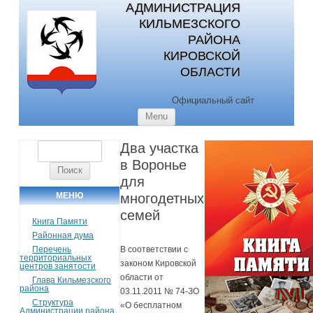
АДМИНИСТРАЦИЯ
КИЛЬМЕЗСКОГО
РАЙОНА
КИРОВСКОЙ
ОБЛАСТИ
Официальный сайт
Skip to content
Menu
Два участка
Найти:
в Воронье
для
МЕНЮ
многодетных
семей
Книга Памяти
Районная дума
Перечень
В соответствии с
территориальных
законом Кировской
центров занятости
области от
Глава Кильмезского
района
03.11.2011 № 74-ЗО
Структура
«О бесплатном
Администрации района