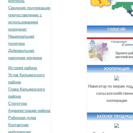
контроль
Сведения подлежащие
предоставлению с
использованием
координат
ГОЛОСУЙ!
Национальная
политика
Добровольная
народная дружина
История района
КООПЕРАЦИЯ
Устав Кильмезского
района
Навигатор по мерам по
Глава Кильмезского
сельскохозяйствен
района
кооперации
Структура
Администрации района
КАТАЛОГ ПРОДУКЦ
Районная дума
Контактная
информация