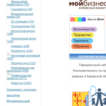
Финансовая
грамотность (33)
Соцзащита (34)
Муниципальный
архив (34)
02 сообщает (51)
Гостехнадзор (92)
Роспотребнадзор
(109)
Пенсионный фонд
(124)
Аукцион (146)
Росреестр (153)
Налоговая инспекция
УПОЛНОМОЧЕННЫ
(323)
Прокуратура (232)
Официальный сай
Информация для
Уполномоченного по п
населения (299)
Правительство
ребенка в Кировской о
области (1577)
Новости (3165)
Сведения о доходах,
расходах
Муниципальный