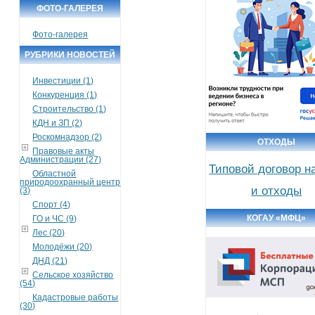
ФОТО-ГАЛЕРЕЯ
Фото-галерея
РУБРИКИ НОВОСТЕЙ
Инвестиции (1)
Конкуренция (1)
Строительство (1)
КДН и ЗП (2)
Роскомнадзор (2)
ОТХОДЫ
Правовые акты
Администрации (27)
Типовой договор н
Областной
природоохранный центр
и отходы
(3)
Спорт (4)
КОГАУ «МФЦ»
ГО и ЧС (9)
Лес (20)
Молодёжи (20)
ДНД (21)
Сельское хозяйство
(54)
Кадастровые работы
(30)