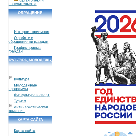
Орган опеки и
попечительства
ОБРАЩЕНИЯ
ГРАЖДАН
Интернет приемная
О работе с
обращениями граждан
График приема
граждан
КУЛЬТУРА, МОЛОДЕЖЬ,
СПОРТ, ТУРИЗМ
Культура
Молодежные
программы
Физкультура и спорт
Туризм
Антинаркотическая
комиссия
КАРТА САЙТА
Карта сайта