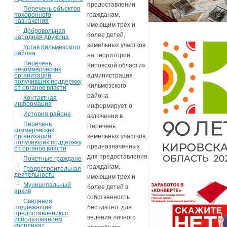
предоставлении
Перечень объектов
похоронного
гражданам,
назначения
имеющим трех и
Добровольная
более детей,
народная дружина
земельных участков
Устав Кильмезского
района
на территории
Перечень
Кировской области»
некоммерческих
организаций,
администрация
получивших поддержку
Кильмезского
от органов власти
района
Контактная
информация
информирует о
История района
включении в
Перечень
Перечень
коммерческих
организаций,
земельных участков,
получивших поддержку
предназначенных
от органов власти
для предоставления
Почетные граждане
гражданам,
Градостроительная
деятельность
имеющим трех и
Муниципальный
более детей в
архив
собственность
Сведения
подлежащие
бесплатно, для
предоставлению с
ведения личного
использованием
координат