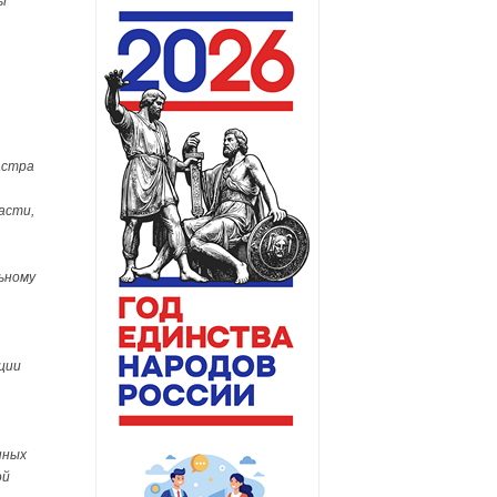
ы
астра
асти,
ьному
ции
нных
ой