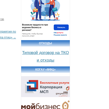
тов
.
оприятия по
ппа птиц»
→
ОТХОДЫ
Типовой договор на ТКО
и отходы
КОГАУ «МФЦ»