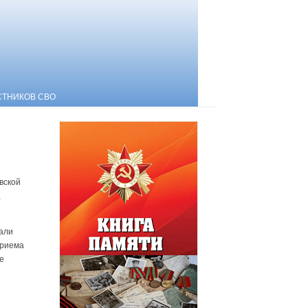
СТНИКОВ СВО
вской
,
али
приема
е