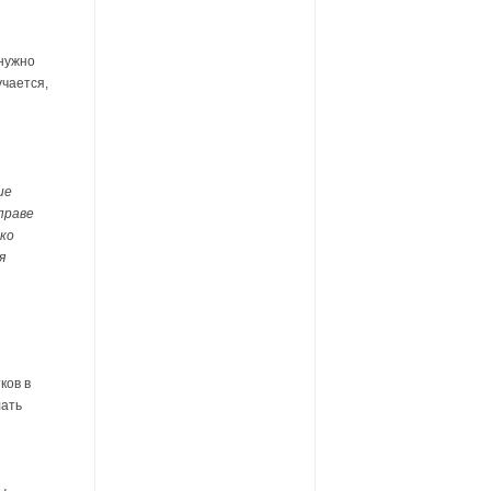
 нужно
учается,
ие
 праве
ко
я
ков в
лать