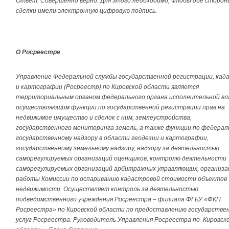
Ответ: Совершенно верно. Для этого необходимо, чтобы обе сторон
сделки имели электронную цифровую подпись.
О Росреестре
Управление Федеральной службы государственной регистрации, кад
и картографии (Росреестр) по Кировской области является
территориальным органом федерального органа исполнительной вл
осуществляющим функции по государственной регистрации прав на
недвижимое имущество и сделок с ним, землеустройства,
государственного мониторинга земель, а также функции по федерал
государственному надзору в области геодезии и картографии,
государственному земельному надзору, надзору за деятельностью
саморегулируемых организаций оценщиков, контролю деятельности
саморегулируемых организаций арбитражных управляющих, организа
работы Комиссии по оспариванию кадастровой стоимости объектов
недвижимости. Осуществляет контроль за деятельностью
подведомственного учреждения Росреестра – филиала ФГБУ «ФКП
Росреестра» по Кировской области по предоставлению государстве
услуг Росреестра. Руководитель Управления Росреестра по Кировск