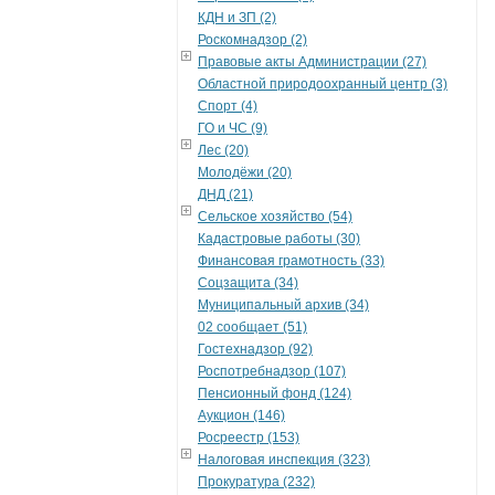
КДН и ЗП (2)
Роскомнадзор (2)
Правовые акты Администрации (27)
Областной природоохранный центр (3)
Спорт (4)
ГО и ЧС (9)
Лес (20)
Молодёжи (20)
ДНД (21)
Сельское хозяйство (54)
Кадастровые работы (30)
Финансовая грамотность (33)
Соцзащита (34)
Муниципальный архив (34)
02 сообщает (51)
Гостехнадзор (92)
Роспотребнадзор (107)
Пенсионный фонд (124)
Аукцион (146)
Росреестр (153)
Налоговая инспекция (323)
Прокуратура (232)