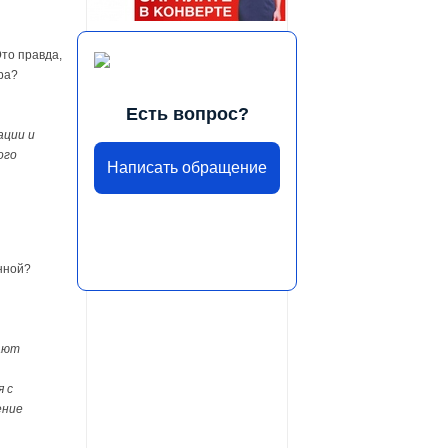
то правда,
ра?
Есть вопрос?
ации и
ого
Написать обращение
нной?
чают
я с
ение