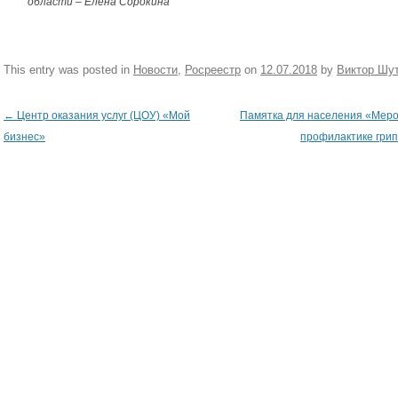
области – Елена Сорокина
This entry was posted in
Новости
,
Росреестр
on
12.07.2018
by
Виктор Шу
←
Центр оказания услуг (ЦОУ) «Мой
Памятка для населения «Мер
Post navigation
бизнес»
профилактике гри