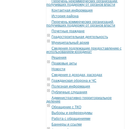
Перечень некоммерческих организаций,
получивших поддержку от органов власти
Контактная информация
История района
Перечень коммерческих организаций,
получивших поддержку от органов власти
Почетные граждане
Градостроительная деятельность
Муниципальный архив
Сведения подлежащие предоставлению с
использованием координат
Решения
Правовые акты
Новости
Сведения о доходах, расходах
Гражданская оборона и ЧС
Полезная информация
Публичные слушания
Административно-территориальное
деление
Обращение с ТКО
Выборы и референдумы
Работа с обращениями
Баннеры и ссылки