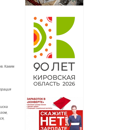
в. Каким
трация
писка
азом,
ся,