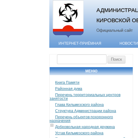
АДМИНИСТРАЦ
КИРОВСКОЙ О
Официальный сайт
ИНТЕРНЕТ-ПРИЁМНАЯ
НОВОСТИ
Найти:
МЕНЮ
Книга Памяти
Районная дума
Перечень территориальных центров
занятости
Глава Кильмезского района
Структура Администрации района
Перечень объектов похоронного
назначения
Добровольная народная дружина
Устав Кильмезского района