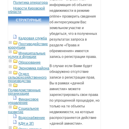
Политика оператора
информация об объектах
Новости Кировской
недвижимости в режиме
области
online» проверить сведения
СТРУКТУРНЫЕ
об интересующем Вас
ПОДРАЗДЕЛЕНИЯ
земельном участке и
убедиться, что в полученных
Кадровая служба
результатах запроса в
Противодействие
разделе «Права и
коррупции
обременения» имеется
Муниципальные
услуги и функции
запись о регистрации права.
Образование
В случае если Вами будет
Экономика района
обнаружено отсутствие
Отдел
сельскохозяйственного
записи о регистрации прав,
производства
Вы в рамках «дачной
амнистии» можете
Подведомственные
организации
зарегистрировать свои права
Финансовое
по упрощенной процедуре, но
управление
только на те объекты
Социальное
развитие
недвижимости, на которые
Водоснабжение
распространяется действие
КДН и ЗП
«дачной амнистии».