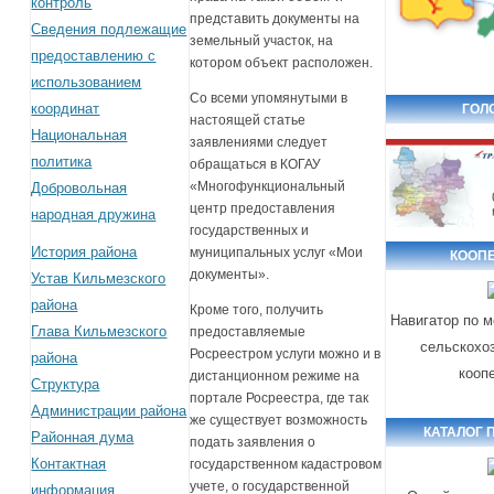
контроль
представить документы на
Сведения подлежащие
земельный участок, на
предоставлению с
котором объект расположен.
использованием
Со всеми упомянутыми в
координат
ГОЛ
настоящей статье
Национальная
заявлениями следует
политика
обращаться в КОГАУ
«Многофункциональный
Добровольная
центр предоставления
народная дружина
государственных и
История района
муниципальных услуг «Мои
КООП
документы».
Устав Кильмезского
района
Кроме того, получить
Навигатор по 
Глава Кильмезского
предоставляемые
сельскохо
Росреестром услуги можно и в
района
кооп
дистанционном режиме на
Структура
портале Росреестра, где так
Администрации района
же существует возможность
КАТАЛОГ 
Районная дума
подать заявления о
Контактная
государственном кадастровом
учете, о государственной
информация