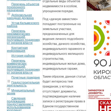
отдельные виды объектов
Перечень объектов
недвижимости в особом,
похоронного
назначения
упрощенном порядке.
Добровольная
народная дружина
Под «дачную амнистию»
Устав Кильмезского
попадают построенные на
района
земельных участках,
Перечень
некоммерческих
предназначенных для
организаций,
ведения личного подсобного
получивших поддержку
от органов власти
хозяйства, дачного хозяйства,
Контактная
индивидуального гаражного и
информация
индивидуального жилищного
История района
строительства,
Перечень
коммерческих
индивидуальные жилые дома,
организаций,
индивидуальные гаражи.
получивших поддержку
от органов власти
Таким образом, данная статья
Почетные граждане
будет интересна тем
Градостроительная
деятельность
гражданам, у которых
Муниципальный
отсутствуют документы,
архив
подтверждающие наличие
Сведения
подлежащие
записи о регистрации права в
предоставлению с
Едином государственном
использованием
координат