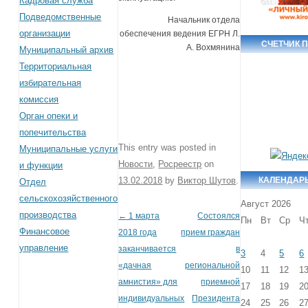
Кадровая служба
Подведомственные
Начальник отдела
организации
обеспечения ведения ЕГРН Л.
СЧЕТЧИК 
А. Вохмянина
Муниципальный архив
Территориальная
избирательная
комиссия
Орган опеки и
попечительства
This entry was posted in
Муниципальные услуги
Новости
,
Росреестр
on
и функции
КАЛЕНДАР
13.02.2018
by
Виктор Шутов
.
Отдел
сельскохозяйственного
Август 2026
производства
←
1 марта
Состоялся
Post navigation
Пн
Вт
Ср
Ч
Финансовое
2018 года
прием граждан
управление
заканчивается
в
3
4
5
6
«дачная
региональной
10
11
12
1
амнистия» для
приемной
17
18
19
2
индивидуальных
Президента
24
25
26
2