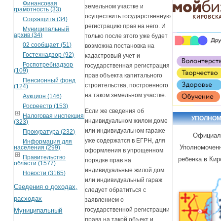
Финансовая
земельном участке и
грамотность (33)
осуществить государственную
Соцзащита (34)
регистрацию прав на него. И
Муниципальный
архив (34)
только после этого уже будет
02 сообщает (51)
возможна постановка на
Гостехнадзор (92)
кадастровый учет и
Роспотребнадзор
государственная регистрация
(109)
прав объекта капитального
Пенсионный фонд
строительства, построенного
(124)
на таком земельном участке.
Аукцион (146)
Росреестр (153)
Если же сведения об
Налоговая инспекция
УПОЛНО
индивидуальном жилом доме
(323)
или индивидуальном гараже
Прокуратура (232)
Официал
уже содержатся в ЕГРН, для
Информация для
Уполномоченн
населения (299)
оформления в упрощенном
Правительство
ребенка в Кир
порядке прав на
области (1577)
индивидуальные жилой дом
Новости (3165)
или индивидуальный гараж
Сведения о доходах,
следует обратиться с
расходах
заявлением о
государственной регистрации
Муниципальный
права на такой объект и