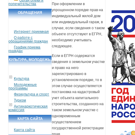
Орган опеки и
попечительства
При оформлении в
упрощенном порядке прав на
ОБРАЩЕНИЯ
индивидуальный жилой дом
ГРАЖДАН
или индивидуальный гараж, в
случае, если сведения о таком
Интернет приемная
объекте отсутствуют в ЕГРН,
О работе с
необходимо учитывать
обращениями граждан
следующее.
График приема
граждан
Если в ЕГРН содержатся
КУЛЬТУРА, МОЛОДЕЖЬ,
сведения о земельном участке
СПОРТ, ТУРИЗМ
и право на него
зарегистрировано в
Культура
установленном порядке, то в
Молодежные
этом случае осуществляется
программы
постановка на кадастровый
Физкультура и спорт
учет объекта капитального
Туризм
строительства, созданного на
Антинаркотическая
комиссия
таком земельном участке с
одновременным
КАРТА САЙТА
осуществлением
государственной регистрации
Карта сайта
прав.