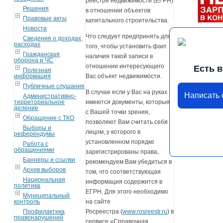
реестре недвижимости (ЕГРН)
Решения
в отношении объектов
Правовые акты
капитального строительства.
Новости
Что следует предпринять для
Сведения о доходах,
расходах
того, чтобы установить факт
Гражданская
наличия такой записи в
оборона и ЧС
отношении интересующего
Есть 
Полезная
информация
Вас объект недвижимости.
Публичные слушания
В случае если у Вас на руках
Написать
Административно-
территориальное
имеются документы, которые,
деление
с Вашей точки зрения,
Обращение с ТКО
позволяют Вам считать себя
Выборы и
лицом, у которого в
референдумы
установленном порядке
Работа с
обращениями
зарегистрированы права,
Баннеры и ссылки
рекомендуем Вам убедиться в
Архив выборов
том, что соответствующая
Национальная
информация содержится в
политика
ЕГРН. Для этого необходимо
Муниципальный
контроль
на сайте
Профилактика
Росреестра (
www.rosreestr.ru
) в
правонарушений
сервисе «Справочная