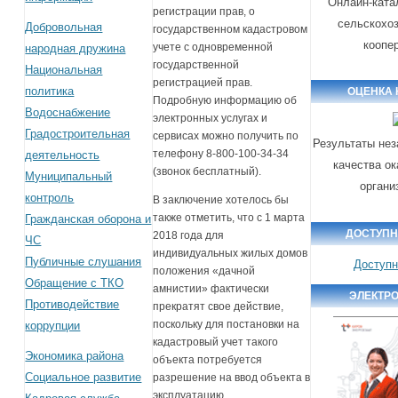
Онлайн-ката
регистрации прав, о
сельскохо
Добровольная
государственном кадастровом
коопе
учете с одновременной
народная дружина
государственной
Национальная
регистрацией прав.
политика
ОЦЕНКА 
Подробную информацию об
Водоснабжение
электронных услугах и
Градостроительная
сервисах можно получить по
Результаты нез
телефону 8-800-100-34-34
деятельность
качества ок
(звонок бесплатный).
Муниципальный
органи
контроль
В заключение хотелось бы
также отметить, что с 1 марта
Гражданская оборона и
ДОСТУПН
2018 года для
ЧС
индивидуальных жилых домов
Публичные слушания
Доступн
положения «дачной
Обращение с ТКО
амнистии» фактически
ЭЛЕКТР
Противодействие
прекратят свое действие,
поскольку для постановки на
коррупции
кадастровый учет такого
Экономика района
объекта потребуется
Социальное развитие
разрешение на ввод объекта в
эксплуатацию.