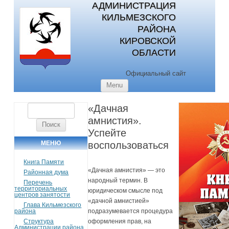
АДМИНИСТРАЦИЯ
КИЛЬМЕЗСКОГО
РАЙОНА
КИРОВСКОЙ
ОБЛАСТИ
Официальный сайт
Skip to content
Menu
«Дачная
Найти:
амнистия».
Успейте
МЕНЮ
воспользоваться
Книга Памяти
«Дачная амнистия» — это
Районная дума
народный термин. В
Перечень
территориальных
юридическом смысле под
центров занятости
«дачной амнистией»
Глава Кильмезского
района
подразумевается процедура
Структура
оформления прав, на
Администрации района