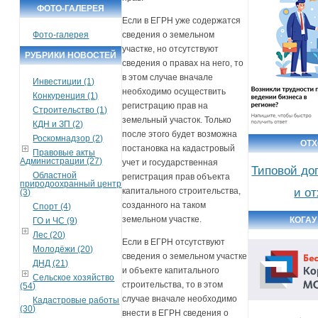
ФОТО-ГАЛЕРЕЯ
Если в ЕГРН уже содержатся
Фото-галерея
сведения о земельном
участке, но отсутствуют
РУБРИКИ НОВОСТЕЙ
сведения о правах на него, то
в этом случае вначале
Инвестиции (1)
необходимо осуществить
Конкуренция (1)
регистрацию прав на
Строительство (1)
земельный участок. Только
КДН и ЗП (2)
после этого будет возможна
Роскомнадзор (2)
ОТ
постановка на кадастровый
Правовые акты
Администрации (27)
учет и государственная
Типовой до
Областной
регистрация прав объекта
природоохранный центр
и о
капитального строительства,
(3)
созданного на таком
Спорт (4)
земельном участке.
КОГАУ
ГО и ЧС (9)
Лес (20)
Если в ЕГРН отсутствуют
Молодёжи (20)
сведения о земельном участке
ДНД (21)
и объекте капитального
Сельское хозяйство
строительства, то в этом
(54)
случае вначале необходимо
Кадастровые работы
(30)
внести в ЕГРН сведения о