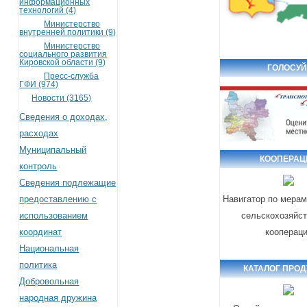
информационных
технологий (4)
Министерство
внутренней политики (9)
Министерство
социального развития
Кировской области (9)
ГОЛОСУЙ
Пресс-служба
ГФИ (974)
Новости (3165)
Сведения о доходах,
расходах
Муниципальный
КООПЕРАЦ
контроль
Сведения подлежащие
предоставлению с
Навигатор по мера
использованием
сельскохозяйс
координат
кооперац
Национальная
политика
КАТАЛОГ ПРО
Добровольная
народная дружина