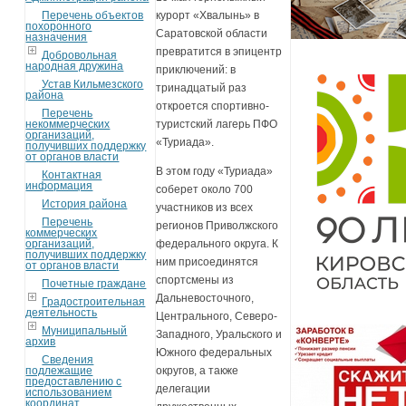
Перечень объектов
курорт «Хвалынь» в
похоронного
Саратовской области
назначения
превратится в эпицентр
Добровольная
народная дружина
приключений: в
Устав Кильмезского
тринадцатый раз
района
откроется спортивно-
Перечень
некоммерческих
туристский лагерь ПФО
организаций,
«Туриада».
получивших поддержку
от органов власти
В этом году «Туриада»
Контактная
информация
соберет около 700
История района
участников из всех
Перечень
регионов Приволжского
коммерческих
организаций,
федерального округа. К
получивших поддержку
ним присоединятся
от органов власти
спортсмены из
Почетные граждане
Дальневосточного,
Градостроительная
деятельность
Центрального, Северо-
Муниципальный
Западного, Уральского и
архив
Южного федеральных
Сведения
подлежащие
округов, а также
предоставлению с
делегации
использованием
координат