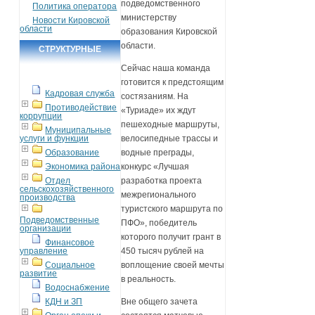
подведомственного
Политика оператора
министерству
Новости Кировской
области
образования Кировской
области.
СТРУКТУРНЫЕ
ПОДРАЗДЕЛЕНИЯ
Сейчас наша команда
готовится к предстоящим
Кадровая служба
состязаниям. На
Противодействие
«Туриаде» их ждут
коррупции
пешеходные маршруты,
Муниципальные
услуги и функции
велосипедные трассы и
Образование
водные преграды,
Экономика района
конкурс «Лучшая
Отдел
разработка проекта
сельскохозяйственного
межрегионального
производства
туристского маршрута по
Подведомственные
ПФО», победитель
организации
которого получит грант в
Финансовое
управление
450 тысяч рублей на
Социальное
воплощение своей мечты
развитие
в реальность.
Водоснабжение
КДН и ЗП
Вне общего зачета