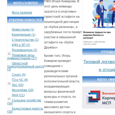
ПФО Игоря Комарова. В
ФОТО-ГАЛЕРЕЯ
этот день команды
сразятся в спортивно-
Фото-галерея
туристской эстафете на
РУБРИКИ НОВОСТЕЙ
пешеходной дистанции
за «Кубок регионов», а
Инвестиции (1)
зарубежные гости примут
Конкуренция (1)
участие в смешанной
Строительство (1)
эстафете на «Кубок
КДН и ЗП (2)
Дружбы».
Роскомнадзор (2)
ОТХОД
Правовые акты
Кроме того, Игорь
Администрации (27)
Комаров проведет
Типовой догово
Областной
совещание с
природоохранный центр
и отхо
(3)
руководителями
Спорт (4)
региональных органов
КОГАУ «М
ГО и ЧС (9)
исполнительной власти,
Лес (20)
координирующих
Молодёжи (20)
вопросы физической
ДНД (21)
культуры и спорта, по
Сельское хозяйство
темам развития
(54)
массового детско-
Кадастровые работы
(30)
юношеского спорта и