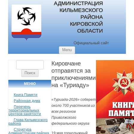
АДМИНИСТРАЦИЯ
КИЛЬМЕЗСКОГО
РАЙОНА
КИРОВСКОЙ
ОБЛАСТИ
Официальный сайт
Skip to content
Menu
Кировчане
Найти:
отправятся за
приключениями
МЕНЮ
на «Туриаду»
Книга Памяти
«Туриада-2026» соберет
Районная дума
около 700 участников из
Перечень
территориальных
всех регионов
центров занятости
Приволжского
Глава Кильмезского
района
федерального округа
Структура
Администрации района
19 мая горнолыжный