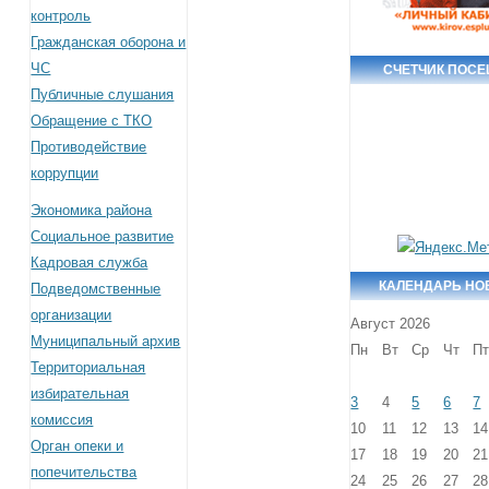
контроль
Гражданская оборона и
ЧС
СЧЕТЧИК ПОС
Публичные слушания
Обращение с ТКО
Противодействие
коррупции
Экономика района
Социальное развитие
Кадровая служба
КАЛЕНДАРЬ НО
Подведомственные
организации
Август 2026
Муниципальный архив
Пн
Вт
Ср
Чт
П
Территориальная
избирательная
3
4
5
6
7
комиссия
10
11
12
13
14
Орган опеки и
17
18
19
20
21
попечительства
24
25
26
27
28