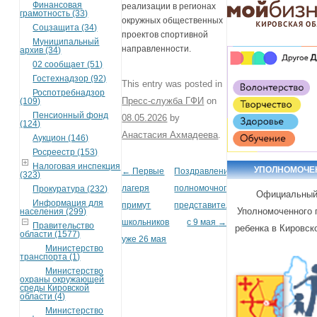
Финансовая
реализации в регионах
грамотность (33)
окружных общественных
Соцзащита (34)
проектов спортивной
Муниципальный
направленности.
архив (34)
02 сообщает (51)
Гостехнадзор (92)
This entry was posted in
Роспотребнадзор
Пресс-служба ГФИ
on
(109)
Пенсионный фонд
08.05.2026
by
(124)
Анастасия Ахмадеева
.
Аукцион (146)
Росреестр (153)
Налоговая инспекция
УПОЛНОМОЧ
←
Первые
Поздравление
Post navigation
(323)
лагеря
полномочного
Прокуратура (232)
Официальный
Информация для
примут
представителя
Уполномоченного 
населения (299)
школьников
с 9 мая
→
Правительство
ребенка в Кировск
области (1577)
уже 26 мая
Министерство
транспорта (1)
Министерство
охраны окружающей
среды Кировской
области (4)
Министерство