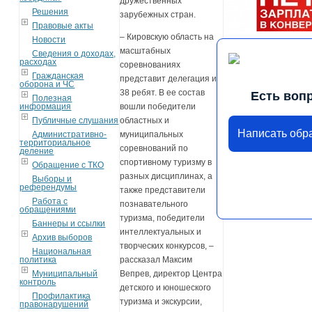
дружественных
Решения
зарубежных стран.
Правовые акты
– Кировскую область на
Новости
масштабных
Сведения о доходах,
расходах
соревнованиях
Гражданская
представит делегация из
оборона и ЧС
38 ребят. В ее состав
Есть воп
Полезная
информация
вошли победители
Публичные слушания
областных и
Написать об
Административно-
муниципальных
территориальное
соревнований по
деление
спортивному туризму в
Обращение с ТКО
разных дисциплинах, а
Выборы и
референдумы
также представители
Работа с
познавательного
обращениями
туризма, победители
Баннеры и ссылки
интеллектуальных и
Архив выборов
творческих конкурсов, –
Национальная
политика
рассказал Максим
Муниципальный
Вепрев, директор Центра
контроль
детского и юношеского
Профилактика
туризма и экскурсии,
правонарушений