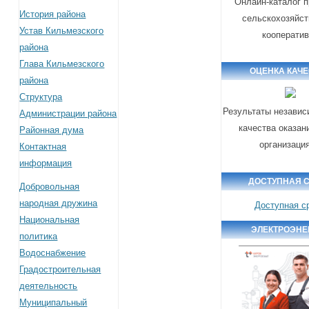
Онлайн-каталог 
История района
сельскохозяйс
Устав Кильмезского
кооперати
района
Глава Кильмезского
ОЦЕНКА КАЧ
района
Структура
Результаты независ
Администрации района
качества оказан
Районная дума
организаци
Контактная
информация
ДОСТУПНАЯ 
Добровольная
народная дружина
Доступная с
Национальная
ЭЛЕКТРОЭНЕ
политика
Водоснабжение
Градостроительная
деятельность
Муниципальный