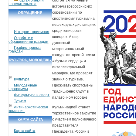
Орган опеки и
состоятся матчевые
попечительства
встречи всероссийских
соревнований по
ОБРАЩЕНИЯ
спортивному туризму на
ГРАЖДАН
пешеходных дистанциях
среди юниоров и
Интернет приемная
юниорок. А еще –
О работе с
обращениями граждан
душевный
График приема
межрегиональный
граждан
конкурс авторской песни
КУЛЬТУРА, МОЛОДЕЖЬ,
«Музыка сердец» и
интеллектуальный
СПОРТ, ТУРИЗМ
марафон, где проверят
Культура
знания о туризме.
Молодежные
Проживать спортсмены
программы
традиционно будут в
Физкультура и спорт
палаточном городке.
Туризм
Антинаркотическая
Кульминацией станет
комиссия
торжественное закрытие
с участием полномочного
КАРТА САЙТА
представителя
Карта сайта
Президента России в