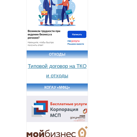
ОТХОДЫ
Типовой договор на ТКО
и отходы
КОГАУ «МФЦ»