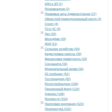
КДН и ЗП (2)
Роскомнадзор (2)
Правовые акты Администрации (27)
Областной природоохранный центр (3)
Спорт (4)
ГО и ЧС (9)
Лес (20)
Молодёжи (20)
ДНД (21)
Сельское хозяйство (54)
Кадастровые работы (30)
Финансовая грамотность (33)
Соцзащита (34)
Муниципальный архив (34)
02 сообщает (51)
Гостехнадзор (92)
Роспотребнадзор (109)
Пенсионный фонд (124)
Аукцион (146)
Росреестр (153)
Налоговая инспекция (323)
Прокуратура (232)