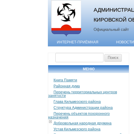
АДМИНИСТРАЦ
КИРОВСКОЙ О
Официальный сайт
ИНТЕРНЕТ-ПРИЁМНАЯ
НОВОСТИ
Найти:
МЕНЮ
Книга Памяти
Районная дума
Перечень территориальных центров
занятости
Глава Кильмезского района
Структура Администрации района
Перечень объектов похоронного
назначения
Добровольная народная дружина
Устав Кильмезского района