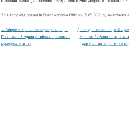
компаний. Желаю дальнейших побед и всего самого доброго!» – сказал Глеб 
This entry was posted in
Пресс-служба ГФИ
on
15.05.2026
by
Анастасия 
←
Общее собрание Ассоциации городов
Для студентов колледжей и ун
Post navigation
Поволжья обсудило устойчивое развитие
Кировской области открыты 
муниципалитетов
для участия в проектах и м