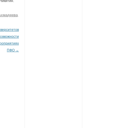
Никитин.
Ахмадеева
.
иверситетов
возможности
ероприятиях
ПФО
→