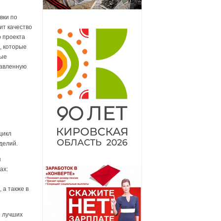
вки по
ит качество
о проекта
, которые
ные
равленную
цикл
делий.
я
ах:
 а также в
е лучших