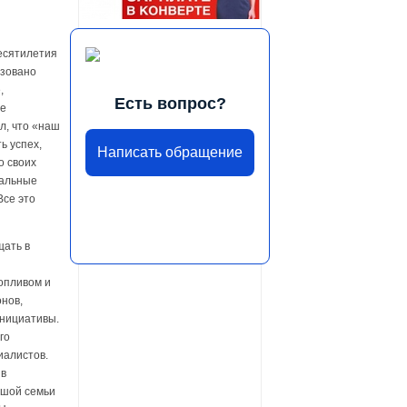
есятилетия
изовано
,
Есть вопрос?
ие
л, что «наш
ь успех,
Написать обращение
о своих
нальные
Все это
щать в
опливом и
нов,
инициативы.
го
иалистов.
 в
ьшой семьи