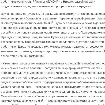
работников организаций Группы «ЛУКОЙЛ» в Нижегородской области
государственными, ведомственными и корпоративными наградами.
Вручая награды сотрудникам, Игорь Комаров отметил, что «за прошедшие д
компания прошла большой путь развития, перемен и трансформации, реал
много крупных инвестпроектов. ЛУКОЙЛ добился значимых успехов в добыче
переработке и реализации нефтепродуктов, внес серьезный вклад в развит
российских регионов и экономический потенциал страны». Полпред напомни
Президент Владимир Владимирович Путин не раз отмечал, что гарантироват
развитие на годы вперед сможет только то предприятие, которое заботится 
работниках. Думает о трудовом коллективе, помогает развивать профессио
компетенции, платит достойную зарплату, обеспечивает социальный пакет. 
относится и к вашей компании».
«У компании профессиональная и сплочённая команда. Вы способны вопло
жизнь самые смелые проекты. Благодаря вашему труду, ответственности и
преданности делу, компания не только обеспечивает страну качественным т
современными нефтепродуктами, но и активно инвестирует в развитие регио
создаёт новые рабочие места, поддерживает социально-образовательные 
Особая благодарность — ветеранам, заложившим фундамент для стабильно
развития компании и передавшим лучшие традиции новому поколению спец
Спасибо вам за 35 лет стабильности, развития и ответственности. За то, что
Нижегородской области ЛУКОЙЛ – это не просто точка на карте, а часть бол