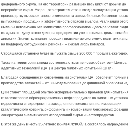
федерального округа. На его территории размещен весь цикл: от добычи до
переработки сырья. Уверен, что строительство и ввод в эксплуатацию устано
производству высокооктанового компонента автомобильных бензинов повыс
выпускаемой продукции и эффективность отрасли в целом. Реализация этог
была бы невозможна без коллектива профессионалов. Здесь работают люди
вкладывают душу в свое дело; на предприятии уже сложились целые семей
династии. Значит, компания проводит правильную системную политику, нап
на поддержку сотрудников и региона», – сказал Игорь Комаров.
Строящаяся установка будет выпускать свыше 200 000 т продукта ежегодно.
Также на территории завода состоялось открытие новых объектов – Центра
аддитивных технологий (ЦАТ) и Центра пилотных испытаний (ЦПИ).
Благодаря оснащенности современными системами ЦАТ обеспечит полный 
производства запчастей – от 3D-моделирования до финишной обработки из
ЦПИ станет площадкой опытно-экспериментальных пробегов для испытани
катализаторов и образцов различных нефтепродуктов на пилотных установк
гидроочистки и гидрокрекинга, замедленного коксования, полимеризации,
каталитического крекинга, риформинга и изомеризации бензиновых фракций,
лаборатории аналитических исследований сырья и нефтепродуктов.
В этот же день в честь 35-летнего юбилея ЛУКОЙЛа состоялось награждени