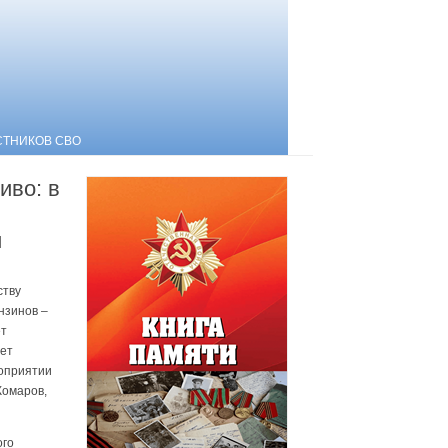
СТНИКОВ СВО
иво: в
и
ству
нзинов –
ет
ает
роприятии
Комаров,
ого