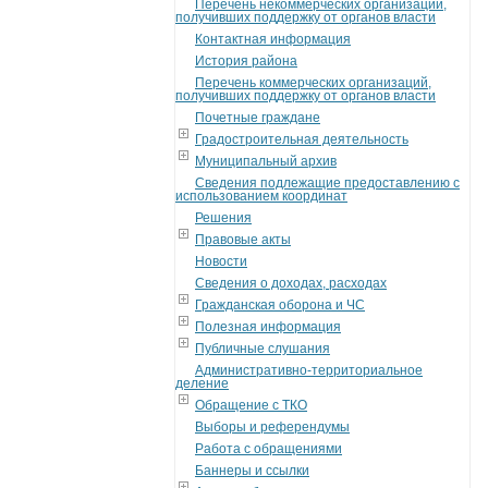
Перечень некоммерческих организаций,
получивших поддержку от органов власти
Контактная информация
История района
Перечень коммерческих организаций,
получивших поддержку от органов власти
Почетные граждане
Градостроительная деятельность
Муниципальный архив
Сведения подлежащие предоставлению с
использованием координат
Решения
Правовые акты
Новости
Сведения о доходах, расходах
Гражданская оборона и ЧС
Полезная информация
Публичные слушания
Административно-территориальное
деление
Обращение с ТКО
Выборы и референдумы
Работа с обращениями
Баннеры и ссылки