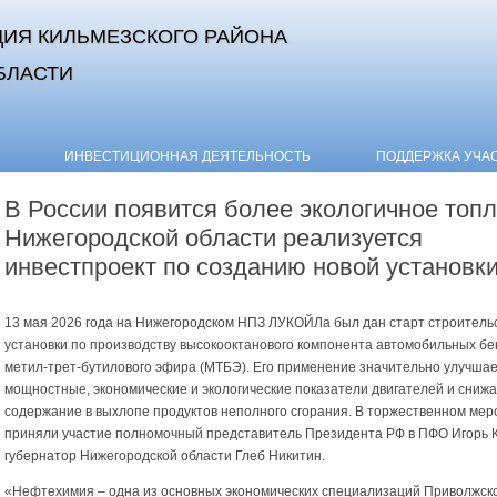
ИЯ КИЛЬМЕЗСКОГО РАЙОНА
БЛАСТИ
Skip to content
ИНВЕСТИЦИОННАЯ ДЕЯТЕЛЬНОСТЬ
ПОДДЕРЖКА УЧА
В России появится более экологичное топл
Нижегородской области реализуется
инвестпроект по созданию новой установк
13 мая 2026 года на Нижегородском НПЗ ЛУКОЙЛа был дан старт строитель
установки по производству
высокооктанового компонента автомобильных бе
метил-трет-бутилового эфира (МТБЭ). Его применение значительно улучша
мощностные, экономические и экологические показатели двигателей и сниж
содержание в выхлопе продуктов неполного сгорания. В торжественном ме
приняли участие полномочный представитель Президента РФ в ПФО Игорь 
губернатор Нижегородской области Глеб Никитин.
«Нефтехимия – одна из основных экономических специализаций Приволжск