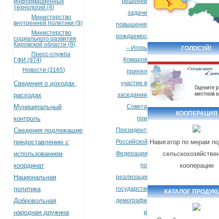
решении
информационных
технологий (4)
задачи
Министерство
внутренней политики (9)
повышения
Министерство
рождаемости»,
социального развития
Кировской области (9)
– Игорь
ГОЛОСУЙ!
Пресс-служба
Комаров
ГФИ (974)
Новости (3165)
принял
Сведения о доходах,
участие в
расходах
заседании
Муниципальный
Совета
КООПЕРАЦИЯ
контроль
при
Сведения подлежащие
Президенте
предоставлению с
Российской
Навигатор по мерам п
использованием
Федерации
сельскохозяйстве
координат
по
кооперации
Национальная
реализации
политика
государственной
КАТАЛОГ ПРОДУК
Добровольная
демографической
народная дружина
и