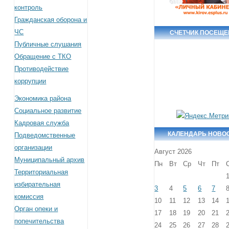
контроль
Гражданская оборона и
ЧС
СЧЕТЧИК ПОСЕЩ
Публичные слушания
Обращение с ТКО
Противодействие
коррупции
Экономика района
Социальное развитие
Кадровая служба
КАЛЕНДАРЬ НОВО
Подведомственные
организации
Август 2026
Муниципальный архив
Пн
Вт
Ср
Чт
Пт
Территориальная
избирательная
3
4
5
6
7
комиссия
10
11
12
13
14
Орган опеки и
17
18
19
20
21
попечительства
24
25
26
27
28