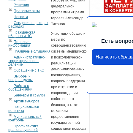
Госсовета, участник
Решения
федеральной
Правовые акты
программы «Время
Новости
героев» Александр
Сведения о доходах,
Тихонов.
расходах
Гражданская
Участники обсудили
оборона и ЧС
меры по
Есть вопро
Полезная
информация
совершенствованию
Публичные слушания
системы медицинской
Написать обращ
Административно-
и психологической
территориальное
реабилитации
деление
демобилизованных
Обращение с ТКО
военнослужащих,
Выборы и
референдумы
вопросы поддержки
Работа с
при открытии и
обращениями
сопровождении
Баннеры и ссылки
собственного
Архив выборов
бизнеса, а также
Национальная
политика
механизм
Муниципальный
предоставления
контроль
государственной
Профилактика
социальной помощи
правонарушений