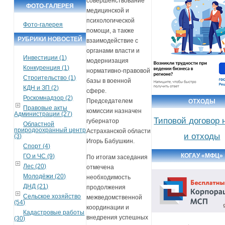
совершенствование
ФОТО-ГАЛЕРЕЯ
медицинской и
психологической
Фото-галерея
помощи, а также
РУБРИКИ НОВОСТЕЙ
взаимодействие с
органами власти и
Инвестиции (1)
модернизация
Конкуренция (1)
нормативно‑правовой
Строительство (1)
базы в военной
КДН и ЗП (2)
сфере.
Роскомнадзор (2)
Председателем
ОТХОДЫ
Правовые акты
комиссии назначен
Администрации (27)
Типовой договор 
губернатор
Областной
природоохранный центр
Астраханской области
и отходы
(3)
Игорь Бабушкин.
Спорт (4)
КОГАУ «МФЦ»
ГО и ЧС (9)
По итогам заседания
Лес (20)
отмечена
Молодёжи (20)
необходимость
ДНД (21)
продолжения
Сельское хозяйство
межведомственной
(54)
координации и
Кадастровые работы
внедрения успешных
(30)