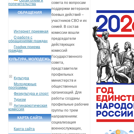
Орган опеки и
совета по вопросам
попечительства
поддержки ветеранов
ОБРАЩЕНИЯ
боевых действий –
ГРАЖДАН
участников СВО и их
семей. В состав
Интернет приемная
комиссии вошли
О работе с
председатели
обращениями граждан
действующих
График приема
граждан
комиссий
Государственного
КУЛЬТУРА, МОЛОДЕЖЬ,
совета,
СПОРТ, ТУРИЗМ
представители
профильных
Культура
министерств и
Молодежные
общественных
программы
организаций. Для
Физкультура и спорт
работы созданы
Туризм
профильные рабочие
Антинаркотическая
комиссия
группы по трем
направлениям:
КАРТА САЙТА
социализация
военнослужащих,
Карта сайта