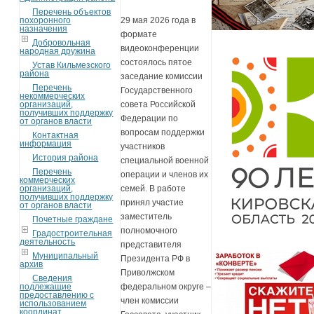
Перечень объектов
похоронного
29 мая 2026 года в
назначения
формате
Добровольная
видеоконференции
народная дружина
состоялось пятое
Устав Кильмезского
района
заседание комиссии
Перечень
Государственного
некоммерческих
организаций,
совета Российской
получивших поддержку
Федерации по
от органов власти
вопросам поддержки
Контактная
информация
участников
История района
специальной военной
Перечень
операции и членов их
коммерческих
организаций,
семей. В работе
получивших поддержку
принял участие
от органов власти
заместитель
Почетные граждане
полномочного
Градостроительная
деятельность
представителя
Муниципальный
Президента РФ в
архив
Приволжском
Сведения
подлежащие
федеральном округе –
предоставлению с
член комиссии
использованием
координат