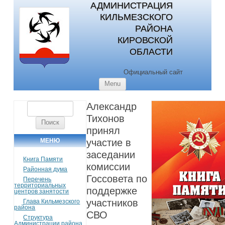
АДМИНИСТРАЦИЯ
КИЛЬМЕЗСКОГО
РАЙОНА
КИРОВСКОЙ
ОБЛАСТИ
Официальный сайт
Skip to content
Menu
Александр
Найти:
Тихонов
принял
МЕНЮ
участие в
заседании
Книга Памяти
комиссии
Районная дума
Госсовета по
Перечень
территориальных
поддержке
центров занятости
участников
Глава Кильмезского
района
СВО
Структура
Администрации района