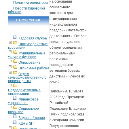
на основании
Политика оператора
социального
Новости Кировской
области
контракта для
стимулирования
СТРУКТУРНЫЕ
индивидуальной
ПОДРАЗДЕЛЕНИЯ
предпринимательской
деятельности. Особое
Кадровая служба
внимание уделено
Противодействие
коррупции
обмену успешными
Муниципальные
региональными
услуги и функции
практиками
Образование
соцподдержки
Экономика района
ветеранов боевых
Отдел
действий и членов их
сельскохозяйственного
производства
семей.
Подведомственные
Напомним, 10 марта
организации
2025 года Президент
Финансовое
управление
Российской
Социальное
Федерации Владимир
развитие
Путин подписал Указ
Водоснабжение
о создании комиссии
КДН и ЗП
Государственного