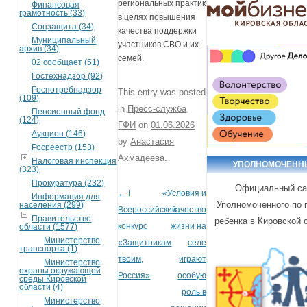
региональных практик
Финансовая
грамотность (33)
в целях повышения
Соцзащита (34)
качества поддержки
Муниципальный
участников СВО и их
архив (34)
семей.
02 сообщает (51)
Гостехнадзор (92)
Роспотребнадзор
This entry was posted
(109)
in
Пресс-служба
Пенсионный фонд
(124)
ГФИ
on
01.06.2026
Аукцион (146)
by
Анастасия
Росреестр (153)
Ахмадеева
.
Налоговая инспекция
УПОЛНОМОЧЕНН
(323)
Прокуратура (232)
Официальный са
←
I
«Условия и
Post navigation
Информация для
Уполномоченного по 
населения (299)
Всероссийский
качество
Правительство
ребенка в Кировской 
конкурс
жизни на
области (1577)
Министерство
«Защитникам
селе
транспорта (1)
твоим,
играют
Министерство
охраны окружающей
Россия»
особую
среды Кировской
области (4)
роль в
Министерство