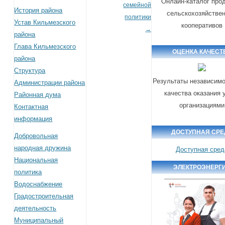
Онлайн-каталог про
семейной
История района
сельскохозяйстве
политики
Устав Кильмезского
кооперативов
→
района
Глава Кильмезского
ОЦЕНКА КАЧЕСТ
района
Структура
Результаты независимо
Администрации района
качества оказания 
Районная дума
организациями
Контактная
информация
ДОСТУПНАЯ СРЕ
Добровольная
народная дружина
Доступная сред
Национальная
ЭЛЕКТРОЭНЕРГ
политика
Водоснабжение
Градостроительная
деятельность
Муниципальный