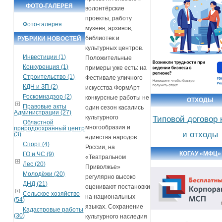
ФОТО-ГАЛЕРЕЯ
волонтёрские
проекты, работу
Фото-галерея
музеев, архивов,
библиотек и
РУБРИКИ НОВОСТЕЙ
культурных центров.
Инвестиции (1)
Положительные
Конкуренция (1)
примеры уже есть: на
Строительство (1)
Фестивале уличного
КДН и ЗП (2)
искусства ФормАрт
Роскомнадзор (2)
конкурсные работы не
ОТХОДЫ
Правовые акты
один сезон касались
Администрации (27)
культурного
Типовой договор
Областной
многообразия и
природоохранный центр
и отходы
(3)
единства народов
Спорт (4)
России, на
КОГАУ «МФЦ»
ГО и ЧС (9)
«Театральном
Лес (20)
Приволжье»
Молодёжи (20)
регулярно высоко
ДНД (21)
оценивают постановки
Сельское хозяйство
на национальных
(54)
языках. Сохранение
Кадастровые работы
(30)
культурного наследия