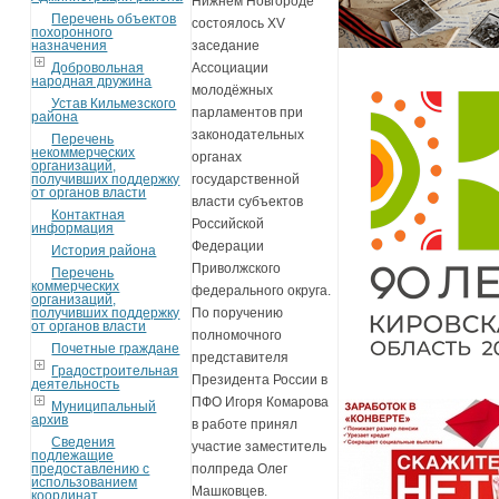
Нижнем Новгороде
Перечень объектов
состоялось XV
похоронного
назначения
заседание
Добровольная
Ассоциации
народная дружина
молодёжных
Устав Кильмезского
парламентов при
района
законодательных
Перечень
некоммерческих
органах
организаций,
получивших поддержку
государственной
от органов власти
власти субъектов
Контактная
Российской
информация
Федерации
История района
Приволжского
Перечень
коммерческих
федерального округа.
организаций,
получивших поддержку
По поручению
от органов власти
полномочного
Почетные граждане
представителя
Градостроительная
Президента России в
деятельность
ПФО Игоря Комарова
Муниципальный
архив
в работе принял
Сведения
участие заместитель
подлежащие
предоставлению с
полпреда Олег
использованием
Машковцев.
координат