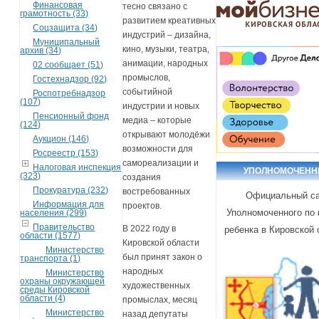
Финансовая
тесно связано с
грамотность (33)
развитием креативных
Соцзащита (34)
индустрий – дизайна,
Муниципальный
кино, музыки, театра,
архив (34)
анимации, народных
02 сообщает (51)
промыслов,
Гостехнадзор (92)
событийной
Роспотребнадзор
(107)
индустрии и новых
Пенсионный фонд
медиа – которые
(124)
открывают молодёжи
Аукцион (146)
возможности для
Росреестр (153)
самореализации и
Налоговая инспекция
УПОЛНОМОЧЕН
(323)
создания
Прокуратура (232)
востребованных
Официальный с
Информация для
проектов.
Уполномоченного по
населения (299)
Правительство
В 2022 году в
ребенка в Кировской 
области (1577)
Кировской области
Министерство
был принят закон о
транспорта (1)
народных
Министерство
охраны окружающей
художественных
среды Кировской
области (4)
промыслах, месяц
Министерство
назад депутаты