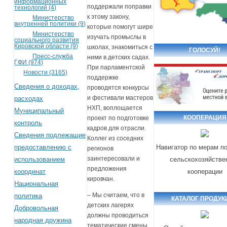
информационных
поддержали поправки
технологий (4)
к этому закону,
Министерство
внутренней политики (9)
которые помогут шире
Министерство
изучать промыслы в
социального развития
Кировской области (9)
школах, знакомиться с
ГОЛОСУЙ!
Пресс-служба
ними в детских садах.
ГФИ (974)
При парламентской
Новости (3165)
поддержке
Сведения о доходах,
проводятся конкурсы
и фестивали мастеров
расходах
НХП, воплощается
Муниципальный
КООПЕРАЦИЯ
проект по подготовке
контроль
кадров для отрасли.
Сведения подлежащие
Коллег из соседних
предоставлению с
Навигатор по мерам п
регионов
заинтересовали и
использованием
сельскохозяйстве
предложения
координат
кооперации
кировчан.
Национальная
– Мы считаем, что в
политика
КАТАЛОГ ПРОДУК
детских лагерях
Добровольная
должны проводиться
народная дружина
тематические смены,