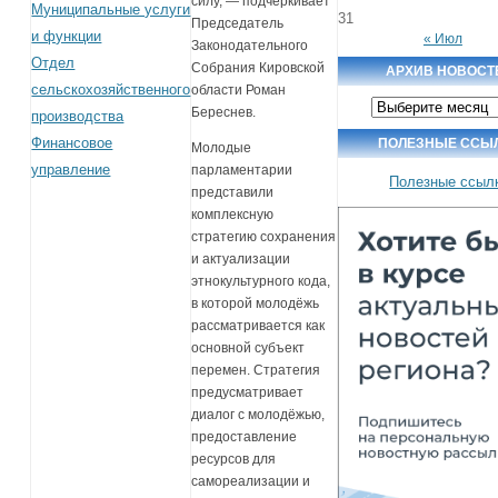
силу, — подчеркивает
Муниципальные услуги
31
Председатель
и функции
« Июл
Законодательного
Отдел
Собрания Кировской
АРХИВ НОВОСТ
сельскохозяйственного
области Роман
Архив
Береснев.
производства
новостей
Финансовое
ПОЛЕЗНЫЕ ССЫ
Молодые
управление
парламентарии
Полезные ссыл
представили
комплексную
стратегию сохранения
и актуализации
этнокультурного кода,
в которой молодёжь
рассматривается как
основной субъект
перемен. Стратегия
предусматривает
диалог с молодёжью,
предоставление
ресурсов для
самореализации и