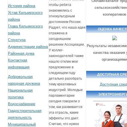
Онлайн-каталог про
чтобы ребята
История района
сельскохозяйстве
знакомились с
Устав Кильмезского
кооперативов
этнокультурным
района
достоянием России.
Глава Кильмезского
Радует, что наша идея
ОЦЕНКА КАЧЕСТ
района
отражена в
сегодняшнем
Структура
решении Ассоциации.
Результаты независим
Администрации района
У коллег-
качества оказания 
Районная дума
законодателей также
организациям
Контактная
нашло отклик мое
информация
предложение в
следующем году
ДОСТУПНАЯ СР
Добровольная
детально разобрать
народная дружина
Доступная сре
тему креативных
индустрий. Молодые
Национальная
ЭЛЕКТРОЭНЕРГ
парламентарии
политика
сегодня говорили о
Водоснабжение
том, как развивается
Градостроительная
эта отрасль, какие
деятельность
эффекты это дает.
Считаю, что нужно
Муниципальный