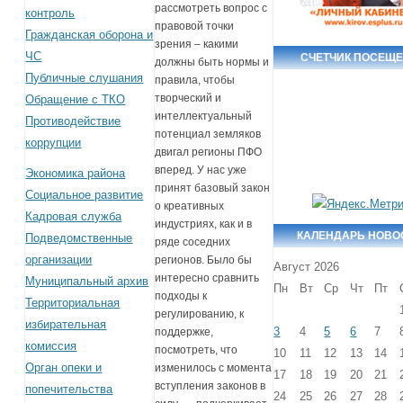
рассмотреть вопрос с
контроль
правовой точки
Гражданская оборона и
зрения – какими
ЧС
СЧЕТЧИК ПОСЕЩ
должны быть нормы и
Публичные слушания
правила, чтобы
творческий и
Обращение с ТКО
интеллектуальный
Противодействие
потенциал земляков
коррупции
двигал регионы ПФО
вперед. У нас уже
Экономика района
принят базовый закон
Социальное развитие
о креативных
Кадровая служба
индустриях, как и в
КАЛЕНДАРЬ НОВО
Подведомственные
ряде соседних
организации
регионов. Было бы
Август 2026
интересно сравнить
Муниципальный архив
Пн
Вт
Ср
Чт
Пт
подходы к
Территориальная
регулированию, к
избирательная
3
4
5
6
7
поддержке,
комиссия
посмотреть, что
10
11
12
13
14
Орган опеки и
изменилось с момента
17
18
19
20
21
вступления законов в
попечительства
24
25
26
27
28