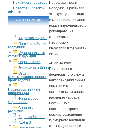
Политика оператора
Приволжья, роли
Новости Кировской
молодёжи в развитии
области
этнокультурного кода
и совершенствования
СТРУКТУРНЫЕ
нормативно‑правового
ПОДРАЗДЕЛЕНИЯ
регулирования
креативных
Кадровая служба
(творческих)
Противодействие
коррупции
индустрий в субъектах
Муниципальные
округа.
услуги и функции
Образование
«В субъектах
Экономика района
Приволжского
Отдел
федерального округа
сельскохозяйственного
производства
накоплен уникальный
опыт по сохранению
Подведомственные
историко-культурного
организации
наследия народов
Финансовое
управление
России. Но в
Социальное
настоящее время
развитие
помимо сохранения
Водоснабжение
культурного наследия
КДН и ЗП
в его традиционных