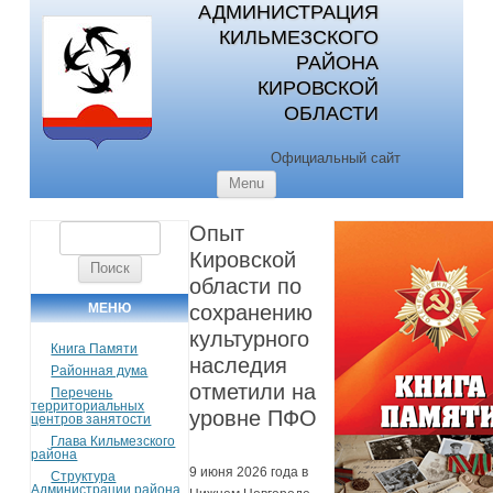
АДМИНИСТРАЦИЯ
КИЛЬМЕЗСКОГО
РАЙОНА
КИРОВСКОЙ
ОБЛАСТИ
Официальный сайт
Skip to content
Menu
Опыт
Найти:
Кировской
области по
МЕНЮ
сохранению
культурного
Книга Памяти
наследия
Районная дума
отметили на
Перечень
территориальных
уровне ПФО
центров занятости
Глава Кильмезского
района
9 июня 2026 года в
Структура
Администрации района