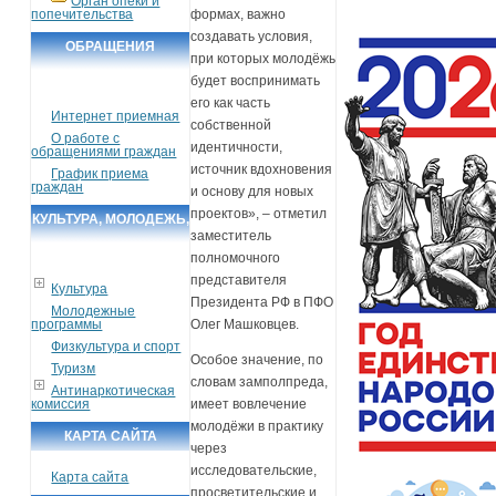
Орган опеки и
попечительства
формах, важно
создавать условия,
ОБРАЩЕНИЯ
при которых молодёжь
ГРАЖДАН
будет воспринимать
его как часть
Интернет приемная
собственной
О работе с
идентичности,
обращениями граждан
источник вдохновения
График приема
граждан
и основу для новых
проектов», – отметил
КУЛЬТУРА, МОЛОДЕЖЬ,
заместитель
СПОРТ, ТУРИЗМ
полномочного
представителя
Культура
Президента РФ в ПФО
Молодежные
программы
Олег Машковцев.
Физкультура и спорт
Особое значение, по
Туризм
словам замполпреда,
Антинаркотическая
комиссия
имеет вовлечение
молодёжи в практику
КАРТА САЙТА
через
исследовательские,
Карта сайта
просветительские и