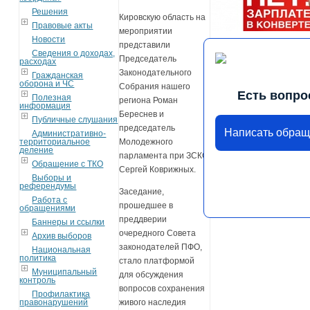
Решения
Кировскую область на
Правовые акты
мероприятии
Новости
представили
Сведения о доходах,
Председатель
расходах
Законодательного
Гражданская
оборона и ЧС
Собрания нашего
Есть вопро
Полезная
региона Роман
информация
Береснев и
Публичные слушания
председатель
Написать обра
Административно-
территориальное
Молодежного
деление
парламента при ЗСКО
Обращение с ТКО
Сергей Коврижных.
Выборы и
референдумы
Заседание,
Работа с
прошедшее в
обращениями
преддверии
Баннеры и ссылки
очередного Совета
Архив выборов
законодателей ПФО,
Национальная
политика
стало платформой
Муниципальный
для обсуждения
контроль
вопросов сохранения
Профилактика
правонарушений
живого наследия