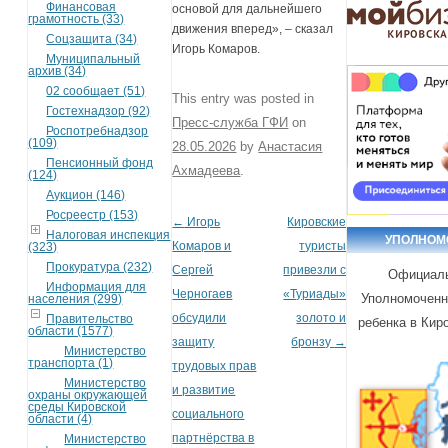
Финансовая
основой для дальнейшего
грамотность (33)
движения вперед», – сказал
Соцзащита (34)
Игорь Комаров.
Муниципальный
архив (34)
02 сообщает (51)
This entry was posted in
Гостехнадзор (92)
Пресс-служба ГФИ
on
Роспотребнадзор
(109)
28.05.2026
by
Анастасия
Пенсионный фонд
Ахмадеева
.
(124)
Аукцион (146)
Росреестр (153)
←
Игорь
Кировские
Post navigation
Налоговая инспекция
УПОЛНОМ
Комаров и
туристы
(323)
Прокуратура (232)
Сергей
привезли с
Официаль
Информация для
Черногаев
«Туриады»
Уполномоченн
населения (299)
обсудили
золото и
Правительство
ребенка в Кир
области (1577)
защиту
бронзу
→
Министерство
транспорта (1)
трудовых прав
Министерство
и развитие
охраны окружающей
среды Кировской
социального
области (4)
партнёрства в
Министерство