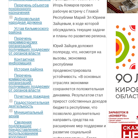
Перечень объектов
Игорь Комаров провел
похоронного
рабочую встречу с Главой
назначения
Республики Марий Эл Юрием
Добровольная
народная дружина
Зайцевым, в ходе которой
Устав Кильмезского
обсуждались текущие задачи
района
и планы по развитию региона.
Перечень
некоммерческих
организаций,
Юрий Зайцев доложил
получивших поддержку
полпреду, что, несмотря на
от органов власти
вызовы, экономика
Контактная
информация
республики
История района
продемонстрировала
Перечень
устойчивость: «В основных
коммерческих
организаций,
отраслях экономики
получивших поддержку
сохраняется положительная
от органов власти
динамика. Результатом стал
Почетные граждане
прирост собственных доходов
Градостроительная
деятельность
бюджета республики, что
Муниципальный
позволило дополнительно
архив
направить средства на
Сведения
подлежащие
расширение мер поддержки и
предоставлению с
развитие социальной
использованием
координат