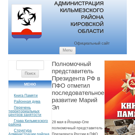
АДМИНИСТРАЦИЯ
КИЛЬМЕЗСКОГО
РАЙОНА
КИРОВСКОЙ
ОБЛАСТИ
Официальный сайт
Skip to content
Menu
Полномочный
Найти:
представитель
Президента РФ в
МЕНЮ
ПФО отметил
последовательное
Книга Памяти
развитие Марий
Районная дума
Эл
Перечень
территориальных
центров занятости
Глава Кильмезского
28 мая в Йошкар-Оле
района
полномочный представитель
Структура
Администрации района
Президента России в ПФО