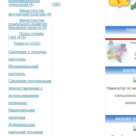
информационных
ПФО
технологий (4)
Министерство
внутренней политики (9)
Министерство
социального развития
Кировской области (9)
ГОЛО
Пресс-служба
ГФИ (974)
Новости (3165)
Сведения о доходах,
расходах
Муниципальный
КООПЕ
контроль
Сведения подлежащие
предоставлению с
Навигатор по м
использованием
сельскохоз
координат
коопе
Национальная
политика
КАТАЛОГ 
Добровольная
народная дружина