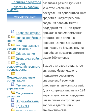
Политика оператора
развивает речной туризм в
Новости Кировской
качестве источника
области
поступления дополнительных
СТРУКТУРНЫЕ
средств в бюджет региона,
создания рабочих мест и
ПОДРАЗДЕЛЕНИЯ
поддержки МСП. Так, кроме
Кадровая служба
причала в Козьмодемьянске
Противодействие
строится еще один – в
коррупции
поселке Юрино. Он сможет
Муниципальные
принимать до 6 судов в сутки
услуги и функции
при общем пассажиропотоке
Образование
около 500 человек.
Экономика района
Отдел
В ходе разговора отдельное
сельскохозяйственного
производства
внимание было уделено
поддержке участников
Подведомственные
организации
специальной военной
Финансовое
операции и членов их семей.
управление
Для них предоставляется 124
Социальное
меры социальной поддержки.
развитие
Глава лично контролирует
Водоснабжение
вопросы адаптации и
КДН и ЗП
трудоустройства