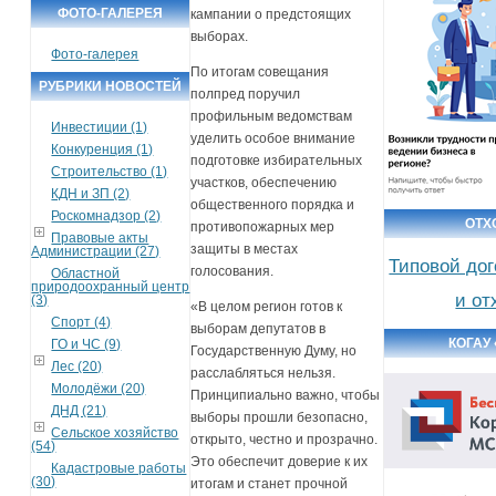
ФОТО-ГАЛЕРЕЯ
кампании о предстоящих
выборах.
Фото-галерея
По итогам совещания
РУБРИКИ НОВОСТЕЙ
полпред поручил
профильным ведомствам
Инвестиции (1)
уделить особое внимание
Конкуренция (1)
подготовке избирательных
Строительство (1)
участков, обеспечению
КДН и ЗП (2)
общественного порядка и
Роскомнадзор (2)
ОТХ
противопожарных мер
Правовые акты
защиты в местах
Администрации (27)
Типовой дог
голосования.
Областной
природоохранный центр
и от
(3)
«В целом регион готов к
Спорт (4)
выборам депутатов в
КОГАУ
ГО и ЧС (9)
Государственную Думу, но
Лес (20)
расслабляться нельзя.
Молодёжи (20)
Принципиально важно, чтобы
ДНД (21)
выборы прошли безопасно,
Сельское хозяйство
открыто, честно и прозрачно.
(54)
Это обеспечит доверие к их
Кадастровые работы
(30)
итогам и станет прочной