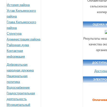
Онлайн-катал
История района
сельскохоз
Устав Кильмезского
коопер
района
Глава Кильмезского
ОЦЕНКА 
района
Структура
Результаты нез
Администрации района
качества ок
Районная дума
органи
Контактная
информация
ДОСТУПН
Добровольная
народная дружина
Доступн
Национальная
ЭЛЕКТРО
политика
Водоснабжение
Градостроительная
деятельность
Муниципальный