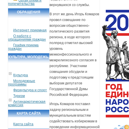
Орган опеки и
попечительства
вернувшихся со службы.
ОБРАЩЕНИЯ
В этот же день Игорь Комаров
ГРАЖДАН
провел совещание по
вопросам общественно-
Интернет приемная
политического развития
О работе с
региона, в ходе которого
обращениями граждан
полпред отметил высокий
График приема
граждан
уровень
межконфессионального и
КУЛЬТУРА, МОЛОДЕЖЬ,
межрелигиозного согласия в
СПОРТ, ТУРИЗМ
республике. Участники
совещания обсудили и
Культура
подготовку к предстоящим
Молодежные
выборам депутатов
программы
Государственной Думы
Физкультура и спорт
Российской Федерации.
Туризм
Антинаркотическая
Игорь Комаров поставил
комиссия
задачу региональным и
КАРТА САЙТА
муниципальным властям
содействовать избиркомам в
Карта сайта
проведении информационной