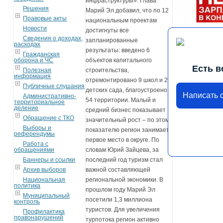
инфраструктуры». Глава
Решения
Марий Эл добавил, что по 12
Правовые акты
национальным проектам
Новости
достигнуты все
Сведения о доходах,
запланированные
расходах
результаты: введено 6
Гражданская
оборона и ЧС
объектов капитального
Есть в
Полезная
строительства,
информация
отремонтировано 9 школ и 2
Публичные слушания
детских сада, благоустроено
Написать 
Административно-
54 территории. Малый и
территориальное
деление
средний бизнес показывает
Обращение с ТКО
значительный рост – по этому
Выборы и
показателю регион занимает
референдумы
первое место в округе. По
Работа с
обращениями
словам Юрий Зайцева, за
Баннеры и ссылки
последний год туризм стал
Архив выборов
важной составляющей
Национальная
региональной экономики. В
политика
прошлом году Марий Эл
Муниципальный
посетили 1,3 миллиона
контроль
туристов. Для увеличения
Профилактика
правонарушений
турпотока регион активно