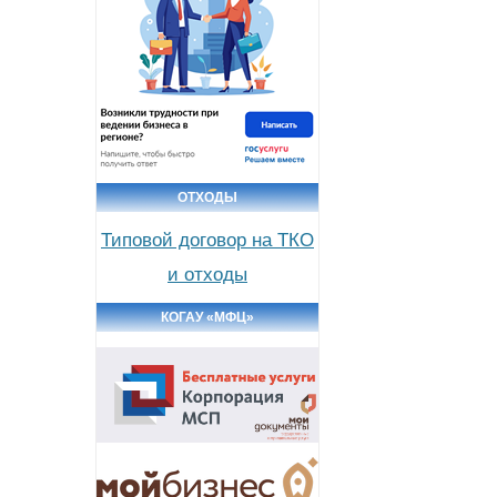
ОТХОДЫ
Типовой договор на ТКО
и отходы
КОГАУ «МФЦ»