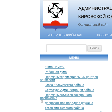
АДМИНИСТРАЦ
КИРОВСКОЙ О
Официальный сайт
ИНТЕРНЕТ-ПРИЁМНАЯ
НОВОСТИ
Найти:
МЕНЮ
Книга Памяти
Районная дума
Перечень территориальных центров
занятости
Глава Кильмезского района
Структура Администрации района
Перечень объектов похоронного
назначения
Добровольная народная дружина
Устав Кильмезского района