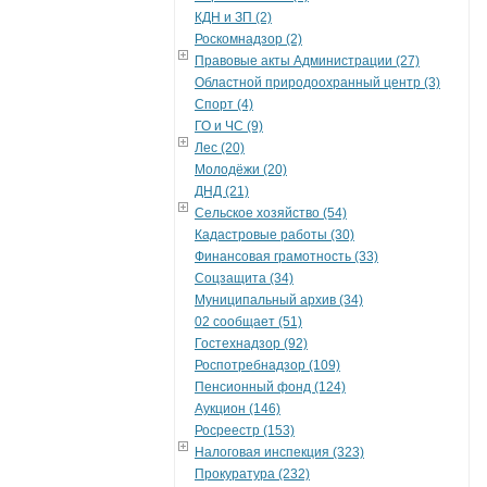
КДН и ЗП (2)
Роскомнадзор (2)
Правовые акты Администрации (27)
Областной природоохранный центр (3)
Спорт (4)
ГО и ЧС (9)
Лес (20)
Молодёжи (20)
ДНД (21)
Сельское хозяйство (54)
Кадастровые работы (30)
Финансовая грамотность (33)
Соцзащита (34)
Муниципальный архив (34)
02 сообщает (51)
Гостехнадзор (92)
Роспотребнадзор (109)
Пенсионный фонд (124)
Аукцион (146)
Росреестр (153)
Налоговая инспекция (323)
Прокуратура (232)