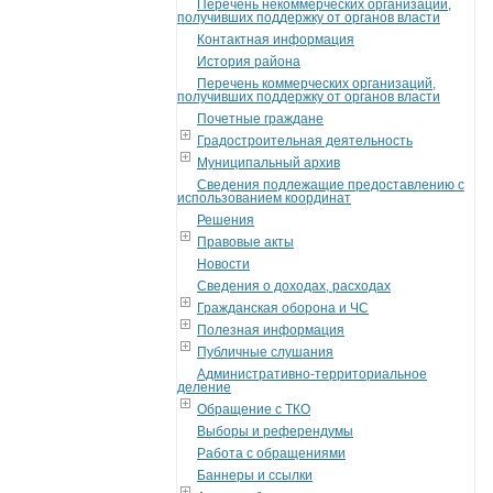
Перечень некоммерческих организаций,
получивших поддержку от органов власти
Контактная информация
История района
Перечень коммерческих организаций,
получивших поддержку от органов власти
Почетные граждане
Градостроительная деятельность
Муниципальный архив
Сведения подлежащие предоставлению с
использованием координат
Решения
Правовые акты
Новости
Сведения о доходах, расходах
Гражданская оборона и ЧС
Полезная информация
Публичные слушания
Административно-территориальное
деление
Обращение с ТКО
Выборы и референдумы
Работа с обращениями
Баннеры и ссылки