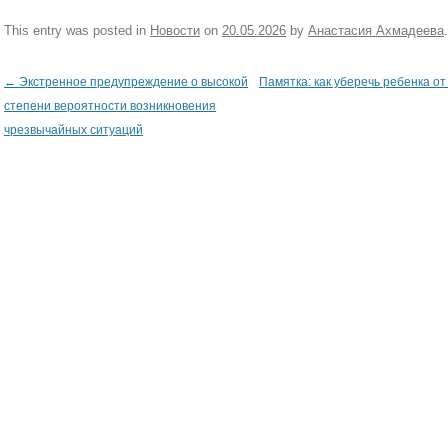
This entry was posted in
Новости
on
20.05.2026
by
Анастасия Ахмадеева
.
←
Экстренное предупреждение о высокой
Памятка: как уберечь ребенка от
Post navigation
степени вероятности возникновения
чрезвычайных ситуаций