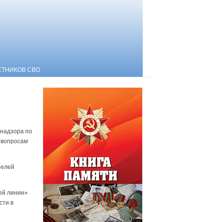
СТНИКОВ СВО
в
бнадзора по
 вопросам
телей
ей линии»
сти в