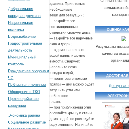
Онлайн-каталог
зданиях. Приготовьте
сельскохозяй
Добровольная
необходимые
кооперат
вещи для эвакуации;
народная дружина
— закройте все
Национальная
вентиляционные
политика
ОЦЕНКА КА
отверстия снаружи дома;
Водоснабжение
— закройте все наружные
Градостроительная
окна и двери;
Результаты незави
— в доме: наполните
деятельность
качества оказа
водой ванны и другие
Муниципальный
организац
емкости. Снаружи:
контроль
наполните бочки
Гражданская оборона и
и ведра водой;
ДОСТУПНАЯ
ЧС
— приготовьте мокрые
тряпки — ими можно будет
Публичные слушания
Доступная 
затушить угли или
Обращение с ТКО
ЭЛЕКТРОЭН
небольшое
Противодействие
пламя;
коррупции
— при приближении огня
обливайте крышу и стены
Экономика района
дома водой, но расходуйте
Социальное развитие
воду экономно. Начинайте