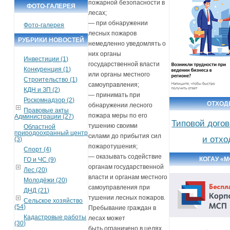
пожарной безопасности в
ФОТО-ГАЛЕРЕЯ
лесах;
— при обнаружении
Фото-галерея
лесных пожаров
РУБРИКИ НОВОСТЕЙ
немедленно уведомлять о
них органы
Инвестиции (1)
государственной власти
Конкуренция (1)
или органы местного
Строительство (1)
самоуправления;
КДН и ЗП (2)
— принимать при
Роскомнадзор (2)
ОТХО
обнаружении лесного
Правовые акты
пожара меры по его
Администрации (27)
Типовой догов
тушению своими
Областной
природоохранный центр
силами до прибытия сил
и отх
(3)
пожаротушения;
Спорт (4)
— оказывать содействие
КОГАУ «
ГО и ЧС (9)
органам государственной
Лес (20)
власти и органам местного
Молодёжи (20)
самоуправления при
ДНД (21)
тушении лесных пожаров.
Сельское хозяйство
(54)
Пребывание граждан в
Кадастровые работы
лесах может
(30)
быть ограничено в целях