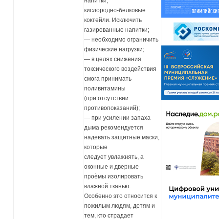
напитки,
кислородно-белковые
коктейли. Исключить
газированные напитки;
— необходимо ограничить
физические нагрузки;
— в целях снижения
токсического воздействия
смога принимать
поливитамины
(при отсутствии
противопоказаний);
— при усилении запаха
дыма рекомендуется
надевать защитные маски,
которые
следует увлажнять, а
оконные и дверные
проѐмы изолировать
влажной тканью.
Особенно это относится к
пожилым людям, детям и
тем, кто страдает