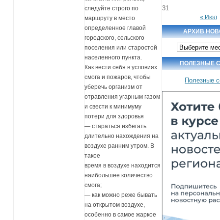
31
следуйте строго по
« Июл
маршруту в место
определенное главой
АРХИВ НОВ
городского, сельского
Архив
поселения или старостой
новостей
населенного пункта.
ПОЛЕЗНЫЕ 
Как вести себя в условиях
смога и пожаров, чтобы
Полезные 
уберечь организм от
отравления угарным газом
и свести к минимуму
потери для здоровья
— стараться избегать
длительно нахождения на
воздухе ранним утром. В
такое
время в воздухе находится
наибольшее количество
смога;
— как можно реже бывать
на открытом воздухе,
особенно в самое жаркое