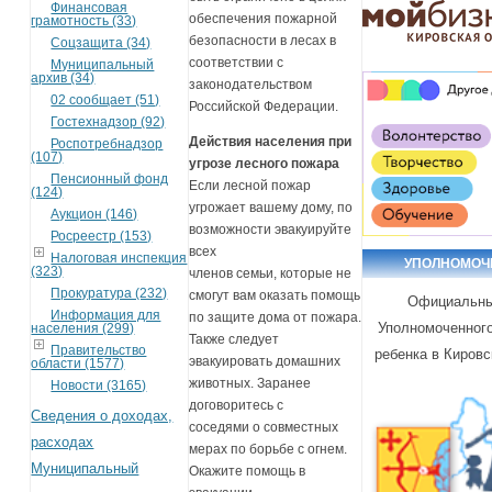
Финансовая
обеспечения пожарной
грамотность (33)
безопасности в лесах в
Соцзащита (34)
соответствии с
Муниципальный
архив (34)
законодательством
02 сообщает (51)
Российской Федерации.
Гостехнадзор (92)
Действия населения при
Роспотребнадзор
(107)
угрозе лесного пожара
Пенсионный фонд
Если лесной пожар
(124)
угрожает вашему дому, по
Аукцион (146)
возможности эвакуируйте
Росреестр (153)
всех
Налоговая инспекция
УПОЛНОМО
(323)
членов семьи, которые не
Прокуратура (232)
смогут вам оказать помощь
Официальны
Информация для
по защите дома от пожара.
Уполномоченного
населения (299)
Также следует
Правительство
ребенка в Кировс
эвакуировать домашних
области (1577)
животных. Заранее
Новости (3165)
договоритесь с
Сведения о доходах,
соседями о совместных
расходах
мерах по борьбе с огнем.
Муниципальный
Окажите помощь в