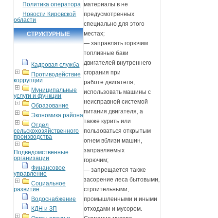
Политика оператора
материалы в не
Новости Кировской
предусмотренных
области
специально для этого
местах;
СТРУКТУРНЫЕ
— заправлять горючим
ПОДРАЗДЕЛЕНИЯ
топливные баки
двигателей внутреннего
Кадровая служба
сгорания при
Противодействие
коррупции
работе двигателя,
Муниципальные
использовать машины с
услуги и функции
неисправной системой
Образование
питания двигателя, а
Экономика района
также курить или
Отдел
сельскохозяйственного
пользоваться открытым
производства
огнем вблизи машин,
заправляемых
Подведомственные
организации
горючим;
Финансовое
— запрещается также
управление
засорение леса бытовыми,
Социальное
развитие
строительными,
Водоснабжение
промышленными и иными
КДН и ЗП
отходами и мусором.