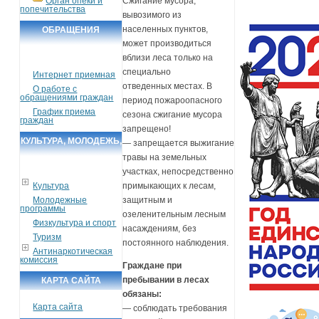
Орган опеки и
Сжигание мусора,
попечительства
вывозимого из
населенных пунктов,
ОБРАЩЕНИЯ
может производиться
ГРАЖДАН
вблизи леса только на
специально
Интернет приемная
отведенных местах. В
О работе с
обращениями граждан
период пожароопасного
График приема
сезона сжигание мусора
граждан
запрещено!
КУЛЬТУРА, МОЛОДЕЖЬ,
— запрещается выжигание
травы на земельных
СПОРТ, ТУРИЗМ
участках, непосредственно
Культура
примыкающих к лесам,
Молодежные
защитным и
программы
озеленительным лесным
Физкультура и спорт
насаждениям, без
Туризм
постоянного наблюдения.
Антинаркотическая
комиссия
Граждане при
пребывании в лесах
КАРТА САЙТА
обязаны:
Карта сайта
— соблюдать требования