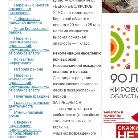
ЦГМС — филиала ФГБУ
Перечень объектов
«ВЕРХНЕ-ВОЛЖСКОЕ
похоронного
назначения
УГМС» на территории
Добровольная
Кировской области в
народная дружина
период c 20 мая по 25 мая
Устав Кильмезского
местами ожидается
района
высокая пожарная
Перечень
некоммерческих
опасность — 4 класс.
организаций,
получивших поддержку
от органов власти
Рекомендации населению
Контактная
при высокой
информация
(чрезвычайной) пожарной
История района
опасности в лесах:
Перечень
Для предотвращения
коммерческих
организаций,
возникновения пожаров в
получивших поддержку
от органов власти
лесах в пожароопасный
Почетные граждане
период
Градостроительная
ЗАПРЕЩАЕТСЯ:
деятельность
— разводить костры в
Муниципальный
любых лесах (как хвойных
архив
так и лиственных), на
Сведения
подлежащие
гарях, на
предоставлению с
использованием
участках поврежденного
координат