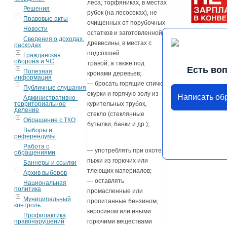
леса, торфяниках, в местах
Решения
рубок (на лесосеках), не
Правовые акты
очищенных от порубочных
Новости
остатков и заготовленной
Сведения о доходах,
древесины, в местах с
расходах
подсохшей
Гражданская
оборона и ЧС
травой, а также под
Есть во
Полезная
кронами деревьев;
информация
— бросать горящие спички,
Публичные слушания
окурки и горячую золу из
Написать о
Административно-
территориальное
курительных трубок,
деление
стекло (стеклянные
Обращение с ТКО
бутылки, банки и др.);
Выборы и
референдумы
Работа с
— употреблять при охоте
обращениями
пыжи из горючих или
Баннеры и ссылки
тлеющих материалов;
Архив выборов
— оставлять
Национальная
политика
промасленные или
Муниципальный
пропитанные бензином,
контроль
керосином или иными
Профилактика
правонарушений
горючими веществами