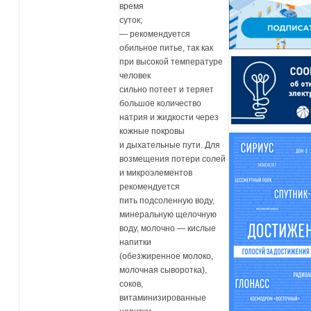
время
суток;
— рекомендуется
обильное питье, так как
при высокой температуре
человек
сильно потеет и теряет
большое количество
натрия и жидкости через
кожные покровы
и дыхательные пути. Для
возмещения потери солей
и микроэлементов
рекомендуется
пить подсоленную воду,
минеральную щелочную
воду, молочно — кислые
напитки
(обезжиренное молоко,
молочная сыворотка),
соков,
витаминизированные