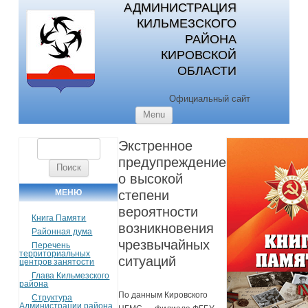
АДМИНИСТРАЦИЯ
КИЛЬМЕЗСКОГО
РАЙОНА
КИРОВСКОЙ
ОБЛАСТИ
Официальный сайт
Skip to content
Menu
Экстренное
Найти:
предупреждение
о высокой
МЕНЮ
степени
вероятности
Книга Памяти
возникновения
Районная дума
чрезвычайных
Перечень
территориальных
ситуаций
центров занятости
Глава Кильмезского
района
По данным Кировского
Структура
Администрации района