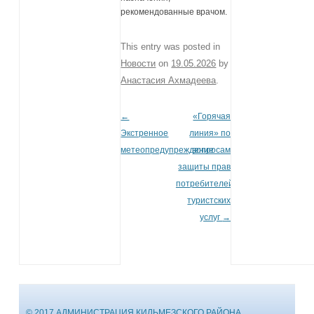
рекомендованные врачом.
This entry was posted in
Новости
on
19.05.2026
by
Анастасия Ахмадеева
.
←
«Горячая
Post navigation
Экстренное
линия» по
метеопредупреждение
вопросам
защиты прав
потребителей
туристских
услуг
→
© 2017 АДМИНИСТРАЦИЯ КИЛЬМЕЗСКОГО РАЙОНА