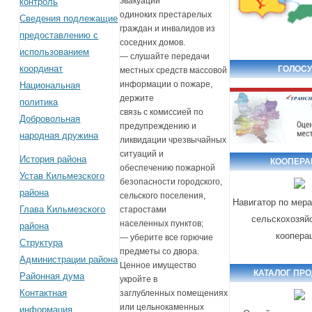
эвакуации
контроль
одиноких престарелых
Сведения подлежащие
граждан и инвалидов из
предоставлению с
соседних домов.
использованием
— слушайте передачи
координат
ГОЛОСУ
местных средств массовой
информации о пожаре,
Национальная
держите
политика
связь с комиссией по
Добровольная
предупреждению и
народная дружина
ликвидации чрезвычайных
ситуаций и
История района
КООПЕРА
обеспечению пожарной
Устав Кильмезского
безопасности городского,
района
сельского поселения,
Навигатор по мер
Глава Кильмезского
старостами
сельскохозяй
населенных пунктов;
района
коопера
— уберите все горючие
Структура
предметы со двора.
Администрации района
Ценное имущество
КАТАЛОГ ПР
Районная дума
укройте в
Контактная
заглубленных помещениях
или цельнокаменных
информация