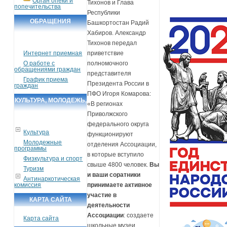
Орган опеки и
Тихонов и Глава
попечительства
Республики
ОБРАЩЕНИЯ
Башкортостан Радий
Хабиров. Александр
ГРАЖДАН
Тихонов передал
Интернет приемная
приветствие
О работе с
полномочного
обращениями граждан
представителя
График приема
Президента России в
граждан
ПФО Игоря Комарова:
КУЛЬТУРА, МОЛОДЕЖЬ,
«В регионах
СПОРТ, ТУРИЗМ
Приволжского
федерального округа
Культура
функционируют
Молодежные
отделения Ассоциации,
программы
в которые вступило
Физкультура и спорт
свыше 4800 человек.
Вы
Туризм
и ваши соратники
Антинаркотическая
комиссия
принимаете активное
участие в
КАРТА САЙТА
деятельности
Ассоциации
: создаете
Карта сайта
школьные музеи,