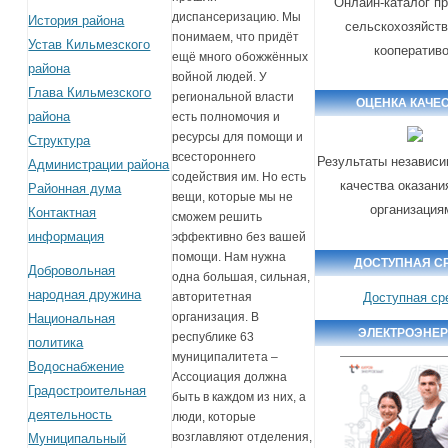
Онлайн-каталог п
диспансеризацию. Мы
История района
сельскохозяйст
понимаем, что придёт
Устав Кильмезского
кооператив
ещё много обожжённых
района
войной людей. У
Глава Кильмезского
региональной власти
ОЦЕНКА КАЧЕ
района
есть полномочия и
ресурсы для помощи и
Структура
всестороннего
Результаты независи
Администрации района
содействия им. Но есть
качества оказани
Районная дума
вещи, которые мы не
организация
Контактная
сможем решить
информация
эффективно без вашей
помощи. Нам нужна
ДОСТУПНАЯ С
Добровольная
одна большая, сильная,
народная дружина
Доступная ср
авторитетная
организация. В
Национальная
ЭЛЕКТРОЭНЕ
республике 63
политика
муниципалитета –
Водоснабжение
Ассоциация должна
Градостроительная
быть в каждом из них, а
деятельность
люди, которые
возглавляют отделения,
Муниципальный