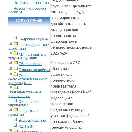
государственной
Политика оператора
службы при Президенте
Новости Кировской
области
РФ. В ходе неё будут
сформированы и
СТРУКТУРНЫЕ
доработаны проекты
ПОДРАЗДЕЛЕНИЯ
Ассоциации для
реализации на
Кадровая служба
федеральном и
Противодействие
региональном уровнях в
коррупции
2026 году.
Муниципальные
услуги и функции
К ветеранам СВО
Образование
обратились
Экономика района
заместитель
Отдел
сельскохозяйственного
полномочного
производства
представителя
Подведомственные
Президента Российской
организации
Федерации в
Финансовое
Приволжском
управление
федеральном округе,
Социальное
развитие
участник федеральной
Водоснабжение
программы «Время
КДН и ЗП
героев» Александр