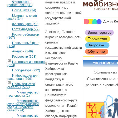
Финансовая
подвигам предков и
грамотность (33)
современников
Соцзащита (34)
является приоритетной
Муниципальный
государственной
архив (34)
задачей».
02 сообщает (51)
Гостехнадзор (92)
Александр Тихонов
Роспотребнадзор
выразил благодарность
(107)
органам
Пенсионный фонд
(124)
государственной власти
Аукцион (146)
и лично Главе
Росреестр (153)
Республики
Налоговая инспекция
УПОЛНОМОЧЕ
Башкортостан Радию
(323)
Хабирову за
Прокуратура (232)
Официальный 
всестороннюю
Информация для
Уполномоченного п
населения (299)
поддержку в
Правительство
организации этого
ребенка в Кировско
области (1577)
значимого для
Министерство
Приволжского
транспорта (1)
федерального округа
Министерство
охраны окружающей
мероприятия. Радий
среды Кировской
области (4)
Хабиров, в свою
Министерство
очередь, подчеркнул