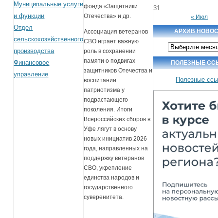
Муниципальные услуги
фонда «Защитники
31
и функции
Отечества» и др.
« Июл
Отдел
АРХИВ НОВО
Ассоциация ветеранов
сельскохозяйственного
СВО играет важную
Архив
производства
новостей
роль в сохранении
памяти о подвигах
Финансовое
ПОЛЕЗНЫЕ СС
защитников Отечества и
управление
Полезные ссы
воспитании
патриотизма у
подрастающего
поколения. Итоги
Всероссийских сборов в
Уфе лягут в основу
новых инициатив 2026
года, направленных на
поддержку ветеранов
СВО, укрепление
единства народов и
государственного
суверенитета.