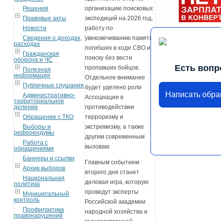
Решения
организацию поисковых
Правовые акты
экспедиций на 2026 год,
Новости
работу по
Сведения о доходах,
увековечиванию памяти
расходах
погибших в ходе СВО и
Гражданская
поиску без вести
оборона и ЧС
Есть вопр
пропавших бойцов.
Полезная
информация
Отдельное внимание
Публичные слушания
будет уделено роли
Написать обр
Административно-
Ассоциации в
территориальное
деление
противодействии
Обращение с ТКО
терроризму и
Выборы и
экстремизму, а также
референдумы
другим современным
Работа с
вызовам.
обращениями
Баннеры и ссылки
Главным событием
Архив выборов
второго дня станет
Национальная
деловая игра, которую
политика
проведут эксперты
Муниципальный
контроль
Российской академии
Профилактика
народной хозяйства и
правонарушений