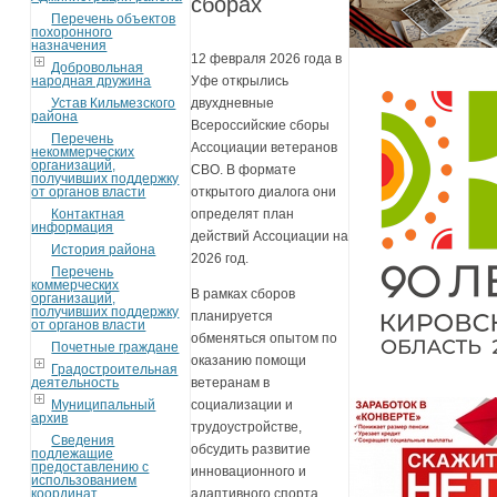
сборах
Перечень объектов
похоронного
назначения
12 февраля 2026 года в
Добровольная
народная дружина
Уфе открылись
Устав Кильмезского
двухдневные
района
Всероссийские сборы
Перечень
Ассоциации ветеранов
некоммерческих
организаций,
СВО. В формате
получивших поддержку
от органов власти
открытого диалога они
Контактная
определят план
информация
действий Ассоциации на
История района
2026 год.
Перечень
коммерческих
В рамках сборов
организаций,
получивших поддержку
планируется
от органов власти
обменяться опытом по
Почетные граждане
оказанию помощи
Градостроительная
деятельность
ветеранам в
Муниципальный
социализации и
архив
трудоустройстве,
Сведения
обсудить развитие
подлежащие
предоставлению с
инновационного и
использованием
координат
адаптивного спорта,