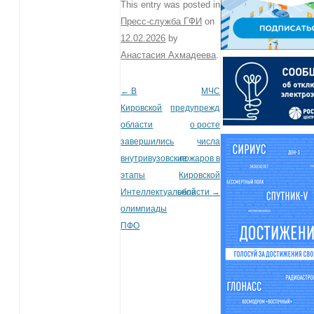
This entry was posted in
Пресс-служба ГФИ
on
12.02.2026
by
Анастасия Ахмадеева
.
←
В
МЧС
Post navigation
Кировской
предупреждает
области
о росте
завершились
числа
внутривузовские
пожаров в
этапы
Кировской
Интеллектуальной
области
→
олимпиады
ПФО