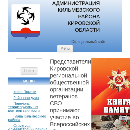
АДМИНИСТРАЦИЯ
КИЛЬМЕЗСКОГО
РАЙОНА
КИРОВСКОЙ
ОБЛАСТИ
Официальный сайт
Skip to content
Menu
Представители
Найти:
Кировской
региональной
МЕНЮ
общественной
организации
Книга Памяти
ветеранов
Районная дума
СВО
Перечень
территориальных
принимают
центров занятости
участие во
Глава Кильмезского
района
Всероссийских
Структура
Администрации района