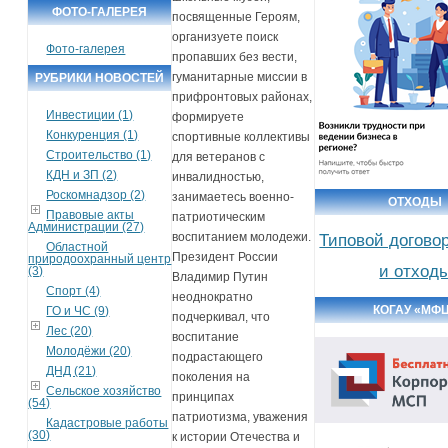
ФОТО-ГАЛЕРЕЯ
посвященные Героям,
организуете поиск
Фото-галерея
пропавших без вести,
гуманитарные миссии в
РУБРИКИ НОВОСТЕЙ
прифронтовых районах,
Инвестиции (1)
формируете
Конкуренция (1)
спортивные коллективы
Строительство (1)
для ветеранов с
КДН и ЗП (2)
инвалидностью,
Роскомнадзор (2)
занимаетесь военно-
ОТХОДЫ
Правовые акты
патриотическим
Администрации (27)
воспитанием молодежи.
Типовой догово
Областной
Президент России
природоохранный центр
и отход
(3)
Владимир Путин
Спорт (4)
неоднократно
КОГАУ «МФ
ГО и ЧС (9)
подчеркивал, что
Лес (20)
воспитание
Молодёжи (20)
подрастающего
ДНД (21)
поколения на
Сельское хозяйство
принципах
(54)
патриотизма, уважения
Кадастровые работы
(30)
к истории Отечества и