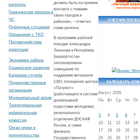
должны быть на прямом
контроль
контакте с главами
Гражданская оборона и
своих городов и
ЧС
СЧЕТЧИК ПОСЕ
районов», – отметил
Публичные слушания
глава региона.
Обращение с ТКО
В программе рабочей
Противодействие
поездки Александра
коррупции
Тихонова в Республику
Башкортостан
Экономика района
запланированы
Социальное развитие
совещание по
Кадровая служба
поддержке ветеранов
СВО, посещение центра
КАЛЕНДАРЬ НО
Подведомственные
«Патриот»
организации
Август 2026
(работающего в системе
Муниципальный архив
Пн
Вт
Ср
Чт
Пт
допризывной
Территориальная
подготовки молодежи),
избирательная
регионального
3
4
5
6
7
отделения ДОСААФ
комиссия
10
11
12
13
14
России, а также
Орган опеки и
17
18
19
20
21
филиала
попечительства
24
25
26
27
28
Государственного