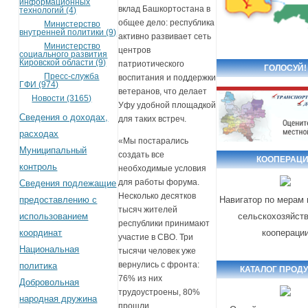
информационных
вклад Башкортостана в
технологий (4)
общее дело: республика
Министерство
внутренней политики (9)
активно развивает сеть
Министерство
центров
социального развития
Кировской области (9)
патриотического
ГОЛОСУЙ!
Пресс-служба
воспитания и поддержки
ГФИ (974)
ветеранов, что делает
Новости (3165)
Уфу удобной площадкой
Сведения о доходах,
для таких встреч.
расходах
«Мы постарались
Муниципальный
создать все
КООПЕРАЦ
контроль
необходимые условия
для работы форума.
Сведения подлежащие
Несколько десятков
предоставлению с
Навигатор по мерам
тысяч жителей
использованием
сельскохозяйст
республики принимают
координат
коопераци
участие в СВО. Три
Национальная
тысячи человек уже
вернулись с фронта:
политика
КАТАЛОГ ПРОД
76% из них
Добровольная
трудоустроены, 80%
народная дружина
прошли