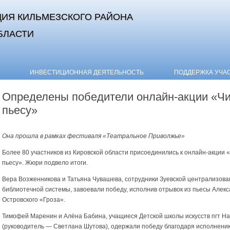
ИЯ КИЛЬМЕЗСКОГО РАЙОНА
БЛАСТИ
Skip to content
ИНВЕСТИЦИОННАЯ ДЕЯТЕЛЬНОСТЬ
ПОДДЕРЖКА УЧА
Определены победители онлайн-акции «Ч
пьесу»
Она прошла в рамках фестиваля «Театральное Приволжье»
Более 80 участников из Кировской области присоединились к онлайн-акции 
пьесу». Жюри подвело итоги.
Вера Возженникова и Татьяна Чувашева, сотрудники Зуевской централизов
библиотечной системы, завоевали победу, исполнив отрывок из пьесы Алек
Островского «Гроза».
Тимофей Маренин и Алёна Бабина, учащиеся Детской школы искусств пгт На
(руководитель — Светлана Шутова), одержали победу благодаря исполнени