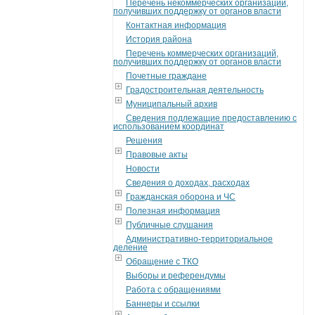
Перечень некоммерческих организаций,
получивших поддержку от органов власти
Контактная информация
История района
Перечень коммерческих организаций,
получивших поддержку от органов власти
Почетные граждане
Градостроительная деятельность
Муниципальный архив
Сведения подлежащие предоставлению с
использованием координат
Решения
Правовые акты
Новости
Сведения о доходах, расходах
Гражданская оборона и ЧС
Полезная информация
Публичные слушания
Административно-территориальное
деление
Обращение с ТКО
Выборы и референдумы
Работа с обращениями
Баннеры и ссылки