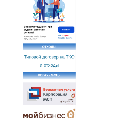
ОТХОДЫ
Типовой договор на ТКО
и отходы
КОГАУ «МФЦ»