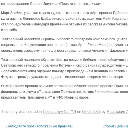
из произведения Сергея Ишутина «Приключения кота Кузи».
Марк Злобин, участник кружка художественного слова «Арт-проект» Районно
культуры пгт. Ленинское Шабалинского района (руководитель Майя Каргапол
стал победителем благодаря прочтению отрывка из рассказа Антона Чехова
и тонкий».
Театральный коллектив «Браво» Кировского городского комплексного центра
социального обслуживания населения (режиссёр — Елена Моор) получил в
оценку жюри: успех ему принесла постановка по пьесе Авксентия Цагарели 
Театральный коллектив «Кураж» Центра досуга и библиотечного обслужива
Светловского сельского поселения Котельничского района (руководитель – 
Лопачева-Чистякова) одержал победу с произведением Леонида Филатова «
Федота-стрельца, удалого молодца» – исполнение покорило членов жюри.
Онлайн-акция прошла в рамках реализации общественного проекта Приволж
федерального округа «Театральное Приволжье», который инициировал пол
представитель Президента РФ в ПФО Игорь Комаров.
This entry was posted in
Пресс-служба ГФИ
on
06.03.2026
by
Анастасия 
←
Соблюдайте противопожарные правила!
Строить дом б
Post navigation