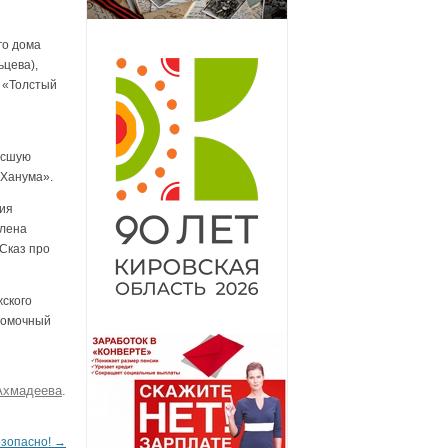
го дома
ьцева),
 «Толстый
ысшую
«Ханума».
ния
Елена
Сказ про
ского
номочный
Ахмадеева
.
езопасно!
→