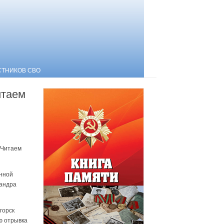
СТНИКОВ СВО
итаем
«Читаем
анной
сандра
горск
ю отрывка