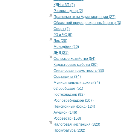
КДН и ЗП (2)
Роскомнадзор (2)
Правовые акты Администрации (27)
Областной природоохранный центр (3)
Спорт (4)
ГО и ЧС (9)
Лес (20)
Молодёжи (20)
ДНД (21)
Сельское хозяйство (54)
Кадастровые работы (30)
Финансовая грамотность (33)
Соцзащита (34)
Муниципальный архив (34)
02 сообщает (51)
Гостехнадзор (92)
Роспотребнадзор (107)
Пенсионный фонд (124)
Аукцион (146)
Росреестр (153)
Налоговая инспекция (323)
Прокуратура (232)