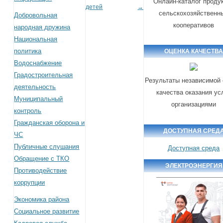
Онлайн-каталог проду
детей
→
сельскохозяйственн
Добровольная
кооперативов
народная дружина
Национальная
политика
ОЦЕНКА КАЧЕСТВ
Водоснабжение
Градостроительная
Результаты независимой 
деятельность
качества оказания ус
Муниципальный
организациями
контроль
Гражданская оборона и
ДОСТУПНАЯ СРЕД
ЧС
Публичные слушания
Доступная среда
Обращение с ТКО
ЭЛЕКТРОЭНЕРГИЯ
Противодействие
коррупции
Экономика района
Социальное развитие