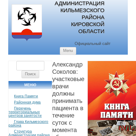
АДМИНИСТРАЦИЯ
КИЛЬМЕЗСКОГО
РАЙОНА
КИРОВСКОЙ
ОБЛАСТИ
Официальный сайт
Skip to content
Menu
Александр
Найти:
Соколов:
участковые
МЕНЮ
врачи
должны
Книга Памяти
принимать
Районная дума
пациента в
Перечень
территориальных
течение
центров занятости
суток с
Глава Кильмезского
района
момента
Структура
Администрации района