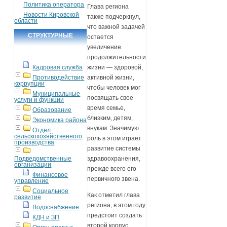
Политика оператора
Глава региона
Новости Кировской
также подчеркнул,
области
что важной задачей
СТРУКТУРНЫЕ
остается
увеличение
ПОДРАЗДЕЛЕНИЯ
продолжительности
Кадровая служба
жизни — здоровой,
Противодействие
активной жизни,
коррупции
чтобы человек мог
Муниципальные
посвящать свое
услуги и функции
время семье,
Образование
близким, детям,
Экономика района
внукам. Значимую
Отдел
сельскохозяйственного
роль в этом играет
производства
развитие системы
Подведомственные
здравоохранения,
организации
прежде всего его
Финансовое
первичного звена.
управление
Социальное
Как отметил глава
развитие
региона, в этом году
Водоснабжение
предстоит создать
КДН и ЗП
второй корпус