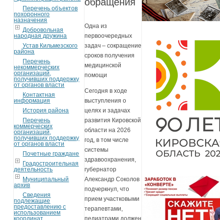
обращения
Перечень объектов
похоронного
назначения
Одна из
Добровольная
народная дружина
первоочередных
Устав Кильмезского
задач – сокращение
района
сроков получения
Перечень
медицинской
некоммерческих
организаций,
помощи
получивших поддержку
от органов власти
Сегодня в ходе
Контактная
информация
выступления о
История района
целях и задачах
Перечень
развития Кировской
коммерческих
области на 2026
организаций,
получивших поддержку
год, в том числе
от органов власти
системы
Почетные граждане
здравоохранения,
Градостроительная
деятельность
губернатор
Муниципальный
Александр Соколов
архив
подчеркнул, что
Сведения
прием участковыми
подлежащие
предоставлению с
терапевтами,
использованием
координат
педиатрами должен