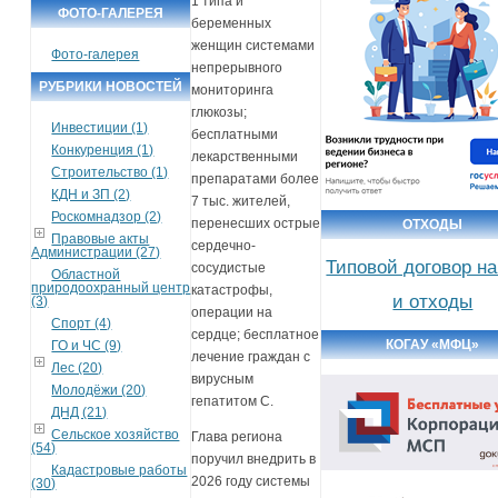
1 типа и
ФОТО-ГАЛЕРЕЯ
беременных
женщин системами
Фото-галерея
непрерывного
РУБРИКИ НОВОСТЕЙ
мониторинга
глюкозы;
Инвестиции (1)
бесплатными
Конкуренция (1)
лекарственными
Строительство (1)
препаратами более
КДН и ЗП (2)
7 тыс. жителей,
Роскомнадзор (2)
перенесших острые
ОТХОДЫ
Правовые акты
сердечно-
Администрации (27)
Типовой договор н
сосудистые
Областной
природоохранный центр
катастрофы,
и отходы
(3)
операции на
Спорт (4)
сердце; бесплатное
КОГАУ «МФЦ»
ГО и ЧС (9)
лечение граждан с
Лес (20)
вирусным
Молодёжи (20)
гепатитом С.
ДНД (21)
Сельское хозяйство
Глава региона
(54)
поручил внедрить в
Кадастровые работы
2026 году системы
(30)