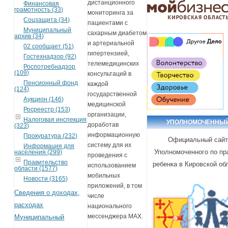
дистанционного
Финансовая
грамотность (33)
мониторинга за
Соцзащита (34)
пациентами с
Муниципальный
сахарным диабетом
архив (34)
и артериальной
02 сообщает (51)
гипертензией,
Гостехнадзор (92)
телемедицинских
Роспотребнадзор
(109)
консультаций в
Пенсионный фонд
каждой
(124)
государственной
Аукцион (146)
медицинской
Росреестр (153)
организации,
Налоговая инспекция
УПОЛНОМОЧЕННЫ
доработав
(323)
информационную
Прокуратура (232)
Официальный сай
систему для их
Информация для
Уполномоченного по пр
населения (299)
проведения с
Правительство
ребенка в Кировской об
использованием
области (1577)
мобильных
Новости (3165)
приложений, в том
Сведения о доходах,
числе
расходах
национального
мессенджера MAX.
Муниципальный