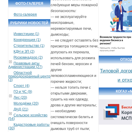
ФОТО-ГАЛЕРЕЯ
следующие меры пожарной
безопасности:
Фото-галерея
— не эксплуатируйте
неисправные,
РУБРИКИ НОВОСТЕЙ
неремонтируемые печи,
Инвестиции (1)
дымоходы;
Конкуренция (1)
— не следует оставлять без
Строительство (1)
присмотра топящиеся печи,
КДН и ЗП (2)
допускать их перекала,
Роскомнадзор (2)
использовать для розжига
ОТХО
Правовые акты
печей бензин, керосин и
Администрации (27)
другие
Типовой дого
Областной
легковоспламеняющиеся и
природоохранный центр
и отх
(3)
горючие жидкости;
Спорт (4)
— нельзя топить печи с
КОГАУ «
ГО и ЧС (9)
открытыми дверками,
Лес (20)
сушить на них одежду,
Молодёжи (20)
дрова и другие материалы;
ДНД (21)
— необходимо
Сельское хозяйство
систематически белить и
(54)
очищать поверхности
Кадастровые работы
(30)
дымовых труб от пыли;