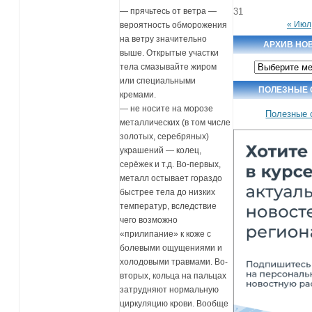
31
— прячьтесь от ветра —
« Июл
вероятность обморожения
на ветру значительно
АРХИВ НО
выше. Открытые участки
Архив
тела смазывайте жиром
новостей
или специальными
ПОЛЕЗНЫЕ
кремами.
— не носите на морозе
Полезные 
металлических (в том числе
золотых, серебряных)
украшений — колец,
серёжек и т.д. Во-первых,
металл остывает гораздо
быстрее тела до низких
температур, вследствие
чего возможно
«прилипание» к коже с
болевыми ощущениями и
холодовыми травмами. Во-
вторых, кольца на пальцах
затрудняют нормальную
циркуляцию крови. Вообще