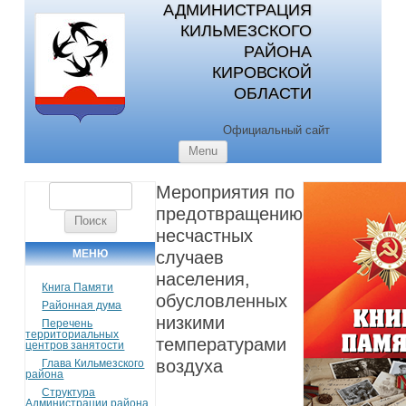
АДМИНИСТРАЦИЯ
КИЛЬМЕЗСКОГО
РАЙОНА
КИРОВСКОЙ
ОБЛАСТИ
Официальный сайт
Skip to content
Menu
Мероприятия по
Найти:
предотвращению
несчастных
МЕНЮ
случаев
населения,
Книга Памяти
обусловленных
Районная дума
низкими
Перечень
территориальных
температурами
центров занятости
воздуха
Глава Кильмезского
района
Структура
Администрации района