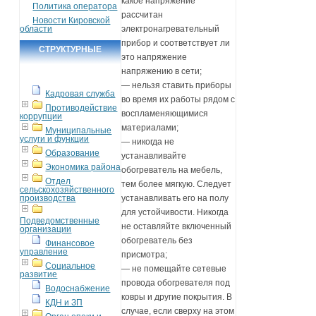
какое напряжение
Политика оператора
рассчитан
Новости Кировской
области
электронагревательный
прибор и соответствует ли
СТРУКТУРНЫЕ
это напряжение
ПОДРАЗДЕЛЕНИЯ
напряжению в сети;
— нельзя ставить приборы
Кадровая служба
во время их работы рядом с
Противодействие
воспламеняющимися
коррупции
материалами;
Муниципальные
услуги и функции
— никогда не
Образование
устанавливайте
Экономика района
обогреватель на мебель,
Отдел
тем более мягкую. Следует
сельскохозяйственного
производства
устанавливать его на полу
для устойчивости. Никогда
Подведомственные
не оставляйте включенный
организации
обогреватель без
Финансовое
управление
присмотра;
Социальное
— не помещайте сетевые
развитие
провода обогревателя под
Водоснабжение
ковры и другие покрытия. В
КДН и ЗП
случае, если сверху на этом