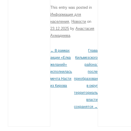
This entry was posted in
Информация для
населения
,
Новости
on
23.12.2025
by
Анастасия
Ахмадеева
.
←
В рамках
Глава
Post navigation
акции «Елка
Кильмезского
желаний»
района:
исполнилась
после
мечта Насти
преобразования
из Кирова
в округ
территориальные
власти
сохранятся
→