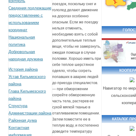
контроль
поездок, поскольку снег и
Сведения подлежащие
гололед делают движение
предоставлению с
на дорогах особенно
опасным. Если же поездку
использованием
нельзя отменить,
координат
ГОЛОС
необходимо взять с собой
Национальная
дополнительные теплые
политика
вещи, чтобы не замерзнуть,
Добровольная
ожидая помощи в случае
поломки. Хорошо иметь при
народная дружина
себе теплое шерстяное
История района
КООПЕР
одеяло, чтобы согреть
Устав Кильмезского
попавших в аварию людей
до приезда специалистов.
района
Навигатор по ме
— при обморожении
Глава Кильмезского
согрейте обмороженную
сельскохозя
района
часть тела, растерев ее
коопер
Структура
сухой мягкой тканью в
Администрации района
отапливаемом помещении.
КАТАЛОГ ПР
Затем поместите ее в
Районная дума
теплую воду, и постепенно
Контактная
доведите температуру
информация