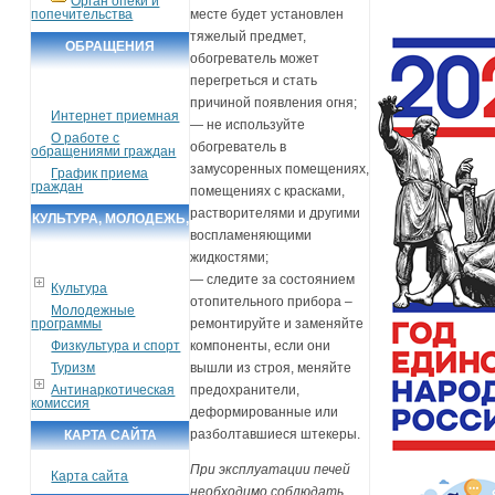
Орган опеки и
попечительства
месте будет установлен
тяжелый предмет,
ОБРАЩЕНИЯ
обогреватель может
ГРАЖДАН
перегреться и стать
причиной появления огня;
Интернет приемная
— не используйте
О работе с
обогреватель в
обращениями граждан
замусоренных помещениях,
График приема
граждан
помещениях с красками,
растворителями и другими
КУЛЬТУРА, МОЛОДЕЖЬ,
воспламеняющими
СПОРТ, ТУРИЗМ
жидкостями;
— следите за состоянием
Культура
отопительного прибора –
Молодежные
программы
ремонтируйте и заменяйте
Физкультура и спорт
компоненты, если они
Туризм
вышли из строя, меняйте
Антинаркотическая
предохранители,
комиссия
деформированные или
разболтавшиеся штекеры.
КАРТА САЙТА
При эксплуатации печей
Карта сайта
необходимо соблюдать