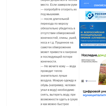
скорее добраться в теплое
место. Если замерзли руки
— попробуйте отогреть их
под мышками.
— после длительной
перехода по морозу
обязательно убедитесь в
отсутствии обморожений
конечностей, спины, ушей,
носа и т.д. Пущенное на
самотек обморожение
может привести к гангрене
и последующей потере
конечности.
— Не мочите кожу — вода
проводит тепло
значительно лучше
воздуха. Мокрую одежду и
обувь (например, человек
упал в воду) необходимо
снять, вытереть воду, при
возможности одеть в сухую
и как можно быстрее