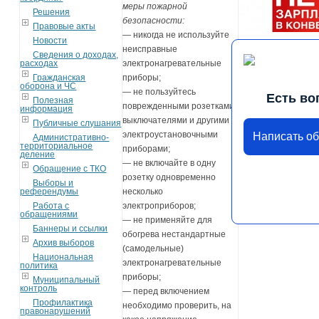
меры пожарной
Решения
безопасности:
Правовые акты
— никогда не используйте
Новости
неисправные
Сведения о доходах,
расходах
электронагревательные
Гражданская
приборы;
оборона и ЧС
— не пользуйтесь
Есть во
Полезная
поврежденными розетками,
информация
выключателями и другими
Публичные слушания
электроустановочными
Написать о
Административно-
территориальное
приборами;
деление
— не включайте в одну
Обращение с ТКО
розетку одновременно
Выборы и
референдумы
несколько
Работа с
электроприборов;
обращениями
— не применяйте для
Баннеры и ссылки
обогрева нестандартные
Архив выборов
(самодельные)
Национальная
электронагревательные
политика
приборы;
Муниципальный
контроль
— перед включением
Профилактика
необходимо проверить, на
правонарушений