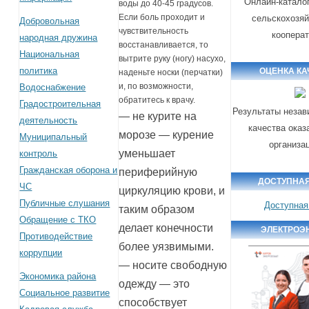
Онлайн-катало
воды до 40-45 градусов.
Если боль проходит и
сельскохозя
Добровольная
чувствительность
коопера
народная дружина
восстанавливается, то
Национальная
вытрите руку (ногу) насухо,
политика
ОЦЕНКА КА
наденьте носки (перчатки)
и, по возможности,
Водоснабжение
обратитесь к врачу.
Градостроительная
Результаты незав
— не курите на
деятельность
качества оказ
морозе — курение
Муниципальный
организа
уменьшает
контроль
Гражданская оборона и
периферийную
ДОСТУПНАЯ
ЧС
циркуляцию крови, и
Публичные слушания
Доступная
таким образом
Обращение с ТКО
делает конечности
ЭЛЕКТРОЭ
Противодействие
более уязвимыми.
коррупции
— носите свободную
Экономика района
одежду — это
Социальное развитие
способствует