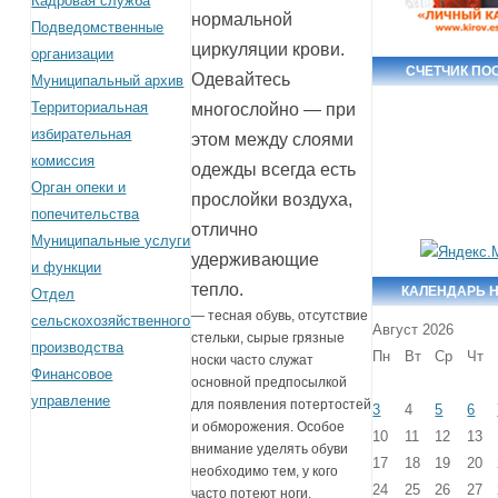
Кадровая служба
нормальной
Подведомственные
циркуляции крови.
организации
СЧЕТЧИК ПО
Одевайтесь
Муниципальный архив
Территориальная
многослойно — при
избирательная
этом между слоями
комиссия
одежды всегда есть
Орган опеки и
прослойки воздуха,
попечительства
отлично
Муниципальные услуги
удерживающие
и функции
тепло.
КАЛЕНДАРЬ 
Отдел
— тесная обувь, отсутствие
сельскохозяйственного
Август 2026
стельки, сырые грязные
производства
Пн
Вт
Ср
Чт
носки часто служат
Финансовое
основной предпосылкой
управление
для появления потертостей
3
4
5
6
и обморожения. Особое
10
11
12
13
внимание уделять обуви
17
18
19
20
необходимо тем, у кого
24
25
26
27
часто потеют ноги.