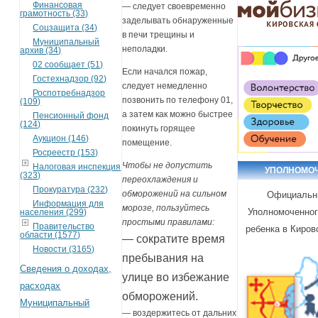
Финансовая
— следует своевременно
грамотность (33)
заделывать обнаруженные
Соцзащита (34)
в печи трещины и
Муниципальный
неполадки.
архив (34)
02 сообщает (51)
Если начался пожар,
Гостехнадзор (92)
следует немедленно
Роспотребнадзор
позвонить по телефону 01,
(109)
а затем как можно быстрее
Пенсионный фонд
(124)
покинуть горящее
Аукцион (146)
помещение.
Росреестр (153)
Чтобы не допустить
Налоговая инспекция
УПОЛНОМО
(323)
переохлаждения и
Прокуратура (232)
обморожений на сильном
Официальн
Информация для
морозе, пользуйтесь
Уполномоченног
населения (299)
простыми правилами:
Правительство
ребенка в Киров
области (1577)
— сократите время
Новости (3165)
пребывания на
Сведения о доходах,
улице во избежание
расходах
обморожений.
Муниципальный
— воздержитесь от дальних