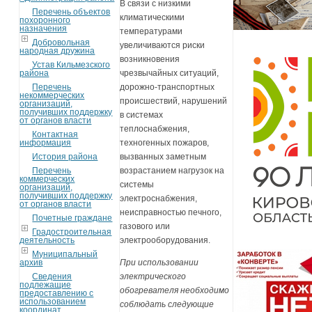
В связи с низкими
Перечень объектов
климатическими
похоронного
назначения
температурами
Добровольная
увеличиваются риски
народная дружина
возникновения
Устав Кильмезского
района
чрезвычайных ситуаций,
Перечень
дорожно-транспортных
некоммерческих
происшествий, нарушений
организаций,
получивших поддержку
в системах
от органов власти
теплоснабжения,
Контактная
информация
техногенных пожаров,
История района
вызванных заметным
Перечень
возрастанием нагрузок на
коммерческих
системы
организаций,
получивших поддержку
электроснабжения,
от органов власти
неисправностью печного,
Почетные граждане
газового или
Градостроительная
деятельность
электрооборудования.
Муниципальный
архив
При использовании
Сведения
электрического
подлежащие
обогревателя необходимо
предоставлению с
использованием
соблюдать следующие
координат