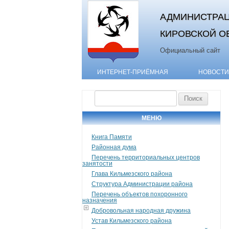
АДМИНИСТРАЦ
КИРОВСКОЙ О
Официальный сайт
ИНТЕРНЕТ-ПРИЁМНАЯ
НОВОСТИ
Найти:
МЕНЮ
Книга Памяти
Районная дума
Перечень территориальных центров
занятости
Глава Кильмезского района
Структура Администрации района
Перечень объектов похоронного
назначения
Добровольная народная дружина
Устав Кильмезского района