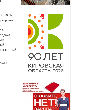
и
4.2019 №
аркировке
и
щая
 задача
м и
ный
ых «Честный
длежат