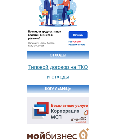
ОТХОДЫ
Типовой договор на ТКО
и отходы
КОГАУ «МФЦ»