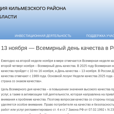
ИЯ КИЛЬМЕЗСКОГО РАЙОНА
БЛАСТИ
Skip to content
ИНВЕСТИЦИОННАЯ ДЕЯТЕЛЬНОСТЬ
ПОДДЕРЖКА УЧА
13 ноября — Всемирный день качества в Р
Ежегодно на второй неделе ноября в мире отмечается Всемирная неделя кач
второй четверг ноября – Всемирный день качества. В 2025 году Всемирная 
качества пройдет с 10 по 16 ноября, а День качества – 13 ноября. В России 
качества отмечают с 1989 года. Основной лозунг Недели качества 2025 года 
страна со знаком качества».
Цель Всемирного дня качества – в повышении значения высокого качества п
услуг, а также в активизации той деятельности, которая направлена на прив
внимания к проблеме качества. Поэтому вопросам качества со стороны госу
уделяется особое внимание. Право потребителя на качество и безопасность
работ или услуг регламентировано ст. 4 и ст.7 Закона РФ от 07.02.1992 г. N 2