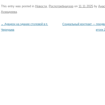
This entry was posted in
Новости
,
Роспотребнадзор
on
11.11.2025
by
Анас
Ахмадеева
.
←
Аукцион на здание столовой в п.
Социальный контракт — предв
Post navigation
Чернушка
итоги 