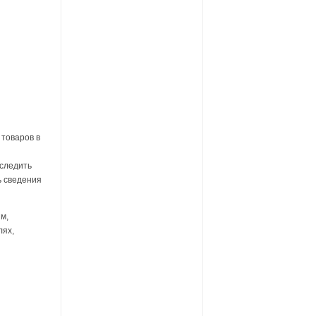
товаров в
тследить
ь сведения
м,
лях,