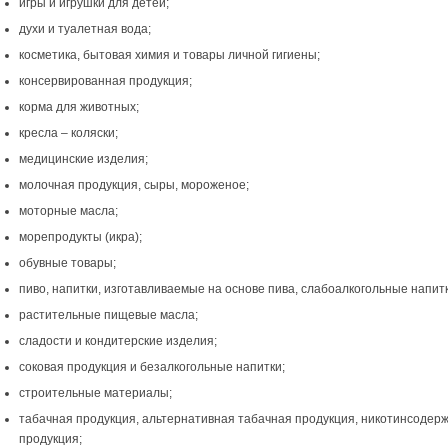
игры и игрушки для детей;
духи и туалетная вода;
косметика, бытовая химия и товары личной гигиены;
консервированная продукция;
корма для животных;
кресла – коляски;
медицинские изделия;
молочная продукция, сыры, мороженое;
моторные масла;
морепродукты (икра);
обувные товары;
пиво, напитки, изготавливаемые на основе пива, слабоалкогольные напитк
растительные пищевые масла;
сладости и кондитерские изделия;
соковая продукция и безалкогольные напитки;
строительные материалы;
табачная продукция, альтернативная табачная продукция, никотинсодер
продукция;