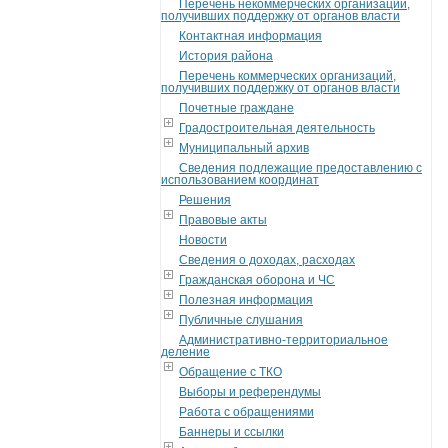
Перечень некоммерческих организаций,
получивших поддержку от органов власти
Контактная информация
История района
Перечень коммерческих организаций,
получивших поддержку от органов власти
Почетные граждане
Градостроительная деятельность
Муниципальный архив
Сведения подлежащие предоставлению с
использованием координат
Решения
Правовые акты
Новости
Сведения о доходах, расходах
Гражданская оборона и ЧС
Полезная информация
Публичные слушания
Административно-территориальное
деление
Обращение с ТКО
Выборы и референдумы
Работа с обращениями
Баннеры и ссылки