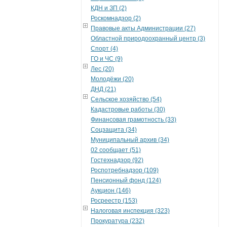
КДН и ЗП (2)
Роскомнадзор (2)
Правовые акты Администрации (27)
Областной природоохранный центр (3)
Спорт (4)
ГО и ЧС (9)
Лес (20)
Молодёжи (20)
ДНД (21)
Сельское хозяйство (54)
Кадастровые работы (30)
Финансовая грамотность (33)
Соцзащита (34)
Муниципальный архив (34)
02 сообщает (51)
Гостехнадзор (92)
Роспотребнадзор (109)
Пенсионный фонд (124)
Аукцион (146)
Росреестр (153)
Налоговая инспекция (323)
Прокуратура (232)