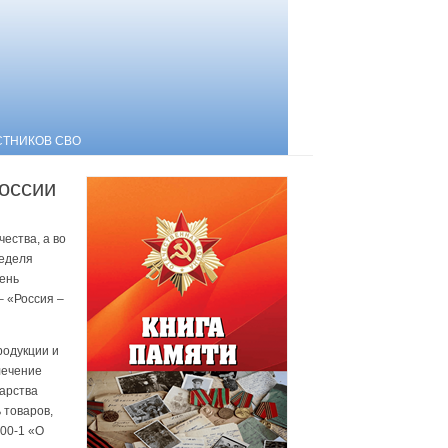
СТНИКОВ СВО
оссии
ества, а во
неделя
День
– «Россия –
родукции и
лечение
дарства
 товаров,
300-1 «О