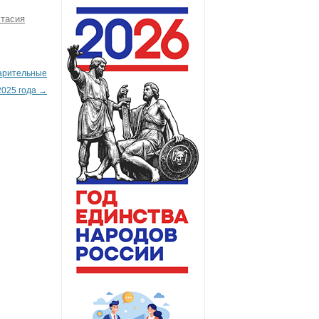
тасия
арительные
2025 года
→