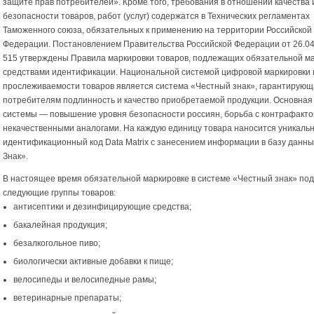
защите прав потребителей». Кроме того, требования в отношении качества 
безопасности товаров, работ (услуг) содержатся в Технических регламентах
Таможенного союза, обязательных к применению на территории Российской
Федерации. Постановлением Правительства Российской Федерации от 26.0
515 утверждены Правила маркировки товаров, подлежащих обязательной м
средствами идентификации. Национальной системой цифровой маркировки 
прослеживаемости товаров является система «Честный знак», гарантирую
потребителям подлинность и качество приобретаемой продукции. Основная
системы — повышение уровня безопасности россиян, борьба с контрафакто
некачественными аналогами. На каждую единицу товара наносится уникаль
идентификационный код Data Matrix с занесением информации в базу данн
Знак».
В настоящее время обязательной маркировке в системе «Честный знак» по
следующие группы товаров:
антисептики и дезинфицирующие средства;
бакалейная продукция;
безалкогольное пиво;
биологически активные добавки к пище;
велосипеды и велосипедные рамы;
ветеринарные препараты;