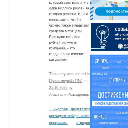
который ввел выплату в
один миллион рублей за
каждого ребенка. И нам
очень важно, чтобы
бизнес также вкладывал
средства в эти цели.
Еще один миллион
рублей, но уже от
компаний, – это
кардинально изменит
ситуацию».
This entry was posted in
Пресс-служба ГФИ
on
21.10.2025
by
Анастасия Ахмадеева
.
←
Участник
Представители
Post navigation
президентской
студенческих
программы
отрядов