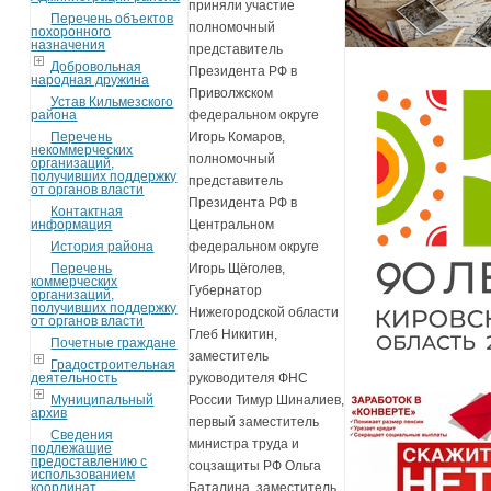
приняли участие
Перечень объектов
полномочный
похоронного
назначения
представитель
Добровольная
Президента РФ в
народная дружина
Приволжском
Устав Кильмезского
района
федеральном округе
Перечень
Игорь Комаров,
некоммерческих
полномочный
организаций,
получивших поддержку
представитель
от органов власти
Президента РФ в
Контактная
информация
Центральном
История района
федеральном округе
Перечень
Игорь Щёголев,
коммерческих
Губернатор
организаций,
получивших поддержку
Нижегородской области
от органов власти
Глеб Никитин,
Почетные граждане
заместитель
Градостроительная
деятельность
руководителя ФНС
Муниципальный
России Тимур Шиналиев,
архив
первый заместитель
Сведения
министра труда и
подлежащие
предоставлению с
соцзащиты РФ Ольга
использованием
координат
Баталина, заместитель