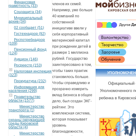
Финансовая
членов их семей.
грамотность (33)
Например, уже больше
Соцзащита (34)
40 компаний по
Муниципальный
архив (34)
собственной
02 сообщает (51)
инициативе ввели у
Гостехнадзор (92)
себя корпоративный
Роспотребнадзор
материнский капитал
(109)
при рождении детей в
Пенсионный фонд
размере 1 миллиона
(124)
рублей. Государство
Аукцион (146)
заинтересовано в том,
Росреестр (153)
чтобы таких практик
Налоговая инспекция
УПОЛНОМОЧЕ
(323)
становилось больше.
Прокуратура (232)
Чтобы справедливо и
Официальный 
Информация для
прозрачно измерить
Уполномоченного п
населения (299)
вклад бизнеса в общее
Правительство
ребенка в Кировско
области (1577)
дело, был создан ЭКГ-
Министерство
рейтинг. Это
транспорта (1)
комплексная система,
Министерство
которая показывает
охраны окружающей
среды Кировской
уровень
области (4)
благонадежности,
Министерство