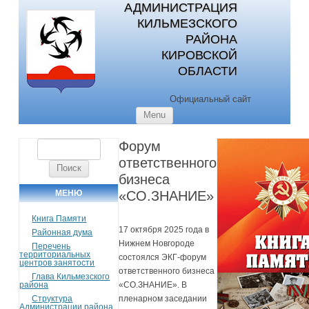
АДМИНИСТРАЦИЯ
КИЛЬМЕЗСКОГО
РАЙОНА
КИРОВСКОЙ
ОБЛАСТИ
Официальный сайт
Skip to content
Menu
Форум
Найти:
ответственного
бизнеса
МЕНЮ
«СО.ЗНАНИЕ»
Книга Памяти
17 октября 2025 года в
Районная дума
Нижнем Новгороде
Перечень
территориальных
состоялся ЭКГ-форум
центров занятости
ответственного бизнеса
Глава Кильмезского
района
«СО.ЗНАНИЕ». В
Структура
пленарном заседании
Администрации района