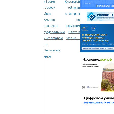
«Время
Кировской
героев»
области
Иван
отмечены
Амиров
на
назначен
окружном
федеральным
Слете в
инспектором
Казани
→
по
Пермскому
краю