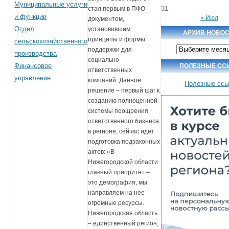
Муниципальные услуги
31
стал первым в ПФО
и функции
« Июл
документом,
Отдел
установившим
АРХИВ НОВО
принципы и формы
сельскохозяйственного
Архив
поддержки для
производства
новостей
социально
Финансовое
ПОЛЕЗНЫЕ СС
ответственных
управление
компаний. Данное
Полезные ссы
решение – первый шаг к
созданию полноценной
системы поощрения
ответственного бизнеса
в регионе, сейчас идет
подготовка подзаконных
актов: «В
Нижегородской области
главный приоритет –
это демография, мы
направляем на нее
огромные ресурсы.
Нижегородская область
– единственный регион,