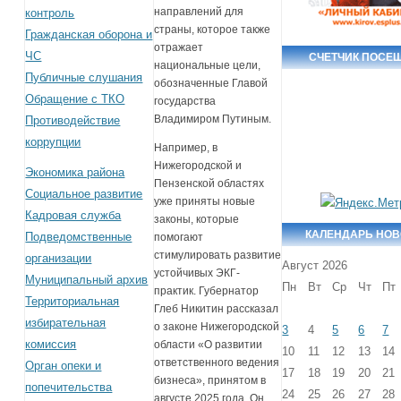
направлений для
контроль
страны, которое также
Гражданская оборона и
отражает
ЧС
СЧЕТЧИК ПОСЕ
национальные цели,
Публичные слушания
обозначенные Главой
Обращение с ТКО
государства
Владимиром Путиным.
Противодействие
коррупции
Например, в
Нижегородской и
Экономика района
Пензенской областях
Социальное развитие
уже приняты новые
Кадровая служба
законы, которые
КАЛЕНДАРЬ НО
Подведомственные
помогают
стимулировать развитие
организации
Август 2026
устойчивых ЭКГ-
Муниципальный архив
Пн
Вт
Ср
Чт
Пт
практик. Губернатор
Территориальная
Глеб Никитин рассказал
избирательная
о законе Нижегородской
3
4
5
6
7
комиссия
области «О развитии
10
11
12
13
14
ответственного ведения
Орган опеки и
17
18
19
20
21
бизнеса», принятом в
попечительства
24
25
26
27
28
августе 2025 года. Он