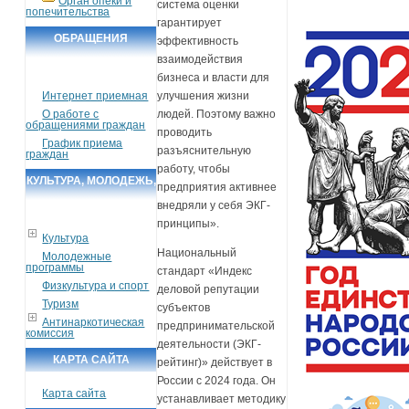
Орган опеки и
система оценки
попечительства
гарантирует
ОБРАЩЕНИЯ
эффективность
взаимодействия
ГРАЖДАН
бизнеса и власти для
Интернет приемная
улучшения жизни
О работе с
людей. Поэтому важно
обращениями граждан
проводить
График приема
разъяснительную
граждан
работу, чтобы
КУЛЬТУРА, МОЛОДЕЖЬ,
предприятия активнее
СПОРТ, ТУРИЗМ
внедряли у себя ЭКГ-
принципы».
Культура
Национальный
Молодежные
программы
стандарт «Индекс
Физкультура и спорт
деловой репутации
Туризм
субъектов
Антинаркотическая
предпринимательской
комиссия
деятельности (ЭКГ-
КАРТА САЙТА
рейтинг)» действует в
России с 2024 года. Он
Карта сайта
устанавливает методику