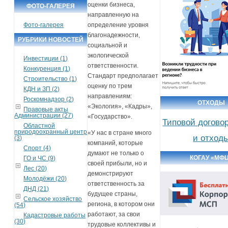
оценки бизнеса,
ФОТО-ГАЛЕРЕЯ
направленную на
Фото-галерея
определение уровня
благонадежности,
РУБРИКИ НОВОСТЕЙ
социальной и
экологической
Инвестиции (1)
ответственности.
Конкуренция (1)
Стандарт предполагает
Строительство (1)
оценку по трем
КДН и ЗП (2)
направлениям:
Роскомнадзор (2)
ОТХОДЫ
«Экология», «Кадры»,
Правовые акты
Администрации (27)
«Государство».
Типовой догово
Областной
природоохранный центр
«У нас в стране много
и отход
(3)
компаний, которые
Спорт (4)
думают не только о
КОГАУ «МФ
ГО и ЧС (9)
своей прибыли, но и
Лес (20)
демонстрируют
Молодёжи (20)
ответственность за
ДНД (21)
будущее страны,
Сельское хозяйство
региона, в котором они
(54)
работают, за свои
Кадастровые работы
(30)
трудовые коллективы и