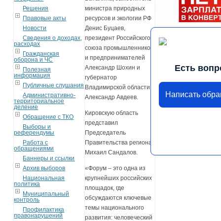
Решения
министра природных
Правовые акты
ресурсов и экологии РФ
Новости
Денис Буцаев,
Сведения о доходах,
президент Российского
расходах
союза промышленников
Гражданская
и предпринимателей
оборона и ЧС
Есть вопр
Александр Шохин и
Полезная
информация
губернатор
Публичные слушания
Владимирской области
Написать обр
Административно-
Александр Авдеев.
территориальное
деление
Кировскую область
Обращение с ТКО
представил
Выборы и
референдумы
Председатель
Работа с
Правительства региона
обращениями
Михаил Сандалов.
Баннеры и ссылки
Архив выборов
«Форум – это одна из
Национальная
крупнейших российских
политика
площадок, где
Муниципальный
обсуждаются ключевые
контроль
темы национального
Профилактика
правонарушений
развития: человеческий