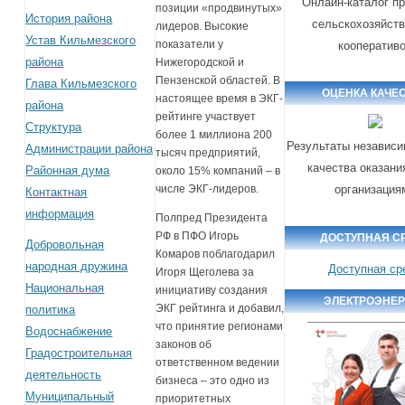
Онлайн-каталог п
позиции «продвинутых»
История района
сельскохозяйст
лидеров. Высокие
Устав Кильмезского
показатели у
кооператив
района
Нижегородской и
Пензенской областей. В
Глава Кильмезского
ОЦЕНКА КАЧЕ
настоящее время в ЭКГ-
района
рейтинге участвует
Структура
более 1 миллиона 200
Результаты независи
Администрации района
тысяч предприятий,
качества оказани
Районная дума
около 15% компаний
–
в
организация
числе ЭКГ-лидеров.
Контактная
информация
Полпред Президента
РФ в ПФО Игорь
ДОСТУПНАЯ С
Добровольная
Комаров поблагодарил
народная дружина
Доступная ср
Игоря Щеголева за
Национальная
инициативу создания
ЭЛЕКТРОЭНЕ
ЭКГ рейтинга и добавил,
политика
что принятие регионами
Водоснабжение
законов об
Градостроительная
ответственном ведении
деятельность
бизнеса – это одно из
Муниципальный
приоритетных