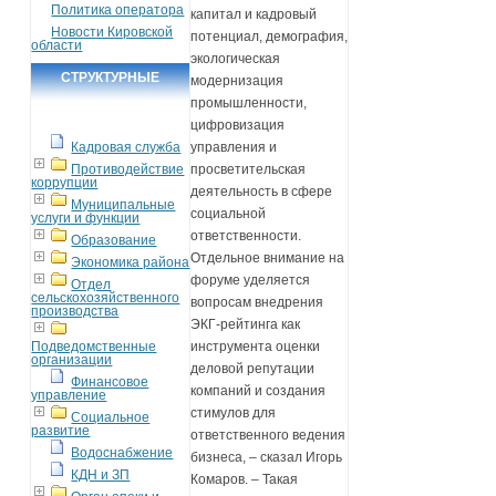
Политика оператора
капитал и кадровый
Новости Кировской
потенциал, демография,
области
экологическая
СТРУКТУРНЫЕ
модернизация
промышленности,
ПОДРАЗДЕЛЕНИЯ
цифровизация
Кадровая служба
управления и
Противодействие
просветительская
коррупции
деятельность в сфере
Муниципальные
социальной
услуги и функции
ответственности.
Образование
Отдельное внимание на
Экономика района
форуме уделяется
Отдел
сельскохозяйственного
вопросам внедрения
производства
ЭКГ-рейтинга как
Подведомственные
инструмента оценки
организации
деловой репутации
Финансовое
компаний и создания
управление
стимулов для
Социальное
развитие
ответственного ведения
Водоснабжение
бизнеса, – сказал Игорь
КДН и ЗП
Комаров. – Такая