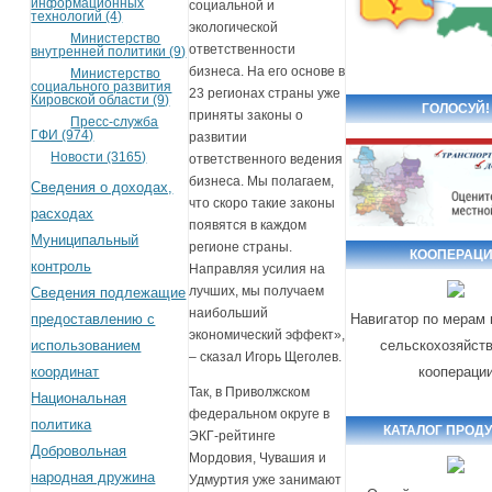
информационных
социальной и
технологий (4)
экологической
Министерство
ответственности
внутренней политики (9)
бизнеса. На его основе в
Министерство
социального развития
23 регионах страны уже
Кировской области (9)
ГОЛОСУЙ!
приняты законы о
Пресс-служба
ГФИ (974)
развитии
Новости (3165)
ответственного ведения
бизнеса. Мы полагаем,
Сведения о доходах,
что скоро такие законы
расходах
появятся в каждом
Муниципальный
регионе страны.
КООПЕРАЦ
контроль
Направляя усилия на
лучших, мы получаем
Сведения подлежащие
наибольший
предоставлению с
Навигатор по мерам
экономический эффект»,
использованием
сельскохозяйст
–
сказал Игорь Щеголев.
координат
коопераци
Так, в Приволжском
Национальная
федеральном округе в
политика
КАТАЛОГ ПРОД
ЭКГ-рейтинге
Добровольная
Мордовия, Чувашия и
народная дружина
Удмуртия уже занимают