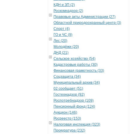
КДН и ЗП (2)
Роскомнадзор (2)
Правовые акты Администрации (27)
Областной природоохранный центр (3)
Спорт (4)
ГО и ЧС (9)
Лес (20)
Молодёжи (20)
ДНД (21)
Сельское хозяйство (54)
Кадастровые работы (30)
Финансовая грамотность (33)
Соцзащита (34)
Муниципальный архив (34)
02 сообщает (51)
Гостехнадзор (92)
Роспотребнадзор (109)
Пенсионный фонд (124)
Аукцион (146)
Росреестр (153)
Налоговая инспекция (323)
Прокуратура (232)