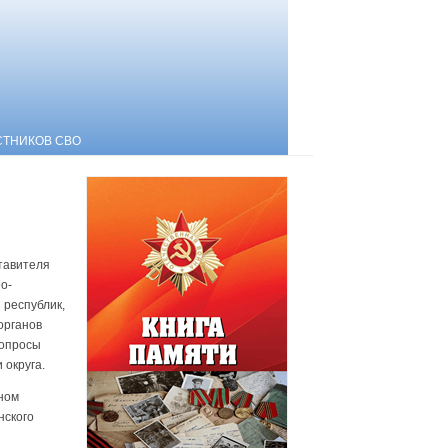
СТНИКОВ СВО
тавителя
о-
 республик,
органов
вопросы
округа.
ном
нского