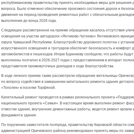
республиканскому правительству принять необходимые меры для решения 
вопроса. Было отмечено обеспечение проезжего состояния дороги и безопа
движения на период проведения ремонтных работ с обязательным докладо
выполнении до конца 2026 года.
Следующее рассмотренное на приеме обращение касалось отсутствия улич
освещения на участке автодороги «Янтиково-Чутеево» Янтиковского муници
округа Чувашской Республики. Благоустройство дорожного полотна с устано
искусственного освещения и тротуаров обеспечит безопасность и комфорт 
автомобилистов и пешеходов. Игорю Буренкову сообщили, что работы будут
выполнены поэтапно в 2026-2027 годах с предоставлением в аппарат полно
представителя промежуточных докладов о ходе благоустройства.
В ходе личного приема также рассмотрели обращение жительницы Орическ
по вопросу содействия в завершении капитального ремонта здания детского
«Тополек» в поселке Торфяной.
Капительный ремонт проводится в рамках регионального проекта «Поддерж
национального проекта «Семья». В настоящее время выполнен ремонт фас
отмостки здания, внутренние демонтажные работы, ведется ремонт кровли 
фундамента здания.
По поручению заместителя полпреда, правительству Кировской области сов
администрацией Оричевского района рекомендовано принять меры по зав