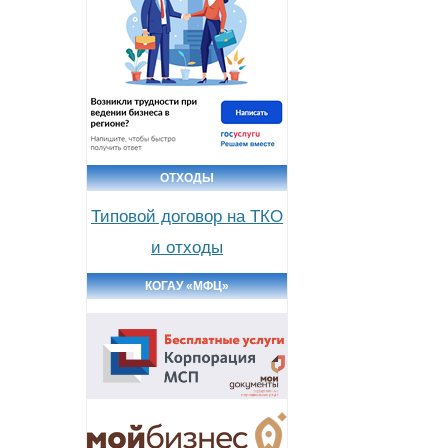
ОТХОДЫ
Типовой договор на ТКО
и отходы
КОГАУ «МФЦ»