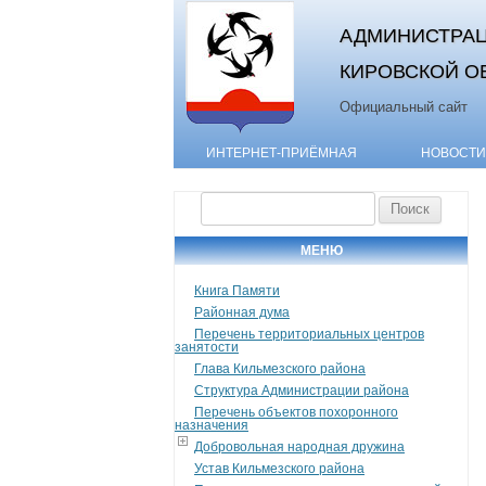
АДМИНИСТРАЦ
КИРОВСКОЙ О
Официальный сайт
ИНТЕРНЕТ-ПРИЁМНАЯ
НОВОСТИ
Найти:
МЕНЮ
Книга Памяти
Районная дума
Перечень территориальных центров
занятости
Глава Кильмезского района
Структура Администрации района
Перечень объектов похоронного
назначения
Добровольная народная дружина
Устав Кильмезского района