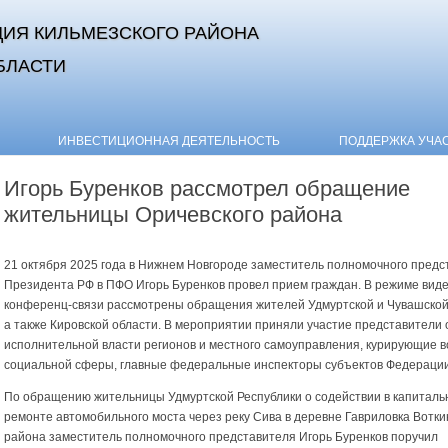
ИЯ КИЛЬМЕЗСКОГО РАЙОНА
БЛАСТИ
Skip to content
ИНВЕСТИЦИОННАЯ ДЕЯТЕЛЬНОСТЬ
ПОДДЕРЖКА УЧА
Игорь Буренков рассмотрел обращение
жительницы Оричевского района
21 октября 2025 года в Нижнем Новгороде заместитель полномочного предс
Президента РФ в ПФО Игорь Буренков провел прием граждан. В режиме виде
конференц-связи рассмотрены обращения жителей Удмуртской и Чувашской
а также Кировской области. В мероприятии приняли участие представители 
исполнительной власти регионов и местного самоуправления, курирующие 
социальной сферы, главные федеральные инспекторы субъектов Федерации 
По обращению жительницы Удмуртской Республики о содействии в капиталь
ремонте автомобильного моста через реку Сива в деревне Гавриловка Вотки
района заместитель полномочного представителя Игорь Буренков поручил