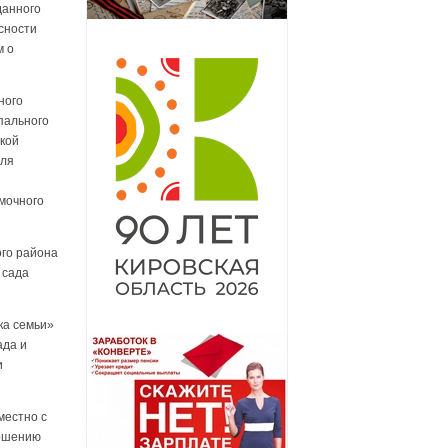
данного
сности
м о
ного
пального
вкой
для
мочного
ого района
 сада
ка семьи»
ада и
и
местно с
ершению