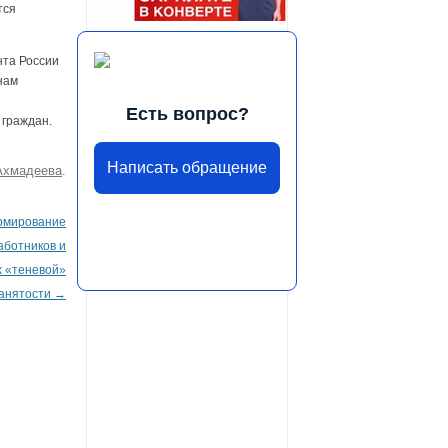
тся
нта России
нам
Есть вопрос?
 граждан.
Написать обращение
Ахмадеева
.
рмирование
аботников и
х «теневой»
анятости
→