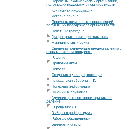
Перечень некоммерческих организаций,
получивших поддержку от органов власти
Контактная информация
История района
Перечень коммерческих организаций,
получивших поддержку от органов власти
Почетные граждане
Градостроительная деятельность
Муниципальный архив
Сведения подлежащие предоставлению с
использованием координат
Решения
Правовые акты
Новости
Сведения о доходах, расходах
Гражданская оборона и ЧС
Полезная информация
Публичные слушания
Административно-территориальное
деление
Обращение с ТКО
Выборы и референдумы
Работа с обращениями
Баннеры и ссылки