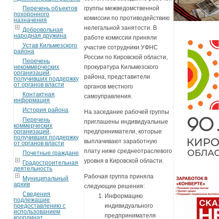
Перечень объектов
группы межведомственной
похоронного
комиссии по противодействию
назначения
нелегальной занятости. В
Добровольная
народная дружина
работе комиссии приняли
Устав Кильмезского
участие сотрудники УФНС
района
России по Кировской области,
Перечень
некоммерческих
прокуратура Кильмезского
организаций,
района, представители
получивших поддержку
от органов власти
органов местного
Контактная
самоуправления.
информация
История района
На заседание рабочей группы
Перечень
приглашены индивидуальные
коммерческих
организаций,
предприниматели, которые
получивших поддержку
выплачивают заработную
от органов власти
плату ниже среднеотраслевого
Почетные граждане
уровня в Кировской области.
Градостроительная
деятельность
Рабочая группа приняла
Муниципальный
архив
следующие решения:
Сведения
Информацию
подлежащие
предоставлению с
индивидуального
использованием
предпринимателя
координат