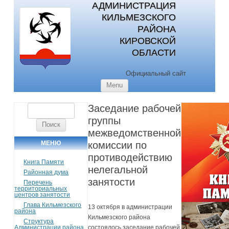
АДМИНИСТРАЦИЯ
КИЛЬМЕЗСКОГО
РАЙОНА
КИРОВСКОЙ
ОБЛАСТИ
Официальный сайт
Skip to content
Menu
Заседание рабочей
Найти:
группы
межведомственной
МЕНЮ
комиссии по
противодействию
Книга Памяти
нелегальной
Районная дума
занятости
Перечень
территориальных
центров занятости
Глава Кильмезского
13 октября в администрации
района
Кильмезского района
Структура
Администрации района
состоялось заседание рабочей