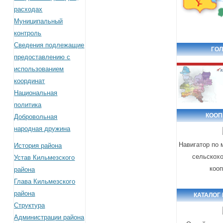
расходах
Муниципальный
контроль
Сведения подлежащие
ГОЛ
предоставлению с
использованием
координат
Национальная
политика
КООП
Добровольная
народная дружина
Навигатор по
История района
сельскох
Устав Кильмезского
коо
района
Глава Кильмезского
района
КАТАЛОГ
Структура
Администрации района