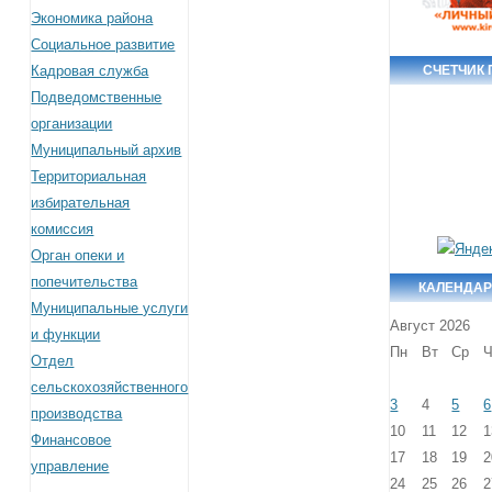
Экономика района
Социальное развитие
Кадровая служба
СЧЕТЧИК
Подведомственные
организации
Муниципальный архив
Территориальная
избирательная
комиссия
Орган опеки и
попечительства
КАЛЕНДАР
Муниципальные услуги
Август 2026
и функции
Пн
Вт
Ср
Ч
Отдел
сельскохозяйственного
3
4
5
6
производства
10
11
12
1
Финансовое
17
18
19
2
управление
24
25
26
2