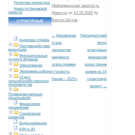
Политика оператора
Неформальная занятость
,
Новости Кировской
области
Новости
on
14.10.2025
by
Виктор Шутов
.
СТРУКТУРНЫЕ
ПОДРАЗДЕЛЕНИЯ
←
Кировчанка
Президентский
Post navigation
Кадровая служба
стала
фонд
Противодействие
коррупции
лауреатом
культурных
Муниципальные
окружного
инициатив
услуги и функции
этапа премии
начал прием
Образование
Экономика района
«Гордость
заявок на 16
Отдел
Нации – 2025»
«грантовую
сельскохозяйственного
производства
волну»
→
Подведомственные
организации
Финансовое
управление
Социальное
развитие
Водоснабжение
КДН и ЗП