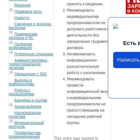
принять к сведению.
Решения
Рекомендовать
Правовые акты
индивидуальному
Новости
предпринимателю не
Сведения о доходах,
расходах
допускать работников к
Гражданская
деятельности без
оборона и ЧС
оформления трудового
Есть 
Полезная
информация
договора.
Публичные слушания
Активизировать
Написать
Административно-
информационно-
территориальное
разъяснительную
деление
работу с населением.
Обращение с ТКО
Рекомендовать
Выборы и
референдумы
провести
Работа с
информационный визит
обращениями
к индивидуальному
Баннеры и ссылки
предпринимателю не
Архив выборов
присутствующему на
Национальная
политика
заседании рабочей
Муниципальный
группы.
контроль
Профилактика
правонарушений
This entry was posted in