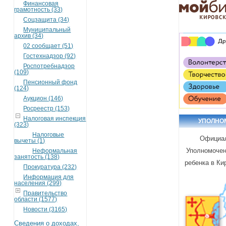
Финансовая
грамотность (33)
Соцзащита (34)
Муниципальный
архив (34)
02 сообщает (51)
Гостехнадзор (92)
Роспотребнадзор
(109)
Пенсионный фонд
(124)
Аукцион (146)
Росреестр (153)
Налоговая инспекция
УПОЛНО
(323)
Налоговые
Официа
вычеты (1)
Уполномочен
Неформальная
занятость (138)
ребенка в Ки
Прокуратура (232)
Информация для
населения (299)
Правительство
области (1577)
Новости (3165)
Сведения о доходах,