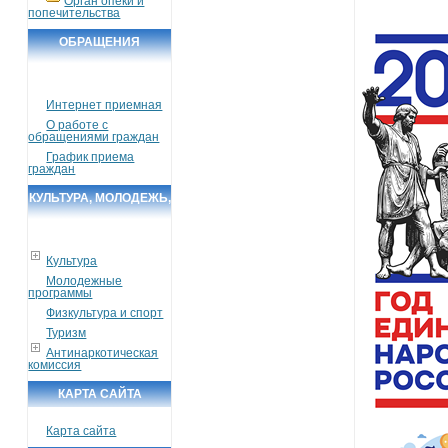
Орган опеки и
попечительства
ОБРАЩЕНИЯ
ГРАЖДАН
Интернет приемная
О работе с
обращениями граждан
График приема
граждан
КУЛЬТУРА, МОЛОДЕЖЬ,
СПОРТ, ТУРИЗМ
Культура
Молодежные
программы
Физкультура и спорт
Туризм
Антинаркотическая
комиссия
КАРТА САЙТА
Карта сайта