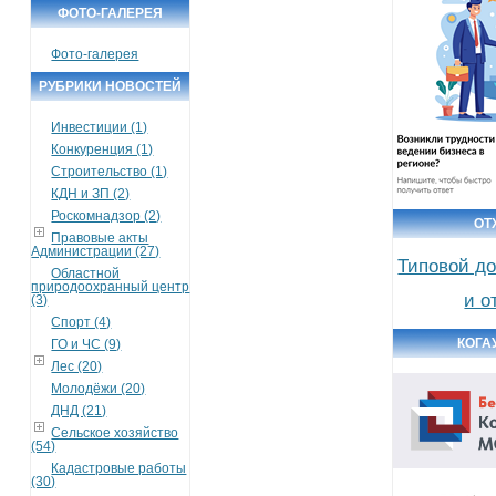
ФОТО-ГАЛЕРЕЯ
Фото-галерея
РУБРИКИ НОВОСТЕЙ
Инвестиции (1)
Конкуренция (1)
Строительство (1)
КДН и ЗП (2)
Роскомнадзор (2)
ОТ
Правовые акты
Администрации (27)
Типовой до
Областной
природоохранный центр
и о
(3)
Спорт (4)
КОГА
ГО и ЧС (9)
Лес (20)
Молодёжи (20)
ДНД (21)
Сельское хозяйство
(54)
Кадастровые работы
(30)