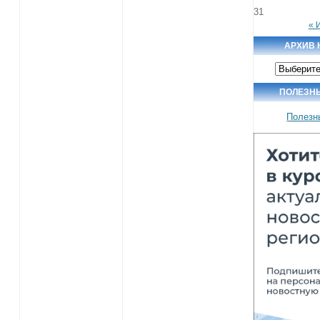
31
« 
АРХИВ 
Архив
новостей
ПОЛЕЗН
Полезн