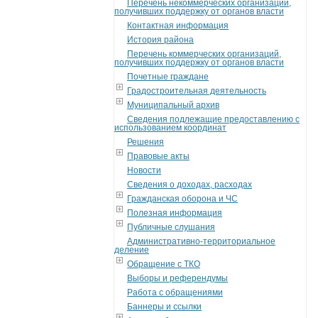
Перечень некоммерческих организаций,
получивших поддержку от органов власти
Контактная информация
История района
Перечень коммерческих организаций,
получивших поддержку от органов власти
Почетные граждане
Градостроительная деятельность
Муниципальный архив
Сведения подлежащие предоставлению с
использованием координат
Решения
Правовые акты
Новости
Сведения о доходах, расходах
Гражданская оборона и ЧС
Полезная информация
Публичные слушания
Административно-территориальное
деление
Обращение с ТКО
Выборы и референдумы
Работа с обращениями
Баннеры и ссылки