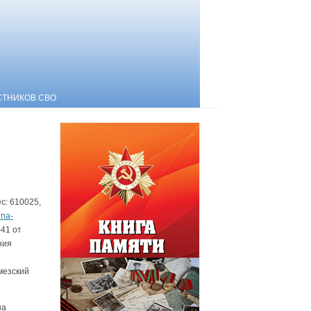
СТНИКОВ СВО
с: 610025,
na-
41 от
ния
мезский
на