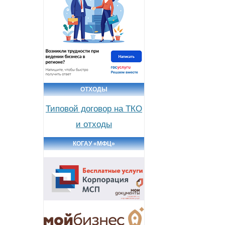
ОТХОДЫ
Типовой договор на ТКО
и отходы
КОГАУ «МФЦ»