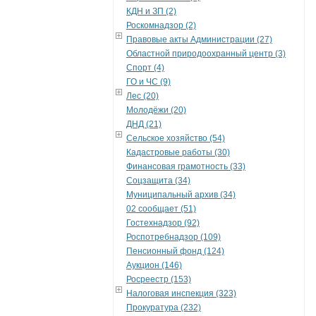
КДН и ЗП (2)
Роскомнадзор (2)
Правовые акты Администрации (27)
Областной природоохранный центр (3)
Спорт (4)
ГО и ЧС (9)
Лес (20)
Молодёжи (20)
ДНД (21)
Сельское хозяйство (54)
Кадастровые работы (30)
Финансовая грамотность (33)
Соцзащита (34)
Муниципальный архив (34)
02 сообщает (51)
Гостехнадзор (92)
Роспотребнадзор (109)
Пенсионный фонд (124)
Аукцион (146)
Росреестр (153)
Налоговая инспекция (323)
Прокуратура (232)