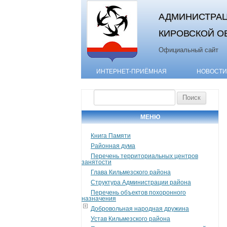
АДМИНИСТРАЦ
КИРОВСКОЙ О
Официальный сайт
ИНТЕРНЕТ-ПРИЁМНАЯ
НОВОСТИ
Найти:
МЕНЮ
Книга Памяти
Районная дума
Перечень территориальных центров
занятости
Глава Кильмезского района
Структура Администрации района
Перечень объектов похоронного
назначения
Добровольная народная дружина
Устав Кильмезского района