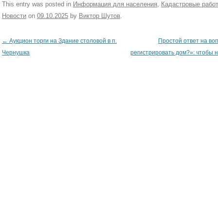
This entry was posted in
Информация для населения
,
Кадастровые рабо
Новости
on
09.10.2025
by
Виктор Шутов
.
←
Аукцион торги на Здание столовой в п.
Простой ответ на во
Post navigation
Чернушка
регистрировать дом?»: чтобы 