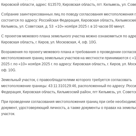
Кировской области, адрес: 613570, Кировская область, пгт. Кильмезь, ул. Сове
Собрание заинтересованных лиц по поводу согласования местоположения 
состоится по адресу: Российская Федерация, Кировская область, Кильмезский
Кильмезь, ул. Советская, д. 53 «10» ноября 2025 г. в 10 часов 00 минут.
С проектом межевого плана земельного участка можно ознакомиться по адре
Кировская область, г. Киров, ул. Московская, 4, оф. 10G.
Возражения по проекту межевого плана и требования о проведении согласо
местоположения границ земельных участков на местности принимаются с «1
2025 г. по «10» ноября 2025 г. по адресу: Кировская область, г. Киров, ул. Моск
оф. 10G.
Земельный участок, с правообладателями которого требуется согласовать
местоположение границы: 43:11:310129:46, расположенный по адресу: Росс
Федерация, Кировская область, Кильмезский район, пгт Кильмезь, ул. Советска
При проведении согласования местоположения границ при себе необходим
документ, удостоверяющий личность, а также документы о правах на земел
участок.