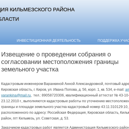
ИЯ КИЛЬМЕЗСКОГО РАЙОНА
БЛАСТИ
Skip to content
ИНВЕСТИЦИОННАЯ ДЕЯТЕЛЬНОСТЬ
ПОДДЕРЖКА УЧА
Извещение о проведении собрания о
согласовании местоположения границы
земельного участка
Кадастровым инженером Варанкиной Анной Александровной, почтовый адре
Кировская область, г. Киров, ул. Ивана Попова, д. 56, корп. 1, кв. 534, e-mail:
an
varankina@mail.ru
, тел.: 89058720306, квалификационный аттестат № 43-10-
23.12.2010 г., выполняются кадастровые работы по уточнению местоположе
границы и площади земельного участка кадастровый номер 43:11:310129:10,
расположенного по адресу: Российская Федерация, Кировская область, Киль
район, пгт Кильмезь, ул. Советская, д. 53.
Заказчиком кадастровых работ является Администрация Кильмезского райо