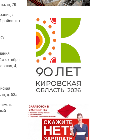
тская, 79.
границы
 район, пгт
су:
вания
1» октября
овская, 4,
ийская
я, д. 53а.
о иметь
ьный