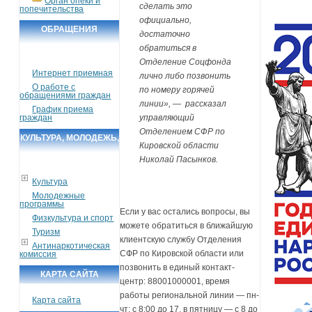
Орган опеки и
сделать это
попечительства
официально,
ОБРАЩЕНИЯ
достаточно
ГРАЖДАН
обратиться в
Отделение Соцфонда
Интернет приемная
лично либо позвонить
О работе с
по номеру горячей
обращениями граждан
линии», — рассказал
График приема
граждан
управляющий
Отделением СФР по
КУЛЬТУРА, МОЛОДЕЖЬ,
Кировской области
СПОРТ, ТУРИЗМ
Николай Пасынков.
Культура
Молодежные
программы
Если у вас остались вопросы, вы
Физкультура и спорт
можете обратиться в ближайшую
Туризм
клиентскую службу Отделения
Антинаркотическая
СФР по Кировской области или
комиссия
позвонить в единый контакт-
КАРТА САЙТА
центр: 88001000001, время
работы региональной линии — пн-
Карта сайта
чт: с 8:00 до 17, в пятницу — с 8 до