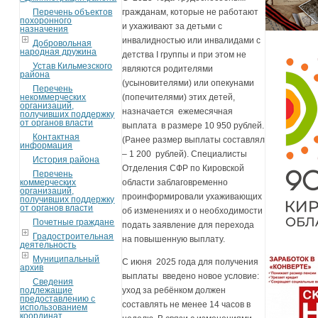
Перечень объектов
гражданам, которые не работают
похоронного
и ухаживают за детьми с
назначения
инвалидностью или инвалидами с
Добровольная
народная дружина
детства I группы и при этом не
Устав Кильмезского
являются родителями
района
(усыновителями) или опекунами
Перечень
некоммерческих
(попечителями) этих детей,
организаций,
назначается ежемесячная
получивших поддержку
от органов власти
выплата в размере 10 950 рублей.
Контактная
(Ранее размер выплаты составлял
информация
– 1 200 рублей). Специалисты
История района
Отделения СФР по Кировской
Перечень
коммерческих
области заблаговременно
организаций,
проинформировали ухаживающих
получивших поддержку
от органов власти
об изменениях и о необходимости
Почетные граждане
подать заявление для перехода
Градостроительная
на повышенную выплату.
деятельность
Муниципальный
С июня 2025 года для получения
архив
выплаты введено новое условие:
Сведения
подлежащие
уход за ребёнком должен
предоставлению с
составлять не менее 14 часов в
использованием
координат