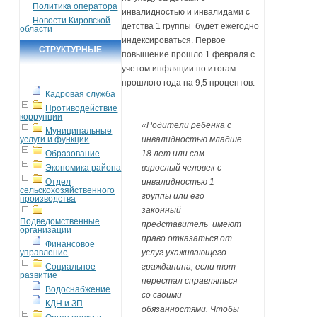
Политика оператора
инвалидностью и инвалидами с
Новости Кировской
детства 1 группы будет ежегодно
области
индексироваться. Первое
СТРУКТУРНЫЕ
повышение прошло 1 февраля с
ПОДРАЗДЕЛЕНИЯ
учетом инфляции по итогам
прошлого года на 9,5 процентов.
Кадровая служба
Противодействие
коррупции
«Родители ребенка с
Муниципальные
услуги и функции
инвалидностью младше
Образование
18 лет или сам
Экономика района
взрослый человек с
Отдел
инвалидностью 1
сельскохозяйственного
группы или его
производства
законный
Подведомственные
представитель имеют
организации
право отказаться от
Финансовое
управление
услуг ухаживающего
Социальное
гражданина, если тот
развитие
перестал справляться
Водоснабжение
со своими
КДН и ЗП
обязанностями. Чтобы