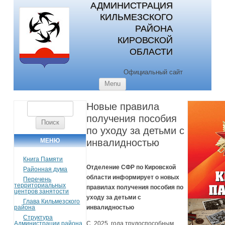
АДМИНИСТРАЦИЯ
КИЛЬМЕЗСКОГО
РАЙОНА
КИРОВСКОЙ
ОБЛАСТИ
Официальный сайт
Skip to content
Menu
Новые правила
Найти:
получения пособия
по уходу за детьми с
МЕНЮ
инвалидностью
Книга Памяти
Отделение СФР по Кировской
Районная дума
области информирует о новых
Перечень
территориальных
правилах получения пособия по
центров занятости
уходу за детьми с
Глава Кильмезского
района
инвалидностью
Структура
Администрации района
С 2025 года трудоспособным