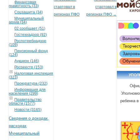
Финансовая
грамотность (33)
стартовал в
стартовал в
Соцзащита (34)
регионах ПФО
регионах ПФО
→
Муниципальный
архив (34)
02 сообщает (51)
Гостехнадзор (92)
Роспотребнадзор
(109)
Пенсионный фонд
(124)
Аукцион (146)
Росреестр (153)
Налоговая инспекция
УПОЛ
(323)
Прокуратура (232)
Офиц
Информация для
Уполномо
населения (299)
Правительство
ребенка в
области (1577)
Новости (3165)
Сведения о доходах,
расходах
Муниципальный