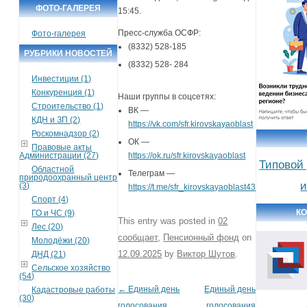
ФОТО-ГАЛЕРЕЯ
15:45.
Пресс-служба ОСФР:
Фото-галерея
(8332) 528-185
РУБРИКИ НОВОСТЕЙ
(8332) 528- 284
Инвестиции (1)
Конкуренция (1)
Наши группы в соцсетях:
Строительство (1)
ВК —
КДН и ЗП (2)
https://vk.com/sfr.kirovskayaoblast
Роскомнадзор (2)
ОК —
Правовые акты
Администрации (27)
https://ok.ru/sfr.kirovskayaoblast
Типовой
Областной
Телеграм —
природоохранный центр
и
(3)
https://t.me/sfr_kirovskayaoblast43
Спорт (4)
КО
ГО и ЧС (9)
This entry was posted in
02
Лес (20)
сообщает
,
Пенсионный фонд
on
Молодёжи (20)
12.09.2025
by
Виктор Шутов
.
ДНД (21)
Сельское хозяйство
(54)
←
Единый день
Единый день
Кадастровые работы
Post navigation
(30)
голосования
голосования