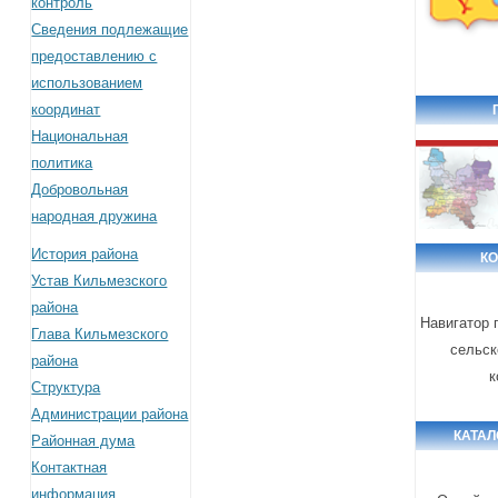
контроль
Сведения подлежащие
предоставлению с
использованием
координат
Национальная
политика
Добровольная
народная дружина
История района
К
Устав Кильмезского
района
Навигатор 
Глава Кильмезского
сельск
района
к
Структура
Администрации района
КАТАЛ
Районная дума
Контактная
информация