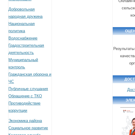
Онлайн-к
сельск
Добровольная
ко
народная дружина
Национальная
политика
ОЦЕН
Водоснабжение
Градостроительная
Результаты
деятельность
качеств
Муниципальный
ор
контроль
Гражданская оборона и
ДОСТ
ЧС
Публичные слушания
Дос
Обращение с ТКО
ЭЛЕ
Противодействие
коррупции
Экономика района
Социальное развитие