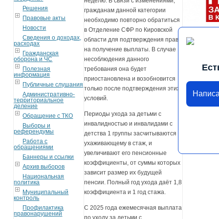
неделю. В связи с изменениями,
Решения
гражданам данной категории
Правовые акты
необходимо повторно обратиться
Новости
в Отделение СФР по Кировской
Сведения о доходах,
области для подтверждения права
расходах
на получение выплаты. В случае
Гражданская
оборона и ЧС
несоблюдения данного
Ест
Полезная
требования она будет
информация
приостановлена и возобновится
Публичные слушания
только после подтверждения этих
Написа
Административно-
условий.
территориальное
деление
Периоды ухода за детьми с
Обращение с ТКО
инвалидностью и инвалидами с
Выборы и
референдумы
детства 1 группы засчитываются
Работа с
ухаживающему в стаж, и
обращениями
увеличивают его пенсионные
Баннеры и ссылки
коэффициенты, от суммы которых
Архив выборов
зависит размер их будущей
Национальная
политика
пенсии. Полный год ухода даёт 1,8
Муниципальный
коэффициента и 1 год стажа.
контроль
Профилактика
С 2025 года ежемесячная выплата
правонарушений
по уходу за детьми с