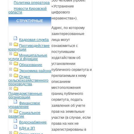
500 человек (проект
Политика оператора
«Устранение
Новости Кировской
области
цифрового
неравенства»).
СТРУКТУРНЫЕ
Адрес, по которому
ПОДРАЗДЕЛЕНИЯ
заинтересованные
Кадровая служба
лица могут
Противодействие
ознакомиться с
коррупции
поступившим
Муниципальные
ходатайством об
услуги и функции
установлении
Образование
публичного сервитута и
Экономика района
прилагаемым к нему
Отдел
сельскохозяйственного
описанием
производства
местоположения
Подведомственные
границ публичного
организации
сервитута, подать
Финансовое
заявления об учете
управление
прав на земельные
Социальное
развитие
участки (в случае, если
Водоснабжение
права на них не
КДН и ЗП
зарегистрированы в