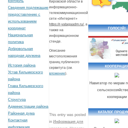
контроль
Кировской области в
информационно-
Сведения подлежащие
телекоммуникационной
предоставлению с
сети «Интернет»
использованием
https://r-vatagaadm.ru/
, а
координат
ГОЛОСУЙ!
также на
Национальная
информационном
стенде.
политика
Добровольная
Описание
народная дружина
местоположения
границ публичного
История района
КООПЕРАЦИ
сервитута (см.
Устав Кильмезского
вложение
).
района
Навигатор по мерам 
Глава Кильмезского
сельскохозяйств
района
кооперации
Структура
Администрации района
КАТАЛОГ ПРОДУ
Районная дума
This entry was posted
Контактная
in
Информация для
информация