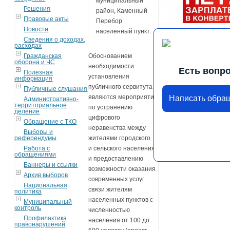
муниципальный
Решения
район, Каменный
Правовые акты
Перебор
Новости
населённый пункт.
Сведения о доходах,
расходах
Гражданская
Обоснованием
оборона и ЧС
необходимости
Есть вопр
Полезная
установления
информация
публичного сервитута
Публичные слушания
являются мероприятия
Написать обра
Административно-
территориальное
по устранению
деление
цифрового
Обращение с ТКО
неравенства между
Выборы и
референдумы
жителями городского
Работа с
и сельского населения
обращениями
и предоставлению
Баннеры и ссылки
возможности оказания
Архив выборов
современных услуг
Национальная
связи жителям
политика
населенных пунктов с
Муниципальный
контроль
численностью
Профилактика
населения от 100 до
правонарушений