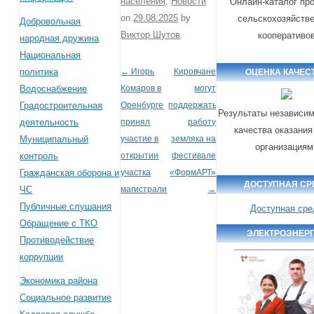
населения
,
Новости
Онлайн-каталог пр
on
29.08.2025
by
сельскохозяйств
Добровольная
Виктор Шутов
.
кооперативо
народная дружина
Национальная
политика
←
Игорь
Кировчане
Post navigation
ОЦЕНКА КАЧЕС
Водоснабжение
Комаров в
могут
Градостроительная
Оренбурге
поддержать
Результаты независим
деятельность
принял
работу
качества оказания
Муниципальный
участие в
земляка на
организациям
контроль
открытии
фестивале
Гражданская оборона и
участка
«ФормАРТ»
ДОСТУПНАЯ СР
ЧС
магистрали
→
Публичные слушания
Доступная сре
Обращение с ТКО
ЭЛЕКТРОЭНЕР
Противодействие
коррупции
Экономика района
Социальное развитие