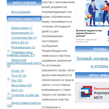
участки с приложением
ФОТО-ГАЛЕРЕЯ
копий документов,
Фото-галерея
подтверждающих эти
права (обременения
РУБРИКИ НОВОСТЕЙ
прав), принимаются в
течение пятнадцати
Инвестиции (1)
дней со дня
Конкуренция (1)
опубликования
Строительство (1)
настоящего
КДН и ЗП (2)
сообщения.
Роскомнадзор (2)
ОТХОДЫ
Правообладатели
Правовые акты
Администрации (27)
земельных участков,
Типовой договор
Областной
подавшие заявления
природоохранный центр
по истечении
и отходы
(3)
указанного срока, несут
Спорт (4)
риски невозможности
КОГАУ «МФЦ
ГО и ЧС (9)
обеспечения их прав в
Лес (20)
связи с отсутствием
Молодёжи (20)
информации о таких
ДНД (21)
лицах и их правах на
Сельское хозяйство
(54)
земельные участки.
Кадастровые работы
(30)
Сообщение о