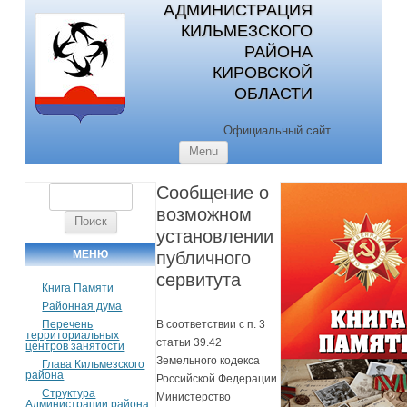
АДМИНИСТРАЦИЯ
КИЛЬМЕЗСКОГО
РАЙОНА
КИРОВСКОЙ
ОБЛАСТИ
Официальный сайт
Skip to content
Menu
Сообщение о
Найти:
возможном
установлении
МЕНЮ
публичного
сервитута
Книга Памяти
Районная дума
Перечень
В соответствии с п. 3
территориальных
статьи 39.42
центров занятости
Земельного кодекса
Глава Кильмезского
района
Российской Федерации
Структура
Министерство
Администрации района