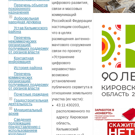
цифрового развития,
Перечень объектов
похоронного
связи и массовых
назначения
коммуникаций
Добровольная
Российской Федерации
народная дружина
настоящим сообщает,
Устав Кильмезского
района
что в целях
Перечень
размещения антенно-
некоммерческих
организаций,
мачтового сооружения
получивших поддержку
связи по проекту
от органов власти
«Устранение
Контактная
информация
цифрового
История района
неравенства»
Перечень
возможно
коммерческих
организаций,
установление
получивших поддержку
публичного сервитута в
от органов власти
отношении земельного
Почетные граждане
участка (их части):
Градостроительная
деятельность
43:11:430203,
Муниципальный
расположенного по
архив
адресу: Кировская
Сведения
подлежащие
область,
предоставлению с
Кильмезский
использованием
координат