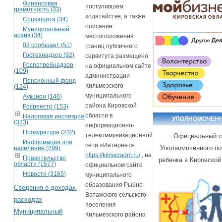
Финансовая
поступившем
грамотность (33)
ходатайстве, а также
Соцзащита (34)
описание
Муниципальный
архив (34)
местоположения
02 сообщает (51)
границ публичного
Гостехнадзор (92)
сервитута размещено
Роспотребнадзор
на официальном сайте
(109)
администрации
Пенсионный фонд
Кильмезского
(124)
муниципального
Аукцион (146)
района Кировской
Росреестр (153)
области в
Налоговая инспекция
УПОЛНОМОЧЕН
(323)
информационно-
Прокуратура (232)
телекоммуникационной
Официальный с
Информация для
сети «Интернет»
Уполномоченного по
населения (299)
https://kilmezadm.ru/
, на
Правительство
ребенка в Кировской
области (1577)
официальном сайте
Новости (3165)
муниципального
образования Рыбно-
Сведения о доходах,
Ватажского сельского
расходах
поселения
Муниципальный
Кильмезского района