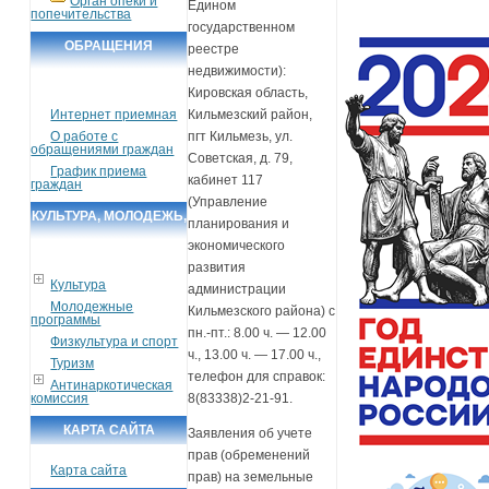
Орган опеки и
Едином
попечительства
государственном
ОБРАЩЕНИЯ
реестре
недвижимости):
ГРАЖДАН
Кировская область,
Интернет приемная
Кильмезский район,
О работе с
пгт Кильмезь, ул.
обращениями граждан
Советская, д. 79,
График приема
кабинет 117
граждан
(Управление
КУЛЬТУРА, МОЛОДЕЖЬ,
планирования и
СПОРТ, ТУРИЗМ
экономического
развития
Культура
администрации
Молодежные
Кильмезского района) с
программы
пн.-пт.: 8.00 ч. — 12.00
Физкультура и спорт
ч., 13.00 ч. — 17.00 ч.,
Туризм
телефон для справок:
Антинаркотическая
комиссия
8(83338)2-21-91.
КАРТА САЙТА
Заявления об учете
прав (обременений
Карта сайта
прав) на земельные