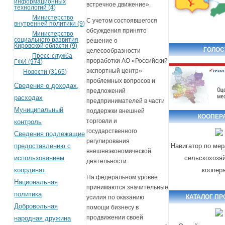
информационных
встречное движение».
технологий (4)
Министерство
С учетом состоявшегося
внутренней политики (9)
обсуждения принято
Министерство
социального развития
решение о
Кировской области (9)
ГОЛОС
целесообразности
Пресс-служба
проработки АО «Российский
ГФИ (974)
экспортный центр»
Новости (3165)
проблемных вопросов и
Сведения о доходах,
предложений
расходах
предпринимателей в части
Муниципальный
поддержки внешней
КООПЕР
торговли и
контроль
государственного
Сведения подлежащие
регулирования
предоставлению с
Навигатор по ме
внешнеэкономической
использованием
сельскохозя
деятельности.
координат
коопер
На федеральном уровне
Национальная
принимаются значительные
политика
КАТАЛОГ П
усилия по оказанию
Добровольная
помощи бизнесу в
продвижении своей
народная дружина