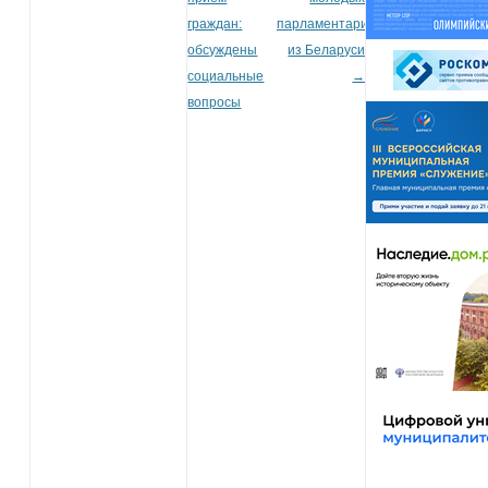
граждан:
парламентариев
обсуждены
из Беларуси
социальные
→
вопросы