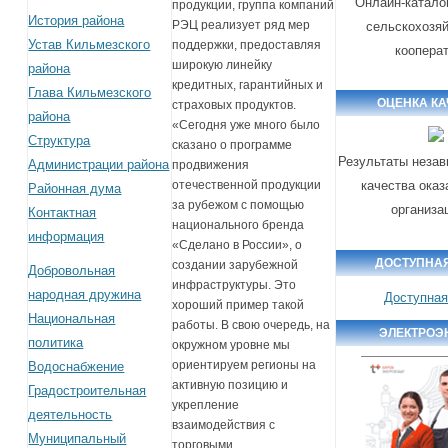
Онлайн-катало
продукции, группа компаний
История района
РЭЦ реализует ряд мер
сельскохозя
Устав Кильмезского
поддержки, предоставляя
коопера
широкую линейку
района
кредитных, гарантийных и
Глава Кильмезского
ОЦЕНКА К
страховых продуктов.
района
«Сегодня уже много было
Структура
сказано о программе
Результаты незав
Администрации района
продвижения
качества оказ
отечественной продукции
Районная дума
за рубежом с помощью
организа
Контактная
национального бренда
информация
«Сделано в России», о
ДОСТУПНА
создании зарубежной
Добровольная
инфраструктуры. Это
народная дружина
Доступная
хороший пример такой
Национальная
работы. В свою очередь, на
ЭЛЕКТРОЭ
политика
окружном уровне мы
ориентируем регионы на
Водоснабжение
активную позицию и
Градостроительная
укрепление
деятельность
взаимодействия с
Муниципальный
торговыми