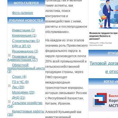
производства и включая
ФОТО-ГАЛЕРЕЯ
такие аспекты, как
логистика, поиск
Фото-галерея
контрагентов и
РУБРИКИ НОВОСТЕЙ
взаимодействие с ними,
расчеты и послепродажное
Инвестиции (1)
обслуживание».
Конкуренция (1)
На каждом из этих этапов
Строительство (1)
значима роль Приволжского
КДН и ЗП (2)
федерального округа: в
Роскомнадзор (2)
ОТХО
округе производится почти
Правовые акты
Администрации (27)
20% всей промышленной и
Типовой дого
Областной
сельскохозяйственной
природоохранный центр
и отх
(3)
продукции страны, через
Спорт (4)
ПФО проходят
КОГАУ «
ГО и ЧС (9)
международные
Лес (20)
транспортные коридоры,
Молодёжи (20)
которые связывают Россию
ДНД (21)
с Республикой Казахстан,
Сельское хозяйство
Китаем, Ираном.
(54)
Кадастровые работы
Алексей Кузьмицкий как
(30)
инвестиционный