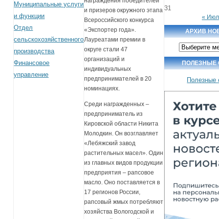
награждения победителей
Муниципальные услуги
31
и призеров окружного этапа
и функции
« Июл
Всероссийского конкурса
Отдел
«Экспортер года».
АРХИВ НО
сельскохозяйственного
Лауреатами премии в
Архив
округе стали 47
производства
новостей
организаций и
Финансовое
ПОЛЕЗНЫЕ
индивидуальных
управление
предпринимателей в 20
Полезные 
номинациях.
Среди награжденных –
предприниматель из
Кировской области Никита
Молодкин. Он возглавляет
«Лебяжский завод
растительных масел». Один
из главных видов продукции
предприятия – рапсовое
масло. Оно поставляется в
17 регионов России,
рапсовый жмых потребляют
хозяйства Вологодской и