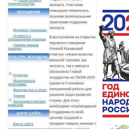
Орган опеки и
попечительства
экспорта. Участники
совещания обменялись
ОБРАЩЕНИЯ
лучшими региональными
ГРАЖДАН
практиками поддержки
экспорта.
Интернет приемная
О работе с
В выступлении на открытии
обращениями граждан
окружного совещания
График приема
граждан
Алексей Кузьмицкий
отметил: «Новое качество
КУЛЬТУРА, МОЛОДЕЖЬ,
внешней торговли, как
СПОРТ, ТУРИЗМ
экспорта, так и импорта
обозначено Главой
Культура
государства на ПМЭФ-2025
Молодежные
одним из 5 основных
программы
направлений работы для
Физкультура и спорт
решения задач развития
Туризм
страны. Для этого
Антинаркотическая
комиссия
необходимо сопровождение
и поддержка по всей
КАРТА САЙТА
цепочке создания и
продажи товаров, начиная с
Карта сайта