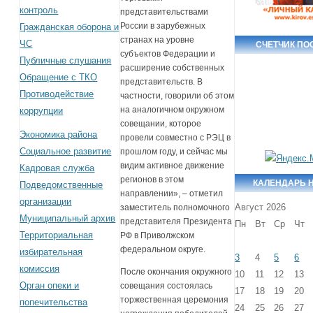
контроль
представительствами
России в зарубежных
Гражданская оборона и
странах на уровне
ЧС
СЧЕТЧИК П
субъектов Федерации и
Публичные слушания
расширение собственных
Обращение с ТКО
представительств. В
Противодействие
частности, говорили об этом
на аналогичном окружном
коррупции
совещании, которое
Экономика района
провели совместно с РЭЦ в
Социальное развитие
прошлом году, и сейчас мы
видим активное движение
Кадровая служба
регионов в этом
КАЛЕНДАРЬ 
Подведомственные
направлении», – отметил
организации
Август 2026
заместитель полномочного
Муниципальный архив
представителя Президента
Пн
Вт
Ср
Чт
Территориальная
РФ в Приволжском
федеральном округе.
избирательная
3
4
5
6
комиссия
После окончания окружного
10
11
12
13
Орган опеки и
совещания состоялась
17
18
19
20
торжественная церемония
попечительства
24
25
26
27