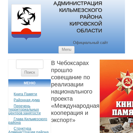
АДМИНИСТРАЦИЯ
КИЛЬМЕЗСКОГО
РАЙОНА
КИРОВСКОЙ
ОБЛАСТИ
Официальный сайт
Skip to content
Menu
В Чебоксарах
Найти:
прошло
совещание по
МЕНЮ
реализации
национального
Книга Памяти
проекта
Районная дума
«Международная
Перечень
территориальных
кооперация и
центров занятости
экспорт»
Глава Кильмезского
района
Структура
Администрации района