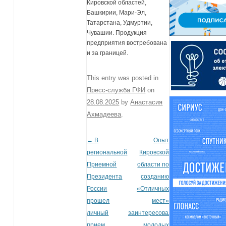
Кировской областей,
Башкирии, Мари-Эл,
Татарстана, Удмуртии,
Чувашии. Продукция
предприятия востребована
и за границей.
This entry was posted in
Пресс-служба ГФИ
on
28.08.2025
by
Анастасия
Ахмадеева
.
←
В
Опыт
Post navigation
региональной
Кировской
Приемной
области по
Президента
созданию
России
«Отличных
прошел
мест»
личный
заинтересовал
прием
молодых