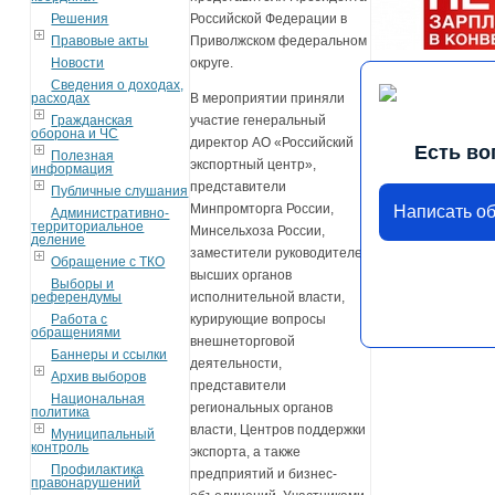
Решения
Российской Федерации в
Правовые акты
Приволжском федеральном
Новости
округе.
Сведения о доходах,
расходах
В мероприятии приняли
Гражданская
участие генеральный
оборона и ЧС
директор АО «Российский
Есть во
Полезная
экспортный центр»,
информация
представители
Публичные слушания
Минпромторга России,
Написать о
Административно-
территориальное
Минсельхоза России,
деление
заместители руководителей
Обращение с ТКО
высших органов
Выборы и
референдумы
исполнительной власти,
Работа с
курирующие вопросы
обращениями
внешнеторговой
Баннеры и ссылки
деятельности,
Архив выборов
представители
Национальная
региональных органов
политика
власти, Центров поддержки
Муниципальный
контроль
экспорта, а также
Профилактика
предприятий и бизнес-
правонарушений