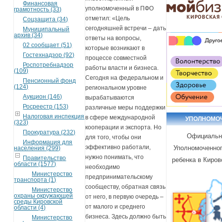
Финансовая
уполномоченный в ПФО
грамотность (33)
отметил: «Цель
Соцзащита (34)
сегодняшней встречи – дать
Муниципальный
архив (34)
ответы на вопросы,
02 сообщает (51)
которые возникают в
Гостехнадзор (92)
процессе совместной
Роспотребнадзор
работы власти и бизнеса.
(109)
Сегодня на федеральном и
Пенсионный фонд
(124)
региональном уровне
Аукцион (146)
вырабатываются
Росреестр (153)
различные меры поддержки
Налоговая инспекция
в сфере международной
УПОЛНОМО
(323)
кооперации и экспорта. Но
Прокуратура (232)
Официальн
для того, чтобы они
Информация для
эффективно работали,
Уполномоченног
населения (299)
нужно понимать, что
Правительство
ребенка в Киров
области (1577)
необходимо
Министерство
предпринимательскому
транспорта (1)
сообществу, обратная связь
Министерство
охраны окружающей
от него, в первую очередь –
среды Кировской
от малого и среднего
области (4)
бизнеса. Здесь должно быть
Министерство