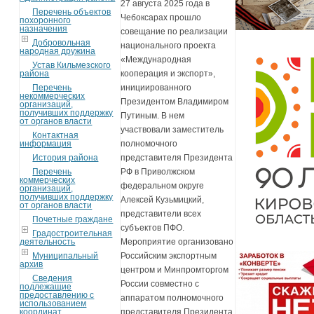
27 августа 2025 года в
Перечень объектов
Чебоксарах прошло
похоронного
назначения
совещание по реализации
Добровольная
национального проекта
народная дружина
«Международная
Устав Кильмезского
района
кооперация и экспорт»,
Перечень
инициированного
некоммерческих
Президентом Владимиром
организаций,
получивших поддержку
Путиным. В нем
от органов власти
участвовали заместитель
Контактная
информация
полномочного
История района
представителя Президента
Перечень
РФ в Приволжском
коммерческих
федеральном округе
организаций,
получивших поддержку
Алексей Кузьмицкий,
от органов власти
представители всех
Почетные граждане
субъектов ПФО.
Градостроительная
деятельность
Мероприятие организовано
Муниципальный
Российским экспортным
архив
центром и Минпромторгом
Сведения
России совместно с
подлежащие
предоставлению с
аппаратом полномочного
использованием
координат
представителя Президента