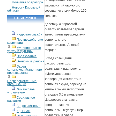
объединений. Участниками
Политика оператора
мероприятий окружного
Новости Кировской
области
совещания стали более 150
человек.
СТРУКТУРНЫЕ
Делегацию Кировской
ПОДРАЗДЕЛЕНИЯ
области возглавил первый
Кадровая служба
заместитель председателя
Противодействие
регионального
коррупции
правительства Алексей
Муниципальные
Жердев.
услуги и функции
Образование
В ходе совещания
Экономика района
рассмотрены ход
Отдел
реализации нацпроекта
сельскохозяйственного
производства
«Международная
кооперация и экспорт» в
Подведомственные
организации
регионах округа, переход на
Финансовое
Региональный экспортный
управление
стандарт 3.0 и внедрение
Социальное
Цифрового стандарта
развитие
предоставления
Водоснабжение
региональных услуг и мер
КДН и ЗП
поддержки в сфере