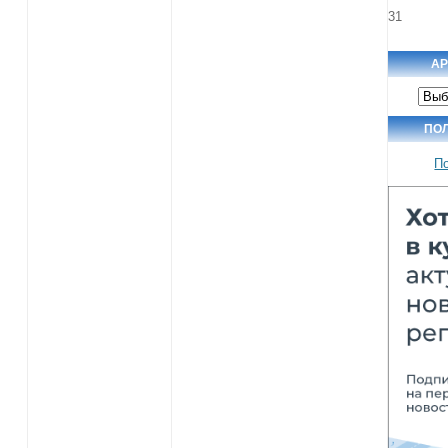
31
АР
Архи
ново
ПО
П