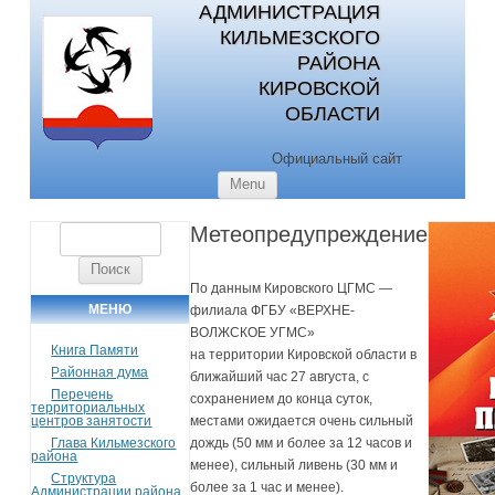
АДМИНИСТРАЦИЯ
КИЛЬМЕЗСКОГО
РАЙОНА
КИРОВСКОЙ
ОБЛАСТИ
Официальный сайт
Skip to content
Menu
Метеопредупреждение
Найти:
По данным Кировского ЦГМС —
МЕНЮ
филиала ФГБУ «ВЕРХНЕ-
ВОЛЖСКОЕ УГМС»
Книга Памяти
на территории Кировской области в
Районная дума
ближайший час 27 августа, с
Перечень
сохранением до конца суток,
территориальных
центров занятости
местами ожидается очень сильный
Глава Кильмезского
дождь (50 мм и более за 12 часов и
района
менее), сильный ливень (30 мм и
Структура
более за 1 час и менее).
Администрации района