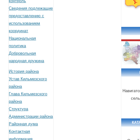
контроль
Сведения подлежащие
предоставлению с
использованием
координат
Национальная
политика
Добровольная
народная дружина
История района
Устав Кильмезского
района
Навигато
Глава Кильмезского
сель
района
Структура
Администрации района
КАТ
Районная дума
Контактная
информация