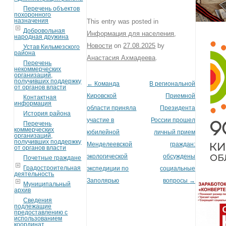
Перечень объектов
похоронного
назначения
This entry was posted in
Добровольная
Информация для населения
,
народная дружина
Новости
on
27.08.2025
by
Устав Кильмезского
района
Анастасия Ахмадеева
.
Перечень
некоммерческих
организаций,
получивших поддержку
←
Команда
В региональной
Post navigation
от органов власти
Кировской
Приемной
Контактная
информация
области приняла
Президента
История района
участие в
России прошел
Перечень
коммерческих
юбилейной
личный прием
организаций,
получивших поддержку
Менделеевской
граждан:
от органов власти
экологической
обсуждены
Почетные граждане
Градостроительная
экспедиции по
социальные
деятельность
Заполярью
вопросы
→
Муниципальный
архив
Сведения
подлежащие
предоставлению с
использованием
координат