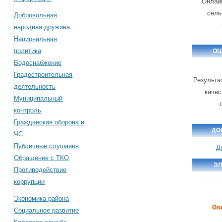
Онлайн
сель
Добровольная
народная дружина
Национальная
политика
ОЦ
Водоснабжение
Градостроительная
Результа
деятельность
качес
Муниципальный
контроль
Гражданская оборона и
ДО
ЧС
Публичные слушания
Д
Обращение с ТКО
ЭЛ
Противодействие
коррупции
Экономика района
Социальное развитие