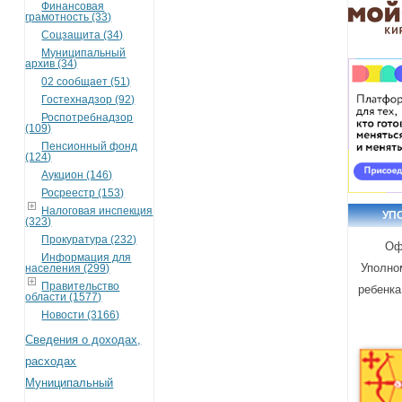
Финансовая
грамотность (33)
Соцзащита (34)
Муниципальный
архив (34)
02 сообщает (51)
Гостехнадзор (92)
Роспотребнадзор
(109)
Пенсионный фонд
(124)
Аукцион (146)
Росреестр (153)
Налоговая инспекция
УП
(323)
Прокуратура (232)
Оф
Информация для
Уполно
населения (299)
Правительство
ребенка
области (1577)
Новости (3166)
Сведения о доходах,
расходах
Муниципальный