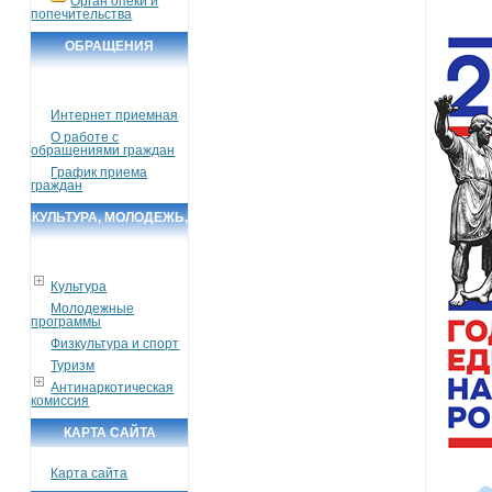
Орган опеки и
попечительства
ОБРАЩЕНИЯ
ГРАЖДАН
Интернет приемная
О работе с
обращениями граждан
График приема
граждан
КУЛЬТУРА, МОЛОДЕЖЬ,
СПОРТ, ТУРИЗМ
Культура
Молодежные
программы
Физкультура и спорт
Туризм
Антинаркотическая
комиссия
КАРТА САЙТА
Карта сайта