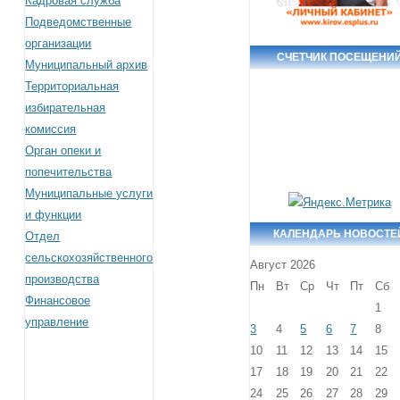
Кадровая служба
Подведомственные
организации
СЧЕТЧИК ПОСЕЩЕНИ
Муниципальный архив
Территориальная
избирательная
комиссия
Орган опеки и
попечительства
Муниципальные услуги
и функции
КАЛЕНДАРЬ НОВОСТЕ
Отдел
сельскохозяйственного
Август 2026
производства
Пн
Вт
Ср
Чт
Пт
Сб
Финансовое
1
управление
3
4
5
6
7
8
10
11
12
13
14
15
17
18
19
20
21
22
24
25
26
27
28
29