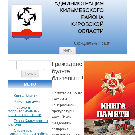
АДМИНИСТРАЦИЯ
КИЛЬМЕЗСКОГО
РАЙОНА
КИРОВСКОЙ
ОБЛАСТИ
Официальный сайт
Skip to content
Menu
Гражадане,
Найти:
будьте
бдительны!
МЕНЮ
Памятка от Банка
Книга Памяти
России и
Районная дума
Генеральной
Перечень
территориальных
прокуратуры
центров занятости
Российской
Глава Кильмезского
Федерации
района
содержит
Структура
Администрации района