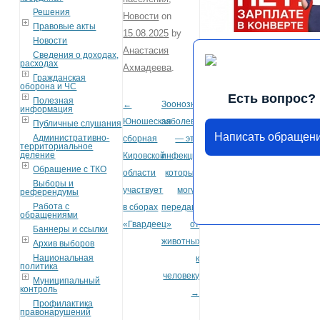
Решения
Новости
on
Правовые акты
15.08.2025
by
Новости
Анастасия
Сведения о доходах,
расходах
Ахмадеева
.
Гражданская
оборона и ЧС
Есть вопрос?
Полезная
←
Зоонозные
Post navigation
информация
Юношеская
заболевания
Публичные слушания
Написать обращен
Административно-
сборная
— это
территориальное
деление
Кировской
инфекции,
Обращение с ТКО
области
которые
Выборы и
участвует
могут
референдумы
Работа с
в сборах
передаваться
обращениями
«Гвардеец»
от
Баннеры и ссылки
животных
Архив выборов
Национальная
к
политика
человеку
Муниципальный
контроль
→
Профилактика
правонарушений