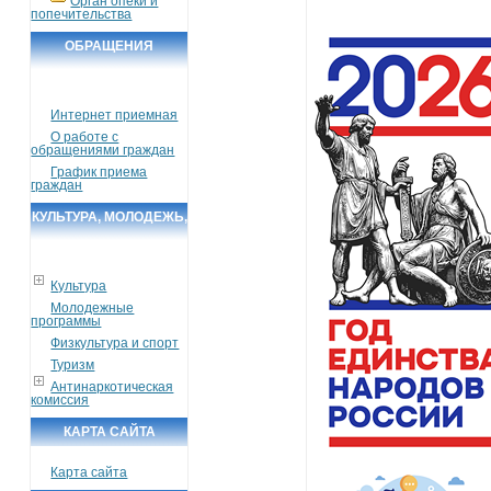
Орган опеки и
попечительства
ОБРАЩЕНИЯ
ГРАЖДАН
Интернет приемная
О работе с
обращениями граждан
График приема
граждан
КУЛЬТУРА, МОЛОДЕЖЬ,
СПОРТ, ТУРИЗМ
Культура
Молодежные
программы
Физкультура и спорт
Туризм
Антинаркотическая
комиссия
КАРТА САЙТА
Карта сайта