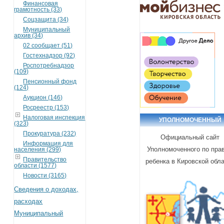
Финансовая
грамотность (33)
Соцзащита (34)
Муниципальный
архив (34)
02 сообщает (51)
Гостехнадзор (92)
Роспотребнадзор
(109)
Пенсионный фонд
(124)
Аукцион (146)
Росреестр (153)
Налоговая инспекция
УПОЛНОМОЧЕННЫЙ
(323)
Прокуратура (232)
Официальный сайт
Информация для
Уполномоченного по пра
населения (299)
Правительство
ребенка в Кировской обл
области (1577)
Новости (3165)
Сведения о доходах,
расходах
Муниципальный