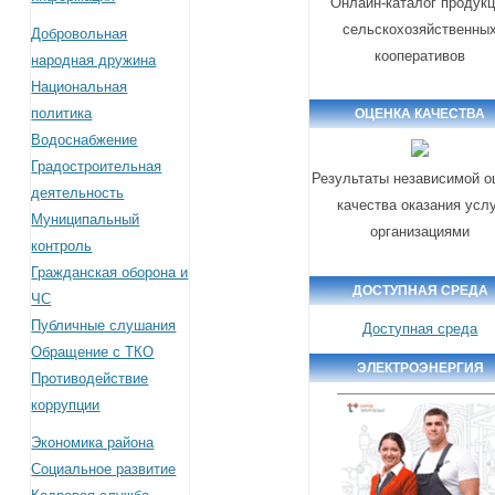
Онлайн-каталог продук
сельскохозяйственны
Добровольная
кооперативов
народная дружина
Национальная
политика
ОЦЕНКА КАЧЕСТВА
Водоснабжение
Градостроительная
Результаты независимой о
деятельность
качества оказания усл
Муниципальный
организациями
контроль
Гражданская оборона и
ДОСТУПНАЯ СРЕДА
ЧС
Публичные слушания
Доступная среда
Обращение с ТКО
ЭЛЕКТРОЭНЕРГИЯ
Противодействие
коррупции
Экономика района
Социальное развитие