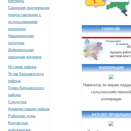
контроль
Сведения подлежащие
предоставлению с
использованием
координат
ГОЛОСУЙ!
Национальная
политика
Добровольная
народная дружина
История района
КООПЕРАЦИЯ
Устав Кильмезского
района
Навигатор по мерам подд
Глава Кильмезского
сельскохозяйственно
района
кооперации
Структура
Администрации района
КАТАЛОГ ПРОДУКЦИИ
Районная дума
Контактная
информация