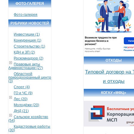
ФОТО-ГАЛЕРЕЯ
Фото-галерея
РУБРИКИ НОВОСТЕЙ
Инвестиции (1)
Конкуренция (1)
Строительство (1)
КДН и ЗП (2)
Роскомнадзор (2)
ОТХОДЫ
Правовые акты
Администрации (27)
Типовой договор на
Областной
природоохранный центр
и отходы
(3)
Спорт (4)
КОГАУ «МФЦ»
ГО и ЧС (9)
Лес (20)
Молодёжи (20)
ДНД (21)
Сельское хозяйство
(54)
Кадастровые работы
(30)