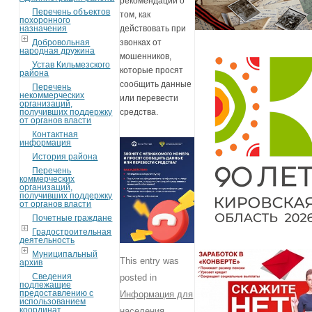
рекомендации о
Перечень объектов
том, как
похоронного
назначения
действовать при
Добровольная
звонках от
народная дружина
мошенников,
Устав Кильмезского
которые просят
района
сообщить данные
Перечень
некоммерческих
или перевести
организаций,
получивших поддержку
средства.
от органов власти
Контактная
информация
История района
Перечень
коммерческих
организаций,
получивших поддержку
от органов власти
Почетные граждане
Градостроительная
деятельность
Муниципальный
This entry was
архив
Сведения
posted in
подлежащие
предоставлению с
Информация для
использованием
координат
населения
,