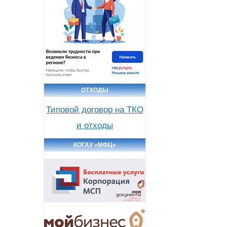
ОТХОДЫ
Типовой договор на ТКО
и отходы
КОГАУ «МФЦ»