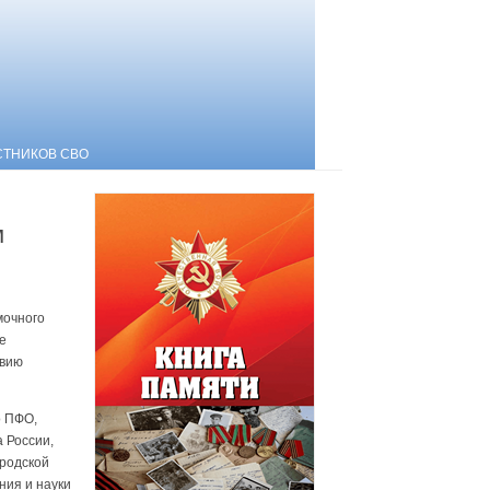
СТНИКОВ СВО
м
мочного
е
твию
о ПФО,
 России,
родской
ния и науки