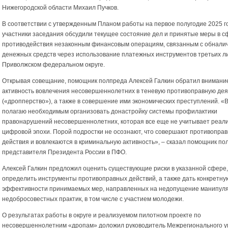
Нижегородской области Михаил Пучков.
В соответствии с утвержденным Планом работы на первое полугодие 2025 г
участники заседания обсудили текущее состояние дел и принятые меры в с
противодействия незаконным финансовым операциям, связанным с обнали
денежных средств через использование платежных инструментов третьих ли
Приволжском федеральном округе.
Открывая совещание, помощник полпреда Алексей Галкин обратил внимани
активность вовлечения несовершеннолетних в теневую противоправную де
(«дропперство»), а также в совершение ими экономических преступлений. «В
полагаю необходимым организовать донастройку системы профилактики
правонарушений несовершеннолетних, которая все еще не учитывает реал
цифровой эпохи. Порой подростки не осознают, что совершают противопра
действия и вовлекаются в криминальную активность», – сказал помощник по
представителя Президента России в ПФО.
Алексей Галкин предложил оценить существующие риски в указанной сфере,
определить инструменты противоправных действий, а также дать конкретну
эффективности принимаемых мер, направленных на недопущение манипуля
недобросовестных практик, в том числе с участием молодежи.
О результатах работы в округе и реализуемом пилотном проекте по
несовершеннолетним «дропам» доложил руководитель Межрегионального 