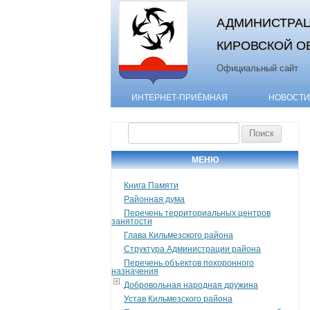
АДМИНИСТРАЦ
КИРОВСКОЙ О
Официальный сайт
ИНТЕРНЕТ-ПРИЁМНАЯ
НОВОСТИ
Найти:
МЕНЮ
Книга Памяти
Районная дума
Перечень территориальных центров
занятости
Глава Кильмезского района
Структура Администрации района
Перечень объектов похоронного
назначения
Добровольная народная дружина
Устав Кильмезского района