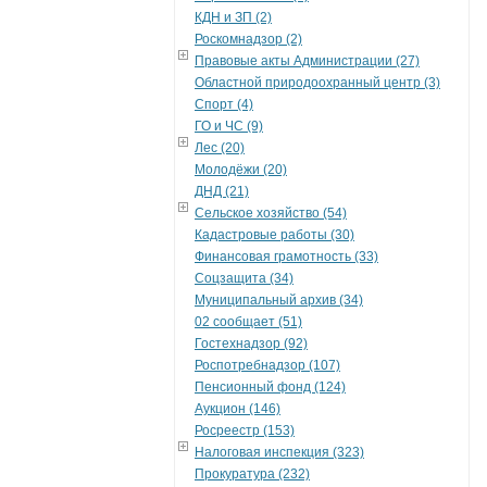
КДН и ЗП (2)
Роскомнадзор (2)
Правовые акты Администрации (27)
Областной природоохранный центр (3)
Спорт (4)
ГО и ЧС (9)
Лес (20)
Молодёжи (20)
ДНД (21)
Сельское хозяйство (54)
Кадастровые работы (30)
Финансовая грамотность (33)
Соцзащита (34)
Муниципальный архив (34)
02 сообщает (51)
Гостехнадзор (92)
Роспотребнадзор (107)
Пенсионный фонд (124)
Аукцион (146)
Росреестр (153)
Налоговая инспекция (323)
Прокуратура (232)