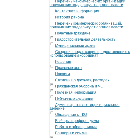
Перечень некоммерческих организаций,
получивших поддержку от органов власти
Контактная информация
История района
Перечень коммерческих организаций,
получивших поддержку от органов власти
Почетные граждане
Градостроительная деятельность
Муниципальный архив
Сведения подлежащие предоставлению с
использованием координат
Решения
Правовые акты
Новости
Сведения о доходах, расходах
Гражданская оборона и ЧС
Полезная информация
Публичные слушания
Административно-территориальное
деление
Обращение с ТКО
Выборы и референдумы
Работа с обращениями
Баннеры и ссылки