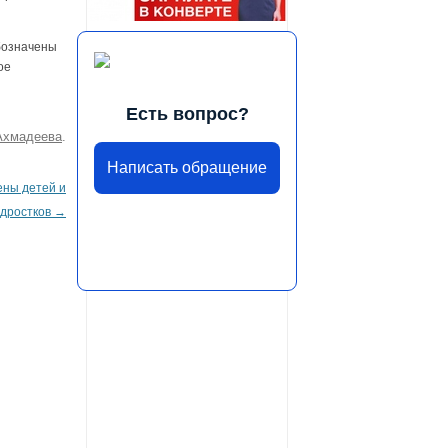
бозначены
ое
Есть вопрос?
Ахмадеева
.
Написать обращение
ены детей и
дростков
→