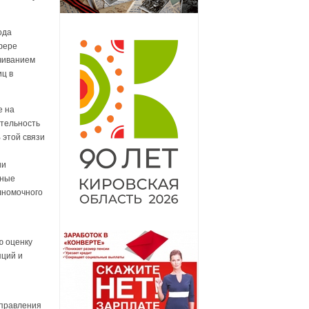
ода
фере
чиванием
ц в
е на
ятельность
 этой связи
ии
вные
лномочного
ю оценку
ций и
управления