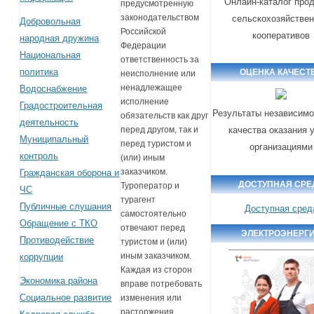
Онлайн-каталог про
предусмотренную
законодательством
сельскохозяйстве
Добровольная
Российской
кооперативов
народная дружина
Федерации
Национальная
ответственность за
политика
ОЦЕНКА КАЧЕСТ
неисполнение или
ненадлежащее
Водоснабжение
исполнение
Градостроительная
Результаты независимо
обязательств как друг
деятельность
качества оказания 
перед другом, так и
Муниципальный
перед туристом и
организациями
контроль
(или) иным
заказчиком.
Гражданская оборона и
ДОСТУПНАЯ СРЕ
Туроператор и
ЧС
турагент
Публичные слушания
Доступная сред
самостоятельно
Обращение с ТКО
отвечают перед
ЭЛЕКТРОЭНЕРГ
Противодействие
туристом и (или)
иным заказчиком.
коррупции
Каждая из сторон
Экономика района
вправе потребовать
Социальное развитие
изменения или
расторжения