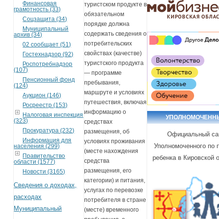
Финансовая
туристском продукте в
грамотность (33)
обязательном
Соцзащита (34)
порядке должна
Муниципальный
содержать сведения о
архив (34)
потребительских
02 сообщает (51)
свойствах (качестве)
Гостехнадзор (92)
туристского продукта
Роспотребнадзор
(107)
— программе
Пенсионный фонд
пребывания,
(124)
маршруте и условиях
Аукцион (146)
путешествия, включая
Росреестр (153)
информацию о
Налоговая инспекция
УПОЛНОМОЧЕНН
(323)
средствах
Прокуратура (232)
размещения, об
Официальный са
Информация для
условиях проживания
Уполномоченного по 
населения (299)
(месте нахождения
Правительство
ребенка в Кировской 
средства
области (1577)
размещения, его
Новости (3165)
категории) и питания,
Сведения о доходах,
услугах по перевозке
расходах
потребителя в стране
Муниципальный
(месте) временного