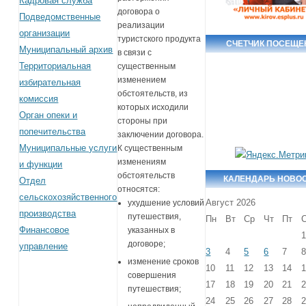
Кадровая служба
договора о
Подведомственные
реализации
организации
туристского продукта
СЧЕТЧИК ПОСЕЩЕ
Муниципальный архив
в связи с
Территориальная
существенным
изменением
избирательная
обстоятельств, из
комиссия
которых исходили
Орган опеки и
стороны при
попечительства
заключении договора.
Муниципальные услуги
К существенным
изменениям
и функции
обстоятельств
КАЛЕНДАРЬ НОВО
Отдел
относятся:
сельскохозяйственного
Август 2026
ухудшение условий
производства
путешествия,
Пн
Вт
Ср
Чт
Пт
Финансовое
указанных в
договоре;
управление
3
4
5
6
7
изменение сроков
10
11
12
13
14
совершения
17
18
19
20
21
путешествия;
24
25
26
27
28