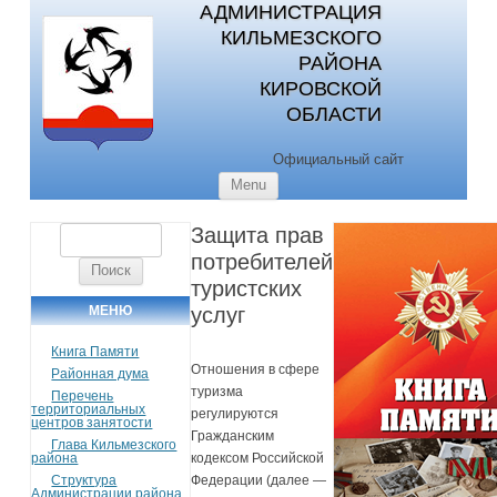
АДМИНИСТРАЦИЯ
КИЛЬМЕЗСКОГО
РАЙОНА
КИРОВСКОЙ
ОБЛАСТИ
Официальный сайт
Skip to content
Menu
Защита прав
Найти:
потребителей
туристских
МЕНЮ
услуг
Книга Памяти
Отношения в сфере
Районная дума
туризма
Перечень
территориальных
регулируются
центров занятости
Гражданским
Глава Кильмезского
района
кодексом Российской
Структура
Федерации (далее —
Администрации района