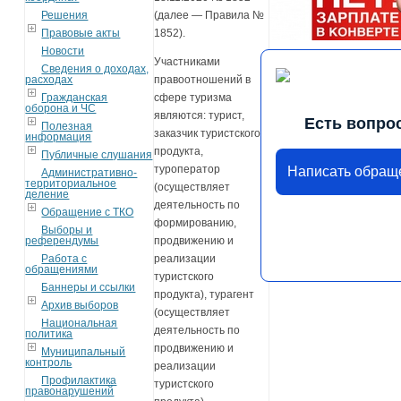
Решения
(далее — Правила №
Правовые акты
1852).
Новости
Участниками
Сведения о доходах,
расходах
правоотношений в
Гражданская
сфере туризма
оборона и ЧС
являются: турист,
Есть вопро
Полезная
заказчик туристского
информация
продукта,
Публичные слушания
туроператор
Написать обращ
Административно-
территориальное
(осуществляет
деление
деятельность по
Обращение с ТКО
формированию,
Выборы и
референдумы
продвижению и
Работа с
реализации
обращениями
туристского
Баннеры и ссылки
продукта), турагент
Архив выборов
(осуществляет
Национальная
деятельность по
политика
продвижению и
Муниципальный
контроль
реализации
Профилактика
туристского
правонарушений