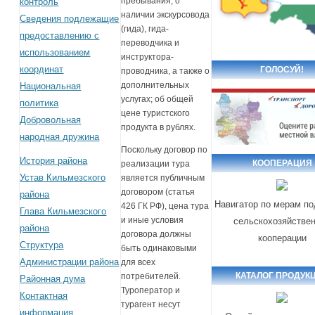
пребывания, о
контроль
наличии экскурсовода
Сведения подлежащие
(гида), гида-
предоставлению с
переводчика и
использованием
инструктора-
координат
ГОЛОСУЙ!
проводника, а также о
дополнительных
Национальная
услугах; об общей
политика
цене туристского
Добровольная
продукта в рублях.
народная дружина
Поскольку договор по
История района
КООПЕРАЦИЯ
реализации тура
Устав Кильмезского
является публичным
договором (статья
района
Навигатор по мерам п
426 ГК РФ), цена тура
Глава Кильмезского
и иные условия
сельскохозяйстве
района
договора должны
кооперации
Структура
быть одинаковыми
Администрации района
для всех
КАТАЛОГ ПРОДУК
потребителей.
Районная дума
Туроператор и
Контактная
турагент несут
информация