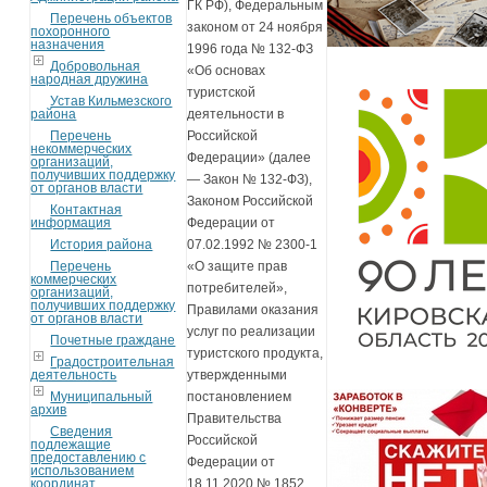
ГК РФ), Федеральным
Перечень объектов
законом от 24 ноября
похоронного
назначения
1996 года № 132-ФЗ
Добровольная
«Об основах
народная дружина
туристской
Устав Кильмезского
района
деятельности в
Перечень
Российской
некоммерческих
Федерации» (далее
организаций,
получивших поддержку
— Закон № 132-ФЗ),
от органов власти
Законом Российской
Контактная
информация
Федерации от
История района
07.02.1992 № 2300-1
Перечень
«О защите прав
коммерческих
потребителей»,
организаций,
получивших поддержку
Правилами оказания
от органов власти
услуг по реализации
Почетные граждане
туристского продукта,
Градостроительная
деятельность
утвержденными
Муниципальный
постановлением
архив
Правительства
Сведения
Российской
подлежащие
предоставлению с
Федерации от
использованием
координат
18.11.2020 № 1852