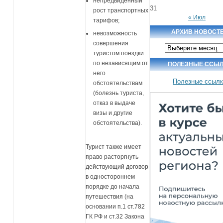
непредвиденный
31
рост транспортных
« Июл
тарифов;
АРХИВ НОВОСТ
невозможность
совершения
Архив
новостей
туристом поездки
по независящим от
ПОЛЕЗНЫЕ ССЫ
него
Полезные ссыл
обстоятельствам
(болезнь туриста,
отказ в выдаче
визы и другие
обстоятельства).
Турист также имеет
право расторгнуть
действующий договор
в одностороннем
порядке до начала
путешествия (на
основании п.1 ст.782
ГК РФ и ст.32 Закона