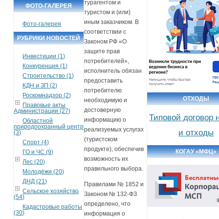
турагентом и
ФОТО-ГАЛЕРЕЯ
туристом и (или)
иным заказчиком. В
Фото-галерея
соответствии с
РУБРИКИ НОВОСТЕЙ
Законом РФ «О
защите прав
Инвестиции (1)
потребителей»,
Конкуренция (1)
исполнитель обязан
Строительство (1)
предоставить
КДН и ЗП (2)
потребителю
Роскомнадзор (2)
ОТХОДЫ
необходимую и
Правовые акты
достоверную
Администрации (27)
Типовой договор 
информацию о
Областной
природоохранный центр
реализуемых услугах
и отходы
(3)
(туристском
Спорт (4)
продукте), обеспечив
КОГАУ «МФЦ»
ГО и ЧС (9)
возможность их
Лес (20)
правильного выбора.
Молодёжи (20)
ДНД (21)
Правилами № 1852 и
Сельское хозяйство
Законом № 132-ФЗ
(54)
определено, что
Кадастровые работы
(30)
информация о