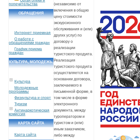
Орган опеки и
попечительства
(независимо от
включения в общую
ОБРАЩЕНИЯ
цену стоимости
ГРАЖДАН
экскурсионного
обслуживания и (или)
Интернет приемная
других услуг) по
О работе с
договору о
обращениями граждан
реализации
График приема
граждан
туристского продукта.
Реализация
КУЛЬТУРА, МОЛОДЕЖЬ,
туристского продукта
СПОРТ, ТУРИЗМ
осуществляется на
основании договора,
Культура
заключаемого в
Молодежные
программы
письменной форме, в
Физкультура и спорт
том числе в форме
Туризм
электронного
Антинаркотическая
документа, между
комиссия
туроператором и
туристом и (или)
КАРТА САЙТА
иным заказчиком,
Карта сайта
либо между