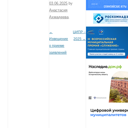
03.06.2025
by
Анастасия
Ахмадеева
.
←
ЦИПР –
Post navigation
Извещение
2025
→
о приеме
заявлений