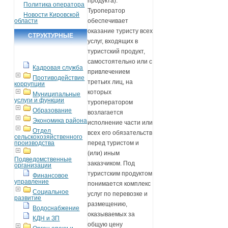
продукта).
Политика оператора
Туроператор
Новости Кировской
области
обеспечивает
оказание туристу всех
СТРУКТУРНЫЕ
услуг, входящих в
ПОДРАЗДЕЛЕНИЯ
туристский продукт,
самостоятельно или с
Кадровая служба
привлечением
Противодействие
третьих лиц, на
коррупции
которых
Муниципальные
услуги и функции
туроператором
Образование
возлагается
Экономика района
исполнение части или
Отдел
всех его обязательств
сельскохозяйственного
производства
перед туристом и
(или) иным
Подведомственные
заказчиком. Под
организации
туристским продуктом
Финансовое
управление
понимается комплекс
Социальное
услуг по перевозке и
развитие
размещению,
Водоснабжение
оказываемых за
КДН и ЗП
общую цену