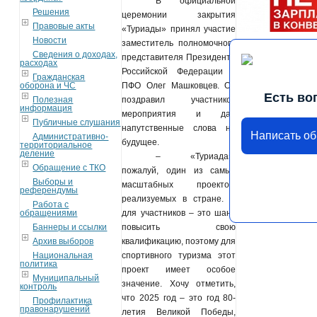
В официальной
Решения
церемонии закрытия
Правовые акты
«Туриады» принял участие
Новости
заместитель полномочного
Сведения о доходах,
представителя Президента
расходах
Российской Федерации в
Гражданская
оборона и ЧС
ПФО Олег Машковцев. Он
Есть во
Полезная
поздравил участников
информация
мероприятия и дал
Публичные слушания
напутственные слова на
Написать о
Административно-
будущее.
территориальное
деление
– «Туриада»,
Обращение с ТКО
пожалуй, один из самых
Выборы и
масштабных проектов,
референдумы
реализуемых в стране. А
Работа с
обращениями
для участников – это шанс
Баннеры и ссылки
повысить свою
Архив выборов
квалификацию, поэтому для
Национальная
спортивного туризма этот
политика
проект имеет особое
Муниципальный
значение. Хочу отметить,
контроль
что 2025 год – это год 80-
Профилактика
правонарушений
летия Великой Победы,