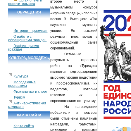
Орган опеки и
второе место в
попечительства
музыкальном конкурсе
ОБРАЩЕНИЯ
«Музыка сердец», исполнив
песню В. Высоцкого «Так
ГРАЖДАН
случилось – мужчины
Интернет приемная
ушли». Ее высокий
О работе с
результат внес вклад в
обращениями граждан
общекомандный зачет
График приема
соревнований.
граждан
Отличные
КУЛЬТУРА, МОЛОДЕЖЬ,
результаты кировских
СПОРТ, ТУРИЗМ
ребят на «Туриаде»
являются подтверждением
Культура
высокого уровня подготовки
Молодежные
и профессионализма их
программы
педагогов, которые
Физкультура и спорт
готовили их к
Туризм
соревнованиям по туризму.
Антинаркотическая
комиссия
На награждении
победители и призеры
КАРТА САЙТА
были отмечены памятным
наградами, грамотами,
Карта сайта
медалями и ценными