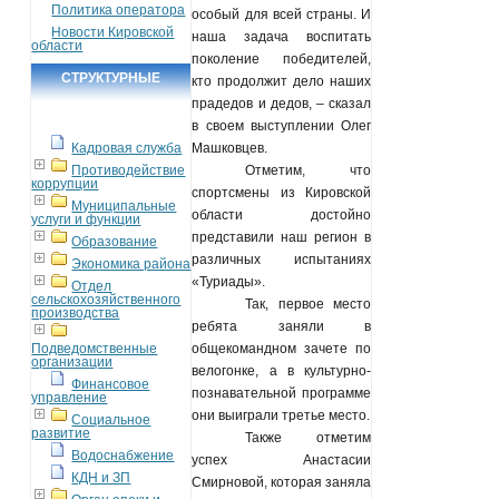
Политика оператора
особый для всей страны. И
Новости Кировской
наша задача воспитать
области
поколение победителей,
СТРУКТУРНЫЕ
кто продолжит дело наших
прадедов и дедов, – сказал
ПОДРАЗДЕЛЕНИЯ
в своем выступлении Олег
Кадровая служба
Машковцев.
Противодействие
Отметим, что
коррупции
спортсмены из Кировской
Муниципальные
области достойно
услуги и функции
представили наш регион в
Образование
различных испытаниях
Экономика района
«Туриады».
Отдел
сельскохозяйственного
Так, первое место
производства
ребята заняли в
Подведомственные
общекомандном зачете по
организации
велогонке, а в культурно-
Финансовое
познавательной программе
управление
они выиграли третье место.
Социальное
развитие
Также отметим
Водоснабжение
успех Анастасии
КДН и ЗП
Смирновой, которая заняла