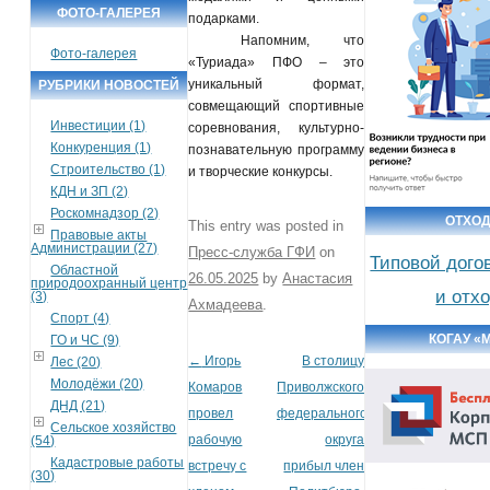
ФОТО-ГАЛЕРЕЯ
подарками.
Напомним, что
Фото-галерея
«Туриада» ПФО – это
уникальный формат,
РУБРИКИ НОВОСТЕЙ
совмещающий спортивные
Инвестиции (1)
соревнования, культурно-
Конкуренция (1)
познавательную программу
Строительство (1)
и творческие конкурсы.
КДН и ЗП (2)
Роскомнадзор (2)
ОТХО
This entry was posted in
Правовые акты
Администрации (27)
Пресс-служба ГФИ
on
Типовой дого
Областной
26.05.2025
by
Анастасия
природоохранный центр
и отх
(3)
Ахмадеева
.
Спорт (4)
КОГАУ «
ГО и ЧС (9)
←
Игорь
В столицу
Лес (20)
Post navigation
Молодёжи (20)
Комаров
Приволжского
ДНД (21)
провел
федерального
Сельское хозяйство
рабочую
округа
(54)
Кадастровые работы
встречу с
прибыл член
(30)