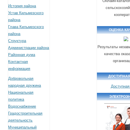
Онлайн-катало
История района
сельскохозя
Устав Кильмезского
коопера
района
Глава Кильмезского
ОЦЕНКА КА
района
Структура
Результаты незав
Администрации района
качества оказ
Районная дума
организа
Контактная
информация
ДОСТУПНАЯ
Добровольная
народная дружина
Доступная
Национальная
ЭЛЕКТРОЭ
политика
Водоснабжение
Градостроительная
деятельность
Муниципальный