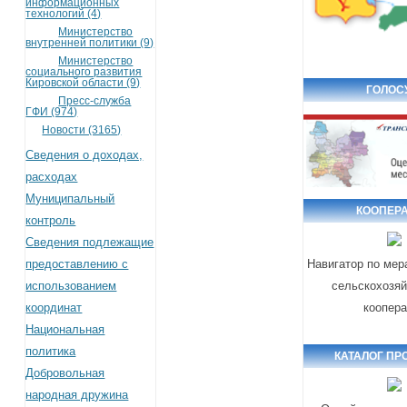
информационных
технологий (4)
Министерство
внутренней политики (9)
Министерство
социального развития
Кировской области (9)
ГОЛОС
Пресс-служба
ГФИ (974)
Новости (3165)
Сведения о доходах,
расходах
Муниципальный
КООПЕР
контроль
Сведения подлежащие
предоставлению с
Навигатор по ме
использованием
сельскохозя
координат
коопер
Национальная
политика
КАТАЛОГ ПР
Добровольная
народная дружина