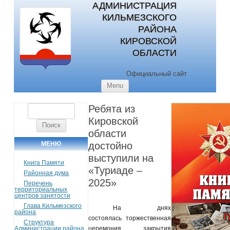
АДМИНИСТРАЦИЯ
КИЛЬМЕЗСКОГО
РАЙОНА
КИРОВСКОЙ
ОБЛАСТИ
Официальный сайт
Skip to content
Menu
Ребята из
Найти:
Кировской
области
МЕНЮ
достойно
выступили на
Книга Памяти
«Туриаде –
Районная дума
2025»
Перечень
территориальных
центров занятости
Глава Кильмезского
На днях
района
состоялась торжественная
Структура
Администрации района
церемония закрытия