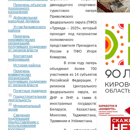
Перечень объектов
двенадцатого спортивно-
похоронного
туристского лагеря
назначения
Приволжского
Добровольная
народная дружина
федерального округа (ПФО)
Устав Кильмезского
«Туриада – 2025», который
района
проходит под патронатом
Перечень
некоммерческих
полномочного
организаций,
представителя Президента
получивших поддержку
от органов власти
России в ПФО Игоря
Контактная
Комарова.
информация
В этом году лагерь
История района
объединил более 700
Перечень
коммерческих
участников из 14 субъектов
организаций,
Российской Федерации, 7
получивших поддержку
от органов власти
регионов Центрального
Почетные граждане
федерального округа, из
Градостроительная
ДНР и ЛНР, а также 6
деятельность
иностранных государств:
Муниципальный
архив
Беларуси, Казахстана,
Сведения
Монголии, Таджикистана,
подлежащие
Туркмении и Узбекистана.
предоставлению с
использованием
координат