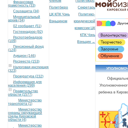
членом
Политбюро,
Финансовая
грамотность (33)
Политбюро
Секретарь
Соцзащита (34)
ЦК КПК Чэнь
Политико-
Муниципальный
архив (34)
Вэньцином
юридической
02 сообщает (51)
комиссии ЦК
Гостехнадзор (92)
КПК Чэнь
Роспотребнадзор
(109)
Вэньцин
→
Пенсионный фонд
(124)
Аукцион (146)
Росреестр (153)
Налоговая инспекция
УПОЛНОМО
(323)
Прокуратура (232)
Официальн
Информация для
Уполномоченног
населения (299)
Правительство
ребенка в Киров
области (1577)
Министерство
транспорта (1)
Министерство
охраны окружающей
среды Кировской
области (4)
Министерство