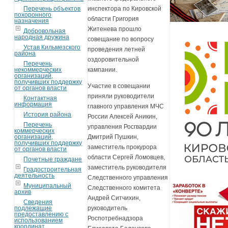
Перечень объектов
инспектора по Кировской
похоронного
области Григория
назначения
Житенева прошло
Добровольная
народная дружина
совещание по вопросу
Устав Кильмезского
проведения летней
района
оздоровительной
Перечень
некоммерческих
кампании.
организаций,
получивших поддержку
Участие в совещании
от органов власти
приняли руководители
Контактная
информация
главного управления МЧС
История района
России Алексей Аникин,
Перечень
управления Росгвардии
коммерческих
организаций,
Дмитрий Пушкин,
получивших поддержку
заместитель прокурора
от органов власти
области Сергей Ломовцев,
Почетные граждане
заместитель руководителя
Градостроительная
деятельность
Следственного управления
Муниципальный
Следственного комитета
архив
Андрей Ситчихин,
Сведения
подлежащие
руководитель
предоставлению с
Роспотребнадзора
использованием
координат