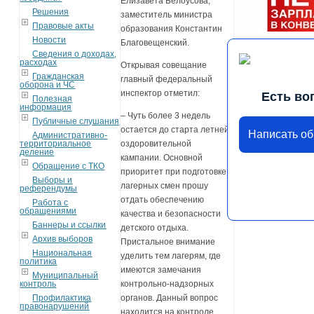
Елизавета Белоусова,
Решения
заместитель министра
Правовые акты
образования Константин
Новости
Благовещенский.
Сведения о доходах,
расходах
Открывая совещание
Гражданская
главный федеральный
оборона и ЧС
инспектор отметил:
Есть во
Полезная
информация
– Чуть более 3 недель
Публичные слушания
остается до старта летней
Написать о
Административно-
территориальное
оздоровительной
деление
кампании. Основной
Обращение с ТКО
приоритет при подготовке
Выборы и
лагерных смен прошу
референдумы
отдать обеспечению
Работа с
обращениями
качества и безопасности
Баннеры и ссылки
детского отдыха.
Архив выборов
Пристальное внимание
Национальная
уделить тем лагерям, где
политика
имеются замечания
Муниципальный
контроль
контрольно-надзорных
Профилактика
органов. Данный вопрос
правонарушений
находится на контроле