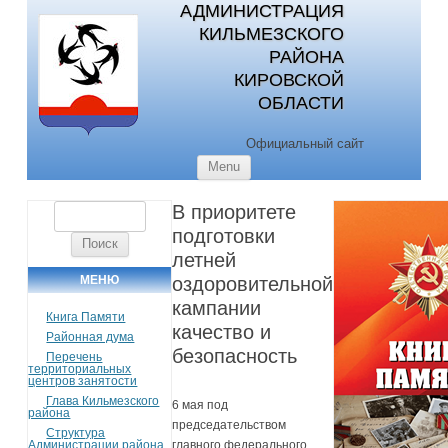
АДМИНИСТРАЦИЯ
КИЛЬМЕЗСКОГО
РАЙОНА
КИРОВСКОЙ
ОБЛАСТИ
Официальный сайт
Skip to content
Menu
В приоритете
Найти:
подготовки
летней
МЕНЮ
оздоровительной
кампании
Книга Памяти
качество и
Районная дума
безопасность
Перечень
территориальных
центров занятости
Глава Кильмезского
6 мая под
района
председательством
Структура
Администрации района
главного федерального