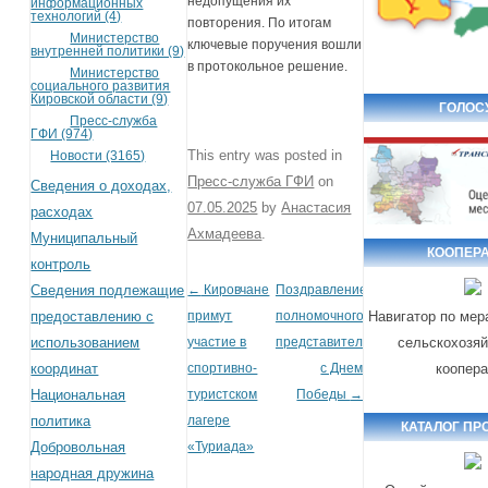
недопущения их
информационных
технологий (4)
повторения. По итогам
Министерство
ключевые поручения вошли
внутренней политики (9)
в протокольное решение.
Министерство
социального развития
Кировской области (9)
ГОЛОС
Пресс-служба
ГФИ (974)
This entry was posted in
Новости (3165)
Пресс-служба ГФИ
on
Сведения о доходах,
07.05.2025
by
Анастасия
расходах
Ахмадеева
.
Муниципальный
КООПЕР
контроль
Сведения подлежащие
←
Кировчане
Поздравление
Post navigation
предоставлению с
примут
полномочного
Навигатор по ме
использованием
участие в
представителя
сельскохозя
координат
спортивно-
с Днем
коопер
Национальная
туристском
Победы
→
политика
лагере
КАТАЛОГ ПР
Добровольная
«Туриада»
народная дружина