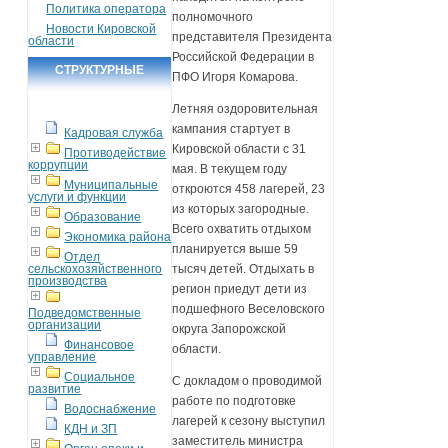
Политика оператора
полномочного
Новости Кировской
представителя Президента
области
Российской Федерации в
СТРУКТУРНЫЕ
ПФО Игоря Комарова.
ПОДРАЗДЕЛЕНИЯ
Летняя оздоровительная
кампания стартует в
Кадровая служба
Кировской области с 31
Противодействие
коррупции
мая. В текущем году
Муниципальные
откроются 458 лагерей, 23
услуги и функции
из которых загородные.
Образование
Всего охватить отдыхом
Экономика района
планируется выше 59
Отдел
сельскохозяйственного
тысяч детей. Отдыхать в
производства
регион приедут дети из
подшефного Веселовского
Подведомственные
организации
округа Запорожской
Финансовое
области.
управление
Социальное
С докладом о проводимой
развитие
работе по подготовке
Водоснабжение
лагерей к сезону выступил
КДН и ЗП
заместитель министра