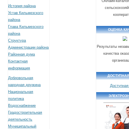
Онлайн-катало
История района
сельскохозя
Устав Кильмезского
коопера
района
Глава Кильмезского
ОЦЕНКА КА
района
Структура
Результаты незав
Администрации района
качества оказ
Районная дума
организа
Контактная
информация
ДОСТУПНАЯ
Добровольная
народная дружина
Доступная
Национальная
ЭЛЕКТРОЭ
политика
Водоснабжение
Градостроительная
деятельность
Муниципальный