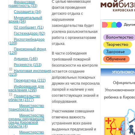
С целью минимизации
Финансовая
грамотность (33)
фактов проведения
Соцзащита (34)
детского отдыха с
Муниципальный
нарушением
архив (34)
законодательства будет
02 сообщает (51)
усилена разъяснительная
Гостехнадзор (92)
работа с организаторами
Роспотребнадзор
(109)
отдыха.
Пенсионный фонд
(124)
В части соблюдения
Аукцион (146)
требований пожарной
Росреестр (153)
безопасности на контроле
Налоговая инспекция
остается создание
УПОЛНОМО
(323)
добровольных пожарных
Прокуратура (232)
Официальн
дружин из числа персонала
Информация для
лагерей и наличие у них
Уполномоченног
населения (299)
соответствующих знаний и
Правительство
ребенка в Киров
области (1577)
оборудования.
Министерство
транспорта (1)
Участниками совещания
Министерство
отмечена важность
охраны окружающей
среды Кировской
устранения всех ранее
области (4)
выданных предписаний и
Министерство