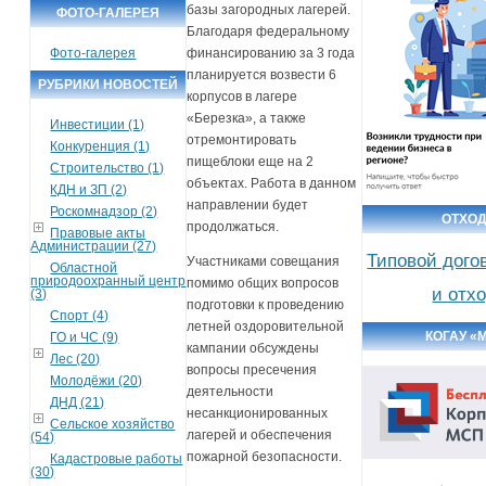
базы загородных лагерей.
ФОТО-ГАЛЕРЕЯ
Благодаря федеральному
Фото-галерея
финансированию за 3 года
планируется возвести 6
РУБРИКИ НОВОСТЕЙ
корпусов в лагере
«Березка», а также
Инвестиции (1)
отремонтировать
Конкуренция (1)
пищеблоки еще на 2
Строительство (1)
объектах. Работа в данном
КДН и ЗП (2)
направлении будет
Роскомнадзор (2)
ОТХО
продолжаться.
Правовые акты
Администрации (27)
Типовой дого
Участниками совещания
Областной
природоохранный центр
помимо общих вопросов
и отх
(3)
подготовки к проведению
Спорт (4)
летней оздоровительной
КОГАУ «
ГО и ЧС (9)
кампании обсуждены
Лес (20)
вопросы пресечения
Молодёжи (20)
деятельности
ДНД (21)
несанкционированных
Сельское хозяйство
лагерей и обеспечения
(54)
пожарной безопасности.
Кадастровые работы
(30)