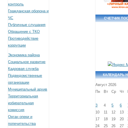
контроль
Гражданская оборона и
ЧС
СЧЕТЧИК ПО
Публичные слушания
Обращение с ТКО
Противодействие
коррупции
Экономика района
Социальное развитие
Кадровая служба
КАЛЕНДАРЬ 
Подведомственные
организации
Август 2026
Муниципальный архив
Пн
Вт
Ср
Чт
Территориальная
избирательная
3
4
5
6
комиссия
10
11
12
13
Орган опеки и
17
18
19
20
попечительства
24
25
26
27