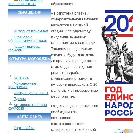
Орган опеки и
попечительства
образования:
ОБРАЩЕНИЯ
– Подготовка к летней
оздоровительной кампании
ГРАЖДАН
находится в активной
Интернет приемная
стадии. В текущем году
О работе с
выделили на данные
обращениями граждан
мероприятия 433 млн.руб.
График приема
Традиционно денежные
граждан
средства будут доведены
КУЛЬТУРА, МОЛОДЕЖЬ,
до организаторов детского
СПОРТ, ТУРИЗМ
отдыха для проведения
ремонтных работ,
Культура
компенсации стоимости
Молодежные
путевок и иных целей. С 20
программы
мая стартуют проверочные
Физкультура и спорт
мероприятия.
Туризм
Антинаркотическая
Отдельно сделан акцент на
комиссия
необходимости
КАРТА САЙТА
постоянного
совершенствования
Карта сайта
материально-технической