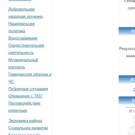
Онлай
сел
Добровольная
народная дружина
Национальная
политика
О
Водоснабжение
Градостроительная
Результ
деятельность
каче
Муниципальный
контроль
Гражданская оборона и
Д
ЧС
Публичные слушания
Обращение с ТКО
Э
Противодействие
коррупции
Экономика района
Социальное развитие