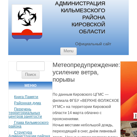
АДМИНИСТРАЦИЯ
КИЛЬМЕЗСКОГО
РАЙОНА
КИРОВСКОЙ
ОБЛАСТИ
Официальный сайт
Skip to content
Menu
Метеопредупреждение:
Найти:
усиление ветра,
порывы
МЕНЮ
По данным Кировского ЦГМС —
Книга Памяти
филиала ФГБУ «ВЕРХНЕ-ВОЛЖСКОЕ
Районная дума
УГМС» на территории Кировской
Перечень
территориальных
области 14 марта облачно с
центров занятости
прояснениями.
Глава Кильмезского
Ночью местами небольшой дождь,
района
переходящий в снег, днѐм ливневый
Структура
Администрации района