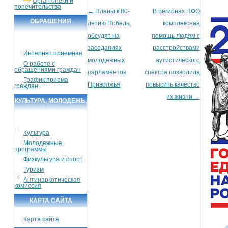
Орган опеки и
попечительства
←
Планы к 80-
В регионах ПФО
Post navigation
ОБРАЩЕНИЯ
летию Победы
комплексная
ГРАЖДАН
обсудят на
помощь людям с
заседаниях
расстройствами
Интернет приемная
молодежных
аутистического
О работе с
обращениями граждан
парламентов
спектра позволила
График приема
Приволжья
повысить качество
граждан
их жизни
→
КУЛЬТУРА, МОЛОДЕЖЬ,
СПОРТ, ТУРИЗМ
Культура
Молодежные
программы
Физкультура и спорт
Туризм
Антинаркотическая
комиссия
КАРТА САЙТА
Карта сайта