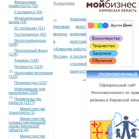
Финансовая
Ахмадеева
.
грамотность (33)
Соцзащита (34)
Муниципальный
←
Информационный
Post navigation
архив (34)
Кировчан
визит,
02 сообщает (51)
включат
информирование
Гостехнадзор (92)
Роспотребнадзор
в
работников
(109)
«Команду
и работодателей
Пенсионный фонд
(124)
России»
о последствиях
Аукцион (146)
«теневой»
Росреестр (153)
занятости
Налоговая инспекция
УПОЛНОМОЧЕННЫЙ
(323)
→
Прокуратура (232)
Официальный сайт
Информация для
Уполномоченного по пра
населения (299)
Правительство
ребенка в Кировской обл
области (1577)
Министерство
транспорта (1)
Министерство
охраны окружающей
среды Кировской
области (4)
Министерство