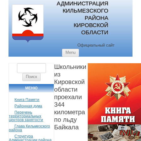
АДМИНИСТРАЦИЯ
КИЛЬМЕЗСКОГО
РАЙОНА
КИРОВСКОЙ
ОБЛАСТИ
Официальный сайт
Skip to content
Menu
Школьники
Найти:
из
Кировской
МЕНЮ
области
проехали
Книга Памяти
344
Районная дума
километра
Перечень
территориальных
по льду
центров занятости
Байкала
Глава Кильмезского
района
Структура
Администрации района