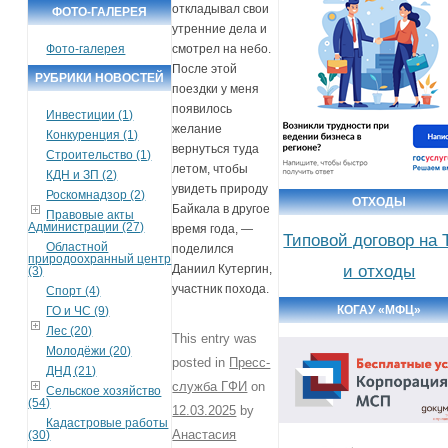
откладывал свои
ФОТО-ГАЛЕРЕЯ
утренние дела и
Фото-галерея
смотрел на небо.
После этой
РУБРИКИ НОВОСТЕЙ
поездки у меня
появилось
Инвестиции (1)
желание
Конкуренция (1)
вернуться туда
Строительство (1)
летом, чтобы
КДН и ЗП (2)
увидеть природу
Роскомнадзор (2)
ОТХОДЫ
Байкала в другое
Правовые акты
Администрации (27)
время года, —
Типовой договор на
Областной
поделился
природоохранный центр
и отходы
Даниил Кутергин,
(3)
участник похода.
Спорт (4)
КОГАУ «МФЦ»
ГО и ЧС (9)
Лес (20)
This entry was
Молодёжи (20)
posted in
Пресс-
ДНД (21)
служба ГФИ
on
Сельское хозяйство
(54)
12.03.2025
by
Кадастровые работы
Анастасия
(30)