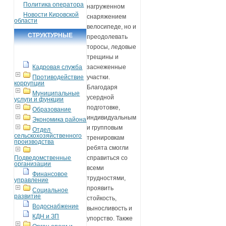
Политика оператора
нагруженном
Новости Кировской
снаряжением
области
велосипеде, но и
СТРУКТУРНЫЕ
преодолевать
торосы, ледовые
ПОДРАЗДЕЛЕНИЯ
трещины и
Кадровая служба
заснеженные
Противодействие
участки.
коррупции
Благодаря
Муниципальные
усердной
услуги и функции
подготовке,
Образование
индивидуальным
Экономика района
и групповым
Отдел
сельскохозяйственного
тренировкам
производства
ребята смогли
Подведомственные
справиться со
организации
всеми
Финансовое
трудностями,
управление
проявить
Социальное
развитие
стойкость,
Водоснабжение
выносливость и
КДН и ЗП
упорство. Также