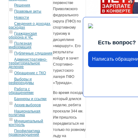
первенстве
Решения
Приволжского
Правовые акты
федерального
Новости
округа (ПФО) по
Сведения о доходах,
расходах
спортивному
Гражданская
туризму в
оборона и ЧС
дисциплине
Есть вопрос?
Полезная
«маршрут». Его
информация
результаты
Публичные слушания
пойдут в зачет
Написать обращен
Административно-
территориальное
Спортивно-
деление
туристского
Обращение с ТКО
лагеря ПФО
Выборы и
референдумы
«Туриада».
Работа с
обращениями
Во время похода,
Баннеры и ссылки
который длился
Архив выборов
неделю, ребята
Национальная
проехали 344 км.
политика
Им пришлось
Муниципальный
передвигаться не
контроль
только по ровному
Профилактика
правонарушений
льду на