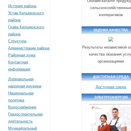
Онлайн-каталог продукц
История района
сельскохозяйственны
Устав Кильмезского
кооперативов
района
Глава Кильмезского
ОЦЕНКА КАЧЕСТВА
района
Структура
Результаты независимой о
Администрации района
качества оказания услу
Районная дума
организациями
Контактная
информация
ДОСТУПНАЯ СРЕДА
Добровольная
народная дружина
Доступная среда
Национальная
ЭЛЕКТРОЭНЕРГИЯ
политика
Водоснабжение
Градостроительная
деятельность
Муниципальный