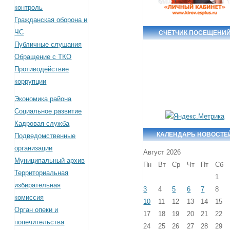
контроль
Гражданская оборона и
ЧС
СЧЕТЧИК ПОСЕЩЕНИ
Публичные слушания
Обращение с ТКО
Противодействие
коррупции
Экономика района
Социальное развитие
Кадровая служба
КАЛЕНДАРЬ НОВОСТЕ
Подведомственные
организации
Август 2026
Муниципальный архив
Пн
Вт
Ср
Чт
Пт
Сб
Территориальная
1
избирательная
3
4
5
6
7
8
комиссия
10
11
12
13
14
15
Орган опеки и
17
18
19
20
21
22
попечительства
24
25
26
27
28
29