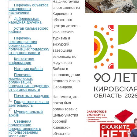
На днях группа
Перечень объектов
спортсменов из
похоронного
назначения
Кировского
Добровольная
областного
народная дружина
центра детско-
Устав Кильмезского
района
юношеского
Перечень
туризма и
некоммерческих
экскурсий
организаций,
получивших поддержку
завершила
от органов власти
велопоход по
Контактная
информация
льду озера
История района
Байкал в
Перечень
сопровождении
коммерческих
педагога Ивана
организаций,
получивших поддержку
Сабанцева.
от органов власти
Почетные граждане
Напомним, что
Градостроительная
поход был
деятельность
организован с
Муниципальный
архив
целью участия
Сведения
сборной
подлежащие
Кировской
предоставлению с
использованием
области в
координат