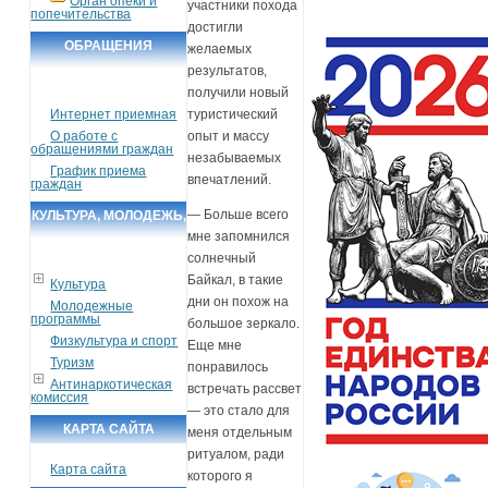
Орган опеки и
участники похода
попечительства
достигли
ОБРАЩЕНИЯ
желаемых
результатов,
ГРАЖДАН
получили новый
Интернет приемная
туристический
О работе с
опыт и массу
обращениями граждан
незабываемых
График приема
впечатлений.
граждан
— Больше всего
КУЛЬТУРА, МОЛОДЕЖЬ,
мне запомнился
СПОРТ, ТУРИЗМ
солнечный
Байкал, в такие
Культура
дни он похож на
Молодежные
программы
большое зеркало.
Физкультура и спорт
Еще мне
Туризм
понравилось
Антинаркотическая
встречать рассвет
комиссия
— это стало для
КАРТА САЙТА
меня отдельным
ритуалом, ради
Карта сайта
которого я