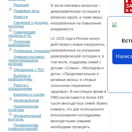
Решения
В числе ключевых вопросов –
Правовые акты
демографическая ситуация в
Новости
регионах округа, а также меры,
Сведения о доходах,
направленные на повышение
расходах
рождаемости.
Гражданская
оборона и ЧС
«С 2025 года в России начнут
Ест
Полезная
действовать новые нацпроекты,
информация
направленные на улучшение
Публичные слушания
Написа
демографической ситуации и, в
Административно-
территориальное
том числе, поддержку семей с
деление
детьми: «Семья», «Молодежь и
Обращение с ТКО
дети», «Продолжительная и
Выборы и
референдумы
активная жизнь» и «Новые
Работа с
технологии сбережения
обращениями
здоровья». В настоящее время в
Баннеры и ссылки
ПФО насчитывается более 430
Архив выборов
тысяч многодетных семей. Важно
Национальная
помнить, что для полноценного
политика
использования господдержки
Муниципальный
контроль
многодетными семьями
Профилактика
необходимо проводить
правонарушений