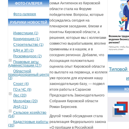
семья Антипенок из Кировской
ФОТО-ГАЛЕРЕЯ
области стала на Форуме
Фото-галерея
победителем. Вопросы, которые
обсуждались сегодня на
РУБРИКИ НОВОСТЕЙ
пленарном заседании, близки и
понятны Кировской области, а
Инвестиции (1)
решения, которые мы с коллегами
Конкуренция (1)
совместно вырабатываем, вполне
Строительство (1)
применимы и в нашем, и в
КДН и ЗП (2)
соседних регионах. Добавлю, что
Роскомнадзор (2)
Ассоциация положительно
Правовые акты
Администрации (27)
оценила опыт Кировской области
Типовой
Областной
по выплате на первенца, и коллеги
природоохранный центр
и
(3)
уже просили для изучения нашу
Спорт (4)
законодательную базу, — подвел
КО
ГО и ЧС (9)
итоги работы в Саранске
Лес (20)
Председатель Законодательного
Молодёжи (20)
Собрания Кировской области
ДНД (21)
Роман Береснев.
Сельское хозяйство
(54)
Другой темой обсуждения стала
Кадастровые работы
реализация Федерального закона
(30)
«О пробации в Российской