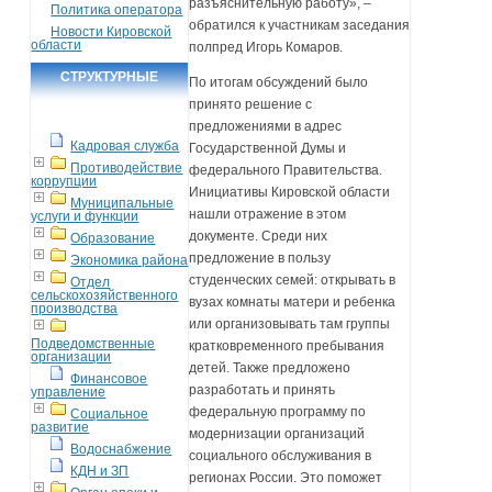
разъяснительную работу», –
Политика оператора
обратился к участникам заседания
Новости Кировской
области
полпред Игорь Комаров.
СТРУКТУРНЫЕ
По итогам обсуждений было
принято решение с
ПОДРАЗДЕЛЕНИЯ
предложениями в адрес
Кадровая служба
Государственной Думы и
Противодействие
федерального Правительства.
коррупции
Инициативы Кировской области
Муниципальные
нашли отражение в этом
услуги и функции
документе. Среди них
Образование
предложение в пользу
Экономика района
студенческих семей: открывать в
Отдел
сельскохозяйственного
вузах комнаты матери и ребенка
производства
или организовывать там группы
Подведомственные
кратковременного пребывания
организации
детей. Также предложено
Финансовое
разработать и принять
управление
федеральную программу по
Социальное
развитие
модернизации организаций
Водоснабжение
социального обслуживания в
КДН и ЗП
регионах России. Это поможет