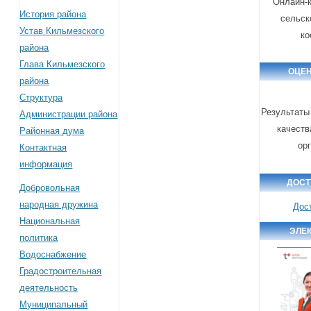
Онлайн-к
История района
сельск
Устав Кильмезского
ко
района
Глава Кильмезского
ОЦЕН
района
Структура
Результаты
Администрации района
качеств
Районная дума
ор
Контактная
информация
ДОСТ
Добровольная
народная дружина
Дос
Национальная
ЭЛЕ
политика
Водоснабжение
Градостроительная
деятельность
Муниципальный