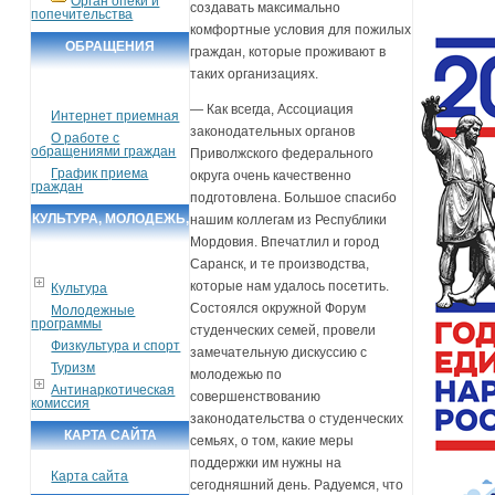
Орган опеки и
создавать максимально
попечительства
комфортные условия для пожилых
ОБРАЩЕНИЯ
граждан, которые проживают в
таких организациях.
ГРАЖДАН
— Как всегда, Ассоциация
Интернет приемная
законодательных органов
О работе с
обращениями граждан
Приволжского федерального
График приема
округа очень качественно
граждан
подготовлена. Большое спасибо
КУЛЬТУРА, МОЛОДЕЖЬ,
нашим коллегам из Республики
Мордовия. Впечатлил и город
СПОРТ, ТУРИЗМ
Саранск, и те производства,
которые нам удалось посетить.
Культура
Состоялся окружной Форум
Молодежные
программы
студенческих семей, провели
Физкультура и спорт
замечательную дискуссию с
Туризм
молодежью по
Антинаркотическая
совершенствованию
комиссия
законодательства о студенческих
КАРТА САЙТА
семьях, о том, какие меры
поддержки им нужны на
Карта сайта
сегодняшний день. Радуемся, что