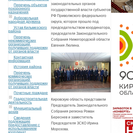
законодательных органов
Перечень объектов
похоронного
государственной власти субъектов
назначения
РФ Приволжского федерального
Добровольная
народная дружина
округа, которое прошло под
Устав Кильмезского
председательством координатора,
района
председателя Законодательного
Перечень
Собрания Нижегородской области
некоммерческих
организаций,
Евгения Люлина.
получивших поддержку
от органов власти
Контактная
информация
История района
Перечень
коммерческих
организаций,
получивших поддержку
от органов власти
Почетные граждане
Градостроительная
Кировскую область представили
деятельность
Председатель Законодательного
Муниципальный
Собрания региона Роман
архив
Береснев и заместитель
Сведения
подлежащие
Председателя ЗСКО Ирина
предоставлению с
использованием
Морозова.
координат