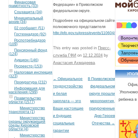
Финансовая
Федерации» в Приволжском
грамотность (33)
федеральном округе.
Соцзащита (34)
Муниципальный
Подробнее на официальном сайте
архив (34)
полномочного представителя
02 сообщает (51)
http://pfo.gov.ru/press/events/110604/
Гостехнадзор (92)
Роспотребнадзор
(109)
This entry was posted in
Пресс-
Пенсионный фонд
(124)
служба ГФИ
on
12.12.2024
by
Аукцион (146)
Анастасия Ахмадеева
.
Росреестр (153)
Налоговая инспекция
УПОЛ
(323)
←
Официальное
В Приволжском
Post navigation
Прокуратура (232)
Офиц
трудоустройство
федеральном
Информация для
Уполномо
населения (299)
и белая
округе прошли
Правительство
ребенка в
зарплата — это
мероприятия,
области (1577)
Министерство
Ваши настоящие
приуроченные
транспорта (1)
и будущие
Дню Героев
Министерство
охраны окружающей
социальные
Отечества
→
среды Кировской
области (4)
гарантии
Министерство