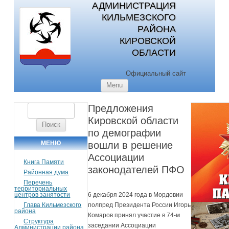
АДМИНИСТРАЦИЯ
КИЛЬМЕЗСКОГО
РАЙОНА
КИРОВСКОЙ
ОБЛАСТИ
Официальный сайт
Skip to content
Menu
Предложения
Найти:
Кировской области
по демографии
МЕНЮ
вошли в решение
Ассоциации
Книга Памяти
законодателей ПФО
Районная дума
Перечень
территориальных
центров занятости
6 декабря 2024 года в Мордовии
Глава Кильмезского
полпред Президента России Игорь
района
Комаров принял участие в 74-м
Структура
заседании Ассоциации
Администрации района