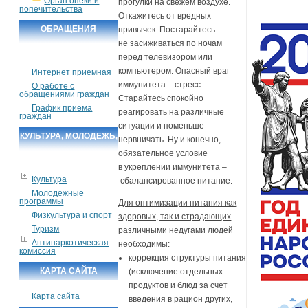
Орган опеки и
прогулки на свежем воздухе.
попечительства
Откажитесь от вредных
ОБРАЩЕНИЯ
привычек. Постарайтесь
не засиживаться по ночам
ГРАЖДАН
перед телевизором или
компьютером. Опасный враг
Интернет приемная
иммунитета – стресс.
О работе с
обращениями граждан
Старайтесь спокойно
График приема
реагировать на различные
граждан
ситуации и поменьше
КУЛЬТУРА, МОЛОДЕЖЬ,
нервничать. Ну и конечно,
обязательное условие
СПОРТ, ТУРИЗМ
в укреплении иммунитета –
Культура
сбалансированное питание.
Молодежные
программы
Для оптимизации питания как
Физкультура и спорт
здоровых, так и страдающих
Туризм
различными недугами людей
Антинаркотическая
необходимы:
комиссия
коррекция структуры питания
КАРТА САЙТА
(исключение отдельных
продуктов и блюд за счет
Карта сайта
введения в рацион других,