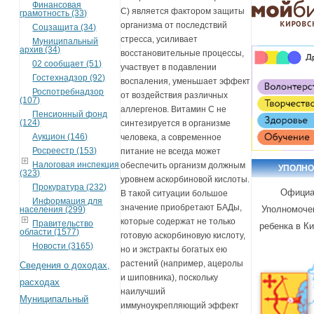
Финансовая
С) является фактором защиты
грамотность (33)
организма от последствий
Соцзащита (34)
стресса, усиливает
Муниципальный
архив (34)
восстановительные процессы,
02 сообщает (51)
участвует в подавлении
Гостехнадзор (92)
воспаления, уменьшает эффект
Роспотребнадзор
от воздействия различных
(107)
аллергенов. Витамин C не
Пенсионный фонд
(124)
синтезируется в организме
Аукцион (146)
человека, а современное
Росреестр (153)
питание не всегда может
Налоговая инспекция
обеспечить организм должным
УПОЛН
(323)
уровнем аскорбиновой кислоты.
Прокуратура (232)
Официа
В такой ситуации большое
Информация для
значение приобретают БАДы,
Уполномоче
населения (299)
которые содержат не только
Правительство
ребенка в К
области (1577)
готовую аскорбиновую кислоту,
Новости (3165)
но и экстракты богатых ею
растений (например, ацеролы
Сведения о доходах,
и шиповника), поскольку
расходах
наилучший
Муниципальный
иммуноукрепляющий эффект