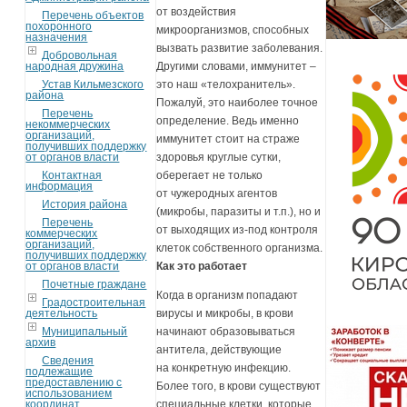
от воздействия
Перечень объектов
похоронного
микроорганизмов, способных
назначения
вызвать развитие заболевания.
Добровольная
народная дружина
Другими словами, иммунитет –
Устав Кильмезского
это наш «телохранитель».
района
Пожалуй, это наиболее точное
Перечень
определение. Ведь именно
некоммерческих
организаций,
иммунитет стоит на страже
получивших поддержку
от органов власти
здоровья круглые сутки,
Контактная
оберегает не только
информация
от чужеродных агентов
История района
(микробы, паразиты и т.п.), но и
Перечень
от выходящих из-под контроля
коммерческих
организаций,
клеток собственного организма.
получивших поддержку
от органов власти
Как это работает
Почетные граждане
Когда в организм попадают
Градостроительная
деятельность
вирусы и микробы, в крови
Муниципальный
начинают образовываться
архив
антитела, действующие
Сведения
на конкретную инфекцию.
подлежащие
предоставлению с
Более того, в крови существуют
использованием
координат
специальные клетки, которые