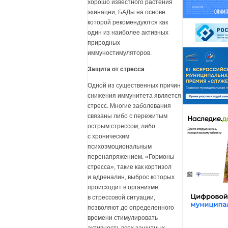
хорошо известного растения
эхинацеи, БАДы на основе
которой рекомендуются как
один из наиболее активных
природных
иммуностимуляторов.
Защита от стресса
Одной из существенных причин
снижения иммунитета является
стресс. Многие заболевания
связаны либо с пережитым
острым стрессом, либо
с хроническим
психоэмоциональным
перенапряжением. «Гормоны
стресса», такие как кортизол
и адреналин, выброс которых
происходит в организме
в стрессовой ситуации,
позволяют до определенного
времени стимулировать