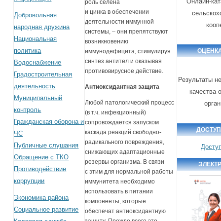
Онлайн-кат
роль селена
и цинка в обеспечении
сельскох
Добровольная
деятельности иммунной
кооп
народная дружина
системы, – они препятствуют
Национальная
возникновению
политика
ОЦЕНКА
иммунодефицита, стимулируя
синтез антител и оказывая
Водоснабжение
противовирусное действие.
Градостроительная
Результаты н
деятельность
Антиоксидантная защита
качества 
Муниципальный
Любой патологический процесс
орга
контроль
(в т.ч. инфекционный)
Гражданская оборона и
сопровождается запуском
ДОСТУП
каскада реакций свободно-
ЧС
радикального повреждения,
Публичные слушания
Досту
снижающих адаптационные
Обращение с ТКО
резервы организма. В связи
ЭЛЕКТ
Противодействие
с этим для нормальной работы
коррупции
иммунитета необходимо
использовать в питании
Экономика района
компоненты, которые
Социальное развитие
обеспечат антиоксидантную