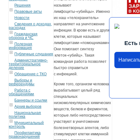
Решения
называют
Правовые акты
лимфоциты-«убийцы». Именно
Новости
их наш «телохранитель»
Сведения о доходах,
направляет на уничтожение
расходах
инфекции. В крови есть и другие
Гражданская
клетки, которые называют
оборона и ЧС
Есть
лимфоцитами-«помощниками».
Полезная
информация
Они помогают синтезу
Публичные слушания
клеток-«убийц». Такая
Написат
Административно-
командная работа позволяет
территориальное
деление
быстро справиться
Обращение с ТКО
с инфекцией.
Выборы и
референдумы
Кроме того, организм человека
Работа с
вырабатывает целый ряд
обращениями
специальных
Баннеры и ссылки
низкомолекулярных химических
Архив выборов
веществ, белков и ферментов,
Национальная
которые либо непосредственно
политика
участвуют в уничтожении
Муниципальный
контроль
болезнетворных агентов, либо
Профилактика
стимулируют клетки иммунной
правонарушений