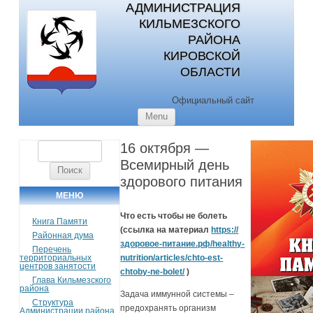
АДМИНИСТРАЦИЯ
КИЛЬМЕЗСКОГО
РАЙОНА
КИРОВСКОЙ
ОБЛАСТИ
Официальный сайт
Skip to content
Menu
16 октября —
Найти:
Всемирный день
здорового питания
МЕНЮ
Что есть чтобы не болеть
Книга Памяти
(ссылка на материал
https://
Районная дума
здоровое-питание.рф/healthy-
Перечень
территориальных
nutrition/articles/chto-est-
центров занятости
chtoby-ne-bolet/
)
Глава Кильмезского
района
Задача иммунной системы –
Структура
предохранять организм
Администрации района