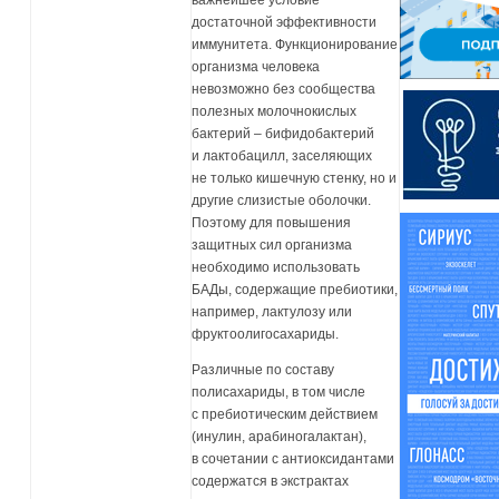
важнейшее условие
достаточной эффективности
иммунитета. Функционирование
организма человека
невозможно без сообщества
полезных молочнокислых
бактерий – бифидобактерий
и лактобацилл, заселяющих
не только кишечную стенку, но и
другие слизистые оболочки.
Поэтому для повышения
защитных сил организма
необходимо использовать
БАДы, содержащие пребиотики,
например, лактулозу или
фруктоолигосахариды.
Различные по составу
полисахариды, в том числе
с пребиотическим действием
(инулин, арабиногалактан),
в сочетании с антиоксидантами
содержатся в экстрактах