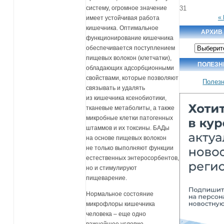
31
систему, огромное значение
«
имеет устойчивая работа
кишечника. Оптимальное
АРХИВ
функционирование кишечника
Архив
обеспечивается поступлением
новостей
пищевых волокон (клетчатки),
ПОЛЕЗН
обладающих адсорбционными
свойствами, которые позволяют
Полез
связывать и удалять
из кишечника ксенобиотики,
тканевые метаболиты, а также
микробные клетки патогенных
штаммов и их токсины. БАДы
на основе пищевых волокон
не только выполняют функции
естественных энтеросорбентов,
но и стимулируют
пищеварение.
Нормальное состояние
микрофлоры кишечника
человека – еще одно