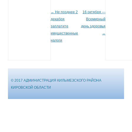
←
Не позднее 2
16 октября —
Post navigation
декабря
Всемирный
заплатите
день здоровья
имущественные
→
налоги
© 2017 АДМИНИСТРАЦИЯ КИЛЬМЕЗСКОГО РАЙОНА
КИРОВСКОЙ ОБЛАСТИ