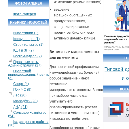
изменение режима питания);
ФОТО-ГАЛЕРЕЯ
введение
Фото-галерея
в рацион обогащенных
продуктов питания,
РУБРИКИ НОВОСТЕЙ
специализированных
продуктов, биологически
Инвестиции (1)
активных добавок к пище.
Конкуренция (1)
Строительство (1)
КДН и ЗП (2)
Витамины и микроэлементы
Роскомнадзор (2)
для иммунитета
О
Правовые акты
Администрации (27)
Для первичной профилактики
Типовой д
Областной
иммунодефицитных болезней
природоохранный центр
и 
(3)
особое значение имеют
Спорт (4)
витаминно-
КОГА
ГО и ЧС (9)
минеральные комплексы. Важно
Лес (20)
при выборе комплекса
Молодёжи (20)
учитывать его
ДНД (21)
сбалансированность (состав
Сельское хозяйство
витаминов и микроэлементов)
(54)
и возраст потребителя.
Кадастровые работы
(30)
Аскорбиновая кислота (витамин