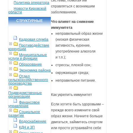
системы, помогая им
Политика оператора
справляться с возникшим
Новости Кировской
области
заболеванием.
СТРУКТУРНЫЕ
Что влияет на снижение
иммунитета
ПОДРАЗДЕЛЕНИЯ
неправильный образ жизни
Кадровая служба
(низкая физическая
Противодействие
активность, курение,
коррупции
употребление алкоголя
Муниципальные
и т.п.);
услуги и функции
Образование
стрессы, плохой сон;
Экономика района
окружающая среда;
Отдел
сельскохозяйственного
неправильное питание.
производства
Подведомственные
Как укрепить иммунитет
организации
Финансовое
Если хотите быть здоровыми –
управление
прежде всего измените свой
Социальное
развитие
образ жизни. Начните больше
Водоснабжение
двигаться, займитесь спортом
КДН и ЗП
или просто устраивайте себе