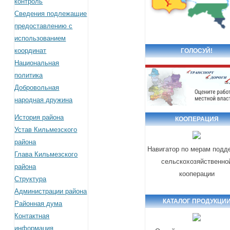
контроль
Сведения подлежащие
предоставлению с
использованием
координат
ГОЛОСУЙ!
Национальная
политика
Добровольная
народная дружина
История района
КООПЕРАЦИЯ
Устав Кильмезского
района
Навигатор по мерам подд
Глава Кильмезского
сельскохозяйственно
района
кооперации
Структура
Администрации района
КАТАЛОГ ПРОДУКЦИ
Районная дума
Контактная
информация