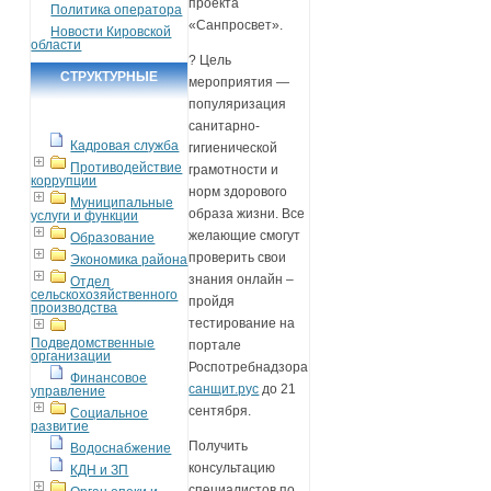
проекта
Политика оператора
«Санпросвет».
Новости Кировской
области
? Цель
СТРУКТУРНЫЕ
мероприятия —
популяризация
ПОДРАЗДЕЛЕНИЯ
санитарно-
Кадровая служба
гигиенической
Противодействие
грамотности и
коррупции
норм здорового
Муниципальные
образа жизни. Все
услуги и функции
желающие смогут
Образование
проверить свои
Экономика района
знания онлайн –
Отдел
сельскохозяйственного
пройдя
производства
тестирование на
Подведомственные
портале
организации
Роспотребнадзора
Финансовое
санщит.рус
до 21
управление
сентября.
Социальное
развитие
Получить
Водоснабжение
консультацию
КДН и ЗП
специалистов по