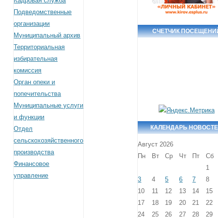
Кадровая служба
Подведомственные
организации
СЧЕТЧИК ПОСЕЩЕНИ
Муниципальный архив
Территориальная
избирательная
комиссия
Орган опеки и
попечительства
Муниципальные услуги
и функции
КАЛЕНДАРЬ НОВОСТ
Отдел
сельскохозяйственного
Август 2026
производства
Пн
Вт
Ср
Чт
Пт
Сб
Финансовое
1
управление
3
4
5
6
7
8
10
11
12
13
14
15
17
18
19
20
21
22
24
25
26
27
28
29