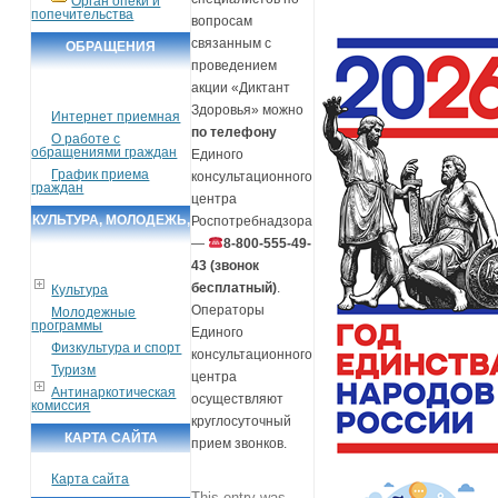
Орган опеки и
попечительства
вопросам
связанным с
ОБРАЩЕНИЯ
проведением
ГРАЖДАН
акции «Диктант
Здоровья» можно
Интернет приемная
по телефону
О работе с
обращениями граждан
Единого
График приема
консультационного
граждан
центра
КУЛЬТУРА, МОЛОДЕЖЬ,
Роспотребнадзора
—
8-800-555-49-
СПОРТ, ТУРИЗМ
43 (звонок
бесплатный)
.
Культура
Операторы
Молодежные
программы
Единого
Физкультура и спорт
консультационного
Туризм
центра
Антинаркотическая
осуществляют
комиссия
круглосуточный
КАРТА САЙТА
прием звонков.
Карта сайта
This entry was