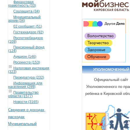
Финансовая
грамотность (33)
Соцзащита (34)
Муниципальный
архив (34)
02 сообщает (51)
Гостехнадзор (92)
Роспотребнадзор
(109)
Пенсионный фонд
(124)
Аукцион (146)
Росреестр (153)
Налоговая инспекция
УПОЛНОМОЧЕННЫЙ
(323)
Прокуратура (232)
Официальный сайт
Информация для
Уполномоченного по пр
населения (299)
Правительство
ребенка в Кировской обл
области (1577)
Новости (3165)
Сведения о доходах,
расходах
Муниципальный