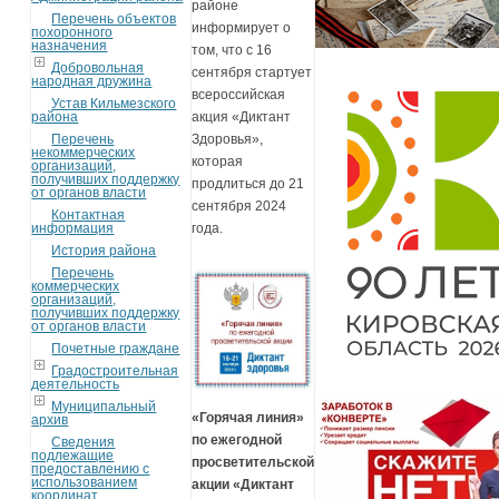
районе
Перечень объектов
информирует о
похоронного
назначения
том, что с 16
Добровольная
сентября стартует
народная дружина
всероссийская
Устав Кильмезского
района
акция «Диктант
Перечень
Здоровья»,
некоммерческих
которая
организаций,
получивших поддержку
продлиться до 21
от органов власти
сентября 2024
Контактная
информация
года.
История района
Перечень
коммерческих
организаций,
получивших поддержку
от органов власти
Почетные граждане
Градостроительная
деятельность
Муниципальный
«Горячая линия»
архив
по ежегодной
Сведения
подлежащие
просветительской
предоставлению с
использованием
акции «Диктант
координат