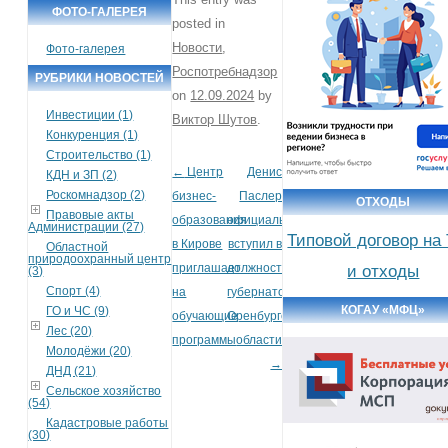
ФОТО-ГАЛЕРЕЯ
posted in
Новости
,
Фото-галерея
Роспотребнадзор
РУБРИКИ НОВОСТЕЙ
on
12.09.2024
by
Инвестиции (1)
Виктор Шутов
.
Конкуренция (1)
Строительство (1)
←
Центр
Денис
Post navigation
КДН и ЗП (2)
Роскомнадзор (2)
бизнес-
Паслер
ОТХОДЫ
Правовые акты
образования
официально
Администрации (27)
Типовой договор на
в Кирове
вступил в
Областной
природоохранный центр
приглашает
должность
и отходы
(3)
Спорт (4)
на
губернатора
КОГАУ «МФЦ»
ГО и ЧС (9)
обучающие
Оренбургской
Лес (20)
программы
области
Молодёжи (20)
→
ДНД (21)
Сельское хозяйство
(54)
Кадастровые работы
(30)