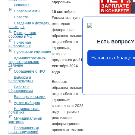
здоровья»
Решения
Правовые акты
16 сентября
в
Новости
России стартует
Сведения о доходах,
ежегодная
расходах
федеральная
Гражданская
образовательная
оборона и ЧС
Есть вопрос?
акция «Диктант
Полезная
информация
здоровья»,
Публичные слушания
которая
Написать обращен
Административно-
продлиться
до 21
территориальное
деление
сентября 2024
Обращение с ТКО
года
.
Выборы и
референдумы
Впервые
Работа с
образовательная
обращениями
акция «Диктант
Баннеры и ссылки
здоровья»
Архив выборов
состоялась в 2023
Национальная
году — в рамках
политика
реализации
Муниципальный
контроль
информационно-
Профилактика
просветительского
правонарушений