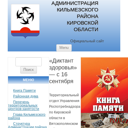
АДМИНИСТРАЦИЯ
КИЛЬМЕЗСКОГО
РАЙОНА
КИРОВСКОЙ
ОБЛАСТИ
Официальный сайт
Skip to content
Menu
«Диктант
Найти:
здоровья»
— с 16
МЕНЮ
сентября
Книга Памяти
Территориальный
Районная дума
отдел Управления
Перечень
территориальных
Роспотребнадзора
центров занятости
по Кировской
Глава Кильмезского
района
области в
Структура
Вятскополянском
Администрации района