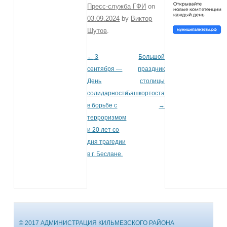
Пресс-служба ГФИ
on
03.09.2024
by
Виктор
Шутов
.
←
3
Большой
Post navigation
сентября —
праздник
День
столицы
солидарности
Башкортостана
в борьбе с
→
терроризмом
и 20 лет со
дня трагедии
в г. Беслане.
© 2017 АДМИНИСТРАЦИЯ КИЛЬМЕЗСКОГО РАЙОНА