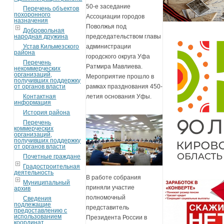
50-е заседание
Перечень объектов
похоронного
Ассоциации городов
назначения
Поволжья под
Добровольная
народная дружина
председательством главы
Устав Кильмезского
администрации
района
городского округа Уфа
Перечень
Ратмира Мавлиева.
некоммерческих
организаций,
Мероприятие прошло в
получивших поддержку
от органов власти
рамках празднования 450-
Контактная
летия основания Уфы.
информация
История района
Перечень
коммерческих
организаций,
получивших поддержку
от органов власти
Почетные граждане
Градостроительная
деятельность
В работе собрания
Муниципальный
приняли участие
архив
полномочный
Сведения
подлежащие
представитель
предоставлению с
использованием
Президента России в
координат