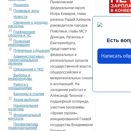
Приволжском
Решения
федеральном округе
Правовые акты
Игорь Комаров, глава
Новости
региона Радий Хабиров,
Сведения о доходах,
руководители городов
расходах
Поволжья, главы МСУ
Гражданская
оборона и ЧС
Донецка, Луганска и
Есть воп
Полезная
Екатеринбурга,
информация
представители
Публичные слушания
федеральных и
Написать об
Административно-
территориальное
региональных органов
деление
государственной власти,
Обращение с ТКО
общероссийских и
Выборы и
межрегиональных союзов
референдумы
и ассоциаций. На
Работа с
обращениями
заседании работал и
Баннеры и ссылки
Александр Тихонов –
Архив выборов
подшефный полпреда,
Национальная
участник программы
политика
«Время героев»,
Муниципальный
контроль
инициированной Главой
Профилактика
государства Владимиром
правонарушений
Путиным.