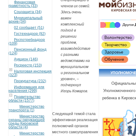
Финансовая
грамотность (33)
членов их семей.
Соцзащита (34)
Здесь очень
Муниципальный
важен
архив (34)
комплексный
02 сообщает (51)
подход в
Гостехнадзор (92)
решении
Роспотребнадзор
проблем,
(109)
взаимодействие
Пенсионный фонд
(124)
с разными
Аукцион (146)
ведомствами на
Росреестр (153)
муниципальном
Налоговая инспекция
и региональном
УПОЛНОМОЧ
(323)
уровне», –
Прокуратура (232)
Официальны
подчеркнул
Информация для
Уполномоченного
населения (299)
Игорь Комаров.
Правительство
ребенка в Кировс
области (1577)
Министерство
транспорта (1)
Следующей темой стала
Министерство
эффективная реализация
охраны окружающей
среды Кировской
полномочий органов
области (4)
местного самоуправления
Министерство