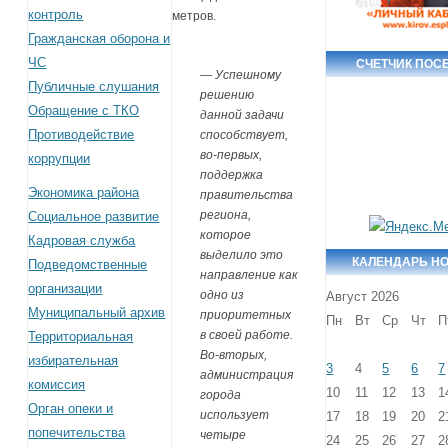
контроль
метров.
Гражданская оборона и
ЧС
СЧЕТЧИК ПОС
— Успешному
Публичные слушания
решению
Обращение с ТКО
данной задачи
Противодействие
способствует,
во-первых,
коррупции
поддержка
Экономика района
правительства
региона,
Социальное развитие
которое
Кадровая служба
выделило это
КАЛЕНДАРЬ Н
Подведомственные
направление как
организации
одно из
Август 2026
Муниципальный архив
приоритетных
Пн
Вт
Ср
Чт
П
в своей работе.
Территориальная
Во-вторых,
избирательная
3
4
5
6
7
администрация
комиссия
10
11
12
13
1
города
Орган опеки и
использует
17
18
19
20
2
попечительства
четыре
24
25
26
27
2