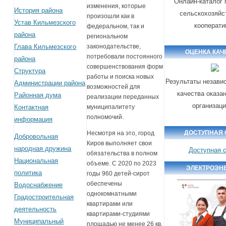
Онлайн-каталог 
изменения, которые
История района
сельскохозяйс
произошли как в
Устав Кильмезского
кооперати
федеральном, так и
района
региональном
Глава Кильмезского
законодательстве,
ОЦЕНКА КАЧ
потребовали постоянного
района
совершенствования форм
Структура
работы и поиска новых
Результаты незави
Администрации района
возможностей для
качества оказа
Районная дума
реализации переданных
организац
Контактная
муниципалитету
полномочий.
информация
ДОСТУПНАЯ 
Несмотря на это, город
Добровольная
Киров выполняет свои
народная дружина
Доступная 
обязательства в полном
Национальная
объеме. С 2020 по 2023
ЭЛЕКТРОЭН
политика
годы 960 детей-сирот
обеспечены
Водоснабжение
однокомнатными
Градостроительная
квартирами или
деятельность
квартирами-студиями
Муниципальный
площадью не менее 26 кв.