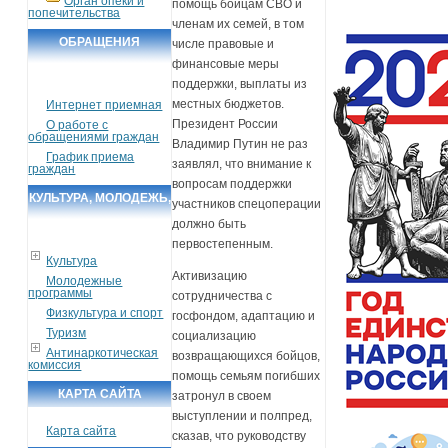
Орган опеки и
помощь бойцам СВО и
попечительства
членам их семей, в том
ОБРАЩЕНИЯ
числе правовые и
финансовые меры
ГРАЖДАН
поддержки, выплаты из
местных бюджетов.
Интернет приемная
Президент России
О работе с
обращениями граждан
Владимир Путин не раз
График приема
заявлял, что внимание к
граждан
вопросам поддержки
КУЛЬТУРА, МОЛОДЕЖЬ,
участников спецоперации
СПОРТ, ТУРИЗМ
должно быть
первостепенным.
Культура
Активизацию
Молодежные
программы
сотрудничества с
Физкультура и спорт
госфондом, адаптацию и
Туризм
социализацию
Антинаркотическая
возвращающихся бойцов,
комиссия
помощь семьям погибших
КАРТА САЙТА
затронул в своем
выступлении и полпред,
Карта сайта
сказав, что руководству