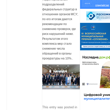
подразделений
федеральных структур в
отношении органов МСУ;
по его итогам даются
рекомендации по
снижению проверок, где
риск нарушений ниже.
Результатом этого
комплекса мер стало
снижение числа
обращений в органы
прокуратуры на 10%..
This entry was posted in