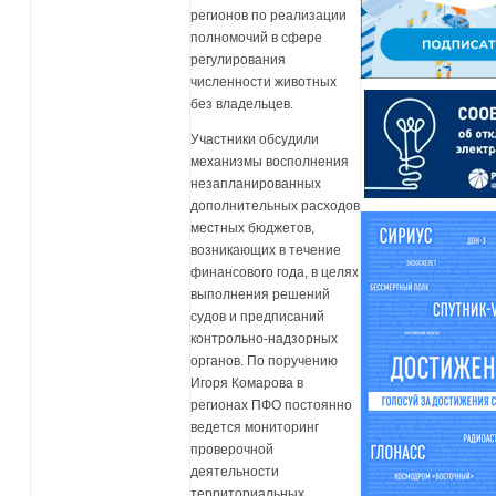
регионов по реализации
полномочий в сфере
регулирования
численности животных
без владельцев.
Участники обсудили
механизмы восполнения
незапланированных
дополнительных расходов
местных бюджетов,
возникающих в течение
финансового года, в целях
выполнения решений
судов и предписаний
контрольно-надзорных
органов. По поручению
Игоря Комарова в
регионах ПФО постоянно
ведется мониторинг
проверочной
деятельности
территориальных