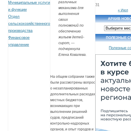
различных
Муниципальные услуги
31
механизма для
и функции
« Июл
выполнения
Отдел
АРХИВ НОВ
своих
сельскохозяйственного
полномочий по
Архив
производства
новостей
обеспечению
жильем детей-
Финансовое
ПОЛЕЗНЫЕ С
сирот, —
управление
Полезные с
подчеркнула
Елена Ковалева.
На общем собрании также
были рассмотрены вопрос
о незапланированных
дополнительных расходах
местных бюджетов,
возникающих при
выполнении решений
судов, предписаний
контрольно-надзорных
органов, и опыт городов и