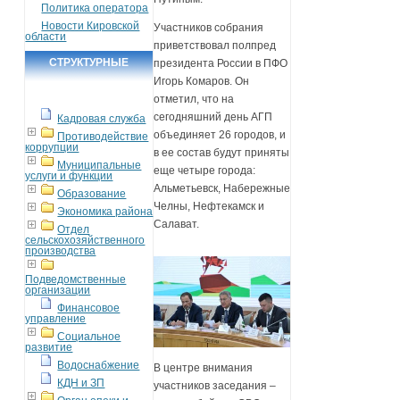
Политика оператора
Новости Кировской
Участников собрания
области
приветствовал полпред
СТРУКТУРНЫЕ
президента России в ПФО
Игорь Комаров. Он
ПОДРАЗДЕЛЕНИЯ
отметил, что на
сегодняшний день АГП
Кадровая служба
объединяет 26 городов, и
Противодействие
коррупции
в ее состав будут приняты
Муниципальные
еще четыре города:
услуги и функции
Альметьевск, Набережные
Образование
Челны, Нефтекамск и
Экономика района
Салават.
Отдел
сельскохозяйственного
производства
Подведомственные
организации
Финансовое
управление
Социальное
развитие
Водоснабжение
В центре внимания
КДН и ЗП
участников заседания –