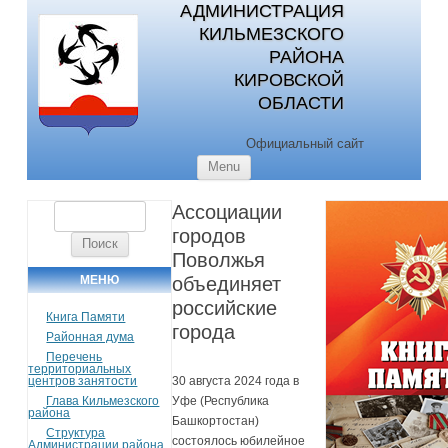
АДМИНИСТРАЦИЯ
КИЛЬМЕЗСКОГО
РАЙОНА
КИРОВСКОЙ
ОБЛАСТИ
Официальный сайт
Skip to content
Menu
Ассоциации
Найти:
городов
Поволжья
МЕНЮ
объединяет
российские
Книга Памяти
города
Районная дума
Перечень
территориальных
центров занятости
30 августа 2024 года в
Глава Кильмезского
Уфе (Республика
района
Башкортостан)
Структура
состоялось юбилейное
Администрации района