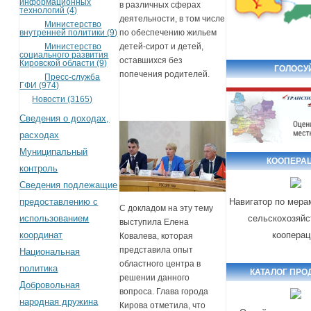
информационных
в различных сферах
технологий (4)
деятельности, в том числе
Министерство
по обеспечению жильем
внутренней политики (9)
детей-сирот и детей,
Министерство
социального развития
оставшихся без
Кировской области (9)
ГОЛОСУ
попечения родителей.
Пресс-служба
ГФИ (974)
Новости (3165)
Сведения о доходах,
расходах
Муниципальный
КООПЕРА
контроль
Сведения подлежащие
предоставлению с
Навигатор по мера
С докладом на эту тему
использованием
сельскохозяйс
выступила Елена
координат
кооперац
Ковалева, которая
представила опыт
Национальная
областного центра в
политика
КАТАЛОГ ПРО
решении данного
Добровольная
вопроса. Глава города
народная дружина
Кирова отметила, что