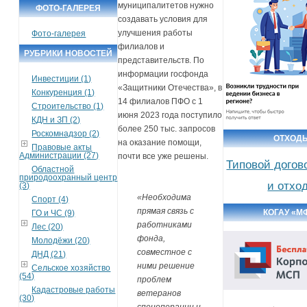
муниципалитетов нужно
ФОТО-ГАЛЕРЕЯ
создавать условия для
улучшения работы
Фото-галерея
филиалов и
РУБРИКИ НОВОСТЕЙ
представительств. По
информации госфонда
Инвестиции (1)
«Защитники Отечества», в
Конкуренция (1)
14 филиалов ПФО с 1
Строительство (1)
июня 2023 года поступило
КДН и ЗП (2)
более 250 тыс. запросов
Роскомнадзор (2)
ОТХОД
на оказание помощи,
Правовые акты
Администрации (27)
почти все уже решены.
Типовой догов
Областной
природоохранный центр
и отхо
(3)
«Необходима
Спорт (4)
прямая связь с
КОГАУ «М
ГО и ЧС (9)
работниками
Лес (20)
фонда,
Молодёжи (20)
совместное с
ДНД (21)
ними решение
Сельское хозяйство
(54)
проблем
Кадастровые работы
ветеранов
(30)
спецоперации и