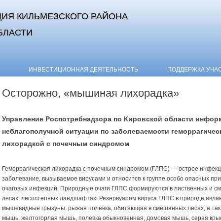
ИЯ КИЛЬМЕЗСКОГО РАЙОНА
БЛАСТИ
Skip to content
ИНВЕСТИЦИОННАЯ ДЕЯТЕЛЬНОСТЬ
ПОДДЕРЖКА УЧА
Осторожно, «мышиная лихорадка»
Управление Роспотребнадзора по Кировской области инфор
неблагополучной ситуации по заболеваемости геморрагичес
лихорадкой с почечным синдромом
Геморрагическая лихорадка с почечным синдромом (ГЛПС) — острое инфек
заболевание, вызываемое вирусами и относится к группе особо опасных пр
очаговых инфекций. Природные очаги ГЛПС формируются в лиственных и 
лесах, лесостепных ландшафтах. Резервуаром вируса ГЛПС в природе явля
мышевидные грызуны: рыжая полевка, обитающая в смешанных лесах, а та
мышь, желтогорлая мышь, полевка обыкновенная, домовая мышь, серая кры