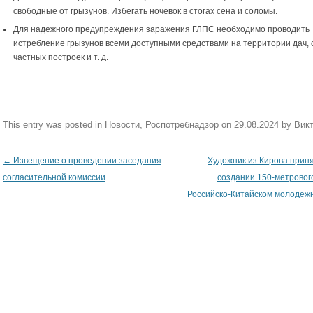
свободные от грызунов. Избегать ночевок в стогах сена и соломы.
Для надежного предупреждения заражения ГЛПС необходимо проводить
истребление грызунов всеми доступными средствами на территории дач, 
частных построек и т. д.
This entry was posted in
Новости
,
Роспотребнадзор
on
29.08.2024
by
Вик
←
Извещение о проведении заседания
Художник из Кирова приня
Post navigation
согласительной комиссии
создании 150-метровог
Российско-Китайском молодеж