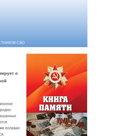
СТНИКОВ СВО
мирует о
кой
ционное
иродно-
смешанных
ются
кже полевая
са.