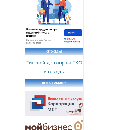
ОТХОДЫ
Типовой договор на ТКО
и отходы
КОГАУ «МФЦ»