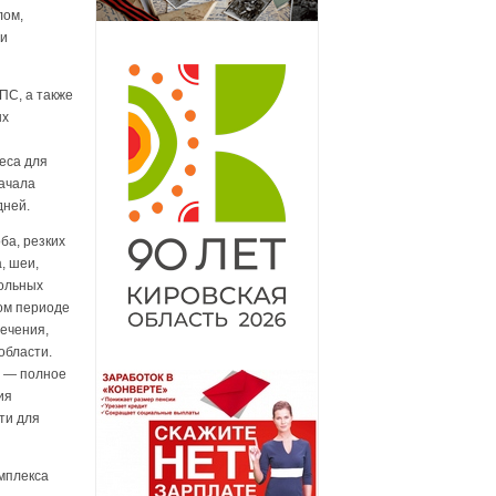
лом,
ни
ПС, а также
ых
еса для
начала
дней.
ба, резких
, шеи,
больных
ном периоде
течения,
области.
я — полное
ия
ти для
мплекса