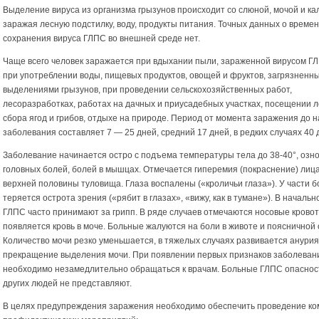
Выделение вируса из организма грызунов происходит со слюной, мочой и ка
заражая лесную подстилку, воду, продукты питания. Точных данных о време
сохранения вируса ГЛПС во внешней среде нет.
Чаще всего человек заражается при вдыхании пыли, зараженной вирусом ГЛ
при употреблении воды, пищевых продуктов, овощей и фруктов, загрязненн
выделениями грызунов, при проведении сельскохозяйственных работ,
лесоразработках, работах на дачных и приусадебных участках, посещении л
сбора ягод и грибов, отдыхе на природе. Период от момента заражения до 
заболевания составляет 7 — 25 дней, средний 17 дней, в редких случаях 40 
Заболевание начинается остро с подъема температуры тела до 38-40°, озно
головных болей, болей в мышцах. Отмечается гиперемия (покраснение) лица
верхней половины туловища. Глаза воспалены («кроличьи глаза»). У части 
теряется острота зрения («рябит в глазах», «вижу, как в тумане»). В началь
ГЛПС часто принимают за грипп. В ряде случаев отмечаются носовые крово
появляется кровь в моче. Больные жалуются на боли в животе и поясничной 
Количество мочи резко уменьшается, в тяжелых случаях развивается анури
прекращение выделения мочи. При появлении первых признаков заболеван
необходимо незамедлительно обращаться к врачам. Больные ГЛПС опаснос
других людей не представляют.
В целях предупреждения заражения необходимо обеспечить проведение ко