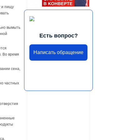
 и пищу
овать
ьно вымыть
рной
Есть вопрос?
ется
Написать обращение
. Во время
вании сена,
но частных
 отверстия
язненные
родукты
са,