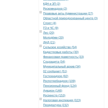
КДН и ЗП (2)
Роскомнадзор (2)
Правовые акты Администрации (27)
Областной природоохранный центр (3)
Спорт (4)
ГО и ЧС (9)
Лес (20)
Молодёжи (20)
ДНД (21)
Сельское хозяйство (54)
Кадастровые работы (30)
Финансовая грамотность (33)
Соцзащита (34)
Муниципальный архив (34)
02 сообщает (51)
Гостехнадзор (92)
Роспотребнадзор (109)
Пенсионный фонд (124)
Аукцион (146)
Росреестр (153)
Налоговая инспекция (323)
Прокуратура (232)