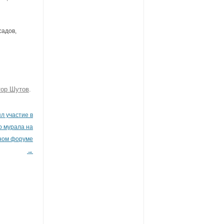
садов,
тор Шутов
.
л участие в
о мурала на
ном форуме
→