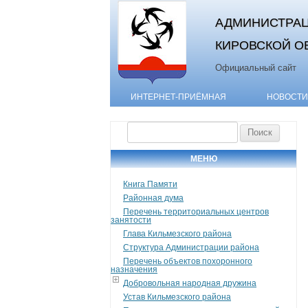
АДМИНИСТРАЦ
КИРОВСКОЙ О
Официальный сайт
ИНТЕРНЕТ-ПРИЁМНАЯ
НОВОСТИ
Найти:
МЕНЮ
Книга Памяти
Районная дума
Перечень территориальных центров
занятости
Глава Кильмезского района
Структура Администрации района
Перечень объектов похоронного
назначения
Добровольная народная дружина
Устав Кильмезского района