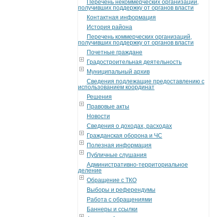
Перечень некоммерческих организаций,
получивших поддержку от органов власти
Контактная информация
История района
Перечень коммерческих организаций,
получивших поддержку от органов власти
Почетные граждане
Градостроительная деятельность
Муниципальный архив
Сведения подлежащие предоставлению с
использованием координат
Решения
Правовые акты
Новости
Сведения о доходах, расходах
Гражданская оборона и ЧС
Полезная информация
Публичные слушания
Административно-территориальное
деление
Обращение с ТКО
Выборы и референдумы
Работа с обращениями
Баннеры и ссылки