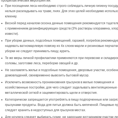
профилактических мероприятий:
При посещении леса необходимо строго соблюдать личную гигиену посуду
нельзя раскладывать на траве, пнях. Для этих целей необходимо использ
клеенку.
Весной перед началом сезона дачные помещения рекомендуется тщател
с применением дезинфицирующих средств (3% растворы хлорамина, хло
извести).
При уборке дачных, подсобных помещений, гаражей, погребов рекоменду
надевать ватномарлевую повязку из 4х слоев марли и резиновые перчатки
уборки не следует принимать пищу, курить.
Те же меры личной профилактики применяются при перевозке и складиро
соломы, заготовке леса, переборке овощей и др.
Не захламлять жилье и подсобные помещения, дворовые участки, особен
домовладений, своевременно вывозить бытовой мусор.
Исключить возможность проникновения грызунов в жилые помещения и
хозяйственные постройки, для чего следует заделывать вентиляционные
металлической сеткой и зацементировать щели и отверстия.
Категорически запрещается употреблять в пищу подпорченные или загр
грызунами продукты. Вода для питья должна быть кипяченой. Пищевые п
следует хранить в недоступных для грызунов местах.
Для ночлега следует выбирать сухие, не заросшие кустарником участки ле