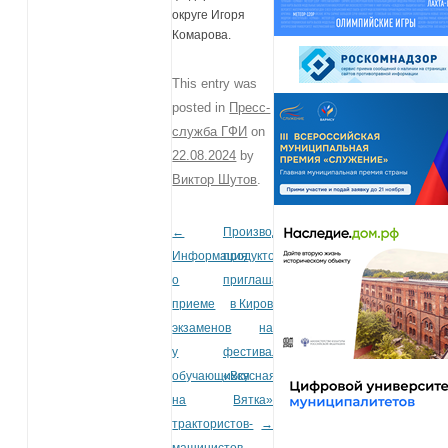
округе Игоря
Комарова.
This entry was
posted in
Пресс-
служба ГФИ
on
22.08.2024
by
Виктор Шутов
.
←
Производителей
Post navigation
Информация
продуктов
о
приглашают
приеме
в Киров
экзаменов
на
у
фестиваль
обучающихся
«Вкусная
на
Вятка»
трактористов-
→
машинистов