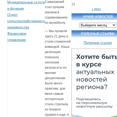
Савиновский
Муниципальные услуги
31
стал лучшим
и функции
« Июл
игроком в
Отдел
АРХИВ НОВОСТЕЙ
соревнованиях
сельскохозяйственного
по волейболу.
Архив
производства
новостей
— Мы провели
Финансовое
ПОЛЕЗНЫЕ ССЫЛКИ
здесь 21 день и
управление
стали слаженной
Полезные ссылки
командой. Наша
делегация
показала
неплохие
результаты по
многим
дисциплинам.
Было много
практики, для
меня самым
интересным
стала стрельба
из боевого
оружия и еще, я