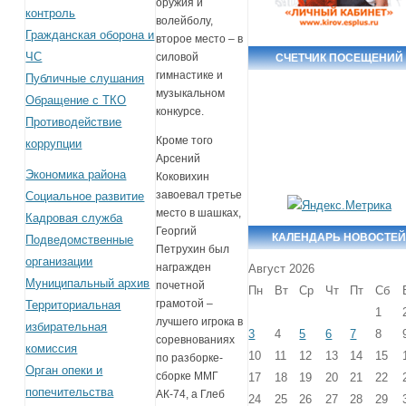
оружия и
контроль
волейболу,
Гражданская оборона и
второе место – в
ЧС
силовой
СЧЕТЧИК ПОСЕЩЕНИЙ
гимнастике и
Публичные слушания
музыкальном
Обращение с ТКО
конкурсе.
Противодействие
Кроме того
коррупции
Арсений
Экономика района
Коковихин
завоевал третье
Социальное развитие
место в шашках,
Кадровая служба
Георгий
КАЛЕНДАРЬ НОВОСТЕ
Подведомственные
Петрухин был
организации
награжден
Август 2026
Муниципальный архив
почетной
Пн
Вт
Ср
Чт
Пт
Сб
грамотой –
Территориальная
1
лучшего игрока в
избирательная
3
4
5
6
7
8
соревнованиях
комиссия
10
11
12
13
14
15
по разборке-
Орган опеки и
сборке ММГ
17
18
19
20
21
22
попечительства
АК-74, а Глеб
24
25
26
27
28
29