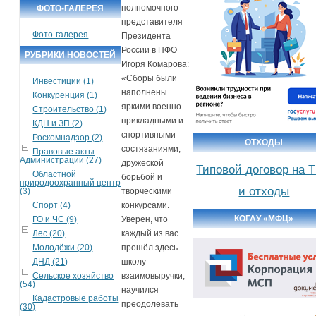
полномочного
ФОТО-ГАЛЕРЕЯ
представителя
Фото-галерея
Президента
России в ПФО
РУБРИКИ НОВОСТЕЙ
Игоря Комарова:
«Сборы были
Инвестиции (1)
наполнены
Конкуренция (1)
яркими военно-
Строительство (1)
прикладными и
КДН и ЗП (2)
спортивными
Роскомнадзор (2)
ОТХОДЫ
состязаниями,
Правовые акты
Администрации (27)
дружеской
Типовой договор на 
Областной
борьбой и
природоохранный центр
и отходы
(3)
творческими
Спорт (4)
конкурсами.
КОГАУ «МФЦ»
ГО и ЧС (9)
Уверен, что
Лес (20)
каждый из вас
Молодёжи (20)
прошёл здесь
ДНД (21)
школу
Сельское хозяйство
взаимовыручки,
(54)
научился
Кадастровые работы
преодолевать
(30)