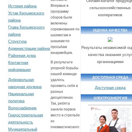
Онлайн-каталог продукц
Впервые в
История района
сельскохозяйственных
программу
Устав Кильмезского
кооперативов
сборов были
района
включены
Глава Кильмезского
соревнования по
ОЦЕНКА КАЧЕСТВА
района
шахматам и
шашкам по
Структура
просьбам
Результаты независимой оц
Администрации района
юнармейцев.
качества оказания услу
Районная дума
организациями
В результате
Контактная
упорной борьбы
информация
нашей команде
ДОСТУПНАЯ СРЕДА
Добровольная
удалось
проявить себя в
народная дружина
Доступная среда
разных
Национальная
дисциплинах.
ЭЛЕКТРОЭНЕРГИЯ
политика
Так, ребята
Водоснабжение
заняли первое
Градостроительная
место в стрельбе
из
деятельность
пневматического
Муниципальный