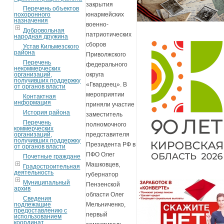
закрытия
Перечень объектов
похоронного
юнармейских
назначения
военно-
Добровольная
патриотических
народная дружина
сборов
Устав Кильмезского
района
Приволжского
Перечень
федерального
некоммерческих
организаций,
округа
получивших поддержку
«Гвардеец». В
от органов власти
мероприятии
Контактная
информация
приняли участие
История района
заместитель
Перечень
полномочного
коммерческих
организаций,
представителя
получивших поддержку
Президента РФ в
от органов власти
ПФО Олег
Почетные граждане
Машковцев,
Градостроительная
деятельность
губернатор
Муниципальный
Пензенской
архив
области Олег
Сведения
подлежащие
Мельниченко,
предоставлению с
первый
использованием
координат