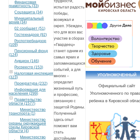
трудности,
Финансовая
грамотность (33)
испытал радость
Соцзащита (34)
победы,
Муниципальный
возмужал и
архив (34)
окреп. Убежден,
02 сообщает (51)
что для всех вас
Гостехнадзор (92)
участие в сборах
Роспотребнадзор
(109)
«Гвардеец»
Пенсионный фонд
станет одним из
(124)
самых ярких и
Аукцион (146)
запоминающихся
Росреестр (153)
событий, а для
Налоговая инспекция
УПОЛНОМОЧЕННЫЙ
многих –
(323)
определит
Прокуратура (232)
Официальный сайт
жизненный путь
Информация для
Уполномоченного по прав
населения (299)
и профессию,
Правительство
ребенка в Кировской обла
связанную с
области (1577)
защитой Родины.
Министерство
транспорта (1)
Полученный
Министерство
здесь опыт
охраны окружающей
поможет вам
среды Кировской
области (4)
стать
Министерство
достойными