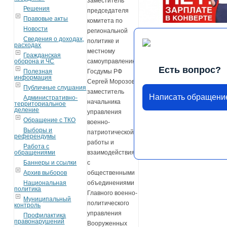
заместитель
Решения
председателя
Правовые акты
комитета по
Новости
региональной
Сведения о доходах,
политике и
расходах
местному
Гражданская
оборона и ЧС
самоуправлению
Есть вопрос?
Полезная
Госдумы РФ
информация
Сергей Морозов,
Публичные слушания
заместитель
Написать обращени
Административно-
начальника
территориальное
деление
управления
Обращение с ТКО
военно-
Выборы и
патриотической
референдумы
работы и
Работа с
обращениями
взаимодействия
Баннеры и ссылки
с
Архив выборов
общественными
Национальная
объединениями
политика
Главного военно-
Муниципальный
политического
контроль
управления
Профилактика
правонарушений
Вооруженных