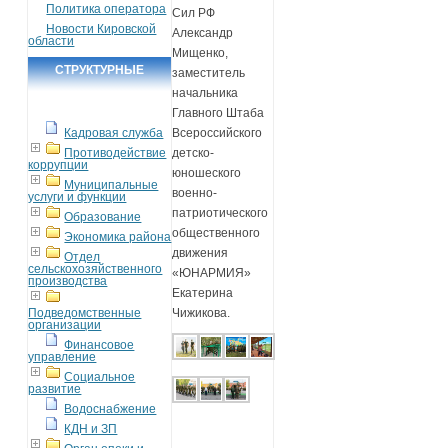
Политика оператора
Сил РФ
Новости Кировской
Александр
области
Мищенко,
СТРУКТУРНЫЕ
заместитель
начальника
ПОДРАЗДЕЛЕНИЯ
Главного Штаба
Кадровая служба
Всероссийского
Противодействие
детско-
коррупции
юношеского
Муниципальные
военно-
услуги и функции
патриотического
Образование
общественного
Экономика района
движения
Отдел
сельскохозяйственного
«ЮНАРМИЯ»
производства
Екатерина
Подведомственные
Чижикова.
организации
Финансовое
управление
Социальное
развитие
Водоснабжение
КДН и ЗП