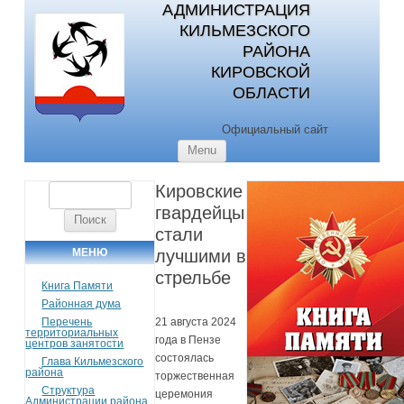
АДМИНИСТРАЦИЯ
КИЛЬМЕЗСКОГО
РАЙОНА
КИРОВСКОЙ
ОБЛАСТИ
Официальный сайт
Skip to content
Menu
Кировские
Найти:
гвардейцы
стали
МЕНЮ
лучшими в
стрельбе
Книга Памяти
Районная дума
Перечень
21 августа 2024
территориальных
года в Пензе
центров занятости
состоялась
Глава Кильмезского
района
торжественная
Структура
церемония
Администрации района