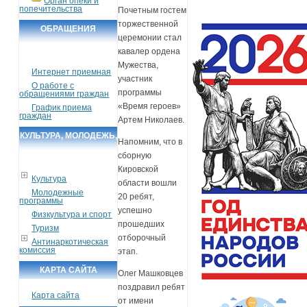
Орган опеки и
попечительства
Почетным гостем
торжественной
ОБРАЩЕНИЯ
церемонии стал
ГРАЖДАН
кавалер ордена
Мужества,
Интернет приемная
участник
О работе с
программы
обращениями граждан
«Время героев»
График приема
граждан
Артем Николаев.
КУЛЬТУРА, МОЛОДЕЖЬ,
Напомним, что в
СПОРТ, ТУРИЗМ
сборную
Кировской
Культура
области вошли
Молодежные
20 ребят,
программы
успешно
Физкультура и спорт
прошедших
Туризм
отборочный
Антинаркотическая
комиссия
этап.
КАРТА САЙТА
Олег Машковцев
поздравил ребят
Карта сайта
от имени