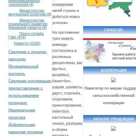
информационных
технологий (4)
гражданами
Министерство
своей страны и
внутренней политики (9)
добиться новых
Министерство
успехов».
социального развития
Кировской области (9)
ГОЛОСУЙ!
На протяжении
Пресс-служба
ГФИ (974)
трех недель
Новости (3165)
команды
состязались в
Сведения о доходах,
различных
расходах
дисциплинах, как
Муниципальный
футбол,
КООПЕРАЦИЯ
контроль
волейбол,
Сведения подлежащие
баскетбол,
шашки, шахматы,
предоставлению с
Навигатор по мерам подде
дартс, стрельба,
использованием
сельскохозяйственной
спортивное
координат
кооперации
ориентирование,
Национальная
пейнтбол,
политика
настольный
КАТАЛОГ ПРОДУКЦИИ
теннис, разборка
Добровольная
и сборка
народная дружина
автомата.