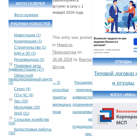
законопроекта
ФОТО-ГАЛЕРЕЯ
вступят в силу с 1
января 2026 года.
Фото-галерея
РУБРИКИ НОВОСТЕЙ
Инвестиции (1)
This entry was posted
Конкуренция (1)
in
Новости
,
Строительство (1)
Прокуратура
on
КДН и ЗП (2)
26.06.2024
by
Виктор
Роскомнадзор (2)
ОТХОДЫ
Правовые акты
Шутов
.
Администрации (27)
Типовой договор 
Областной
природоохранный центр
и отходы
←
О
Расширен
(3)
Post navigation
Спорт (4)
способах
перечень
КОГАУ «МФЦ»
ГО и ЧС (9)
защиты
административных
Лес (20)
жилищных
ограничений,
Молодёжи (20)
прав
налагаемых
ДНД (21)
на
Сельское хозяйство
(54)
поднадзорных
Кадастровые работы
(30)
лиц,