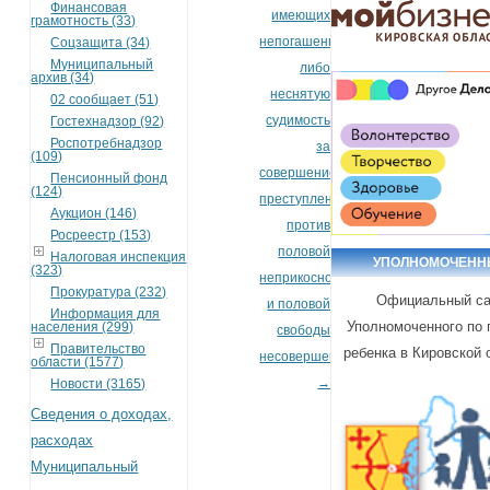
Финансовая
имеющих
грамотность (33)
непогашенную
Соцзащита (34)
Муниципальный
либо
архив (34)
неснятую
02 сообщает (51)
судимость
Гостехнадзор (92)
Роспотребнадзор
за
(109)
совершение
Пенсионный фонд
(124)
преступления
Аукцион (146)
против
Росреестр (153)
половой
Налоговая инспекция
УПОЛНОМОЧЕН
(323)
неприкосновенности
Прокуратура (232)
Официальный са
и половой
Информация для
Уполномоченного по
населения (299)
свободы
Правительство
ребенка в Кировской 
несовершеннолетнего
области (1577)
→
Новости (3165)
Сведения о доходах,
расходах
Муниципальный