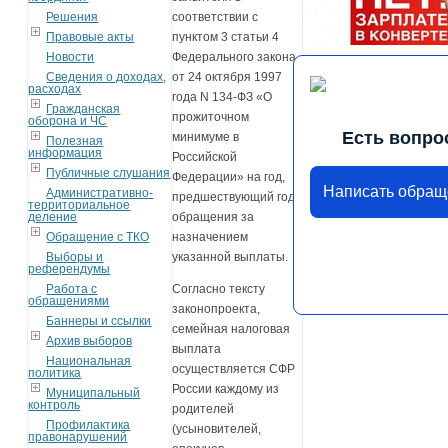
Решения
соответствии с
Правовые акты
пунктом 3 статьи 4
Новости
Федерального закона
Сведения о доходах,
от 24 октября 1997
расходах
года N 134-ФЗ «О
Гражданская
прожиточном
оборона и ЧС
Есть вопро
минимуме в
Полезная
информация
Российской
Публичные слушания
Федерации» на год,
Написать обращ
Административно-
предшествующий году
территориальное
деление
обращения за
Обращение с ТКО
назначением
Выборы и
указанной выплаты.
референдумы
Работа с
Согласно тексту
обращениями
законопроекта,
Баннеры и ссылки
семейная налоговая
Архив выборов
выплата
Национальная
осуществляется СФР
политика
России каждому из
Муниципальный
контроль
родителей
Профилактика
(усыновителей,
правонарушений