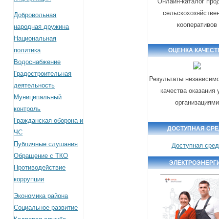
Онлайн-каталог про
сельскохозяйстве
Добровольная
кооперативов
народная дружина
Национальная
политика
ОЦЕНКА КАЧЕСТ
Водоснабжение
Градостроительная
Результаты независимо
деятельность
качества оказания 
Муниципальный
организациям
контроль
Гражданская оборона и
ДОСТУПНАЯ СР
ЧС
Публичные слушания
Доступная сре
Обращение с ТКО
ЭЛЕКТРОЭНЕРГ
Противодействие
коррупции
Экономика района
Социальное развитие