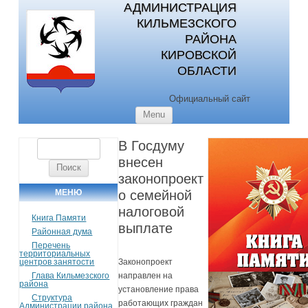
АДМИНИСТРАЦИЯ
КИЛЬМЕЗСКОГО
РАЙОНА
КИРОВСКОЙ
ОБЛАСТИ
Официальный сайт
Skip to content
Menu
В Госдуму
Найти:
внесен
законопроект
МЕНЮ
о семейной
налоговой
Книга Памяти
выплате
Районная дума
Перечень
территориальных
центров занятости
Законопроект
Глава Кильмезского
направлен на
района
установление права
Структура
работающих граждан
Администрации района