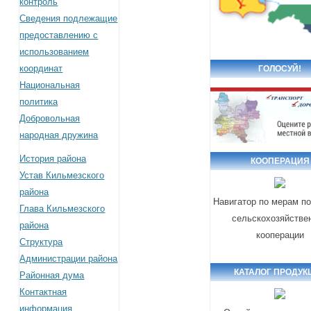
контроль
Сведения подлежащие
предоставлению с
использованием
координат
ГОЛОСУЙ!
Национальная
политика
Добровольная
народная дружина
История района
КООПЕРАЦИЯ
Устав Кильмезского
района
Навигатор по мерам п
Глава Кильмезского
сельскохозяйстве
района
кооперации
Структура
Администрации района
КАТАЛОГ ПРОДУК
Районная дума
Контактная
информация