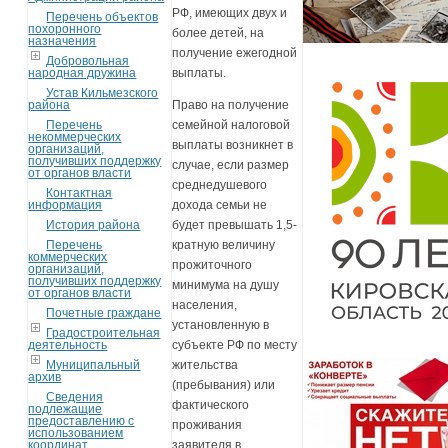
РФ, имеющих двух и
Перечень объектов
похоронного
более детей, на
назначения
получение ежегодной
Добровольная
народная дружина
выплаты.
Устав Кильмезского
района
Право на получение
Перечень
семейной налоговой
некоммерческих
выплаты возникнет в
организаций,
получивших поддержку
случае, если размер
от органов власти
среднедушевого
Контактная
информация
дохода семьи не
История района
будет превышать 1,5-
Перечень
кратную величину
коммерческих
прожиточного
организаций,
получивших поддержку
минимума на душу
от органов власти
населения,
Почетные граждане
установленную в
Градостроительная
деятельность
субъекте РФ по месту
Муниципальный
жительства
архив
(пребывания) или
Сведения
фактического
подлежащие
предоставлению с
проживания
использованием
координат
заявителя в