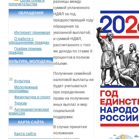
Орган опеки и
разницы между
попечительства
суммой уплаченного
ОБРАЩЕНИЯ
НДФЛ за год,
предшествующий году
ГРАЖДАН
обращения за
Интернет приемная
указанной выплатой,
О работе с
и суммой НДФЛ,
обращениями граждан
рассчитанного с того
График приема
же дохода по ставке 6
граждан
процентов в полном
КУЛЬТУРА, МОЛОДЕЖЬ,
объеме.
СПОРТ, ТУРИЗМ
Получение семейной
налоговой выплаты не
Культура
будет учитываться
Молодежные
программы
при определении
Физкультура и спорт
права на получение
Туризм
иных выплат и мер
Антинаркотическая
социальной
комиссия
поддержки.
КАРТА САЙТА
В случае принятия
положения
Карта сайта