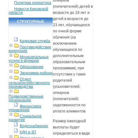
опекунов
Политика оператора
(попечителей) детей в
Новости Кировской
области
возрасте до 18 лет и
детей в возрасте до
СТРУКТУРНЫЕ
23 лет, обучающихся
ПОДРАЗДЕЛЕНИЯ
по очной форме
обучения (за
Кадровая служба
исключением
Противодействие
обучающихся по
коррупции
дополнительным
Муниципальные
услуги и функции
образовательным
Образование
программам), при
Экономика района
отсутствии у таких
Отдел
родителей
сельскохозяйственного
производства
(усыновителей,
опекунов
Подведомственные
(попечителей)
организации
задолженности по
Финансовое
управление
уплате алиментов.
Социальное
развитие
Размер ежегодной
Водоснабжение
выплаты будет
КДН и ЗП
определяться в виде