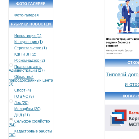
ФОТО-ГАЛЕРЕЯ
Фото-галерея
РУБРИКИ НОВОСТЕЙ
Инвестиции (1)
Конкуренция (1)
Строительство (1)
КДН и ЗП (2)
Роскомнадзор (2)
ОТХО
Правовые акты
Администрации (27)
Типовой дого
Областной
природоохранный центр
и отх
(3)
Спорт (4)
КОГАУ 
ГО и ЧС (9)
Лес (20)
Молодёжи (20)
ДНД (21)
Сельское хозяйство
(54)
Кадастровые работы
(30)