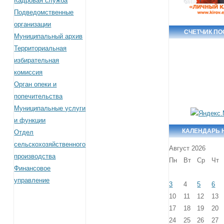
Кадровая служба
Подведомственные
организации
СЧЕТЧИК П
Муниципальный архив
Территориальная
избирательная
комиссия
Орган опеки и
попечительства
Муниципальные услуги
и функции
КАЛЕНДАРЬ 
Отдел
сельскохозяйственного
Август 2026
производства
Пн
Вт
Ср
Чт
Финансовое
управление
3
4
5
6
10
11
12
13
17
18
19
20
24
25
26
27