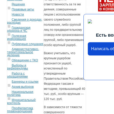
Решения
ответственность за те же
Правовые акты
деяния, совершенные
Новости
лицом с использованием
Сведения о доходах,
своего служебного
расходах
положения, либо группой
Гражданская
лиц по предварительному
оборона и ЧС
Есть в
сговору или организованной
Полезная
информация
группой, либо причинившее
Публичные слушания
особо крупный ущерб.
Написать о
Административно-
территориальное
Важно учитывать, что
деление
крупным ущербом
Обращение с ТКО
признается ущерб,
Выборы и
референдумы
исчисленный по
Работа с
утвержденным
обращениями
Правительством Российской
Баннеры и ссылки
Федерации таксам и
Архив выборов
методике, превышающий 40
Национальная
тыс. руб., особо крупным —
политика
120 тыс. руб.
Муниципальный
контроль
В зависимости от тяжести
Профилактика
правонарушений
совершенного