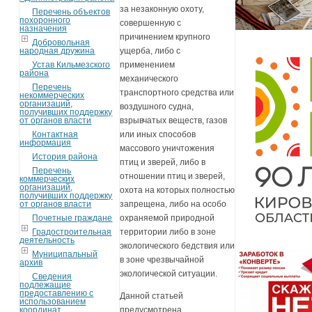
за незаконную охоту,
Перечень объектов
похоронного
совершенную с
назначения
причинением крупного
Добровольная
народная дружина
ущерба, либо с
Устав Кильмезского
применением
района
механического
Перечень
транспортного средства или
некоммерческих
организаций,
воздушного судна,
получивших поддержку
от органов власти
взрывчатых веществ, газов
Контактная
или иных способов
информация
массового уничтожения
История района
птиц и зверей, либо в
Перечень
отношении птиц и зверей,
коммерческих
организаций,
охота на которых полностью
получивших поддержку
от органов власти
запрещена, либо на особо
Почетные граждане
охраняемой природной
Градостроительная
территории либо в зоне
деятельность
экологического бедствия или
Муниципальный
в зоне чрезвычайной
архив
экологической ситуации.
Сведения
подлежащие
предоставлению с
Данной статьей
использованием
координат
предусмотрена