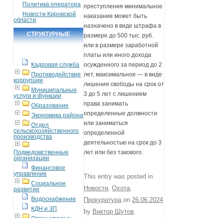
Политика оператора
преступления минимальное
Новости Кировской
наказание может быть
области
назначено в виде штрафа в
СТРУКТУРНЫЕ
размере до 500 тыс. руб.
или в размере заработной
ПОДРАЗДЕЛЕНИЯ
платы или иного дохода
Кадровая служба
осужденного за период до 2
Противодействие
лет, максимальное — в виде
коррупции
лишения свободы на срок от
Муниципальные
3 до 5 лет с лишением
услуги и функции
права занимать
Образование
определенные должности
Экономика района
или заниматься
Отдел
сельскохозяйственного
определенной
производства
деятельностью на срок до 3
Подведомственные
лет или без такового.
организации
Финансовое
управление
This entry was posted in
Социальное
Новости
,
Охота
,
развитие
Водоснабжение
Прокуратура
on
26.06.2024
КДН и ЗП
by
Виктор Шутов
.