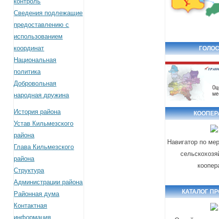
контроль
Сведения подлежащие
предоставлению с
использованием
координат
ГОЛОС
Национальная
политика
Добровольная
народная дружина
История района
КООПЕР
Устав Кильмезского
района
Навигатор по ме
Глава Кильмезского
сельскохозя
района
коопер
Структура
Администрации района
КАТАЛОГ П
Районная дума
Контактная
информация