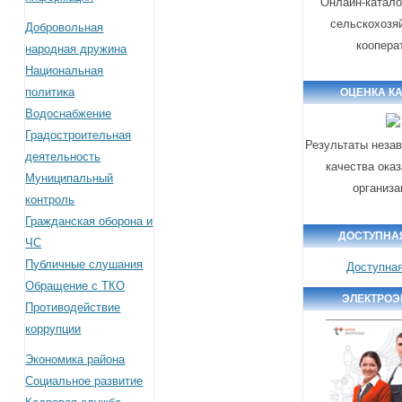
Онлайн-катало
сельскохозя
Добровольная
коопера
народная дружина
Национальная
политика
ОЦЕНКА К
Водоснабжение
Градостроительная
Результаты неза
деятельность
качества ока
Муниципальный
организ
контроль
Гражданская оборона и
ДОСТУПНА
ЧС
Публичные слушания
Доступна
Обращение с ТКО
ЭЛЕКТРОЭ
Противодействие
коррупции
Экономика района
Социальное развитие