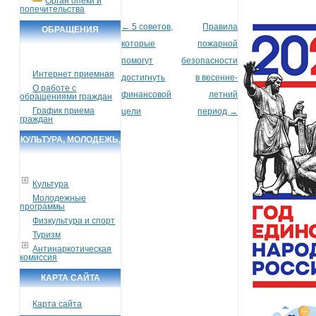
Орган опеки и
попечительства
←
5 советов,
Правила
Post navigation
ОБРАЩЕНИЯ
которые
пожарной
ГРАЖДАН
помогут
безопасности
Интернет приемная
достигнуть
в весенне-
О работе с
финансовой
летний
обращениями граждан
График приема
цели
период
→
граждан
КУЛЬТУРА, МОЛОДЕЖЬ,
СПОРТ, ТУРИЗМ
Культура
Молодежные
программы
Физкультура и спорт
Туризм
Антинаркотическая
комиссия
КАРТА САЙТА
Карта сайта