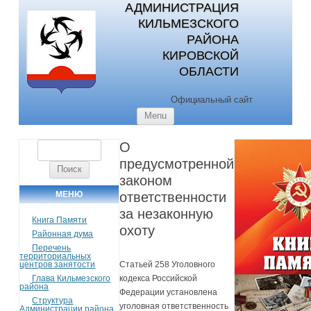
АДМИНИСТРАЦИЯ
КИЛЬМЕЗСКОГО
РАЙОНА
КИРОВСКОЙ
ОБЛАСТИ
Официальный сайт
Skip to content
Menu
О
Найти:
предусмотренной
законом
МЕНЮ
ответственности
за незаконную
Книга Памяти
охоту
Районная дума
Перечень
территориальных
центров занятости
Статьей 258 Уголовного
Глава Кильмезского
кодекса Российской
района
Федерации установлена
Структура
уголовная ответственность
Администрации района