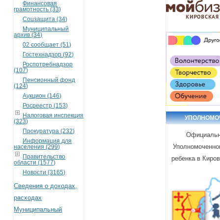
Финансовая
грамотность (33)
Соцзащита (34)
Муниципальный
архив (34)
02 сообщает (51)
Гостехнадзор (92)
Роспотребнадзор
(107)
Пенсионный фонд
(124)
Аукцион (146)
Росреестр (153)
Налоговая инспекция
УПОЛНОМО
(323)
Прокуратура (232)
Официальн
Информация для
Уполномоченно
населения (299)
Правительство
ребенка в Киро
области (1577)
Новости (3165)
Сведения о доходах,
расходах
Муниципальный