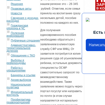
Решения
нашем регионе это – 26 345
Правовые акты
рублей. Отметим, если семья
Новости
приняла на воспитание сразу
Сведения о доходах,
нескольких детей, пособие
расходах
положено на каждого из них.
Гражданская
оборона и ЧС
Для получения
Есть
Полезная
единовременного пособия
информация
необходимо обратиться с
Публичные слушания
заявлением в клиентскую
Написат
Административно-
территориальное
службу СФР или МФЦ. От
деление
заявителя потребуется копия
Обращение с ТКО
решения суда об усыновлении
Выборы и
референдумы
ребенка, остальные документы
Работа с
специалисты ОСФР
обращениями
самостоятельно запросят по
Баннеры и ссылки
межведомственному
Архив выборов
взаимодействию. Также
Национальная
заявление можно подать через
политика
портал госуслуг или направить
Муниципальный
контроль
по почте (в этом случае
Профилактика
направляется нотариально
правонарушений