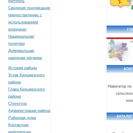
контроль
Сведения подлежащие
предоставлению с
использованием
координат
ГО
Национальная
политика
Добровольная
народная дружина
История района
КОО
Устав Кильмезского
района
Навигатор по
Глава Кильмезского
сельскох
района
коо
Структура
Администрации района
КАТАЛОГ
Районная дума
Контактная
информация