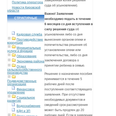
заверенная копия решения
Политика оператора
суда об усыновлении).
Новости Кировской
области
Важно! Заявление
СТРУКТУРНЫЕ
необходимо подать в течение
6 месяцев со дня вступления в
ПОДРАЗДЕЛЕНИЯ
силу решения суда
об
Кадровая служба
усыновлении либо со дня
Противодействие
вынесения органом опеки и
коррупции
попечительства решения об
Муниципальные
установлении опеки или
услуги и функции
попечительства, либо со дня
Образование
заключения договора о
Экономика района
принятии ребенка в семью.
Отдел
сельскохозяйственного
производства
Решение о назначении пособия
принимается в течение 5
Подведомственные
организации
рабочих дней после
Финансовое
поступления соответствующего
управление
заявления. При отсутствии
Социальное
необходимых документов и
развитие
сведений срок рассмотрения
Водоснабжение
может быть продлен до 20
КДН и ЗП
рабочих дней. Если в заявлении