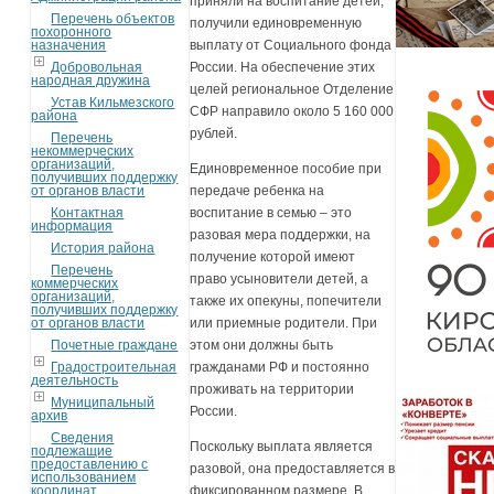
приняли на воспитание детей,
Перечень объектов
получили единовременную
похоронного
назначения
выплату от Социального фонда
Добровольная
России. На обеспечение этих
народная дружина
целей региональное Отделение
Устав Кильмезского
СФР направило около 5 160 000
района
рублей.
Перечень
некоммерческих
организаций,
Единовременное пособие при
получивших поддержку
от органов власти
передаче ребенка на
Контактная
воспитание в семью – это
информация
разовая мера поддержки, на
История района
получение которой имеют
Перечень
право усыновители детей, а
коммерческих
организаций,
также их опекуны, попечители
получивших поддержку
от органов власти
или приемные родители. При
Почетные граждане
этом они должны быть
Градостроительная
гражданами РФ и постоянно
деятельность
проживать на территории
Муниципальный
России.
архив
Сведения
Поскольку выплата является
подлежащие
предоставлению с
разовой, она предоставляется в
использованием
координат
фиксированном размере. В