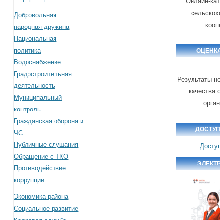
Онлайн-кат
сельскох
Добровольная
кооп
народная дружина
Национальная
политика
ОЦЕНКА
Водоснабжение
Градостроительная
Результаты н
деятельность
качества 
Муниципальный
орга
контроль
Гражданская оборона и
ДОСТУП
ЧС
Публичные слушания
Досту
Обращение с ТКО
ЭЛЕКТ
Противодействие
коррупции
Экономика района
Социальное развитие