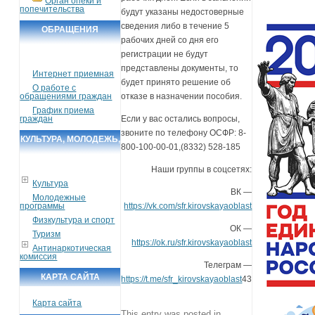
Орган опеки и
попечительства
будут указаны недостоверные
сведения либо в течение 5
ОБРАЩЕНИЯ
рабочих дней со дня его
ГРАЖДАН
регистрации не будут
представлены документы, то
Интернет приемная
будет принято решение об
О работе с
обращениями граждан
отказе в назначении пособия.
График приема
граждан
Если у вас остались вопросы,
звоните по телефону ОСФР: 8-
КУЛЬТУРА, МОЛОДЕЖЬ,
800-100-00-01,(8332) 528-185
СПОРТ, ТУРИЗМ
Наши группы в соцсетях:
Культура
ВК —
Молодежные
программы
https://vk.com/sfr.kirovskayaoblast
Физкультура и спорт
ОК —
Туризм
https://ok.ru/sfr.kirovskayaoblast
Антинаркотическая
комиссия
Телеграм —
КАРТА САЙТА
https://t.me/sfr_kirovskayaoblast
43
Карта сайта
This entry was posted in