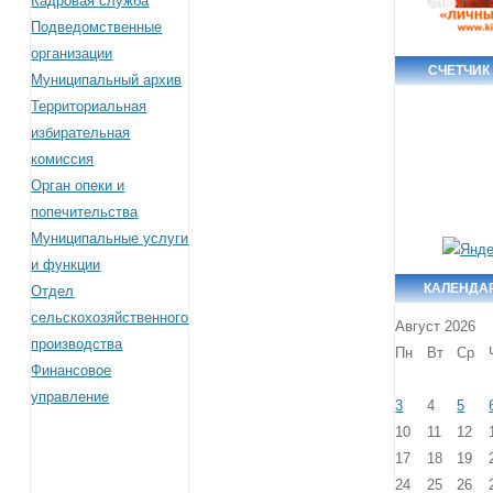
Кадровая служба
Подведомственные
организации
СЧЕТЧИК
Муниципальный архив
Территориальная
избирательная
комиссия
Орган опеки и
попечительства
Муниципальные услуги
и функции
КАЛЕНДА
Отдел
сельскохозяйственного
Август 2026
производства
Пн
Вт
Ср
Финансовое
управление
3
4
5
10
11
12
17
18
19
24
25
26