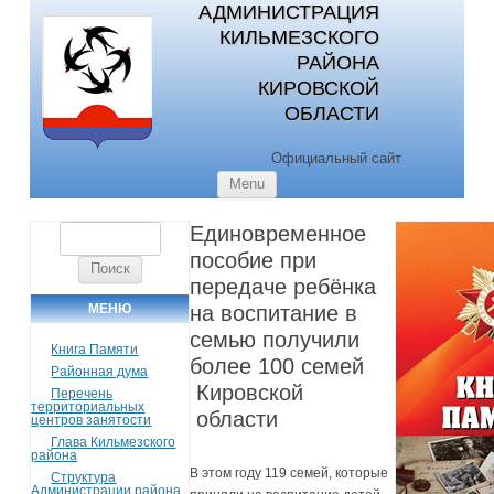
АДМИНИСТРАЦИЯ
КИЛЬМЕЗСКОГО
РАЙОНА
КИРОВСКОЙ
ОБЛАСТИ
Официальный сайт
Skip to content
Menu
Единовременное
Найти:
пособие при
передаче ребёнка
МЕНЮ
на воспитание в
семью получили
Книга Памяти
более 100 семей
Районная дума
Кировской
Перечень
территориальных
области
центров занятости
Глава Кильмезского
района
В этом году 119 семей, которые
Структура
Администрации района