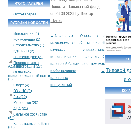
ФОТО-ГАЛЕРЕЯ
Новости
,
Пенсионный фонд
on
23.08.2023
by
Виктор
Фото-галерея
Шутов
.
РУБРИКИ НОВОСТЕЙ
Инвестиции (1)
←
Заседание
Опрос — ваше
Post navigation
Конкуренция (1)
межведомственной
мнение об
Строительство (1)
комиссии
учреждениях
КДН и ЗП (2)
по легализации
социальной
Роскомнадзор (2)
О
Правовые акты
налоговой базы
инфраструктуры
Администрации (27)
Типовой д
и обеспечению
→
Областной
природоохранный центр
налоговых
и 
(3)
поступлений
Спорт (4)
КОГА
ГО и ЧС (9)
Лес (20)
Молодёжи (20)
ДНД (21)
Сельское хозяйство
(54)
Кадастровые работы
(30)