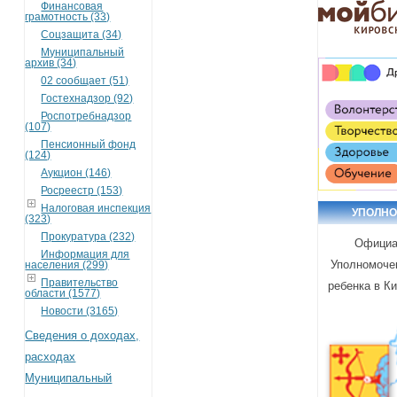
Финансовая
грамотность (33)
Соцзащита (34)
Муниципальный
архив (34)
02 сообщает (51)
Гостехнадзор (92)
Роспотребнадзор
(107)
Пенсионный фонд
(124)
Аукцион (146)
Росреестр (153)
Налоговая инспекция
УПОЛН
(323)
Прокуратура (232)
Официа
Информация для
Уполномоче
населения (299)
Правительство
ребенка в К
области (1577)
Новости (3165)
Сведения о доходах,
расходах
Муниципальный