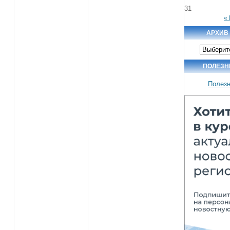
31
«
АРХИВ
Архив
новостей
ПОЛЕЗН
Полез