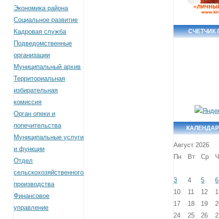
Экономика района
Социальное развитие
Кадровая служба
СЧЕТЧИК
Подведомственные
организации
Муниципальный архив
Территориальная
избирательная
комиссия
Орган опеки и
попечительства
КАЛЕНДАР
Муниципальные услуги
Август 2026
и функции
Пн
Вт
Ср
Ч
Отдел
сельскохозяйственного
3
4
5
6
производства
10
11
12
1
Финансовое
17
18
19
2
управление
24
25
26
2