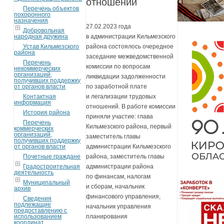
отношений
Перечень объектов
похоронного
назначения
27.02.2023 года
Добровольная
народная дружина
в администрации Кильмезского
Устав Кильмезского
района состоялось очередное
района
заседание межведомственной
Перечень
комиссии по вопросам
некоммерческих
организаций,
ликвидации задолженности
получивших поддержку
от органов власти
по заработной плате
Контактная
и легализации трудовых
информация
отношений. В работе комиссии
История района
приняли участие: глава
Перечень
Кильмезского района, первый
коммерческих
организаций,
заместитель главы
получивших поддержку
от органов власти
администрации Кильмезского
Почетные граждане
района, заместитель главы
Градостроительная
администрации района
деятельность
по финансам, налогам
Муниципальный
и сборам, начальник
архив
финансового управления,
Сведения
подлежащие
начальник управления
предоставлению с
использованием
планирования
координат