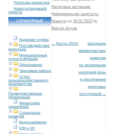
Политика оператора
Налоговая инспекция
,
Новости Кировской
области
Неформальная занятость
,
СТРУКТУРНЫЕ
Новости
on
28.02.2023
by
Виктор Шутов
.
ПОДРАЗДЕЛЕНИЯ
Кадровая служба
←
Льготы 2023!
Заседание
Post navigation
Противодействие
коррупции
межведомственной
Муниципальные
комиссии
услуги и функции
Образование
по легализации
Экономика района
налоговой базы
Отдел
и обеспечению
сельскохозяйственного
производства
налоговых
Подведомственные
поступлений
→
организации
Финансовое
управление
Социальное
развитие
Водоснабжение
КДН и ЗП