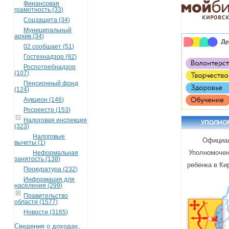
Финансовая
грамотность (33)
Соцзащита (34)
Муниципальный
архив (34)
02 сообщает (51)
Гостехнадзор (92)
Роспотребнадзор
(107)
Пенсионный фонд
(124)
Аукцион (146)
Росреестр (153)
Налоговая инспекция
УПОЛНО
(323)
Налоговые
Официа
вычеты (1)
Уполномочен
Неформальная
занятость (138)
ребенка в Ки
Прокуратура (232)
Информация для
населения (299)
Правительство
области (1577)
Новости (3165)
Сведения о доходах,