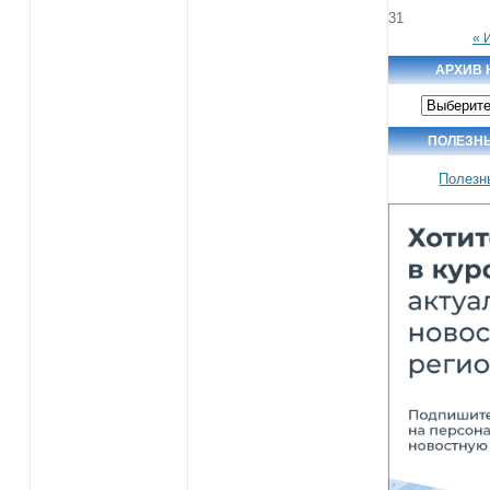
31
« 
АРХИВ 
Архив
новостей
ПОЛЕЗН
Полезн