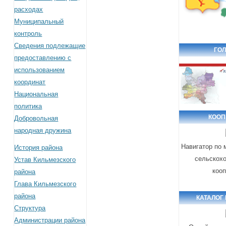
расходах
Муниципальный
контроль
Сведения подлежащие
ГОЛ
предоставлению с
использованием
координат
Национальная
политика
КООП
Добровольная
народная дружина
Навигатор по
История района
сельскох
Устав Кильмезского
коо
района
Глава Кильмезского
района
КАТАЛОГ
Структура
Администрации района