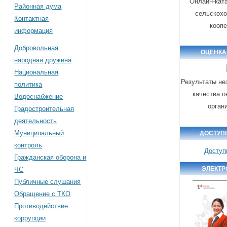
Онлайн-кат
Районная дума
сельскох
Контактная
кооп
информация
Добровольная
ОЦЕНКА
народная дружина
Национальная
Результаты не
политика
качества о
Водоснабжение
орган
Градостроительная
деятельность
Муниципальный
ДОСТУП
контроль
Доступ
Гражданская оборона и
ЭЛЕКТР
ЧС
Публичные слушания
Обращение с ТКО
Противодействие
коррупции