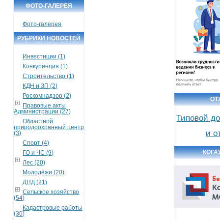
ФОТО-ГАЛЕРЕЯ
Фото-галерея
РУБРИКИ НОВОСТЕЙ
Инвестиции (1)
Конкуренция (1)
Строительство (1)
КДН и ЗП (2)
Роскомнадзор (2)
ОТ
Правовые акты
Администрации (27)
Типовой до
Областной
природоохранный центр
и о
(3)
Спорт (4)
КОГА
ГО и ЧС (9)
Лес (20)
Молодёжи (20)
ДНД (21)
Сельское хозяйство
(54)
Кадастровые работы
(30)