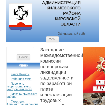
АДМИНИСТРАЦИЯ
КИЛЬМЕЗСКОГО
РАЙОНА
КИРОВСКОЙ
ОБЛАСТИ
Официальный сайт
Skip to content
Menu
Заседание
Найти:
межведомственной
комиссии
МЕНЮ
по вопросам
ликвидации
Книга Памяти
задолженности
Районная дума
по заработной
Перечень
территориальных
плате
центров занятости
и легализации
Глава Кильмезского
района
трудовых
Структура
Администрации района