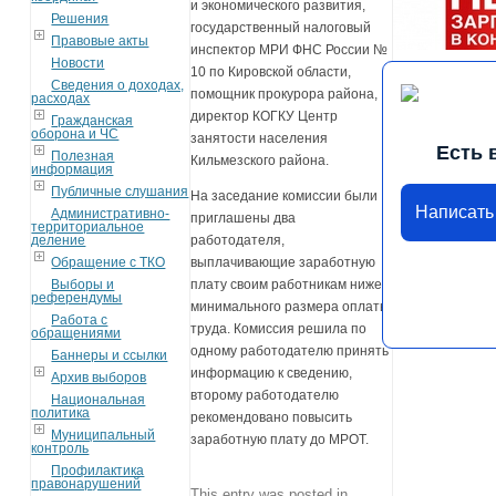
и экономического развития,
Решения
государственный налоговый
Правовые акты
инспектор МРИ ФНС России №
Новости
10 по Кировской области,
Сведения о доходах,
помощник прокурора района,
расходах
директор КОГКУ Центр
Гражданская
оборона и ЧС
занятости населения
Есть 
Полезная
Кильмезского района.
информация
Публичные слушания
На заседание комиссии были
Написать
Административно-
приглашены два
территориальное
деление
работодателя,
Обращение с ТКО
выплачивающие заработную
Выборы и
плату своим работникам ниже
референдумы
минимального размера оплаты
Работа с
труда. Комиссия решила по
обращениями
одному работодателю принять
Баннеры и ссылки
информацию к сведению,
Архив выборов
второму работодателю
Национальная
политика
рекомендовано повысить
Муниципальный
заработную плату до МРОТ.
контроль
Профилактика
правонарушений
This entry was posted in