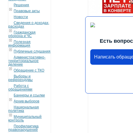
Решения
Правовые акты
Новости
Сведения о доходах,
расходах
Гражданская
оборона и ЧС
Есть вопро
Полезная
информация
Публичные слушания
Написать обращ
Административно-
территориальное
деление
Обращение с ТКО
Выборы и
референдумы
Работа с
обращениями
Баннеры и ссылки
Архив выборов
Национальная
политика
Муниципальный
контроль
Профилактика
правонарушений