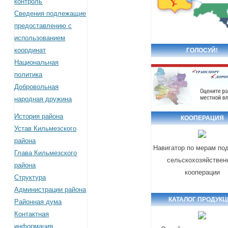
контроль
Сведения подлежащие
предоставлению с
использованием
координат
ГОЛОСУЙ!
Национальная
политика
Добровольная
народная дружина
История района
КООПЕРАЦИЯ
Устав Кильмезского
района
Навигатор по мерам по
Глава Кильмезского
сельскохозяйствен
района
кооперации
Структура
Администрации района
КАТАЛОГ ПРОДУК
Районная дума
Контактная
информация