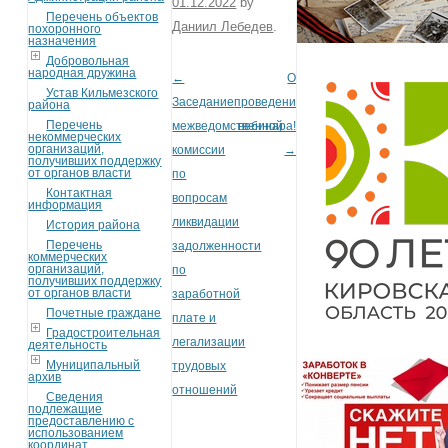
01.12.2022
by
Перечень объектов
Даниил Лебедев
.
похоронного
назначения
Добровольная
народная дружина
←
О
Post navigation
Устав Кильмезского
Заседание
проведении
района
Перечень
межведомственной
вебинара!
некоммерческих
организаций,
комиссии
→
получивших поддержку
от органов власти
по
Контактная
вопросам
информация
ликвидации
История района
Перечень
задолженности
коммерческих
организаций,
по
получивших поддержку
от органов власти
заработной
Почетные граждане
плате и
Градостроительная
легализации
деятельность
Муниципальный
трудовых
архив
отношений
Сведения
подлежащие
предоставлению с
использованием
координат