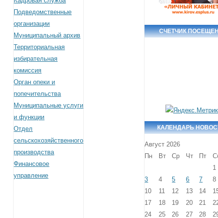
Кадровая служба
Подведомственные
организации
СЧЕТЧИК ПОСЕЩЕ
Муниципальный архив
Территориальная
избирательная
комиссия
Орган опеки и
попечительства
Муниципальные услуги
и функции
КАЛЕНДАРЬ НОВОС
Отдел
сельскохозяйственного
Август 2026
производства
Пн
Вт
Ср
Чт
Пт
С
Финансовое
1
управление
3
4
5
6
7
8
10
11
12
13
14
1
17
18
19
20
21
2
24
25
26
27
28
2