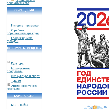
Орган опеки и
попечительства
ОБРАЩЕНИЯ
ГРАЖДАН
Интернет приемная
О работе с
обращениями граждан
График приема
граждан
КУЛЬТУРА, МОЛОДЕЖЬ,
СПОРТ, ТУРИЗМ
Культура
Молодежные
программы
Физкультура и спорт
Туризм
Антинаркотическая
комиссия
КАРТА САЙТА
Карта сайта