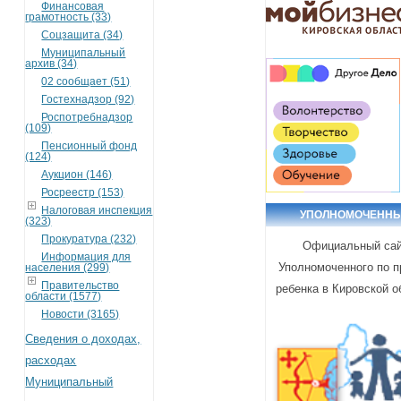
Финансовая
грамотность (33)
Соцзащита (34)
Муниципальный
архив (34)
02 сообщает (51)
Гостехнадзор (92)
Роспотребнадзор
(109)
Пенсионный фонд
(124)
Аукцион (146)
Росреестр (153)
Налоговая инспекция
УПОЛНОМОЧЕНН
(323)
Прокуратура (232)
Официальный са
Информация для
Уполномоченного по 
населения (299)
Правительство
ребенка в Кировской о
области (1577)
Новости (3165)
Сведения о доходах,
расходах
Муниципальный