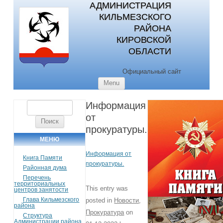
АДМИНИСТРАЦИЯ
КИЛЬМЕЗСКОГО
РАЙОНА
КИРОВСКОЙ
ОБЛАСТИ
Официальный сайт
Skip to content
Menu
Информация
Найти:
от
прокуратуры.
МЕНЮ
Информация от
Книга Памяти
прокуратуры.
Районная дума
Перечень
территориальных
This entry was
центров занятости
Глава Кильмезского
posted in
Новости
,
района
Прокуратура
on
Структура
Администрации района