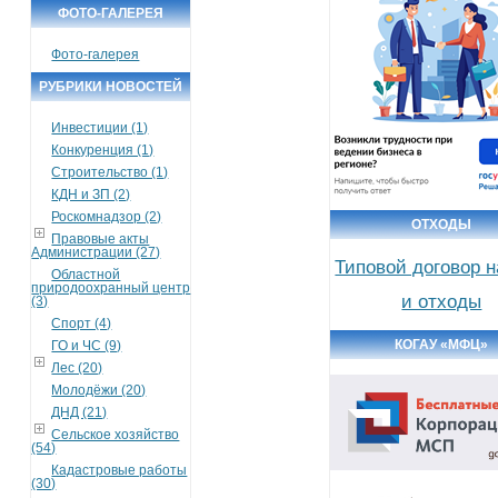
ФОТО-ГАЛЕРЕЯ
Фото-галерея
РУБРИКИ НОВОСТЕЙ
Инвестиции (1)
Конкуренция (1)
Строительство (1)
КДН и ЗП (2)
Роскомнадзор (2)
ОТХОДЫ
Правовые акты
Администрации (27)
Типовой договор 
Областной
природоохранный центр
и отходы
(3)
Спорт (4)
КОГАУ «МФЦ»
ГО и ЧС (9)
Лес (20)
Молодёжи (20)
ДНД (21)
Сельское хозяйство
(54)
Кадастровые работы
(30)